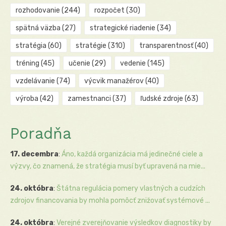
rozhodovanie
(244)
rozpočet
(30)
spätná väzba
(27)
strategické riadenie
(34)
stratégia
(60)
stratégie
(310)
transparentnosť
(40)
tréning
(45)
učenie
(29)
vedenie
(145)
vzdelávanie
(74)
výcvik manažérov
(40)
výroba
(42)
zamestnanci
(37)
ľudské zdroje
(63)
Poradňa
17. decembra
:
Áno, každá organizácia má jedinečné ciele a
výzvy, čo znamená, že stratégia musí byť upravená na mie...
24. októbra
:
Štátna regulácia pomery vlastných a cudzích
zdrojov financovania by mohla pomôcť znižovať systémové ...
24. októbra
:
Verejné zverejňovanie výsledkov diagnostiky by