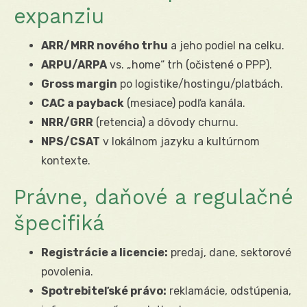
expanziu
ARR/MRR nového trhu
a jeho podiel na celku.
ARPU/ARPA
vs. „home“ trh (očistené o PPP).
Gross margin
po logistike/hostingu/platbách.
CAC a payback
(mesiace) podľa kanála.
NRR/GRR
(retencia) a dôvody churnu.
NPS/CSAT
v lokálnom jazyku a kultúrnom
kontexte.
Právne, daňové a regulačné
špecifiká
Registrácie a licencie:
predaj, dane, sektorové
povolenia.
Spotrebiteľské právo:
reklamácie, odstúpenia,