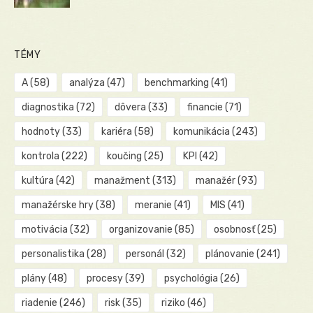
TÉMY
A
(58)
analýza
(47)
benchmarking
(41)
diagnostika
(72)
dôvera
(33)
financie
(71)
hodnoty
(33)
kariéra
(58)
komunikácia
(243)
kontrola
(222)
koučing
(25)
KPI
(42)
kultúra
(42)
manažment
(313)
manažér
(93)
manažérske hry
(38)
meranie
(41)
MIS
(41)
motivácia
(32)
organizovanie
(85)
osobnosť
(25)
personalistika
(28)
personál
(32)
plánovanie
(241)
plány
(48)
procesy
(39)
psychológia
(26)
riadenie
(246)
risk
(35)
riziko
(46)