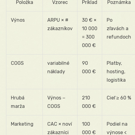
Položka
Vzorec
Príklad
Poznámka
Výnos
ARPU × #
30 € ×
Po
zákazníkov
10 000
zľavách a
= 300
refundoch
000 €
COGS
variabilné
90
Platby,
náklady
000 €
hosting,
logistika
Hrubá
Výnos −
210
Cieľ ≥ 60 %
marža
COGS
000 €
Marketing
CAC × noví
100
Podiel na
zákazníci
000 €
výnose <