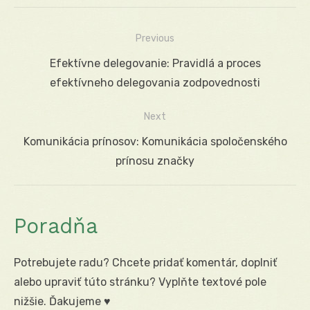
Previous
Navigácia
Previous
Efektívne delegovanie: Pravidlá a proces
v
post:
efektívneho delegovania zodpovednosti
článku
Next
Next
Komunikácia prínosov: Komunikácia spoločenského
post:
prínosu značky
Poradňa
Potrebujete radu? Chcete pridať komentár, doplniť
alebo upraviť túto stránku? Vyplňte textové pole
nižšie. Ďakujeme ♥