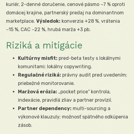
kuriér, 2-denné doručenie, cenové pásmo −7 % oproti
domácej krajine, partnerský predaj na dominantnom
marketplace.
Výsledok:
konverzia +28 %, vrátenia
−15 %, CAC −22 %, hrubá marža +3 pb.
Riziká a mitigácie
Kultúrny misfit:
pred-beta testy s lokálnymi
komunitami; lokálny copywriting.
Regulačné riziká:
právny audit pred uvedením;
priebežné monitorovanie.
Maržová erózia:
„pocket price“ kontrola,
indexácie, pravidlá zliav a partner provízií.
Partner dependency:
multi-sourcing a
výkonové klauzuly; možnosť spätného odkúpenia
zásob.