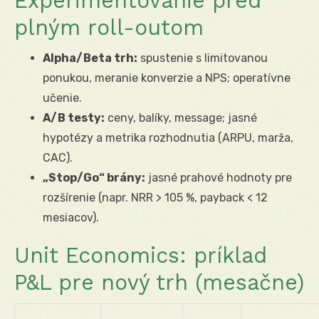
Experimentovanie pred
plným roll-outom
Alpha/Beta trh:
spustenie s limitovanou
ponukou, meranie konverzie a NPS; operatívne
učenie.
A/B testy:
ceny, balíky, message; jasné
hypotézy a metrika rozhodnutia (ARPU, marža,
CAC).
„Stop/Go“ brány:
jasné prahové hodnoty pre
rozšírenie (napr. NRR > 105 %, payback < 12
mesiacov).
Unit Economics: príklad
P&L pre nový trh (mesačne)