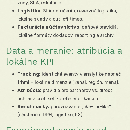
zóny, SLA, eskalácie.
Logistika:
SLA doručenia, reverzná logistika,
lokálne sklady a cut-off times.
Fakturácia a účtovníctvo:
daňové pravidlá,
lokálne formáty dokladov, reporting a archív.
Dáta a meranie: atribúcia a
lokálne KPI
Tracking:
identické eventy v analytike naprieč
trhmi + lokálne dimenzie (kanál, región, mena).
Atribúcia:
pravidlá pre partnerov vs. direct;
ochrana proti self-preferencii kanálu.
Benchmarky:
porovnávanie „like-for-like“
(očistené o DPH, logistiku, FX).