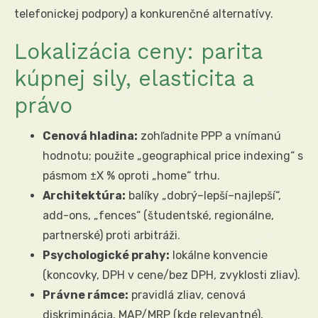
telefonickej podpory) a konkurenčné alternatívy.
Lokalizácia ceny: parita
kúpnej sily, elasticita a
právo
Cenová hladina:
zohľadnite PPP a vnímanú
hodnotu; použite „geographical price indexing“ s
pásmom ±X % oproti „home“ trhu.
Architektúra:
balíky „dobrý–lepší–najlepší“,
add-ons, „fences“ (študentské, regionálne,
partnerské) proti arbitráži.
Psychologické prahy:
lokálne konvencie
(koncovky, DPH v cene/bez DPH, zvyklosti zliav).
Právne rámce:
pravidlá zliav, cenová
diskriminácia, MAP/MRP (kde relevantné),