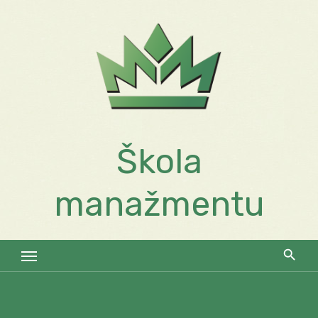
Skip
to
content
Škola
manažmentu