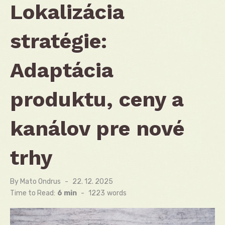
Lokalizácia
stratégie:
Adaptácia
produktu, ceny a
kanálov pre nové
trhy
By
Mato Ondrus
Posted
22. 12. 2025
on
Time to Read:
6 min
-
1223
words