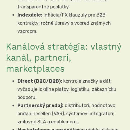
transparentné poplatky.
Indexácie:
inflácia/FX klauzuly pre B2B
kontrakty; ročné úpravy s vopred známych
vzorcom.
Kanálová stratégia: vlastný
kanál, partneri,
marketplaces
Direct (D2C/D2B):
kontrola značky a dát;
vyžaduje lokálne platby, logistiku, zákaznícku
podporu.
Partnerský predaj:
distributori, hodnotovo
pridaní reselleri (VAR), systémoví integrátori;
zmluvné SLA a enablement.
Marketplaces a agregátory:
rýchle získanie