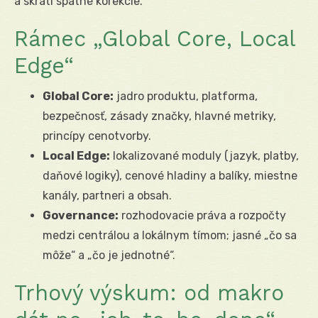
a skráti spätné korekcie.
Rámec „Global Core, Local
Edge“
Global Core:
jadro produktu, platforma,
bezpečnosť, zásady značky, hlavné metriky,
princípy cenotvorby.
Local Edge:
lokalizované moduly (jazyk, platby,
daňové logiky), cenové hladiny a balíky, miestne
kanály, partneri a obsah.
Governance:
rozhodovacie práva a rozpočty
medzi centrálou a lokálnym tímom; jasné „čo sa
môže“ a „čo je jednotné“.
Trhový výskum: od makro