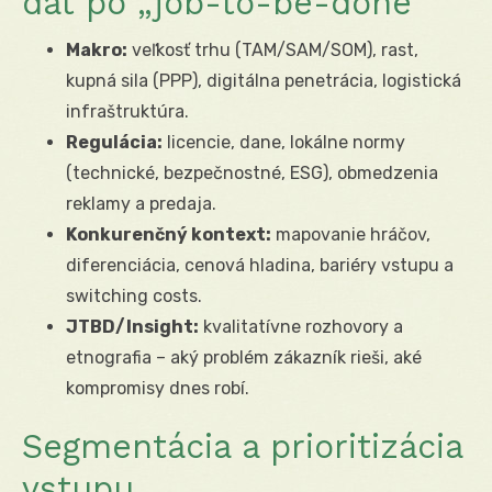
dát po „job-to-be-done“
Makro:
veľkosť trhu (TAM/SAM/SOM), rast,
kupná sila (PPP), digitálna penetrácia, logistická
infraštruktúra.
Regulácia:
licencie, dane, lokálne normy
(technické, bezpečnostné, ESG), obmedzenia
reklamy a predaja.
Konkurenčný kontext:
mapovanie hráčov,
diferenciácia, cenová hladina, bariéry vstupu a
switching costs.
JTBD/Insight:
kvalitatívne rozhovory a
etnografia – aký problém zákazník rieši, aké
kompromisy dnes robí.
Segmentácia a prioritizácia
vstupu