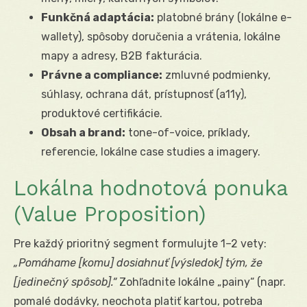
Funkčná adaptácia:
platobné brány (lokálne e-
wallety), spôsoby doručenia a vrátenia, lokálne
mapy a adresy, B2B fakturácia.
Právne a compliance:
zmluvné podmienky,
súhlasy, ochrana dát, prístupnosť (a11y),
produktové certifikácie.
Obsah a brand:
tone-of-voice, príklady,
referencie, lokálne case studies a imagery.
Lokálna hodnotová ponuka
(Value Proposition)
Pre každý prioritný segment formulujte 1–2 vety:
„Pomáhame [komu] dosiahnuť [výsledok] tým, že
[jedinečný spôsob].“
Zohľadnite lokálne „painy“ (napr.
pomalé dodávky, neochota platiť kartou, potreba