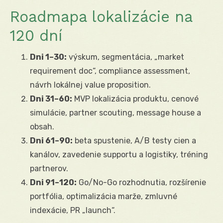
Roadmapa lokalizácie na
120 dní
Dni 1–30:
výskum, segmentácia, „market
requirement doc“, compliance assessment,
návrh lokálnej value proposition.
Dni 31–60:
MVP lokalizácia produktu, cenové
simulácie, partner scouting, message house a
obsah.
Dni 61–90:
beta spustenie, A/B testy cien a
kanálov, zavedenie supportu a logistiky, tréning
partnerov.
Dni 91–120:
Go/No-Go rozhodnutia, rozšírenie
portfólia, optimalizácia marže, zmluvné
indexácie, PR „launch“.