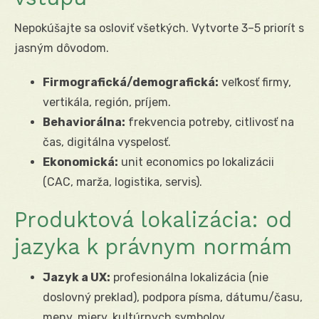
Nepokúšajte sa osloviť všetkých. Vytvorte 3–5 priorít s
jasným dôvodom.
Firmografická/demografická:
veľkosť firmy,
vertikála, región, príjem.
Behaviorálna:
frekvencia potreby, citlivosť na
čas, digitálna vyspelosť.
Ekonomická:
unit economics po lokalizácii
(CAC, marža, logistika, servis).
Produktová lokalizácia: od
jazyka k právnym normám
Jazyk a UX:
profesionálna lokalizácia (nie
doslovný preklad), podpora písma, dátumu/času,
meny, miery, kultúrnych symbolov.