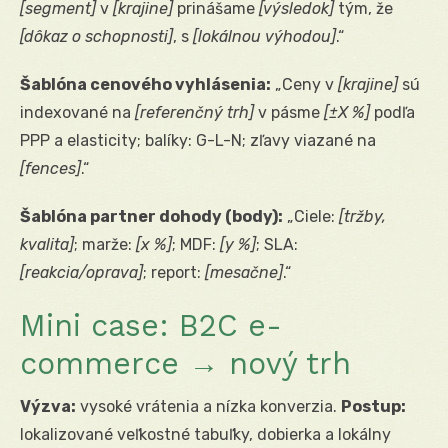
[segment]
v
[krajine]
prinášame
[výsledok]
tým, že
[dôkaz o schopnosti]
, s
[lokálnou výhodou]
.“
Šablóna cenového vyhlásenia:
„Ceny v
[krajine]
sú
indexované na
[referenčný trh]
v pásme
[±X %]
podľa
PPP a elasticity; balíky: G-L-N; zľavy viazané na
[fences]
.“
Šablóna partner dohody (body):
„Ciele:
[tržby,
kvalita]
; marže:
[x %]
; MDF:
[y %]
; SLA:
[reakcia/oprava]
; report:
[mesačne]
.“
Mini case: B2C e-
commerce → nový trh
Výzva:
vysoké vrátenia a nízka konverzia.
Postup:
lokalizované veľkostné tabuľky, dobierka a lokálny