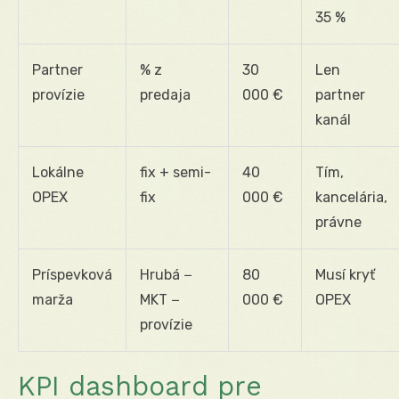
35 %
Partner
% z
30
Len
provízie
predaja
000 €
partner
kanál
Lokálne
fix + semi-
40
Tím,
OPEX
fix
000 €
kancelária,
právne
Príspevková
Hrubá −
80
Musí kryť
marža
MKT −
000 €
OPEX
provízie
KPI dashboard pre