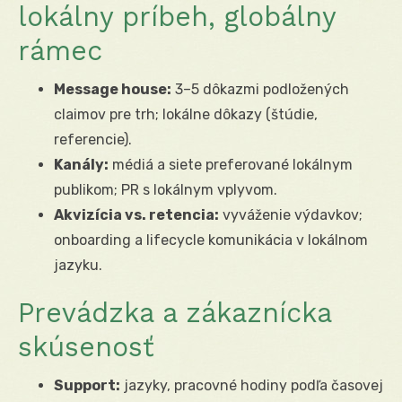
lokálny príbeh, globálny
rámec
Message house:
3–5 dôkazmi podložených
claimov pre trh; lokálne dôkazy (štúdie,
referencie).
Kanály:
médiá a siete preferované lokálnym
publikom; PR s lokálnym vplyvom.
Akvizícia vs. retencia:
vyváženie výdavkov;
onboarding a lifecycle komunikácia v lokálnom
jazyku.
Prevádzka a zákaznícka
skúsenosť
Support:
jazyky, pracovné hodiny podľa časovej