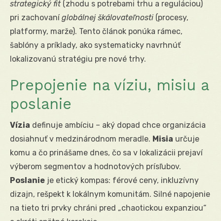
strategický fit
(zhodu s potrebami trhu a reguláciou)
pri zachovaní
globálnej škálovateľnosti
(procesy,
platformy, marže). Tento článok ponúka rámec,
šablóny a príklady, ako systematicky navrhnúť
lokalizovanú stratégiu pre nové trhy.
Prepojenie na víziu, misiu a
poslanie
Vízia
definuje ambíciu – aký dopad chce organizácia
dosiahnuť v medzinárodnom meradle.
Misia
určuje
komu a čo prinášame dnes, čo sa v lokalizácii prejaví
výberom segmentov a hodnotových prísľubov.
Poslanie
je etický kompas: férové ceny, inkluzívny
dizajn, rešpekt k lokálnym komunitám. Silné napojenie
na tieto tri prvky chráni pred „chaotickou expanziou“