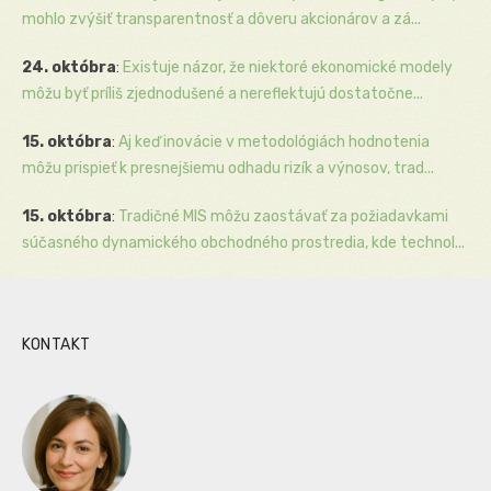
mohlo zvýšiť transparentnosť a dôveru akcionárov a zá...
24. októbra
:
Existuje názor, že niektoré ekonomické modely
môžu byť príliš zjednodušené a nereflektujú dostatočne...
15. októbra
:
Aj keď inovácie v metodológiách hodnotenia
môžu prispieť k presnejšiemu odhadu rizík a výnosov, trad...
15. októbra
:
Tradičné MIS môžu zaostávať za požiadavkami
súčasného dynamického obchodného prostredia, kde technol...
KONTAKT