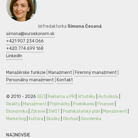
šéfredaktorka
Simona Česaná
simona@euroekonom.sk
+421 907 234 066
+420 774 699 168
LinkedIn
Manažérske funkcie
|
Manažment
|
Firemný manažment
|
Personálny manažment
|
Kontakt
© 2010 - 2026
SEO
|
Reklama a PR
|
Vrtuľníky
|
Autoškola
|
Reality
|
Manažment
|
Prijímáčky
|
Podnikanie
|
Financie
|
Ekonomika
|
Zdravie
|
SWOT
|
Podnikateľský plán
|
Manažment
|
Marketing
|
Kultúra
|
Skúšky
|
Obchod
|
Dovolenka
NAJNOVŠIE