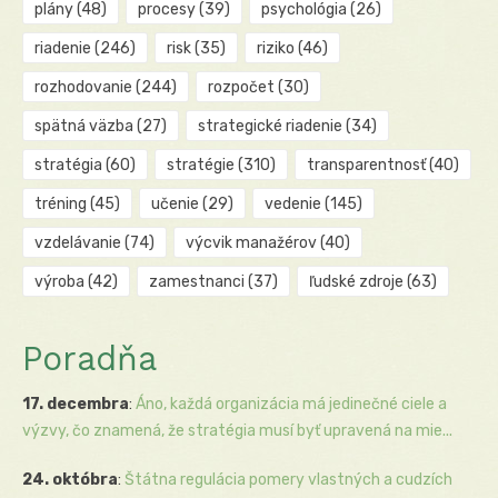
plány
(48)
procesy
(39)
psychológia
(26)
riadenie
(246)
risk
(35)
riziko
(46)
rozhodovanie
(244)
rozpočet
(30)
spätná väzba
(27)
strategické riadenie
(34)
stratégia
(60)
stratégie
(310)
transparentnosť
(40)
tréning
(45)
učenie
(29)
vedenie
(145)
vzdelávanie
(74)
výcvik manažérov
(40)
výroba
(42)
zamestnanci
(37)
ľudské zdroje
(63)
Poradňa
17. decembra
:
Áno, každá organizácia má jedinečné ciele a
výzvy, čo znamená, že stratégia musí byť upravená na mie...
24. októbra
:
Štátna regulácia pomery vlastných a cudzích