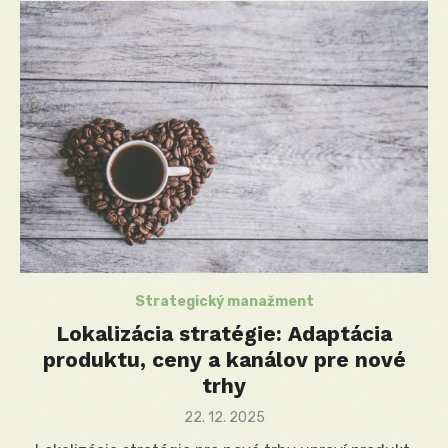
Strategický manažment
Lokalizácia stratégie: Adaptácia
produktu, ceny a kanálov pre nové
trhy
Posted
22. 12. 2025
on