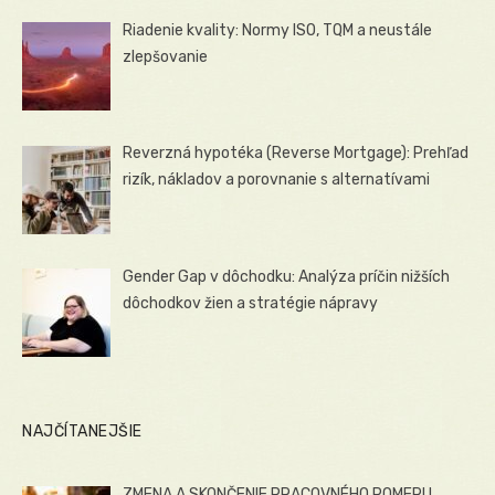
Riadenie kvality: Normy ISO, TQM a neustále
zlepšovanie
Reverzná hypotéka (Reverse Mortgage): Prehľad
rizík, nákladov a porovnanie s alternatívami
Gender Gap v dôchodku: Analýza príčin nižších
dôchodkov žien a stratégie nápravy
NAJČÍTANEJŠIE
ZMENA A SKONČENIE PRACOVNÉHO POMERU