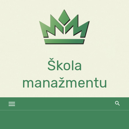
Skip
to
content
Škola
manažmentu