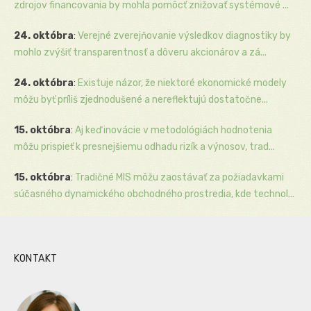
zdrojov financovania by mohla pomôcť znižovať systémové ...
24. októbra
:
Verejné zverejňovanie výsledkov diagnostiky by
mohlo zvýšiť transparentnosť a dôveru akcionárov a zá...
24. októbra
:
Existuje názor, že niektoré ekonomické modely
môžu byť príliš zjednodušené a nereflektujú dostatočne...
15. októbra
:
Aj keď inovácie v metodológiách hodnotenia
môžu prispieť k presnejšiemu odhadu rizík a výnosov, trad...
15. októbra
:
Tradičné MIS môžu zaostávať za požiadavkami
súčasného dynamického obchodného prostredia, kde technol...
KONTAKT