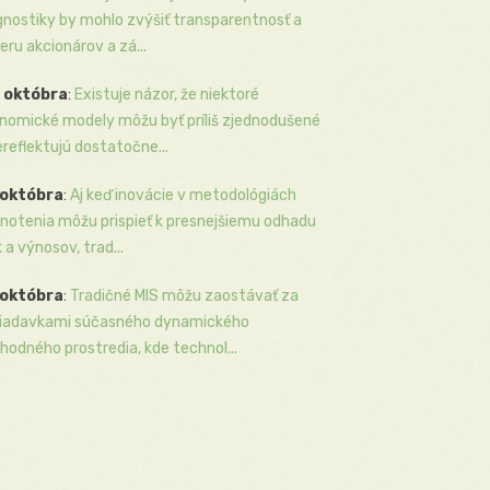
gnostiky by mohlo zvýšiť transparentnosť a
eru akcionárov a zá...
 októbra
:
Existuje názor, že niektoré
nomické modely môžu byť príliš zjednodušené
ereflektujú dostatočne...
 októbra
:
Aj keď inovácie v metodológiách
notenia môžu prispieť k presnejšiemu odhadu
k a výnosov, trad...
 októbra
:
Tradičné MIS môžu zaostávať za
iadavkami súčasného dynamického
hodného prostredia, kde technol...