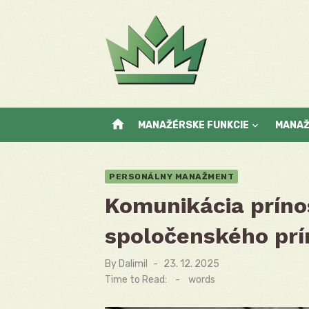
Skip
to
content
home
MANAŽÉRSKE FUNKCIE
MANA
PERSONÁLNY MANAŽMENT
Komunikácia príno
spoločenského prí
By
Dalimil
Posted
23. 12. 2025
on
Time to Read:
-
words