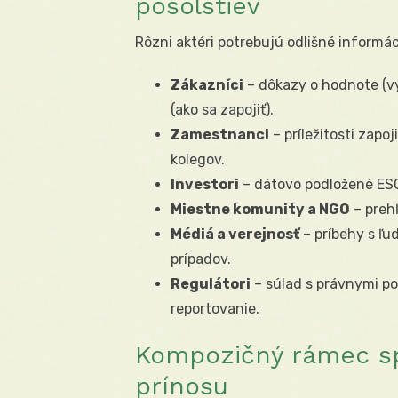
posolstiev
Rôzni aktéri potrebujú odlišné informá
Zákazníci
– dôkazy o hodnote (vý
(ako sa zapojiť).
Zamestnanci
– príležitosti zapo
kolegov.
Investori
– dátovo podložené ESG m
Miestne komunity a NGO
– preh
Médiá a verejnosť
– príbehy s ľu
prípadov.
Regulátori
– súlad s právnymi po
reportovanie.
Kompozičný rámec s
prínosu