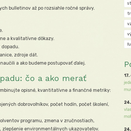
s
ych bulletinov až po rozsiahle ročné správy.
t
v
e.
v
ne a kvalitatívne dôkazy.
ľ
y dopadu.
ranice, zdroje dát.
P
naučili a ako budeme postupovať ďalej.
17.
padu: čo a ako merať
jed
mus
mbinujte opisné, kvantitatívne a finančné metriky:
24.
jených dobrovoľníkov, počet hodín, počet školení,
vla
moh
olventov programu, zmena v zručnostiach,
, zlepšenie environmentálnych ukazovateľov.
24.