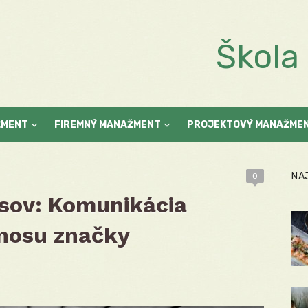
Škol
ŽMENT
FIREMNÝ MANAŽMENT
PROJEKTOVÝ MANAŽME
NA
0
sov: Komunikácia
nosu značky