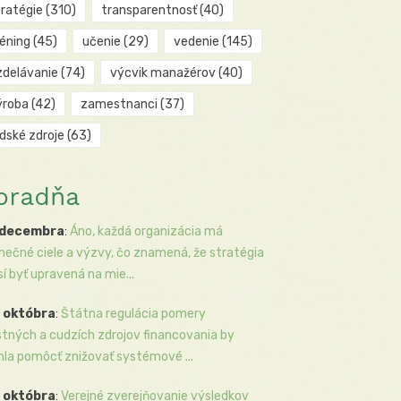
tratégie
(310)
transparentnosť
(40)
réning
(45)
učenie
(29)
vedenie
(145)
zdelávanie
(74)
výcvik manažérov
(40)
ýroba
(42)
zamestnanci
(37)
udské zdroje
(63)
oradňa
 decembra
:
Áno, každá organizácia má
inečné ciele a výzvy, čo znamená, že stratégia
í byť upravená na mie...
 októbra
:
Štátna regulácia pomery
stných a cudzích zdrojov financovania by
la pomôcť znižovať systémové ...
 októbra
:
Verejné zverejňovanie výsledkov