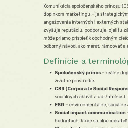
Komunikácia spoločenského prínosu (CS
doplnkom marketingu – je strategickým
angažovania interných i externých sta
zvyšuje reputáciu, podporuje lojalitu 
môže priamo prispieť k obchodným cieľo
odborný návod, ako merať, rámcovať a 
Definície a terminoló
Spoločenský prínos
– reálne dop
životné prostredie.
CSR (Corporate Social Responsi
sociálnych aktivít a udržateľnosti.
ESG
– environmentálne, sociálne a
Social impact communication
–
hodnotách, ktoré sú plne merateľn