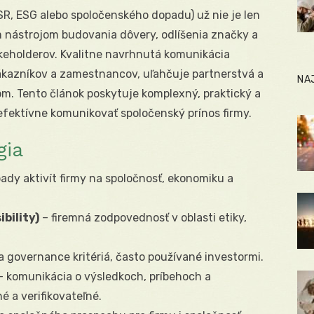
R, ESG alebo spoločenského dopadu) už nie je len
 nástrojom budovania dôvery, odlíšenia značky a
keholderov. Kvalitne navrhnutá komunikácia
zákazníkov a zamestnancov, uľahčuje partnerstvá a
NA
m. Tento článok poskytuje komplexný, praktický a
efektívne komunikovať spoločenský prínos firmy.
gia
ady aktivít firmy na spoločnosť, ekonomiku a
bility)
– firemná zodpovednosť v oblasti etiky,
 governance kritériá, často používané investormi.
 komunikácia o výsledkoch, príbehoch a
é a verifikovateľné.