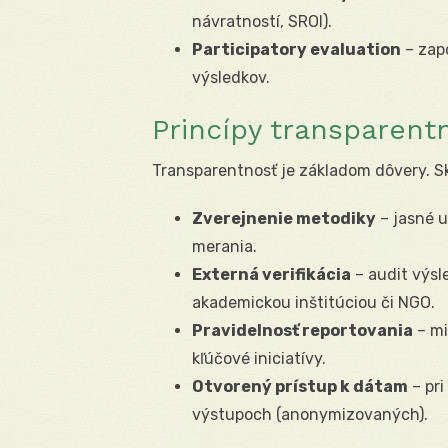
návratností, SROI).
Participatory evaluation
– zap
výsledkov.
Princípy transparent
Transparentnosť je základom dôvery. 
Zverejnenie metodiky
– jasné u
merania.
Externá verifikácia
– audit výsl
akademickou inštitúciou či NGO.
Pravidelnosť reportovania
– mi
kľúčové iniciatívy.
Otvorený prístup k dátam
– pri
výstupoch (anonymizovaných).