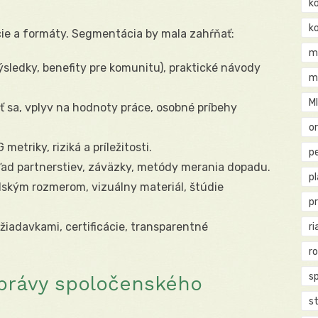
k
k
cie a formáty. Segmentácia by mala zahŕňať:
m
sledky, benefity pre komunitu), praktické návody
m
M
jiť sa, vplyv na hodnoty práce, osobné príbehy
o
etriky, riziká a príležitosti.
pe
ľad partnerstiev, záväzky, metódy merania dopadu.
p
dským rozmerom, vizuálny materiál, štúdie
p
žiadavkami, certificácie, transparentné
ri
r
s
právy spoločenského
st