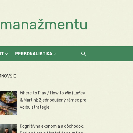
a manažmentu
NT
PERSONALISTIKA
JNOVŠIE
Where to Play / How to Win (Lafley
& Martin): Zjednodušený rámec pre
voľbu stratégie
Kognitívna ekonómia a dôchodok: