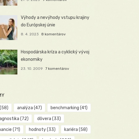
Výhody a nevýhody vstupu krajiny
do Európskej únie
8. 4. 2023
8 komentárov
Hospodárska kríza a cyklický vývoj
ekonomiky
23. 10. 2009
7 komentárov
MY
(58)
analýza
(47)
benchmarking
(41)
iagnostika
(72)
dôvera
(33)
nancie
(71)
hodnoty
(33)
kariéra
(58)