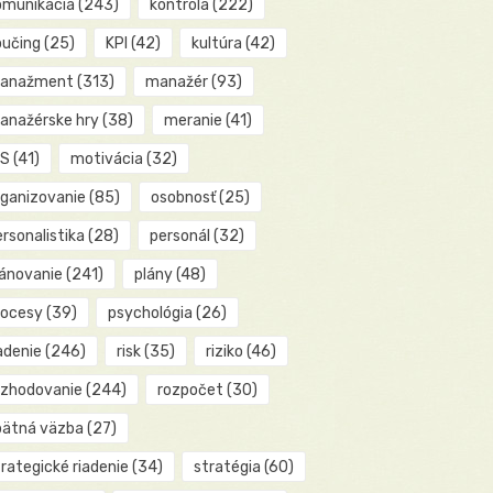
omunikácia
(243)
kontrola
(222)
oučing
(25)
KPI
(42)
kultúra
(42)
anažment
(313)
manažér
(93)
anažérske hry
(38)
meranie
(41)
IS
(41)
motivácia
(32)
rganizovanie
(85)
osobnosť
(25)
rsonalistika
(28)
personál
(32)
lánovanie
(241)
plány
(48)
rocesy
(39)
psychológia
(26)
adenie
(246)
risk
(35)
riziko
(46)
ozhodovanie
(244)
rozpočet
(30)
pätná väzba
(27)
rategické riadenie
(34)
stratégia
(60)