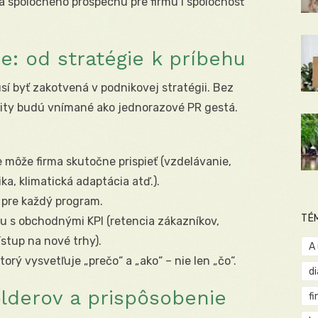
a spoločného prospechu pre firmu i spoločnosť
e: od stratégie k príbehu
í byť zakotvená v podnikovej stratégii. Bez
ivity budú vnímané ako jednorazové PR gestá.
e môže firma skutočne prispieť (vzdelávanie,
a, klimatická adaptácia atď.).
 pre každý program.
TÉ
u s obchodnými KPI (retencia zákazníkov,
tup na nové trhy).
A
rý vysvetľuje „prečo“ a „ako“ – nie len „čo“.
d
lderov a prispôsobenie
fi