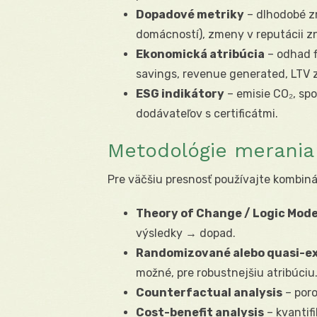
Dopadové metriky
– dlhodobé z
domácností), zmeny v reputácii zn
Ekonomická atribúcia
– odhad f
savings, revenue generated, LTV 
ESG indikátory
– emisie CO₂, sp
dodávateľov s certificátmi.
Metodológie merania
Pre väčšiu presnosť používajte kombiná
Theory of Change / Logic Mode
výsledky → dopad.
Randomizované alebo quasi-e
možné, pre robustnejšiu atribúciu
Counterfactual analysis
– poro
Cost-benefit analysis
– kvantif