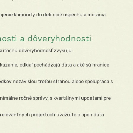
ojenie komunity do definície úspechu a merania
nosti a dôveryhodnosti
Skutočnú dôveryhodnosť zvyšujú:
kazanie, odkiaľ pochádzajú dáta a aké sú hranice
edkov nezávislou treťou stranou alebo spolupráca s
nimálne ročné správy, s kvartálnymi updatami pre
 relevantných projektoch uvažujte o open data