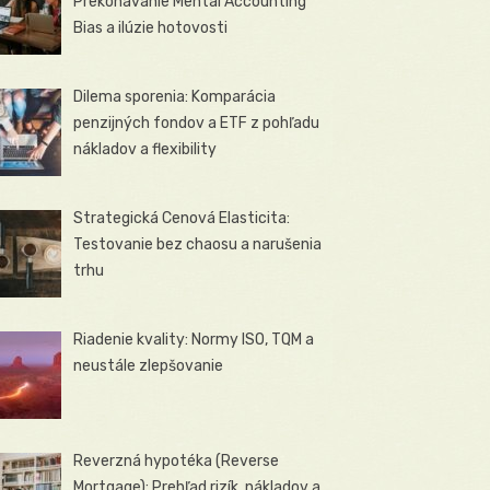
Prekonávanie Mental Accounting
Bias a ilúzie hotovosti
Dilema sporenia: Komparácia
penzijných fondov a ETF z pohľadu
nákladov a flexibility
Strategická Cenová Elasticita:
Testovanie bez chaosu a narušenia
trhu
Riadenie kvality: Normy ISO, TQM a
neustále zlepšovanie
Reverzná hypotéka (Reverse
Mortgage): Prehľad rizík, nákladov a