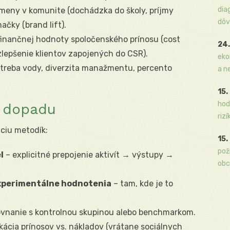
dia
meny v komunite (dochádzka do školy, príjmy
dôv
ačky (brand lift).
inančnej hodnoty spoločenského prínosu (cost
24.
zlepšenie klientov zapojených do CSR).
eko
otreba vody, diverzita manažmentu, percento
a n
15.
hod
 dopadu
rizí
ciu metodík:
15.
pož
l
– explicitné prepojenie aktivít → výstupy →
obc
xperimentálne hodnotenia
– tam, kde je to
.
vnanie s kontrolnou skupinou alebo benchmarkom.
ikácia prínosov vs. nákladov (vrátane sociálnych