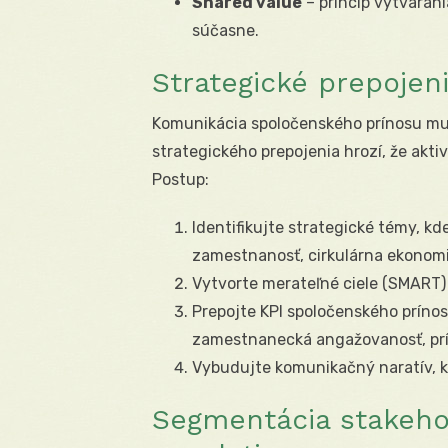
Shared value
– princíp vytvárani
súčasne.
Strategické prepojeni
Komunikácia spoločenského prínosu mus
strategického prepojenia hrozí, že akt
Postup:
Identifikujte strategické témy, kd
zamestnanosť, cirkulárna ekonomik
Vytvorte merateľné ciele (SMART)
Prepojte KPI spoločenského prínos
zamestnanecká angažovanosť, prís
Vybudujte komunikačný naratív, kto
Segmentácia stakeho