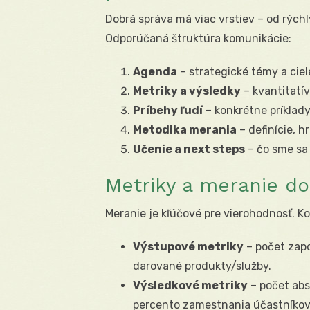
Dobrá správa má viac vrstiev – od rýchl
Odporúčaná štruktúra komunikácie:
Agenda
– strategické témy a ciel
Metriky a výsledky
– kvantitatív
Príbehy ľudí
– konkrétne príklad
Metodika merania
– definície, h
Učenie a next steps
– čo sme sa 
Metriky a meranie do
Meranie je kľúčové pre vierohodnosť. Ko
Výstupové metriky
– počet zapo
darované produkty/služby.
Výsledkové metriky
– počet abs
percento zamestnania účastníkov