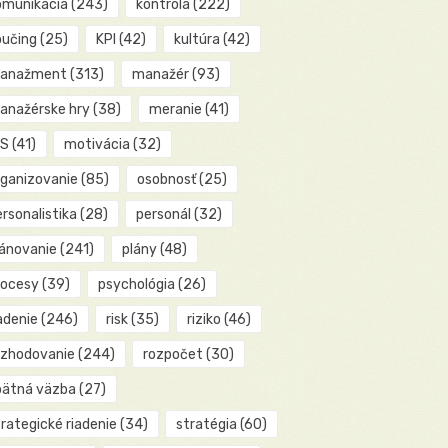
omunikácia
(243)
kontrola
(222)
oučing
(25)
KPI
(42)
kultúra
(42)
anažment
(313)
manažér
(93)
anažérske hry
(38)
meranie
(41)
IS
(41)
motivácia
(32)
rganizovanie
(85)
osobnosť
(25)
rsonalistika
(28)
personál
(32)
lánovanie
(241)
plány
(48)
rocesy
(39)
psychológia
(26)
adenie
(246)
risk
(35)
riziko
(46)
ozhodovanie
(244)
rozpočet
(30)
pätná väzba
(27)
rategické riadenie
(34)
stratégia
(60)