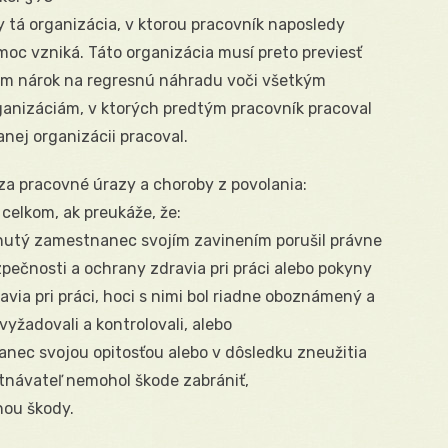
 tá organizácia, v ktorou pracovník naposledy
moc vzniká. Táto organizácia musí preto previesť
om nárok na regresnú náhradu voči všetkým
nizáciám, v ktorých predtým pracovník pracoval
anej organizácii pracoval.
za pracovné úrazy a choroby z povolania:
celkom, ak preukáže, že:
hnutý zamestnanec svojím zavinením porušil právne
zpečnosti a ochrany zdravia pri práci alebo pokyny
via pri práci, hoci s nimi bol riadne oboznámený a
vyžadovali a kontrolovali, alebo
nanec svojou opitosťou alebo v dôsledku zneužitia
návateľ nemohol škode zabrániť,
inou škody.