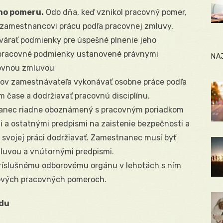
ho pomeru.
Odo dňa, keď vznikol pracovný pomer,
ť zamestnancovi prácu podľa pracovnej zmluvy,
várať podmienky pre úspešné plnenie jeho
 pracovné podmienky ustanovené právnymi
NA
covnou zmluvou
nov zamestnávateľa vykonávať osobne práce podľa
čase a dodržiavať pracovnú disciplínu.
nanec riadne oboznámený s pracovným poriadkom
 a ostatnými predpismi na zaistenie bezpečnosti a
ri svojej práci dodržiavať. Zamestnanec musí byť
luvou a vnútornými predpismi.
príslušnému odborovému orgánu v lehotách s ním
ových pracovných pomeroch.
du