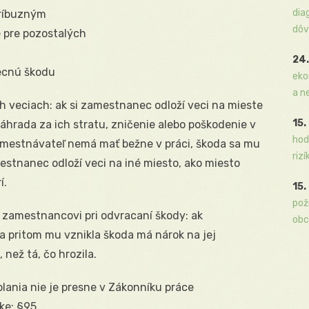
dia
príbuzným
dôv
é pre pozostalých
24.
ecnú škodu
eko
a n
 veciach: ak si zamestnanec odloží veci na mieste
15.
áhrada za ich stratu, zničenie alebo poškodenie v
hod
 zamestnávateľ nemá mať bežne v práci, škoda sa mu
rizí
mestnanec odloží veci na iné miesto, ako miesto
í.
15.
pož
 zamestnancovi pri odvracaní škody: ak
obc
 pritom mu vznikla škoda má nárok na jej
než tá, čo hrozila.
lania nie je presne v Zákonníku práce
ke: §95