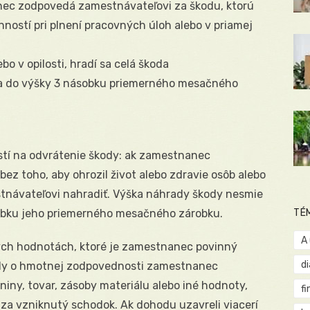
ec zodpovedá zamestnávateľovi za škodu, ktorú
ostí pri plnení pracovných úloh alebo v priamej
o v opilosti, hradí sa celá škoda
oda do výšky 3 násobku priemerného mesačného
tí na odvrátenie škody: ak zamestnanec
bez toho, aby ohrozil život alebo zdravie osôb alebo
stnávateľovi nahradiť. Výška náhrady škody nesmie
obku jeho priemerného mesačného zárobku.
TÉ
A
ch hodnotách, ktoré je zamestnanec povinný
d
ody o hmotnej zodpovednosti zamestnanec
iny, tovar, zásoby materiálu alebo iné hodnoty,
fi
za vzniknutý schodok. Ak dohodu uzavreli viacerí