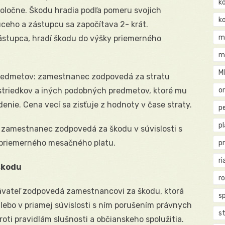
k
oločne. Škodu hradia podľa pomeru svojich
k
ceho a zástupcu sa započítava 2- krát.
m
zástupca, hradí škodu do výšky priemerného
m
M
predmetov: zamestnanec zodpovedá za stratu
striedkov a iných podobných predmetov, ktoré mu
o
enie. Cena vecí sa zisťuje z hodnoty v čase straty.
pe
p
 zamestnanec zodpovedá za škodu v súvislosti s
 priemerného mesačného platu.
p
ri
škodu
r
vateľ zodpovedá zamestnancovi za škodu, ktorá
s
alebo v priamej súvislosti s ním porušením právnych
st
ti pravidlám slušnosti a občianskeho spolužitia.