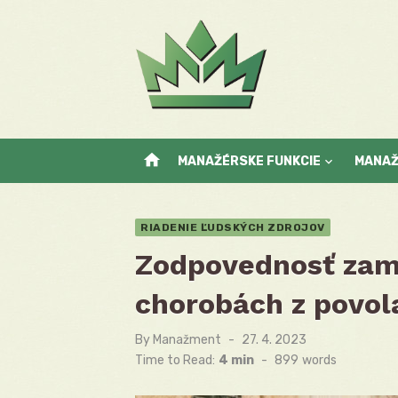
Skip
to
content
home
MANAŽÉRSKE FUNKCIE
MANA
RIADENIE ĽUDSKÝCH ZDROJOV
Zodpovednosť zam
chorobách z povol
By
Manažment
Posted
27. 4. 2023
on
Time to Read:
4 min
-
899
words