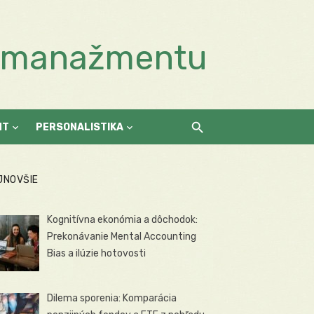
a manažmentu
NT
PERSONALISTIKA
JNOVŠIE
Kognitívna ekonómia a dôchodok:
Prekonávanie Mental Accounting
Bias a ilúzie hotovosti
Dilema sporenia: Komparácia