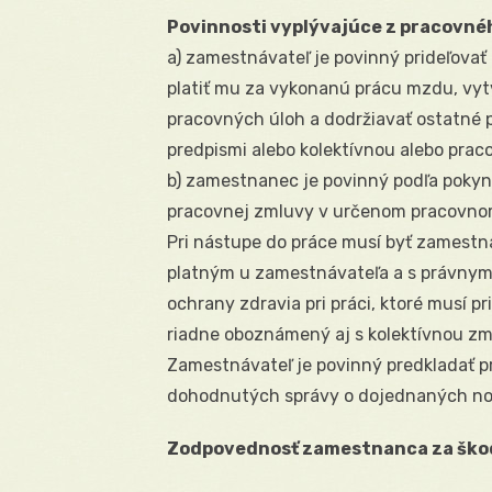
Povinnosti vyplývajúce z pracovné
a) zamestnávateľ je povinný prideľova
platiť mu za vykonanú prácu mzdu, vyt
pracovných úloh a dodržiavať ostatné
predpismi alebo kolektívnou alebo pra
b) zamestnanec je povinný podľa poky
pracovnej zmluvy v určenom pracovnom 
Pri nástupe do práce musí byť zamest
platným u zamestnávateľa a s právnymi
ochrany zdravia pri práci, ktoré musí p
riadne oboznámený aj s kolektívnou zm
Zamestnávateľ je povinný predkladať 
dohodnutých správy o dojednaných n
Zodpovednosť zamestnanca za ško