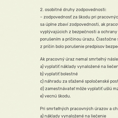
2. osobitné druhy zodpovednosti:
– zodpovednosť za škodu pri pracovnýc
sa úplne zbaví zodpovednosti, ak praco
vyplývajúcich z bezpečnosti a ochrany 
porušením a príčinou úrazu. Čiastočne
z príčin bolo porušenie predpisov bezpe
Ak pracovný úraz nemal smrteľný násl
a) vyplatiť náklady vynaložené na lieče
b) vyplatiť bolestné
c) náhradu za sťažené spoločenské pos
d) zamestnávateľ môže vyplatiť ušlú m
e) vecnú škodu.
Pri smrteľných pracovných úrazov a c
a) náklady vynaložené na liečenie