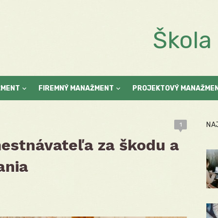
Škol
ŽMENT
FIREMNÝ MANAŽMENT
PROJEKTOVÝ MANAŽME
NA
1
estnávateľa za škodu a
ania