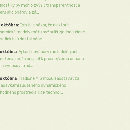
gnostiky by mohlo zvýšiť transparentnosť a
eru akcionárov a zá...
 októbra
:
Existuje názor, že niektoré
nomické modely môžu byť príliš zjednodušené
ereflektujú dostatočne...
 októbra
:
Aj keď inovácie v metodológiách
notenia môžu prispieť k presnejšiemu odhadu
k a výnosov, trad...
 októbra
:
Tradičné MIS môžu zaostávať za
iadavkami súčasného dynamického
hodného prostredia, kde technol...