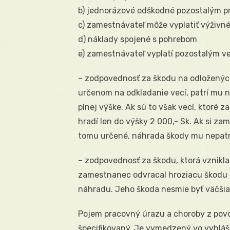
b) jednorázové odškodné pozostalým 
c) zamestnávateľ môže vyplatiť výživn
d) náklady spojené s pohrebom
e) zamestnávateľ vyplatí pozostalým v
– zodpovednosť za škodu na odložených
určenom na odkladanie vecí, patrí mu n
plnej výške. Ak sú to však vecí, ktoré
hradí len do výšky 2 000,- Sk. Ak si za
tomu určené, náhrada škody mu nepatr
– zodpovednosť za škodu, ktorá vznikla
zamestnanec odvracal hroziacu škodu a
náhradu. Jeho škoda nesmie byť väčšia, 
Pojem pracovný úrazu a choroby z povo
špecifikovaný. Je vymedzený vo vyhláš