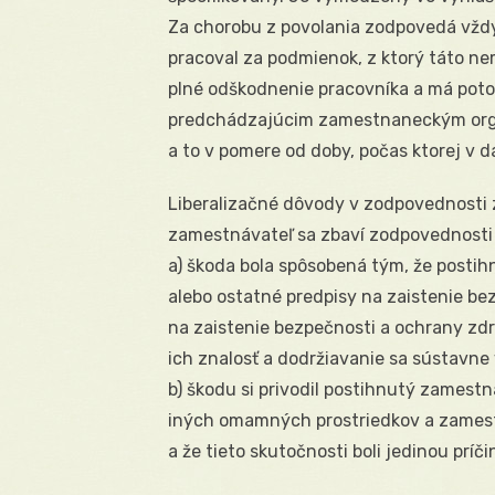
Za chorobu z povolania zodpovedá vždy
pracoval za podmienok, z ktorý táto ne
plné odškodnenie pracovníka a má pot
predchádzajúcim zamestnaneckým orga
a to v pomere od doby, počas ktorej v d
Liberalizačné dôvody v zodpovednosti 
zamestnávateľ sa zbaví zodpovednosti 
a) škoda bola spôsobená tým, že posti
alebo ostatné predpisy na zaistenie be
na zaistenie bezpečnosti a ochrany zdra
ich znalosť a dodržiavanie sa sústavne 
b) škodu si privodil postihnutý zamest
iných omamných prostriedkov a zamest
a že tieto skutočnosti boli jedinou príč