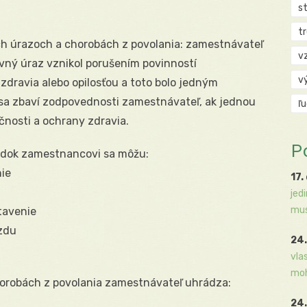
s
t
h úrazoch a chorobách z povolania: zamestnávateľ
v
vný úraz vznikol porušením povinností
v
zdravia alebo opilosťou a toto bolo jedným
 sa zbaví zodpovednosti zamestnávateľ, ak jednou
ľ
čnosti a ochrany zdravia.
P
edok zamestnancovi sa môžu:
nie
17.
jed
mus
tavenie
zdu
24.
vla
moh
horobách z povolania zamestnávateľ uhrádza:
24.