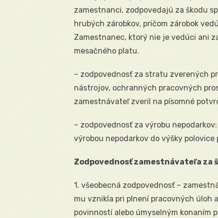
zamestnanci, zodpovedajú za škodu sp
hrubých zárobkov, pričom zárobok vedú
Zamestnanec, ktorý nie je vedúci ani 
mesačného platu.
– zodpovednosť za stratu zverených 
nástrojov, ochranných pracovných pro
zamestnávateľ zveril na písomné potvrd
– zodpovednosť za výrobu nepodarkov:
výrobou nepodarkov do výšky polovice
Zodpovednosť zamestnávateľa za 
1. všeobecná zodpovednosť – zamestná
mu vznikla pri plnení pracovných úloh 
povinností alebo úmyselným konaním pro