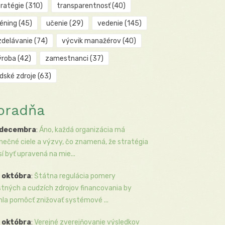
tratégie
(310)
transparentnosť
(40)
réning
(45)
učenie
(29)
vedenie
(145)
zdelávanie
(74)
výcvik manažérov
(40)
ýroba
(42)
zamestnanci
(37)
udské zdroje
(63)
oradňa
 decembra
:
Áno, každá organizácia má
inečné ciele a výzvy, čo znamená, že stratégia
í byť upravená na mie...
 októbra
:
Štátna regulácia pomery
stných a cudzích zdrojov financovania by
la pomôcť znižovať systémové ...
 októbra
:
Verejné zverejňovanie výsledkov