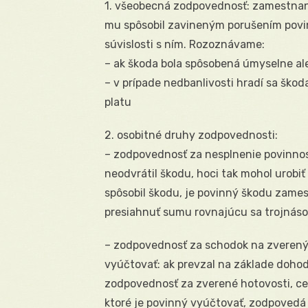
1. všeobecná zodpovednosť: zamestnan
mu spôsobil zavineným porušením povinn
súvislosti s ním. Rozoznávame:
– ak škoda bola spôsobená úmyselne aleb
– v prípade nedbanlivosti hradí sa šk
platu
2. osobitné druhy zodpovednosti:
– zodpovednosť za nesplnenie povinnos
neodvrátil škodu, hoci tak mohol urobiť 
spôsobil škodu, je povinný škodu zame
presiahnuť sumu rovnajúcu sa trojnás
– zodpovednosť za schodok na zverený
vyúčtovať: ak prevzal na základe doh
zodpovednosť za zverené hotovosti, cen
ktoré je povinný vyúčtovať, zodpovedá 