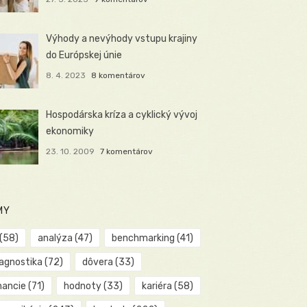
Výhody a nevýhody vstupu krajiny
do Európskej únie
8. 4. 2023
8 komentárov
Hospodárska kríza a cyklický vývoj
ekonomiky
23. 10. 2009
7 komentárov
MY
(58)
analýza
(47)
benchmarking
(41)
iagnostika
(72)
dôvera
(33)
nancie
(71)
hodnoty
(33)
kariéra
(58)