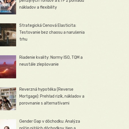
penzijných fondov a ETF z pohľadu
nákladov a flexibility
Strategická Cenová Elasticita:
Testovanie bez chaosu a narušenia
trhu
Riadenie kvality: Normy ISO, TQM a
neustále zlepšovanie
Reverzná hypotéka (Reverse
Mortgage): Prehľad rizík, nákladov a
porovnanie s alternatívami
Gender Gap v dôchodku: Analýza
príčin nižších dôchodkov žien a