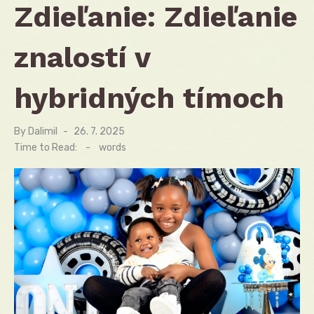
Zdieľanie: Zdieľanie
znalostí v
hybridných tímoch
By
Dalimil
Posted
26. 7. 2025
on
Time to Read:
-
words