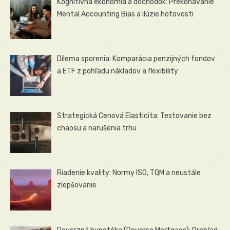
Kognitívna ekonómia a dôchodok: Prekonávanie
Mental Accounting Bias a ilúzie hotovosti
Dilema sporenia: Komparácia penzijných fondov
a ETF z pohľadu nákladov a flexibility
Strategická Cenová Elasticita: Testovanie bez
chaosu a narušenia trhu
Riadenie kvality: Normy ISO, TQM a neustále
zlepšovanie