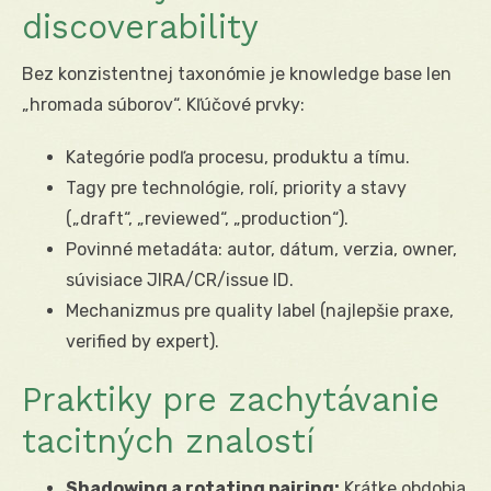
discoverability
Bez konzistentnej taxonómie je knowledge base len
„hromada súborov“. Kľúčové prvky:
Kategórie podľa procesu, produktu a tímu.
Tagy pre technológie, rolí, priority a stavy
(„draft“, „reviewed“, „production“).
Povinné metadáta: autor, dátum, verzia, owner,
súvisiace JIRA/CR/issue ID.
Mechanizmus pre quality label (najlepšie praxe,
verified by expert).
Praktiky pre zachytávanie
tacitných znalostí
Shadowing a rotating pairing:
Krátke obdobia