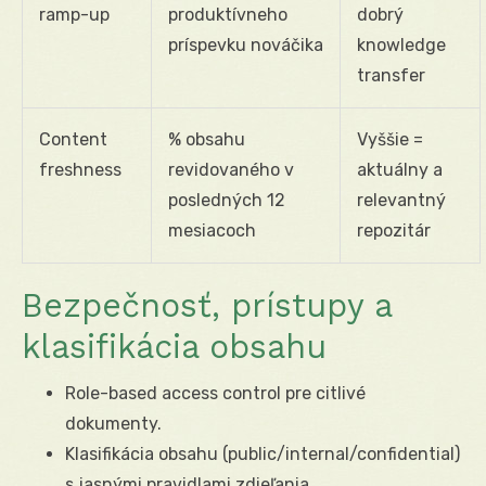
ramp-up
produktívneho
dobrý
príspevku nováčika
knowledge
transfer
Content
% obsahu
Vyššie =
freshness
revidovaného v
aktuálny a
posledných 12
relevantný
mesiacoch
repozitár
Bezpečnosť, prístupy a
klasifikácia obsahu
Role-based access control pre citlivé
dokumenty.
Klasifikácia obsahu (public/internal/confidential)
s jasnými pravidlami zdieľania.