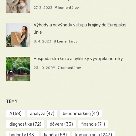
27. 3. 2023
9 komentárov
Výhody a nevýhody vstupu krajiny do Európskej
únie
8. 4. 2023
8 komentárov
Hospodárska kríza a cyklický vývoj ekonomiky
23. 10. 2009
7 komentárov
TÉMY
A
(58)
analýza
(47)
benchmarking
(41)
diagnostika
(72)
dôvera
(33)
financie
(71)
hodnoty
(33)
kariéra
(58)
komunikácia
(243)