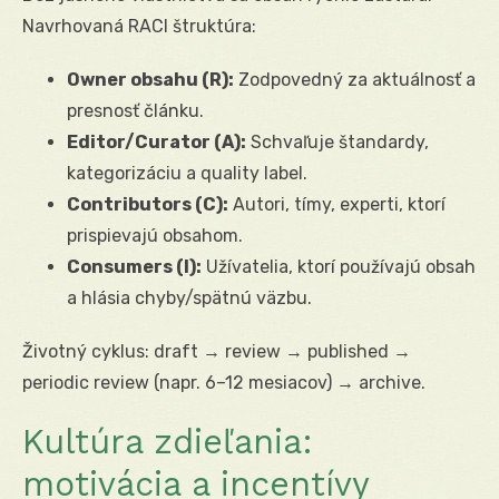
Navrhovaná RACI štruktúra:
Owner obsahu (R):
Zodpovedný za aktuálnosť a
presnosť článku.
Editor/Curator (A):
Schvaľuje štandardy,
kategorizáciu a quality label.
Contributors (C):
Autori, tímy, experti, ktorí
prispievajú obsahom.
Consumers (I):
Užívatelia, ktorí používajú obsah
a hlásia chyby/spätnú väzbu.
Životný cyklus: draft → review → published →
periodic review (napr. 6–12 mesiacov) → archive.
Kultúra zdieľania:
motivácia a incentívy