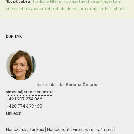
15. októbra
:
Tradičné MIS môžu zaostávať za požiadavkami
súčasného dynamického obchodného prostredia, kde technol...
KONTAKT
šéfredaktorka
Simona Česaná
simona@euroekonom.sk
+421 907 234 066
+420 774 699 168
LinkedIn
Manažérske funkcie
|
Manažment
|
Firemný manažment
|