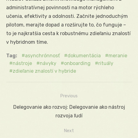
administratívnej povinnosti na motor rýchleho
učenia, efektivity a odolnosti. Začnite jednoduchým
pilotom, merajte dopad a rozširujte to, čo funguje –
to je najkratšia cesta k robustnému zdieľaniu znalostí
v hybridnom tíme.
Tag:
asynchrónnosť
dokumentácia
meranie
nástroje
návyky
onboarding
rituály
zdieľanie znalostí v hybride
Previous
Navigácia
Previous
Delegovanie ako rozvoj: Delegovanie ako nástroj
v
post:
rozvoja ľudí
článku
Next