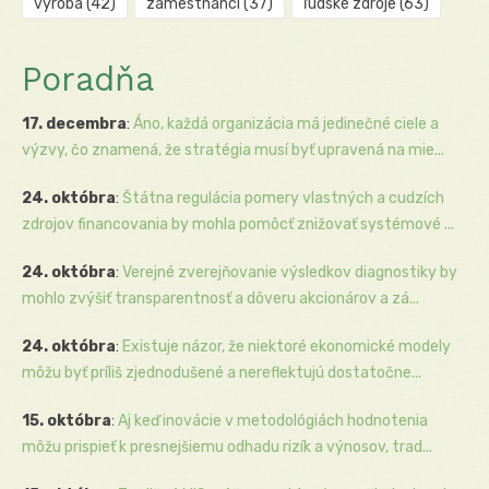
výroba
(42)
zamestnanci
(37)
ľudské zdroje
(63)
Poradňa
17. decembra
:
Áno, každá organizácia má jedinečné ciele a
výzvy, čo znamená, že stratégia musí byť upravená na mie...
24. októbra
:
Štátna regulácia pomery vlastných a cudzích
zdrojov financovania by mohla pomôcť znižovať systémové ...
24. októbra
:
Verejné zverejňovanie výsledkov diagnostiky by
mohlo zvýšiť transparentnosť a dôveru akcionárov a zá...
24. októbra
:
Existuje názor, že niektoré ekonomické modely
môžu byť príliš zjednodušené a nereflektujú dostatočne...
15. októbra
:
Aj keď inovácie v metodológiách hodnotenia
môžu prispieť k presnejšiemu odhadu rizík a výnosov, trad...