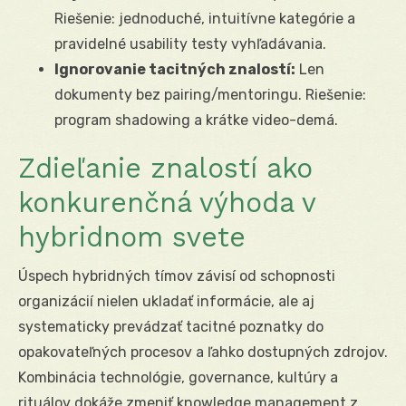
Riešenie: jednoduché, intuitívne kategórie a
pravidelné usability testy vyhľadávania.
Ignorovanie tacitných znalostí:
Len
dokumenty bez pairing/mentoringu. Riešenie:
program shadowing a krátke video-demá.
Zdieľanie znalostí ako
konkurenčná výhoda v
hybridnom svete
Úspech hybridných tímov závisí od schopnosti
organizácií nielen ukladať informácie, ale aj
systematicky prevádzať tacitné poznatky do
opakovateľných procesov a ľahko dostupných zdrojov.
Kombinácia technológie, governance, kultúry a
rituálov dokáže zmeniť knowledge management z