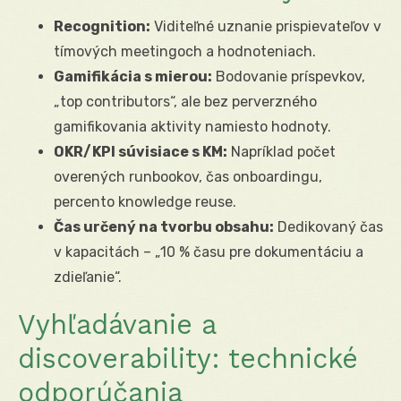
Recognition:
Viditeľné uznanie prispievateľov v
tímových meetingoch a hodnoteniach.
Gamifikácia s mierou:
Bodovanie príspevkov,
„top contributors“, ale bez perverzného
gamifikovania aktivity namiesto hodnoty.
OKR/KPI súvisiace s KM:
Napríklad počet
overených runbookov, čas onboardingu,
percento knowledge reuse.
Čas určený na tvorbu obsahu:
Dedikovaný čas
v kapacitách – „10 % času pre dokumentáciu a
zdieľanie“.
Vyhľadávanie a
discoverability: technické
odporúčania