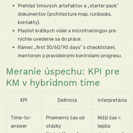
Prehľad tímových artefaktov a „starter pack“
dokumentov (architecture map, runbooks,
kontakty).
Playlist krátkych videí a microtrainingov pre
rýchle uvedenie sa do práce.
Rámec „first 30/60/90 days“ s checklistami,
mentorom a pravidelnými kontrolami progresu.
Meranie úspechu: KPI pre
KM v hybridnom tíme
KPI
Definícia
Interpretácia
Time-to-
Priemerný čas od
Nižší čas =
answer
otázky
lepšia