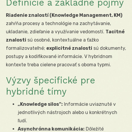
Definície a základné pojmy
Riadenie znalostí (Knowledge Management, KM)
zahŕňa procesy a technológie na zachytávanie,
ukladanie, zdieľanie a využívanie vedomostí.
Tacitné
znalosti
sú osobné, kontextuálne a ťažko
formalizovateľné;
explicitné znalosti
sú dokumenty,
postupy a kodifikované informácie. V hybridnom
kontexte treba cielene pracovať s oboma typmi.
Výzvy špecifické pre
hybridné tímy
„Knowledge silos“:
Informácie uviaznuté v
jednotlivých nástrojoch alebo u konkrétnych
ľudí.
Asynchrónna komunikácia:
Dôležité