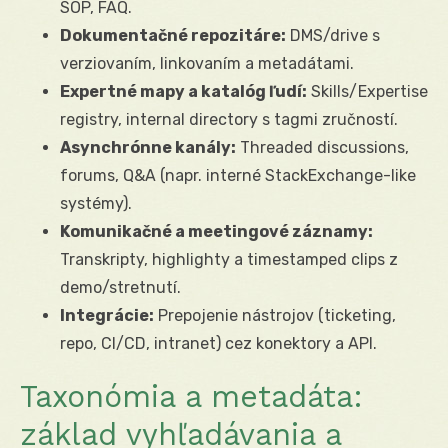
SOP, FAQ.
Dokumentačné repozitáre:
DMS/drive s
verziovaním, linkovaním a metadátami.
Expertné mapy a katalóg ľudí:
Skills/Expertise
registry, internal directory s tagmi zručností.
Asynchrónne kanály:
Threaded discussions,
forums, Q&A (napr. interné StackExchange-like
systémy).
Komunikačné a meetingové záznamy:
Transkripty, highlighty a timestamped clips z
demo/stretnutí.
Integrácie:
Prepojenie nástrojov (ticketing,
repo, CI/CD, intranet) cez konektory a API.
Taxonómia a metadáta:
základ vyhľadávania a