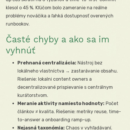
klesol o 45 %. Kľúčom bolo zameranie na reálne
problémy nováčika a ľahká dostupnosť overených
runbookov.
Časté chyby a ako sa im
vyhnúť
Prehnaná centralizácia:
Nástroj bez
lokálneho vlastníctva → zastarávanie obsahu.
Riešenie: lokalni content owners a
decentralizované prispievanie s centrálnym
kurátorstvom.
Meranie aktivity namiesto hodnoty:
Počet
článkov ≠ kvalita. Riešenie: metriky reuse, time-
to-answer a onboarding ramp-up.
Nejasná taxonómia:
Chaos v vyhľadávaní.