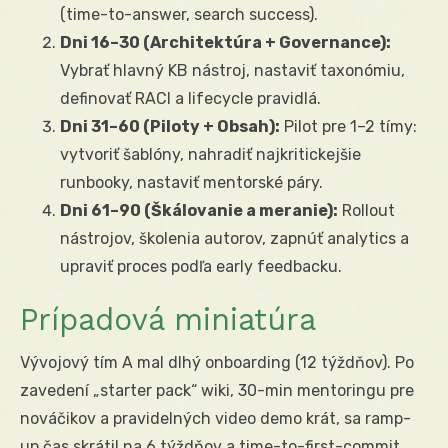
(time-to-answer, search success).
Dni 16–30 (Architektúra + Governance):
Vybrať hlavný KB nástroj, nastaviť taxonómiu,
definovať RACI a lifecycle pravidlá.
Dni 31–60 (Piloty + Obsah):
Pilot pre 1–2 tímy:
vytvoriť šablóny, nahradiť najkritickejšie
runbooky, nastaviť mentorské páry.
Dni 61–90 (Škálovanie a meranie):
Rollout
nástrojov, školenia autorov, zapnúť analytics a
upraviť proces podľa early feedbacku.
Prípadová miniatúra
Vývojový tím A mal dlhý onboarding (12 týždňov). Po
zavedení „starter pack“ wiki, 30-min mentoringu pre
nováčikov a pravidelných video demo krát, sa ramp-
up čas skrátil na 6 týždňov a time-to-first-commit