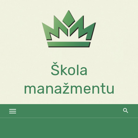
Skip
to
content
Škola
manažmentu