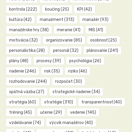
kontrola
(222)
koučing
(25)
KPI
(42)
kultúra
(42)
manažment
(313)
manažér
(93)
manažérske hry
(38)
meranie
(41)
MIS
(41)
motivácia
(32)
organizovanie
(85)
osobnosť
(25)
personalistika
(28)
personál
(32)
plánovanie
(241)
plány
(48)
procesy
(39)
psychológia
(26)
riadenie
(246)
risk
(35)
riziko
(46)
rozhodovanie
(244)
rozpočet
(30)
spätná väzba
(27)
strategické riadenie
(34)
stratégia
(60)
stratégie
(310)
transparentnosť
(40)
tréning
(45)
učenie
(29)
vedenie
(145)
vzdelávanie
(74)
výcvik manažérov
(40)