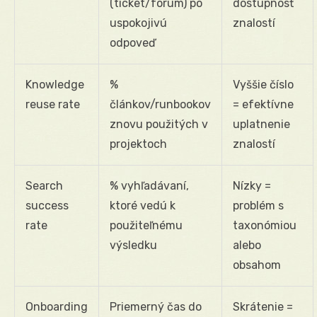
(ticket/forum) po
dostupnosť
uspokojivú
znalostí
odpoveď
Knowledge
%
Vyššie číslo
reuse rate
článkov/runbookov
= efektívne
znovu použitých v
uplatnenie
projektoch
znalostí
Search
% vyhľadávaní,
Nízky =
success
ktoré vedú k
problém s
rate
použiteľnému
taxonómiou
výsledku
alebo
obsahom
Onboarding
Priemerný čas do
Skrátenie =