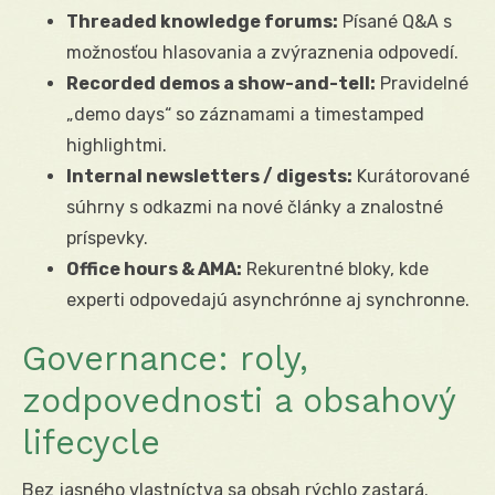
Threaded knowledge forums:
Písané Q&A s
možnosťou hlasovania a zvýraznenia odpovedí.
Recorded demos a show-and-tell:
Pravidelné
„demo days“ so záznamami a timestamped
highlightmi.
Internal newsletters / digests:
Kurátorované
súhrny s odkazmi na nové články a znalostné
príspevky.
Office hours & AMA:
Rekurentné bloky, kde
experti odpovedajú asynchrónne aj synchronne.
Governance: roly,
zodpovednosti a obsahový
lifecycle
Bez jasného vlastníctva sa obsah rýchlo zastará.