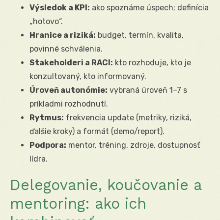
Výsledok a KPI:
ako spoznáme úspech; definícia
„hotovo“.
Hranice a riziká:
budget, termín, kvalita,
povinné schválenia.
Stakeholderi a RACI:
kto rozhoduje, kto je
konzultovaný, kto informovaný.
Úroveň autonómie:
vybraná úroveň 1–7 s
príkladmi rozhodnutí.
Rytmus:
frekvencia update (metriky, riziká,
ďalšie kroky) a formát (demo/report).
Podpora:
mentor, tréning, zdroje, dostupnosť
lídra.
Delegovanie, koučovanie a
mentoring: ako ich