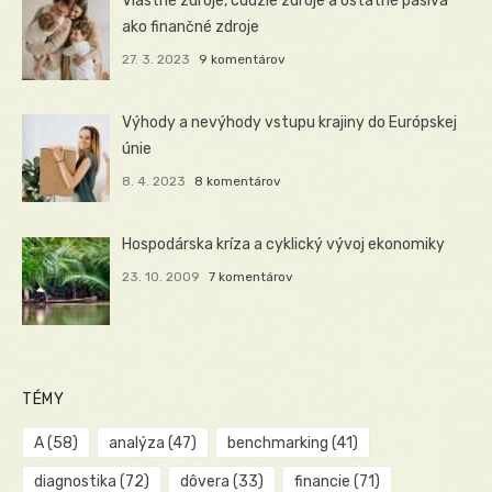
Vlastné zdroje, cudzie zdroje a ostatné pasíva
ako finančné zdroje
27. 3. 2023
9 komentárov
Výhody a nevýhody vstupu krajiny do Európskej
únie
8. 4. 2023
8 komentárov
Hospodárska kríza a cyklický vývoj ekonomiky
23. 10. 2009
7 komentárov
TÉMY
A
(58)
analýza
(47)
benchmarking
(41)
diagnostika
(72)
dôvera
(33)
financie
(71)