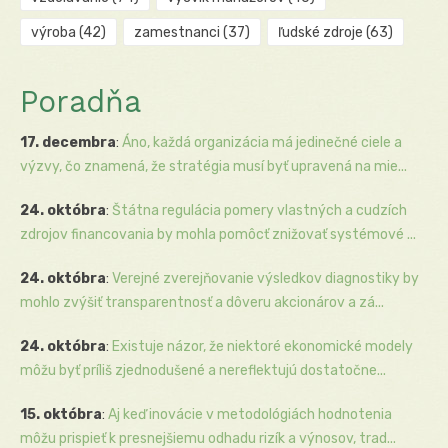
výroba
(42)
zamestnanci
(37)
ľudské zdroje
(63)
Poradňa
17. decembra
:
Áno, každá organizácia má jedinečné ciele a
výzvy, čo znamená, že stratégia musí byť upravená na mie...
24. októbra
:
Štátna regulácia pomery vlastných a cudzích
zdrojov financovania by mohla pomôcť znižovať systémové ...
24. októbra
:
Verejné zverejňovanie výsledkov diagnostiky by
mohlo zvýšiť transparentnosť a dôveru akcionárov a zá...
24. októbra
:
Existuje názor, že niektoré ekonomické modely
môžu byť príliš zjednodušené a nereflektujú dostatočne...
15. októbra
:
Aj keď inovácie v metodológiách hodnotenia
môžu prispieť k presnejšiemu odhadu rizík a výnosov, trad...