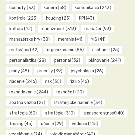
hodnoty
(33)
kariéra
(58)
komunikácia
(243)
kontrola
(223)
koučing
(25)
KPI
(43)
kultúra
(42)
manažment
(313)
manažér
(93)
manažérske hry
(38)
meranie
(41)
MIS
(41)
motivácia
(32)
organizovanie
(85)
osobnosť
(25)
personalistika
(28)
personál
(32)
plánovanie
(241)
plány
(48)
procesy
(39)
psychológia
(26)
riadenie
(246)
risk
(35)
riziko
(46)
rozhodovanie
(244)
rozpočet
(30)
spätná väzba
(27)
strategické riadenie
(34)
stratégia
(60)
stratégie
(310)
transparentnosť
(40)
tréning
(45)
učenie
(29)
vedenie
(145)
vzdelávanie
(74)
výcvik manažérov
(40)