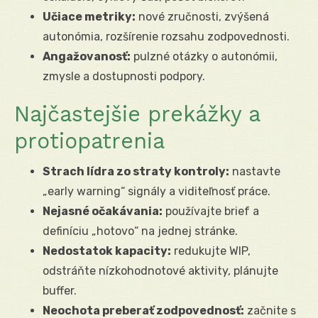
Učiace metriky:
nové zručnosti, zvýšená
autonómia, rozšírenie rozsahu zodpovednosti.
Angažovanosť:
pulzné otázky o autonómii,
zmysle a dostupnosti podpory.
Najčastejšie prekážky a
protiopatrenia
Strach lídra zo straty kontroly:
nastavte
„early warning“ signály a viditeľnosť práce.
Nejasné očakávania:
používajte brief a
definíciu „hotovo“ na jednej stránke.
Nedostatok kapacity:
redukujte WIP,
odstráňte nízkohodnotové aktivity, plánujte
buffer.
Neochota preberať zodpovednosť:
začnite s