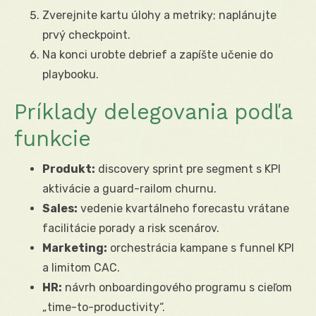
Zverejnite kartu úlohy a metriky; naplánujte
prvý checkpoint.
Na konci urobte debrief a zapíšte učenie do
playbooku.
Príklady delegovania podľa
funkcie
Produkt:
discovery sprint pre segment s KPI
aktivácie a guard-railom churnu.
Sales:
vedenie kvartálneho forecastu vrátane
facilitácie porady a risk scenárov.
Marketing:
orchestrácia kampane s funnel KPI
a limitom CAC.
HR:
návrh onboardingového programu s cieľom
„time-to-productivity“.