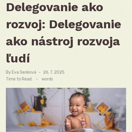
Delegovanie ako
rozvoj: Delegovanie
ako nástroj rozvoja
ľudí
By
Eva Senková
Posted
26. 7. 2025
on
Time to Read:
-
words