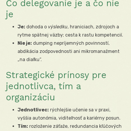
Čo delegovanie je a čo nie
je
Je:
dohoda o
výsledku
, hraniciach, zdrojoch a
rytme spätnej väzby; cesta k rastu kompetencií.
Nie je:
dumping nepríjemných povinností,
abdikácia zodpovednosti ani mikromanažment
„na diaľku“.
Strategické prínosy pre
jednotlivca, tím a
organizáciu
Jednotlivec:
rýchlejšie učenie sa v praxi,
vyššia autonómia, viditeľnosť a kariérny posun.
Tím:
rozloženie záťaže, redundancia kľúčových