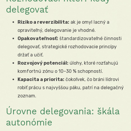
delegovať
Riziko a reverzibilita:
ak je omyl lacný a
opraviteľný, delegovanie je vhodné.
Opakovateľnosť:
štandardizovateľné činnosti
delegovať, strategické rozhodovacie princípy
držať a učiť.
Rozvojový potenciál:
úlohy, ktoré rozťahujú
komfortnú zónu o 10–30 % schopností.
Kapacita a priorita:
čokoľvek, čo bráni lídrovi
robiť prácu s najvyššou páku, patrí na delegačný
zoznam.
Úrovne delegovania: škála
autonómie