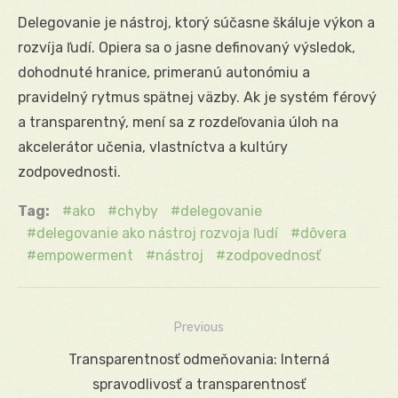
Delegovanie je nástroj, ktorý súčasne škáluje výkon a
rozvíja ľudí. Opiera sa o jasne definovaný výsledok,
dohodnuté hranice, primeranú autonómiu a
pravidelný rytmus spätnej väzby. Ak je systém férový
a transparentný, mení sa z rozdeľovania úloh na
akcelerátor učenia, vlastníctva a kultúry
zodpovednosti.
Tag:
ako
chyby
delegovanie
delegovanie ako nástroj rozvoja ľudí
dôvera
empowerment
nástroj
zodpovednosť
Previous
Navigácia
Previous
Transparentnosť odmeňovania: Interná
v
post:
spravodlivosť a transparentnosť