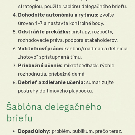
stratégiou; použite šablónu delegačného briefu.
Dohodnite autonómiu a rytmus:
zvoľte
úroveň 1–7 a nastavte kontrolné body.
Odstráňte prekážky:
prístupy, rozpočty,
rozhodovacie práva, podpora stakeholderov.
Viditeľnosť práce:
kanban/roadmap a definícia
„hotovo“ sprístupnená tímu.
Priebežné učenie:
mikrofeedback, rýchle
rozhodnutia, priebežné demá.
Debrief a zdieľanie učenia:
sumarizujte
postrehy do tímového playbooku.
Šablóna delegačného
briefu
Dopad úlohy:
problém, publikum, prečo teraz.