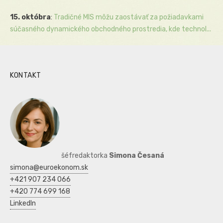
15. októbra
:
Tradičné MIS môžu zaostávať za požiadavkami
súčasného dynamického obchodného prostredia, kde technol...
KONTAKT
šéfredaktorka
Simona Česaná
simona@euroekonom.sk
+421 907 234 066
+420 774 699 168
LinkedIn