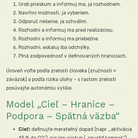
Urob prieskum a informuj ma, ja rozhodnem.
Navrhni možnosti, ja vyberiem.
Odporuč riešenie, ja schválim.
Rozhodni a informuj ma pred realizáciou.
Rozhodni a informuj ma priebežne.
Rozhodni, eskaluj iba odchýlky.
Plná zodpovednosť v definovaných hraniciach.
Úroveň voľte podľa zrelosti človeka (zručnosti ×
záväzok) a podľa rizika úlohy – s rastom zrelosti
posúvajte autonómiu vyššie.
Model „Cieľ – Hranice –
Podpora – Spätná väzba“
Cieľ:
definujte merateľný dopad (napr. „aktivácia
45 % do Q2“), nie len výstup („spustiť kampaň“).