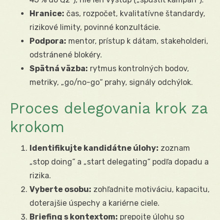
Hranice:
čas, rozpočet, kvalitatívne štandardy,
rizikové limity, povinné konzultácie.
Podpora:
mentor, prístup k dátam, stakeholderi,
odstránené blokéry.
Spätná väzba:
rytmus kontrolných bodov,
metriky, „go/no-go“ prahy, signály odchýlok.
Proces delegovania krok za
krokom
Identifikujte kandidátne úlohy:
zoznam
„stop doing“ a „start delegating“ podľa dopadu a
rizika.
Vyberte osobu:
zohľadnite motiváciu, kapacitu,
doterajšie úspechy a kariérne ciele.
Briefing s kontextom:
prepojte úlohu so