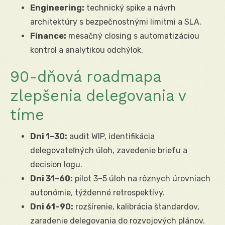
Engineering:
technický spike a návrh
architektúry s bezpečnostnými limitmi a SLA.
Finance:
mesačný closing s automatizáciou
kontrol a analytikou odchýlok.
90-dňová roadmapa
zlepšenia delegovania v
tíme
Dni 1–30:
audit WIP, identifikácia
delegovateľných úloh, zavedenie briefu a
decision logu.
Dni 31–60:
pilot 3–5 úloh na rôznych úrovniach
autonómie, týždenné retrospektívy.
Dni 61–90:
rozšírenie, kalibrácia štandardov,
zaradenie delegovania do rozvojových plánov.