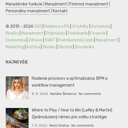
Manažérske funkcie
|
Manažment
|
Firemný manažment
|
Personálny manažment
|
Kontakt
© 2010 - 2026
SEO
|
Reklama a PR
|
Vrtuľníky
|
Autoškola
|
Reality
|
Manažment
|
Prijímáčky
|
Podnikanie
|
Financie
|
Ekonomika
|
Zdravie
|
SWOT
|
Podnikateľský plán
|
Manažment
|
Marketing
|
Kultúra
|
Skúšky
|
Obchod
|
Dovolenka
NAJNOVŠIE
Riadenie procesov a optimalizácia: BPM a
workflow management
8. 8. 2026
Natália Šimková
No comments
Where to Play / How to Win (Lafley & Martin):
Zjednodušený rámec pre voľbu stratégie
7. 8. 2026
Mato Ondrus
No comments