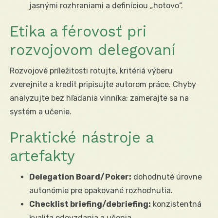
jasnými rozhraniami a definíciou „hotovo“.
Etika a férovosť pri
rozvojovom delegovaní
Rozvojové príležitosti rotujte, kritériá výberu
zverejnite a kredit pripisujte autorom práce. Chyby
analyzujte bez hľadania vinníka; zamerajte sa na
systém a učenie.
Praktické nástroje a
artefakty
Delegation Board/Poker:
dohodnuté úrovne
autonómie pre opakované rozhodnutia.
Checklist briefing/debriefing:
konzistentná
kvalita odovzdania a učenia.