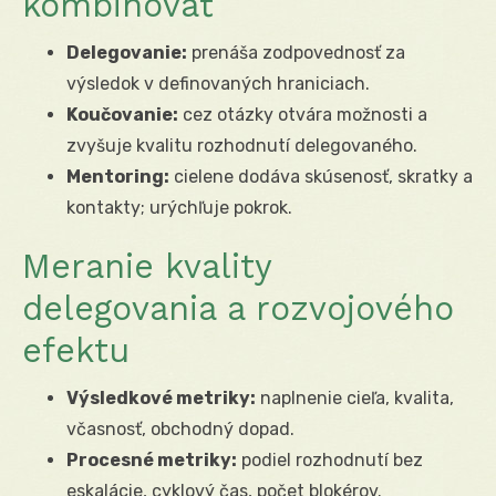
kombinovať
Delegovanie:
prenáša zodpovednosť za
výsledok v definovaných hraniciach.
Koučovanie:
cez otázky otvára možnosti a
zvyšuje kvalitu rozhodnutí delegovaného.
Mentoring:
cielene dodáva skúsenosť, skratky a
kontakty; urýchľuje pokrok.
Meranie kvality
delegovania a rozvojového
efektu
Výsledkové metriky:
naplnenie cieľa, kvalita,
včasnosť, obchodný dopad.
Procesné metriky:
podiel rozhodnutí bez
eskalácie, cyklový čas, počet blokérov.