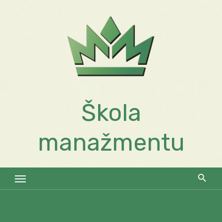
Skip
to
content
Škola
manažmentu