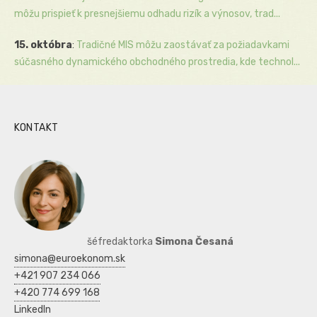
môžu prispieť k presnejšiemu odhadu rizík a výnosov, trad...
15. októbra
:
Tradičné MIS môžu zaostávať za požiadavkami
súčasného dynamického obchodného prostredia, kde technol...
KONTAKT
šéfredaktorka
Simona Česaná
simona@euroekonom.sk
+421 907 234 066
+420 774 699 168
LinkedIn