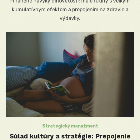
Finančné návyky dlhovekosti: malé rutiny s veľkým
kumulatívnym efektom a prepojením na zdravie a
výdavky.
Strategický manažment
Súlad kultúry a stratégie: Prepojenie