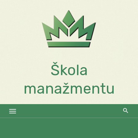
Skip
to
content
Škola
manažmentu