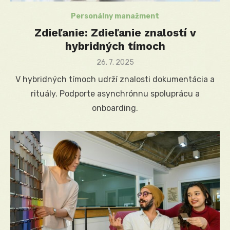
Personálny manažment
Zdieľanie: Zdieľanie znalostí v
hybridných tímoch
Posted
26. 7. 2025
on
V hybridných tímoch udrží znalosti dokumentácia a
rituály. Podporte asynchrónnu spoluprácu a
onboarding.