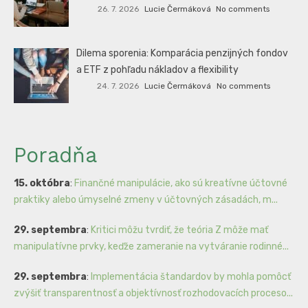
26. 7. 2026
Lucie Čermáková
No comments
Dilema sporenia: Komparácia penzijných fondov
a ETF z pohľadu nákladov a flexibility
24. 7. 2026
Lucie Čermáková
No comments
Poradňa
15. októbra
:
Finančné manipulácie, ako sú kreatívne účtovné
praktiky alebo úmyselné zmeny v účtovných zásadách, m...
29. septembra
:
Kritici môžu tvrdiť, že teória Z môže mať
manipulatívne prvky, keďže zameranie na vytváranie rodinné...
29. septembra
:
Implementácia štandardov by mohla pomôcť
zvýšiť transparentnosť a objektívnosť rozhodovacích proceso...