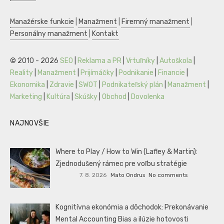
Manažérske funkcie
|
Manažment
|
Firemný manažment
|
Personálny manažment
|
Kontakt
© 2010 - 2026
SEO
|
Reklama a PR
|
Vrtuľníky
|
Autoškola
|
Reality
|
Manažment
|
Prijímáčky
|
Podnikanie
|
Financie
|
Ekonomika
|
Zdravie
|
SWOT
|
Podnikateľský plán
|
Manažment
|
Marketing
|
Kultúra
|
Skúšky
|
Obchod
|
Dovolenka
NAJNOVŠIE
Where to Play / How to Win (Lafley & Martin):
Zjednodušený rámec pre voľbu stratégie
7. 8. 2026
Mato Ondrus
No comments
Kognitívna ekonómia a dôchodok: Prekonávanie
Mental Accounting Bias a ilúzie hotovosti