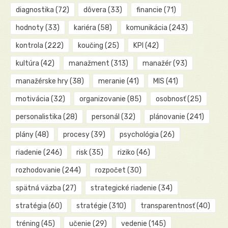
diagnostika
(72)
dôvera
(33)
financie
(71)
hodnoty
(33)
kariéra
(58)
komunikácia
(243)
kontrola
(222)
koučing
(25)
KPI
(42)
kultúra
(42)
manažment
(313)
manažér
(93)
manažérske hry
(38)
meranie
(41)
MIS
(41)
motivácia
(32)
organizovanie
(85)
osobnosť
(25)
personalistika
(28)
personál
(32)
plánovanie
(241)
plány
(48)
procesy
(39)
psychológia
(26)
riadenie
(246)
risk
(35)
riziko
(46)
rozhodovanie
(244)
rozpočet
(30)
spätná väzba
(27)
strategické riadenie
(34)
stratégia
(60)
stratégie
(310)
transparentnosť
(40)
tréning
(45)
učenie
(29)
vedenie
(145)