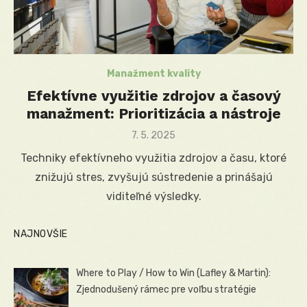
Manažment kvality
Efektívne využitie zdrojov a časový
manažment: Prioritizácia a nástroje
Posted
7. 5. 2025
on
Techniky efektívneho využitia zdrojov a času, ktoré
znižujú stres, zvyšujú sústredenie a prinášajú
viditeľné výsledky.
NAJNOVŠIE
Where to Play / How to Win (Lafley & Martin):
Zjednodušený rámec pre voľbu stratégie