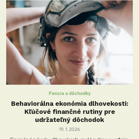
Penzia a dôchodky
Behaviorálna ekonómia dlhovekosti:
Kľúčové finančné rutiny pre
udržateľný dôchodok
Posted
19. 1. 2026
on