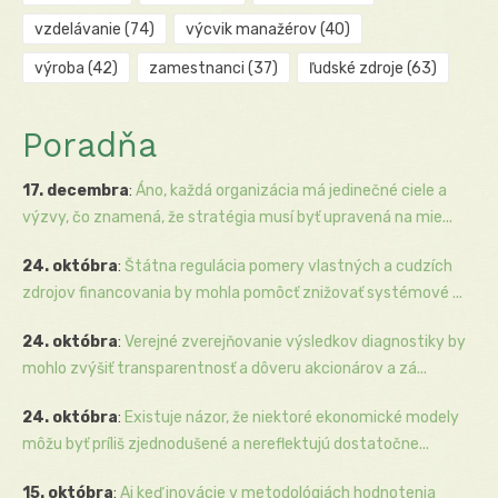
vzdelávanie
(74)
výcvik manažérov
(40)
výroba
(42)
zamestnanci
(37)
ľudské zdroje
(63)
Poradňa
17. decembra
:
Áno, každá organizácia má jedinečné ciele a
výzvy, čo znamená, že stratégia musí byť upravená na mie...
24. októbra
:
Štátna regulácia pomery vlastných a cudzích
zdrojov financovania by mohla pomôcť znižovať systémové ...
24. októbra
:
Verejné zverejňovanie výsledkov diagnostiky by
mohlo zvýšiť transparentnosť a dôveru akcionárov a zá...
24. októbra
:
Existuje názor, že niektoré ekonomické modely
môžu byť príliš zjednodušené a nereflektujú dostatočne...
15. októbra
:
Aj keď inovácie v metodológiách hodnotenia