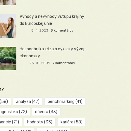
Výhody a nevýhody vstupu krajiny
do Európskej únie
8. 4. 2023
8 komentárov
Hospodárska kríza a cyklický vývoj
ekonomiky
23. 10. 2009
7 komentárov
MY
(58)
analýza
(47)
benchmarking
(41)
iagnostika
(72)
dôvera
(33)
nancie
(71)
hodnoty
(33)
kariéra
(58)