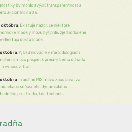
gnostiky by mohlo zvýšiť transparentnosť a
eru akcionárov a zá...
 októbra
:
Existuje názor, že niektoré
nomické modely môžu byť príliš zjednodušené
ereflektujú dostatočne...
 októbra
:
Aj keď inovácie v metodológiách
notenia môžu prispieť k presnejšiemu odhadu
k a výnosov, trad...
 októbra
:
Tradičné MIS môžu zaostávať za
iadavkami súčasného dynamického
hodného prostredia, kde technol...
radňa