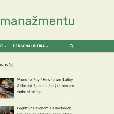
a manažmentu
NT
PERSONALISTIKA
JNOVŠIE
Where to Play / How to Win (Lafley
& Martin): Zjednodušený rámec pre
voľbu stratégie
Kognitívna ekonómia a dôchodok: