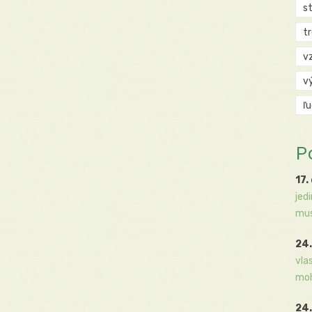
s
t
v
v
ľ
P
17.
jed
mus
24.
vla
moh
24.