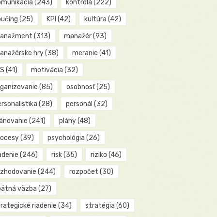
omunikácia
(243)
kontrola
(222)
oučing
(25)
KPI
(42)
kultúra
(42)
anažment
(313)
manažér
(93)
anažérske hry
(38)
meranie
(41)
IS
(41)
motivácia
(32)
rganizovanie
(85)
osobnosť
(25)
rsonalistika
(28)
personál
(32)
lánovanie
(241)
plány
(48)
rocesy
(39)
psychológia
(26)
adenie
(246)
risk
(35)
riziko
(46)
ozhodovanie
(244)
rozpočet
(30)
pätná väzba
(27)
rategické riadenie
(34)
stratégia
(60)