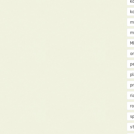
k
k
m
m
M
o
pe
p
p
ri
r
s
st