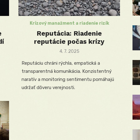
Krízový manažment a riadenie rizík
e
Reputácia: Riadenie
dí
reputácie počas krízy
Posted
4. 7. 2025
on
Reputáciu chráni rýchla, empatická a
transparentná komunikácia. Konzistentný
naratív a monitoring sentimentu pomáhajú
udržať dôveru verejnosti.