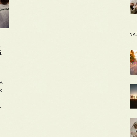
NA
a
á
v.
k
…