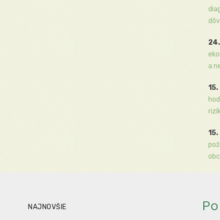
dia
dôv
24.
eko
a n
15.
hod
rizí
15.
pož
obc
Po
NAJNOVŠIE