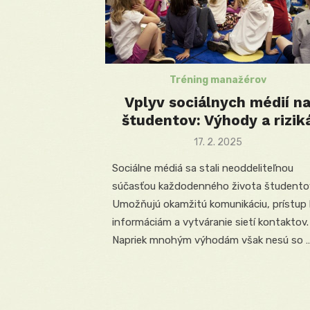
Tréning manažérov
Vplyv sociálnych médií n
študentov: Výhody a rizik
Posted
17. 2. 2025
on
Sociálne médiá sa stali neoddeliteľnou
súčasťou každodenného života študento
Umožňujú okamžitú komunikáciu, prístup 
informáciám a vytváranie sietí kontaktov.
Napriek mnohým výhodám však nesú so 