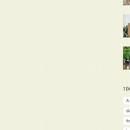
TÉ
A
d
fi