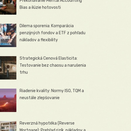
Prekonávanie Mental Accounting
Bias a ilúzie hotovosti
Dilema sporenia: Komparácia
penzijných fondov a ETF z pohľadu
nákladov a flexibility
Strategická Cenová Elasticita:
Testovanie bez chaosu a narušenia
trhu
Riadenie kvality: Normy ISO, TQM a
neustále zlepšovanie
Reverzná hypotéka (Reverse
Mortgage): Prehľad rizík, nákladov a