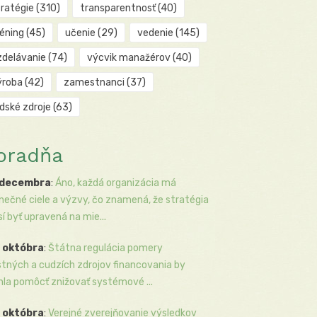
tratégie
(310)
transparentnosť
(40)
réning
(45)
učenie
(29)
vedenie
(145)
zdelávanie
(74)
výcvik manažérov
(40)
ýroba
(42)
zamestnanci
(37)
udské zdroje
(63)
oradňa
 decembra
:
Áno, každá organizácia má
inečné ciele a výzvy, čo znamená, že stratégia
í byť upravená na mie...
 októbra
:
Štátna regulácia pomery
stných a cudzích zdrojov financovania by
la pomôcť znižovať systémové ...
 októbra
:
Verejné zverejňovanie výsledkov