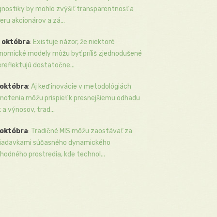
gnostiky by mohlo zvýšiť transparentnosť a
eru akcionárov a zá...
 októbra
:
Existuje názor, že niektoré
nomické modely môžu byť príliš zjednodušené
ereflektujú dostatočne...
 októbra
:
Aj keď inovácie v metodológiách
notenia môžu prispieť k presnejšiemu odhadu
k a výnosov, trad...
 októbra
:
Tradičné MIS môžu zaostávať za
iadavkami súčasného dynamického
hodného prostredia, kde technol...