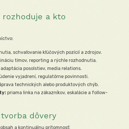
 rozhoduje a kto
níctvo:
utia, schvaľovanie kľúčových pozícií a zdrojov.
náciu tímov, reporting a rýchle rozhodnutia.
adaptácia posolstiev, media relations.
denie vyjadrení, regulatórne povinnosti.
áprava technických alebo produktových chýb.
ty:
priama linka na zákazníkov, eskalácie a follow-
 tvorba dôvery
obsah a kontinuálnu prítomnosť: