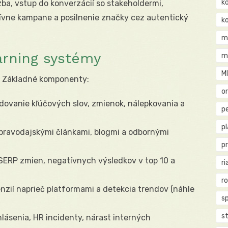
k
ba, vstup do konverzácií so stakeholdermi,
tívne kampane a posilnenie značky cez autentický
k
m
arning systémy
m
M
. Základné komponenty:
o
dovanie kľúčových slov, zmienok, nálepkovania a
pe
p
pravodajskými článkami, blogmi a odbornými
p
SERP zmien, negatívnych výsledkov v top 10 a
ri
r
nzií naprieč platformami a detekcia trendov (náhle
s
st
lásenia, HR incidenty, nárast interných