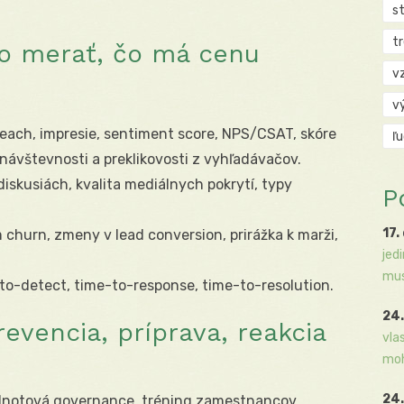
s
t
ko merať, čo má cenu
v
v
each, impresie, sentiment score, NPS/CSAT, skóre
ľ
 návštevnosti a preklikovosti z vyhľadávačov.
iskusiách, kvalita mediálnych pokrytí, typy
P
17.
churn, zmeny v lead conversion, prirážka k marži,
jed
mus
to-detect, time-to-response, time-to-resolution.
24.
evencia, príprava, reakcia
vla
moh
24.
dnotová governance, tréning zamestnancov,