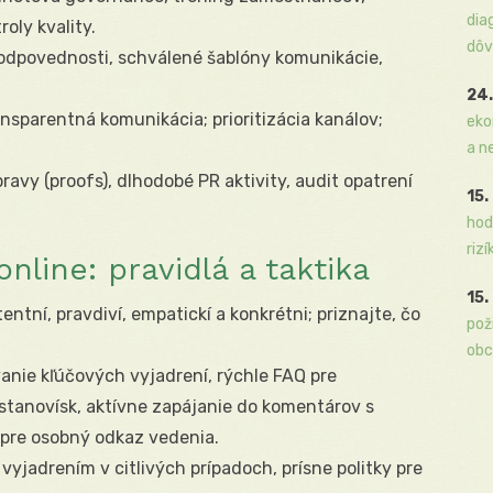
dia
oly kvality.
dôv
 zodpovednosti, schválené šablóny komunikácie,
24.
nsparentná komunikácia; prioritizácia kanálov;
eko
a n
avy (proofs), dlhodobé PR aktivity, audit opatrení
15.
hod
rizí
nline: pravidlá a taktika
15.
ntní, pravdiví, empatickí a konkrétni; priznajte, čo
pož
obc
anie kľúčových vyjadrení, rýchle FAQ pre
 stanovísk, aktívne zapájanie do komentárov s
 pre osobný odkaz vedenia.
vyjadrením v citlivých prípadoch, prísne politky pre