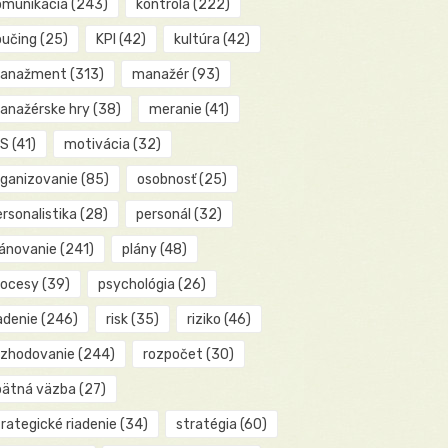
omunikácia
(243)
kontrola
(222)
oučing
(25)
KPI
(42)
kultúra
(42)
anažment
(313)
manažér
(93)
anažérske hry
(38)
meranie
(41)
IS
(41)
motivácia
(32)
rganizovanie
(85)
osobnosť
(25)
rsonalistika
(28)
personál
(32)
lánovanie
(241)
plány
(48)
rocesy
(39)
psychológia
(26)
adenie
(246)
risk
(35)
riziko
(46)
ozhodovanie
(244)
rozpočet
(30)
pätná väzba
(27)
rategické riadenie
(34)
stratégia
(60)