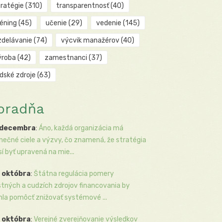
tratégie
(310)
transparentnosť
(40)
réning
(45)
učenie
(29)
vedenie
(145)
zdelávanie
(74)
výcvik manažérov
(40)
ýroba
(42)
zamestnanci
(37)
udské zdroje
(63)
oradňa
 decembra
:
Áno, každá organizácia má
inečné ciele a výzvy, čo znamená, že stratégia
í byť upravená na mie...
 októbra
:
Štátna regulácia pomery
stných a cudzích zdrojov financovania by
la pomôcť znižovať systémové ...
 októbra
:
Verejné zverejňovanie výsledkov