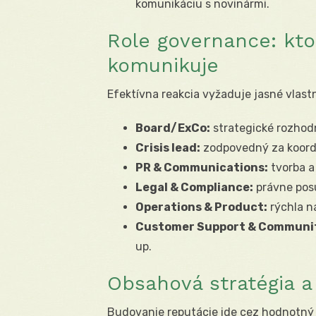
komunikáciu s novinármi.
Role governance: kto
komunikuje
Efektívna reakcia vyžaduje jasné vlast
Board/ExCo:
strategické rozhodn
Crisis lead:
zodpovedný za koordi
PR & Communications:
tvorba a 
Legal & Compliance:
právne posú
Operations & Product:
rýchla n
Customer Support & Communi
up.
Obsahová stratégia a
Budovanie reputácie ide cez hodnotný 