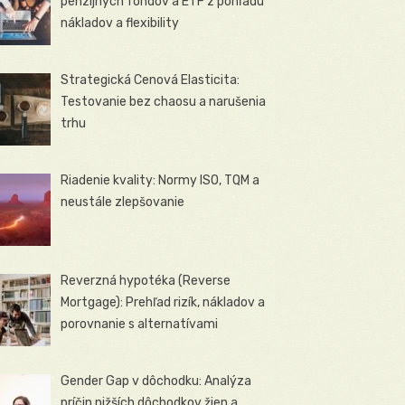
penzijných fondov a ETF z pohľadu
nákladov a flexibility
Strategická Cenová Elasticita:
Testovanie bez chaosu a narušenia
trhu
Riadenie kvality: Normy ISO, TQM a
neustále zlepšovanie
Reverzná hypotéka (Reverse
Mortgage): Prehľad rizík, nákladov a
porovnanie s alternatívami
Gender Gap v dôchodku: Analýza
príčin nižších dôchodkov žien a