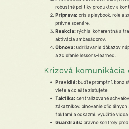
robustné politiky produktov a kontr
Príprava:
crisis playbook, role a
právne scenáre.
Reakcia:
rýchla, koherentná a tra
aktivácia ambasádorov.
Obnova:
udržiavanie dôkazov nápr
a zdieľanie lessons-learned.
Krizová komunikácia o
Pravidlá:
buďte promptní, konziste
viete a čo ešte zisťujete.
Taktika:
centralizované schvaľov
zákazníkov, pinovanie oficiálnych
faktami a odkazmi, využitie videa
Guardrails:
právne kontroly pred 