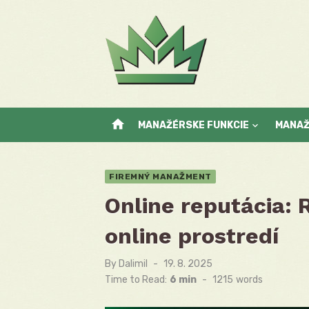
Skip
to
content
home
MANAŽÉRSKE FUNKCIE
MANA
FIREMNÝ MANAŽMENT
Online reputácia: 
online prostredí
By
Dalimil
Posted
19. 8. 2025
on
Time to Read:
6 min
-
1215
words