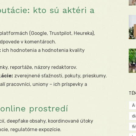
tácie: kto sú aktéri a
platformách (Google, Trustpilot, Heureka),
 odpovede v komentároch.
:
ich hodnotenia a hodnotenia kvality
nky, reportáže, názory redaktorov.
ácie:
zverejnené sťažnosti, pokuty, prieskumy.
í pracovníci, uniony – ich príspevky a
TÉ
A
v online prostredí
d
cií, deepfake obsahy, koordinované útoky
fi
ncie, regulatórne expozície.