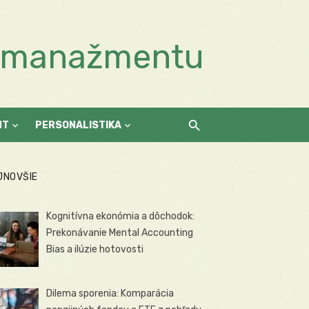
a manažmentu
NT
PERSONALISTIKA
JNOVŠIE
Kognitívna ekonómia a dôchodok:
Prekonávanie Mental Accounting
Bias a ilúzie hotovosti
Dilema sporenia: Komparácia