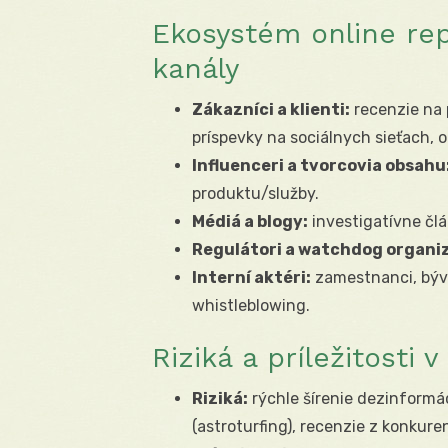
Ekosystém online repu
kanály
Zákazníci a klienti:
recenzie na 
príspevky na sociálnych sieťach,
Influenceri a tvorcovia obsahu
produktu/služby.
Médiá a blogy:
investigatívne člá
Regulátori a watchdog organiz
Interní aktéri:
zamestnanci, býval
whistleblowing.
Riziká a príležitosti 
Riziká:
rýchle šírenie dezinformá
(astroturfing), recenzie z konkure