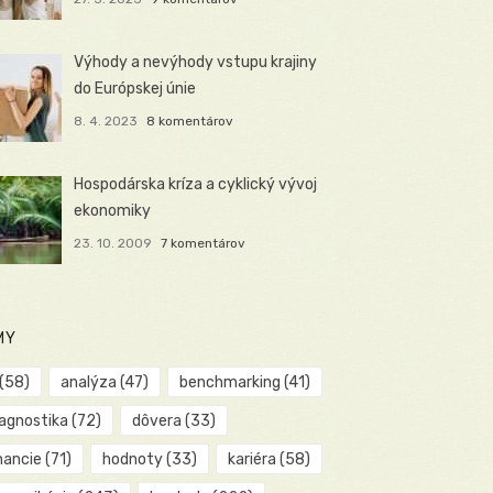
Výhody a nevýhody vstupu krajiny
do Európskej únie
8. 4. 2023
8 komentárov
Hospodárska kríza a cyklický vývoj
ekonomiky
23. 10. 2009
7 komentárov
MY
(58)
analýza
(47)
benchmarking
(41)
iagnostika
(72)
dôvera
(33)
nancie
(71)
hodnoty
(33)
kariéra
(58)