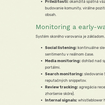
Príležitosti:
okamžitá spätná väz
budovanie komunity, virálne pozi
obsah.
Monitoring a early-w
Systém skorého varovania je základom
Social listening:
kontinuálne sle
sentimentu v reálnom čase.
Media monitoring:
dohľad nad s
portálmi.
Search monitoring:
sledovanie 
reputačných snippetov.
Review tracking:
agregácia rece
zhoršenie skóre).
Internal signals:
whistleblower h