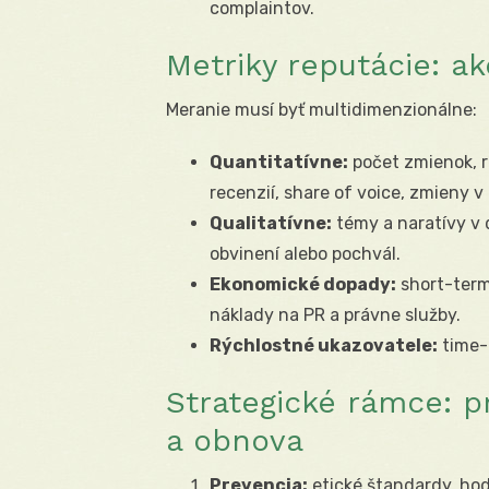
complaintov.
Metriky reputácie: a
Meranie musí byť multidimenzionálne:
Quantitatívne:
počet zmienok, r
recenzií, share of voice, zmieny v
Qualitatívne:
témy a naratívy v d
obvinení alebo pochvál.
Ekonomické dopady:
short-term 
náklady na PR a právne služby.
Rýchlostné ukazovatele:
time-
Strategické rámce: pr
a obnova
Prevencia:
etické štandardy, ho