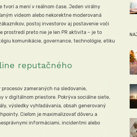
ie tvorí a mení v reálnom čase. Jeden virálny
ieľaným videom alebo nekorektne moderovaná
zákazníkov, postoj investorov aj postavenie voči
 prostredí preto nie je len PR aktivita – je to
NA
atégiu komunikácie, governance, technológie, etiku
nline reputačného
r procesov zameraných na sledovanie,
 v digitálnom priestore. Pokrýva sociálne siete,
rtály, výsledky vyhľadávania, obsah generovaný
chpointy. Cieľom je maximalizovať dôveru a
nesprávnymi informáciami, incidentmi alebo