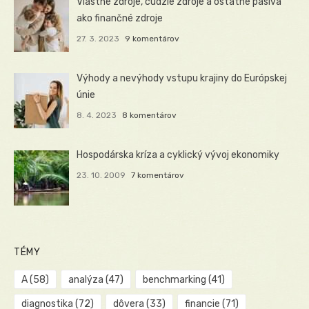
Vlastné zdroje, cudzie zdroje a ostatné pasíva
ako finančné zdroje
27. 3. 2023
9 komentárov
Výhody a nevýhody vstupu krajiny do Európskej
únie
8. 4. 2023
8 komentárov
Hospodárska kríza a cyklický vývoj ekonomiky
23. 10. 2009
7 komentárov
TÉMY
A
(58)
analýza
(47)
benchmarking
(41)
diagnostika
(72)
dôvera
(33)
financie
(71)