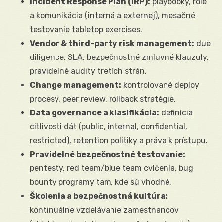
Incident Response Plan (IRP):
playbooky, role
a komunikácia (interná a externej), mesačné
testovanie tabletop exercises.
Vendor & third-party risk management:
due
diligence, SLA, bezpečnostné zmluvné klauzuly,
pravidelné audity tretích strán.
Change management:
kontrolované deploy
procesy, peer review, rollback stratégie.
Data governance a klasifikácia:
definícia
citlivosti dát (public, internal, confidential,
restricted), retention politiky a práva k prístupu.
Pravidelné bezpečnostné testovanie:
pentesty, red team/blue team cvičenia, bug
bounty programy tam, kde sú vhodné.
Školenia a bezpečnostná kultúra:
kontinuálne vzdelávanie zamestnancov