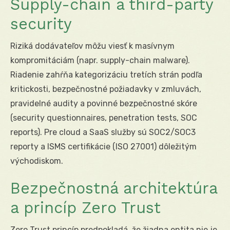
Supply-chain a third-party
security
Riziká dodávateľov môžu viesť k masívnym
kompromitáciám (napr. supply-chain malware).
Riadenie zahŕňa kategorizáciu tretích strán podľa
kritickosti, bezpečnostné požiadavky v zmluvách,
pravidelné audity a povinné bezpečnostné skóre
(security questionnaires, penetration tests, SOC
reports). Pre cloud a SaaS služby sú SOC2/SOC3
reporty a ISMS certifikácie (ISO 27001) dôležitým
východiskom.
Bezpečnostná architektúra
a princíp Zero Trust
Zero Trust princíp predpokladá, že žiadna entita nie je