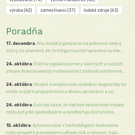
výroba
(42)
zamestnanci
(37)
ľudské zdroje
(63)
Poradňa
17. decembra
:
Áno, každá organizácia má jedinečné ciele a
výzvy, čo znamená, že stratégia musí byť upravená na mie...
24. októbra
:
Štátna regulácia pomery vlastných a cudzích
zdrojov financovania by mohla pomôcť znižovať systémové ...
24. októbra
:
Verejné zverejňovanie výsledkov diagnostiky by
mohlo zvýšiť transparentnosť a dôveru akcionárov a zá...
24. októbra
:
Existuje názor, že niektoré ekonomické modely
môžu byť príliš zjednodušené a nereflektujú dostatočne...
15. októbra
:
Aj keď inovácie v metodológiách hodnotenia
môžu prispieť k presnejšiemu odhadu rizík a výnosov, trad...