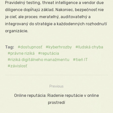
Pravidelný testing, threat intelligence a vendor due
diligence dopĺňajú základ. Nakoniec, bezpečnosť nie
je cieľ, ale proces: merateľný, auditovateľný a
integrovaný do stratégie a každodenných rozhodnutí
organizácie.
Tag:
dostupnosť
kyberhrozby
ľudská chyba
právne riziká
reputácia
riziká digitálneho manažmentu
tieň IT
závislosť
Previous
Navigácia
Previous
Online reputácia: Riadenie reputácie v online
v
post:
prostredí
článku