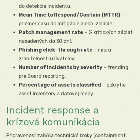
do detekcie incidentu.
Mean Time to Respond/Contain (MTTR)
–
priemer času do mitigácie alebo izolácie.
Patch management rate
– % kritických záplat
nasadených do 30 dní.
Phishing click-through rate
– mieru
zraniteľnosti užívateľov.
Number of incidents by severity
– trending
pre Board reporting.
Percentage of assets classified
– pokrytie
asset inventory a datovej mapy.
Incident response a
krízová komunikácia
Pripravenosť zahŕňa technické kroky (containment,