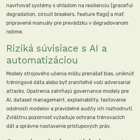
navrhovať systémy s ohľadom na resilienciu (graceful
degradation, circuit breakers, feature flags) a mať
pripravené manuály pre prevádzku v degradovanom
režime.
Riziká súvisiace s AI a
automatizáciou
Modely strojového učenia môžu prenášať bias, uniknúť
tréningové dáta alebo byť zraniteľné voči adversarial
attacks. Opatrenia zahŕňajú governance modely pre
AI, dataset management, explainability, testovanie
odolnosti modelov a pravidelné audity ich rozhodnutí.
Zvláštnu pozornosť vyžaduje ochrana trénovacích
dát a správne nastavenie prístupových práv.