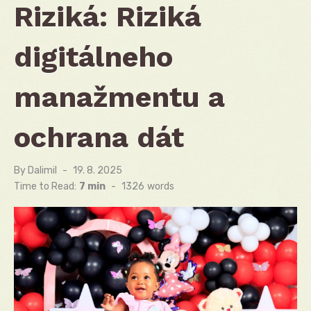
Riziká: Riziká
digitálneho
manažmentu a
ochrana dát
By
Dalimil
Posted
19. 8. 2025
on
Time to Read:
7 min
-
1326
words