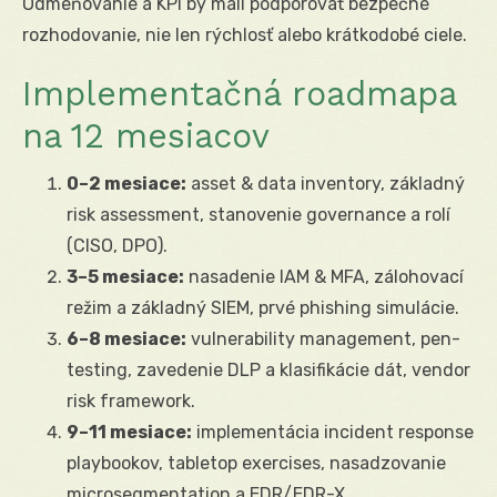
Odmeňovanie a KPI by mali podporovať bezpečné
rozhodovanie, nie len rýchlosť alebo krátkodobé ciele.
Implementačná roadmapa
na 12 mesiacov
0–2 mesiace:
asset & data inventory, základný
risk assessment, stanovenie governance a rolí
(CISO, DPO).
3–5 mesiace:
nasadenie IAM & MFA, zálohovací
režim a základný SIEM, prvé phishing simulácie.
6–8 mesiace:
vulnerability management, pen-
testing, zavedenie DLP a klasifikácie dát, vendor
risk framework.
9–11 mesiace:
implementácia incident response
playbookov, tabletop exercises, nasadzovanie
microsegmentation a EDR/EDR-X.