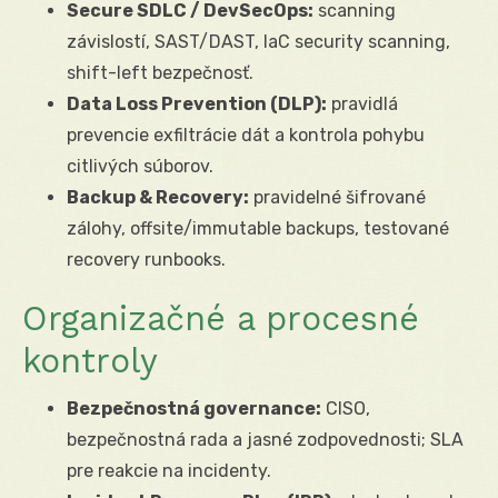
Secure SDLC / DevSecOps:
scanning
závislostí, SAST/DAST, IaC security scanning,
shift-left bezpečnosť.
Data Loss Prevention (DLP):
pravidlá
prevencie exfiltrácie dát a kontrola pohybu
citlivých súborov.
Backup & Recovery:
pravidelné šifrované
zálohy, offsite/immutable backups, testované
recovery runbooks.
Organizačné a procesné
kontroly
Bezpečnostná governance:
CISO,
bezpečnostná rada a jasné zodpovednosti; SLA
pre reakcie na incidenty.