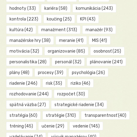
hodnoty
(33)
kariéra
(58)
komunikácia
(243)
kontrola
(223)
koučing
(25)
KPI
(43)
kultúra
(42)
manažment
(313)
manažér
(93)
manažérske hry
(38)
meranie
(41)
MIS
(41)
motivácia
(32)
organizovanie
(85)
osobnosť
(25)
personalistika
(28)
personál
(32)
plánovanie
(241)
plány
(48)
procesy
(39)
psychológia
(26)
riadenie
(246)
risk
(35)
riziko
(46)
rozhodovanie
(244)
rozpočet
(30)
spätná väzba
(27)
strategické riadenie
(34)
stratégia
(60)
stratégie
(310)
transparentnosť
(40)
tréning
(45)
učenie
(29)
vedenie
(145)
vzdelávanie
(74)
výcvik manažérov
(40)