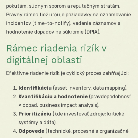
pokutám, súdnym sporom a reputačným stratám.
Právny rámec tiež určuje požiadavky na oznamovanie
incidentov (time-to-notify), vedenie záznamov a
hodnotenie dopadov na súkromie (DPIA).
Rámec riadenia rizík v
digitálnej oblasti
Efektívne riadenie rizík je cyklický proces zahŕňajúci:
Identifikáciu
(asset inventory, data mapping).
Kvantifikáciu a hodnotenie
(pravdepodobnosť
× dopad, business impact analysis).
Prioritizáciu
(kde investovať zdroje: kritické
systémy a dáta).
Odpovede
(technické, procesné a organizačné