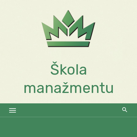
Skip
to
content
Škola
manažmentu