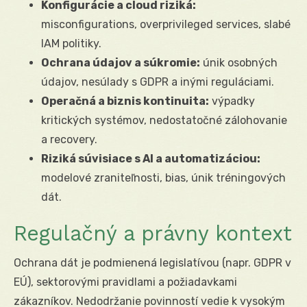
Konfigurácie a cloud riziká:
misconfigurations, overprivileged services, slabé
IAM politiky.
Ochrana údajov a súkromie:
únik osobných
údajov, nesúlady s GDPR a inými reguláciami.
Operačná a biznis kontinuita:
výpadky
kritických systémov, nedostatočné zálohovanie
a recovery.
Riziká súvisiace s AI a automatizáciou:
modelové zraniteľnosti, bias, únik tréningových
dát.
Regulačný a právny kontext
Ochrana dát je podmienená legislatívou (napr. GDPR v
EÚ), sektorovými pravidlami a požiadavkami
zákazníkov. Nedodržanie povinností vedie k vysokým