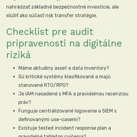
nahrádzať základné bezpečnostné investície, ale
slúžiť ako súčasť risk transfer stratégie.
Checklist pre audit
pripravenosti na digitálne
riziká
Máme aktuálny asset a data inventory?
Sú kritické systémy klasifikované a majú
stanovené RTO/RPO?
Je IAM nasadené s MFA a pravidelnou recenziou
práv?
Funguje centralizované logovanie a SIEM s
definovanými use-casemi?
Existuje tested incident response plan a
pravidelné tabletop cvičenia?