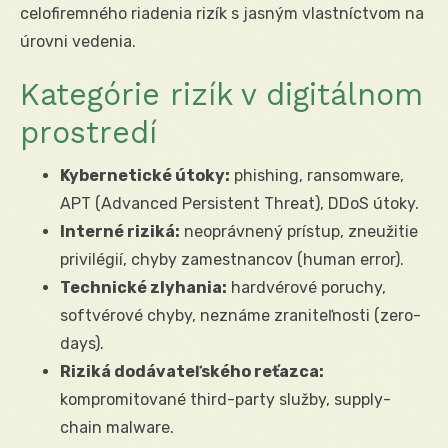
celofiremného riadenia rizík s jasným vlastníctvom na
úrovni vedenia.
Kategórie rizík v digitálnom
prostredí
Kybernetické útoky:
phishing, ransomware,
APT (Advanced Persistent Threat), DDoS útoky.
Interné riziká:
neoprávnený prístup, zneužitie
privilégií, chyby zamestnancov (human error).
Technické zlyhania:
hardvérové poruchy,
softvérové chyby, neznáme zraniteľnosti (zero-
days).
Riziká dodávateľského reťazca:
kompromitované third-party služby, supply-
chain malware.