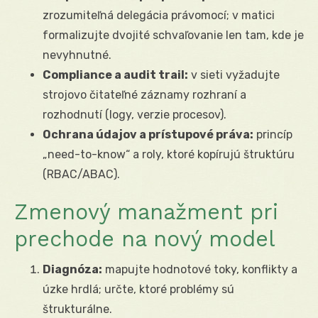
zrozumiteľná delegácia právomocí; v matici
formalizujte dvojité schvaľovanie len tam, kde je
nevyhnutné.
Compliance a audit trail:
v sieti vyžadujte
strojovo čitateľné záznamy rozhraní a
rozhodnutí (logy, verzie procesov).
Ochrana údajov a prístupové práva:
princíp
„need-to-know“ a roly, ktoré kopírujú štruktúru
(RBAC/ABAC).
Zmenový manažment pri
prechode na nový model
Diagnóza:
mapujte hodnotové toky, konflikty a
úzke hrdlá; určte, ktoré problémy sú
štrukturálne.