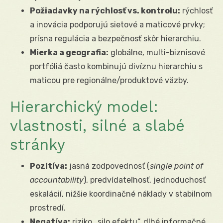
Požiadavky na rýchlosť vs. kontrolu:
rýchlosť
a inovácia podporujú sietové a maticové prvky;
prísna regulácia a bezpečnosť skôr hierarchiu.
Mierka a geografia:
globálne, multi-biznisové
portfóliá často kombinujú divíznu hierarchiu s
maticou pre regionálne/produktové väzby.
Hierarchický model:
vlastnosti, silné a slabé
stránky
Pozitíva:
jasná zodpovednosť (
single point of
accountability
), predvídateľnosť, jednoduchosť
eskalácií, nižšie koordinačné náklady v stabilnom
prostredí.
Negatíva:
riziko „silo efektu“, dlhé informačné