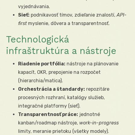
vyjednávania.
Sieť:
podnikavosť tímov, zdieľanie znalostí,
API-
first
myslenie, dôvera a transparentnosť.
Technologická
infraštruktúra a nástroje
Riadenie portfólia:
nástroje na plánovanie
kapacít, OKR, prepojenie na rozpočet
(hierarchia/matica).
Orchestrácia a štandardy:
repozitáre
procesných rozhraní, katalógy služieb,
integračné platformy (sieť).
Transparentnosť práce:
jednotné
kanban/roadmap nástroje,
work-in-progress
limity, meranie prietoku (všetky modely).