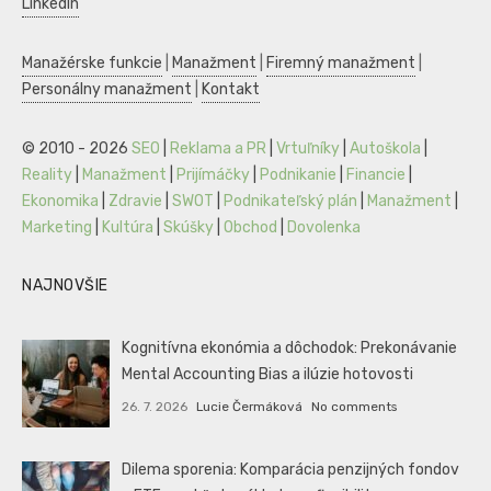
LinkedIn
Manažérske funkcie
|
Manažment
|
Firemný manažment
|
Personálny manažment
|
Kontakt
© 2010 - 2026
SEO
|
Reklama a PR
|
Vrtuľníky
|
Autoškola
|
Reality
|
Manažment
|
Prijímáčky
|
Podnikanie
|
Financie
|
Ekonomika
|
Zdravie
|
SWOT
|
Podnikateľský plán
|
Manažment
|
Marketing
|
Kultúra
|
Skúšky
|
Obchod
|
Dovolenka
NAJNOVŠIE
Kognitívna ekonómia a dôchodok: Prekonávanie
Mental Accounting Bias a ilúzie hotovosti
26. 7. 2026
Lucie Čermáková
No comments
Dilema sporenia: Komparácia penzijných fondov