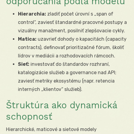
odporúčania podľa modelu
Hierarchia:
zladiť počet úrovní s „span of
control“, zaviesť štandardné pracovné postupy a
vizuálny manažment, posilniť zlepšovacie cykly.
Matica:
uzavrieť dohody o kapacitách (capacity
contracts), definovať prioritizačné fórum, školiť
lídrov v mediácii a rozhodovacích rámcoch.
Sieť:
investovať do štandardov rozhraní,
katalogizácie služieb a governance nad API;
zaviesť metriky ekosystému (napr. retencia
interných „klientov“ služieb).
Štruktúra ako dynamická
schopnosť
Hierarchické, maticové a sietové modely