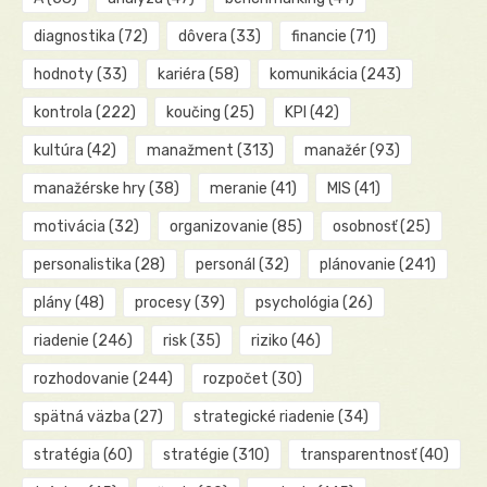
diagnostika
(72)
dôvera
(33)
financie
(71)
hodnoty
(33)
kariéra
(58)
komunikácia
(243)
kontrola
(222)
koučing
(25)
KPI
(42)
kultúra
(42)
manažment
(313)
manažér
(93)
manažérske hry
(38)
meranie
(41)
MIS
(41)
motivácia
(32)
organizovanie
(85)
osobnosť
(25)
personalistika
(28)
personál
(32)
plánovanie
(241)
plány
(48)
procesy
(39)
psychológia
(26)
riadenie
(246)
risk
(35)
riziko
(46)
rozhodovanie
(244)
rozpočet
(30)
spätná väzba
(27)
strategické riadenie
(34)
stratégia
(60)
stratégie
(310)
transparentnosť
(40)