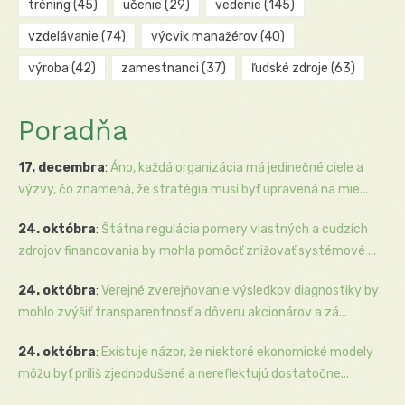
tréning
(45)
učenie
(29)
vedenie
(145)
vzdelávanie
(74)
výcvik manažérov
(40)
výroba
(42)
zamestnanci
(37)
ľudské zdroje
(63)
Poradňa
17. decembra
:
Áno, každá organizácia má jedinečné ciele a
výzvy, čo znamená, že stratégia musí byť upravená na mie...
24. októbra
:
Štátna regulácia pomery vlastných a cudzích
zdrojov financovania by mohla pomôcť znižovať systémové ...
24. októbra
:
Verejné zverejňovanie výsledkov diagnostiky by
mohlo zvýšiť transparentnosť a dôveru akcionárov a zá...
24. októbra
:
Existuje názor, že niektoré ekonomické modely
môžu byť príliš zjednodušené a nereflektujú dostatočne...