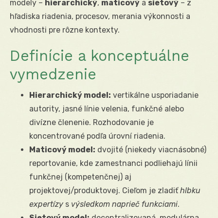
modely –
hierarchický
,
maticový
a
sietový
– z
hľadiska riadenia, procesov, merania výkonnosti a
vhodnosti pre rôzne kontexty.
Definície a konceptuálne
vymedzenie
Hierarchický model:
vertikálne usporiadanie
autority, jasné línie velenia, funkčné alebo
divízne členenie. Rozhodovanie je
koncentrované podľa úrovní riadenia.
Maticový model:
dvojité (niekedy viacnásobné)
reportovanie, kde zamestnanci podliehajú línii
funkčnej (kompetenčnej) aj
projektovej/produktovej. Cieľom je zladiť
hlbku
expertízy
s
výsledkom naprieč funkciami
.
Sietový model:
decentralizovaná, modulárna