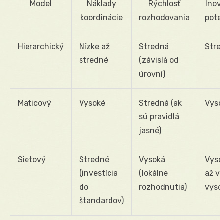
Model
Náklady
Rýchlosť
Ino
koordinácie
rozhodovania
pot
Hierarchický
Nízke až
Stredná
Str
stredné
(závislá od
úrovní)
Maticový
Vysoké
Stredná (ak
Vys
sú pravidlá
jasné)
Sietový
Stredné
Vysoká
Vys
(investícia
(lokálne
až v
do
rozhodnutia)
vys
štandardov)