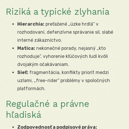
Riziká a typické zlyhania
Hierarchia:
preťažené „úzke hrdlá“ v
rozhodovaní, defenzívne správanie sil, slabé
interné zákazníctvo.
Matica:
nekonečné porady, nejasný „kto
rozhoduje“, vyhorenie kľúčových ľudí kvôli
dvojakým očakávaniam.
Sieť:
fragmentácia, konflikty priorít medzi
uzlami, „free-rider“ problémy v spoločných
platformách.
Regulačné a právne
hľadiská
Zodpovednosť a podpisové práva: