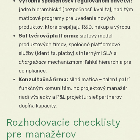
Výrobná spoločnosť v regulovanom odvetví:
jadro hierarchické (bezpečnosť, kvalita), nad tým
maticové programy pre uvedenie nových
produktov, ktoré prepájajú R&D, nákup a výrobu.
Softvérová platforma:
sietový model
produktových tímov; spoločné platformové
služby (identita, platby) s internými SLA a
chargeback
mechanizmom; ľahká hierarchia pre
compliance.
Konzultačná firma:
silná matica – talent patrí
funkčným komunitám, no projektový manažér
riadi výsledky a P&L projektu; sieť partnerov
dopĺňa kapacity.
Rozhodovacie checklisty
pre manažérov