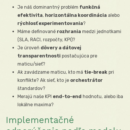
Je náš dominantný problém
funkčná
efektivita
,
horizontálna koordinácia
alebo
rýchlosť experimentovania
?
Máme definované
rozhrania
medzi jednotkami
(SLA, RACI, rozpočty, KPI)?
Je úroveň
dôvery a dátovej
transparentnosti
postačujúca pre
maticu/sieť?
Ak zavádzame maticu, kto má
tie-break
pri
konflikte? Ak sieť, kto je
orchestrátor
štandardov?
Merajú naše KPI
end-to-end
hodnotu, alebo iba
lokálne maxima?
Implementačné