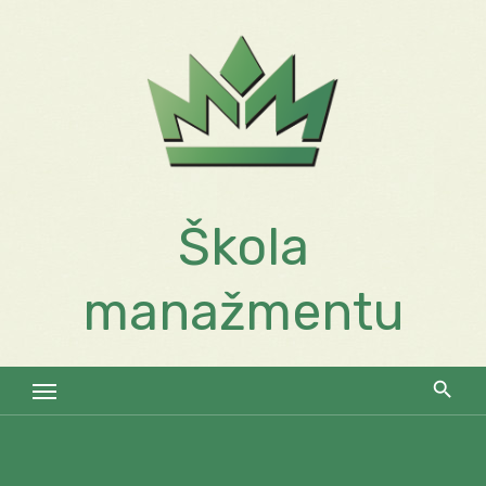
Skip
to
content
Škola
manažmentu