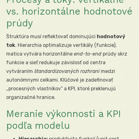
vs. horizontálne hodnotové
prúdy
Štruktúra musí reflektovať dominujúci
hodnotový
tok
. Hierarchia optimalizuje vertikály (funkcie),
matica vytvára horizontálne
end-to-end
prúdy skrz
funkcie a sieť redukuje závislosť od centra
vytváraním
štandardizovaných rozhraní
medzi
autonómnymi celkami. Kľúčové je zadefinovať
„procesných vlastníkov“ a KPI, ktoré preklenujú
organizačné hranice.
Meranie výkonnosti a KPI
podľa modelu
Hierarchia:
produktivita funkcií (unit cost,