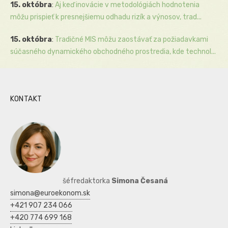
15. októbra
:
Aj keď inovácie v metodológiách hodnotenia
môžu prispieť k presnejšiemu odhadu rizík a výnosov, trad...
15. októbra
:
Tradičné MIS môžu zaostávať za požiadavkami
súčasného dynamického obchodného prostredia, kde technol...
KONTAKT
šéfredaktorka
Simona Česaná
simona@euroekonom.sk
+421 907 234 066
+420 774 699 168