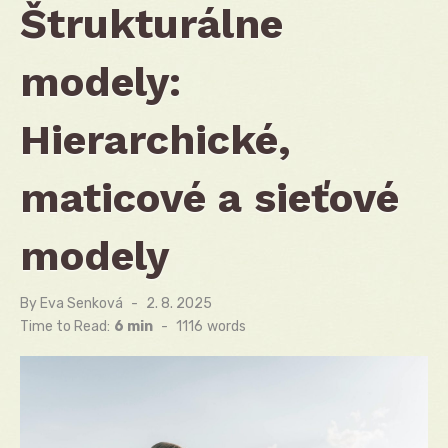
Štrukturálne
modely:
Hierarchické,
maticové a sieťové
modely
By
Eva Senková
Posted
2. 8. 2025
on
Time to Read:
6 min
-
1116
words