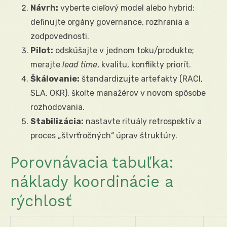
Návrh:
vyberte cieľový model alebo hybrid;
definujte orgány governance, rozhrania a
zodpovednosti.
Pilot:
odskúšajte v jednom toku/produkte;
merajte
lead time
, kvalitu, konflikty priorít.
Škálovanie:
štandardizujte artefakty (RACI,
SLA, OKR), školte manažérov v novom spôsobe
rozhodovania.
Stabilizácia:
nastavte rituály retrospektív a
proces „štvrťročných“ úprav štruktúry.
Porovnávacia tabuľka:
náklady koordinácie a
rýchlosť