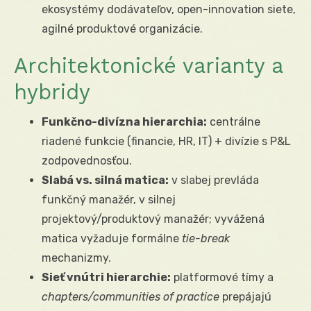
ekosystémy dodávateľov, open-innovation siete,
agilné produktové organizácie.
Architektonické varianty a
hybridy
Funkčno-divízna hierarchia:
centrálne
riadené funkcie (financie, HR, IT) + divízie s P&L
zodpovednosťou.
Slabá vs. silná matica:
v slabej prevláda
funkčný manažér, v silnej
projektový/produktový manažér; vyvážená
matica vyžaduje formálne
tie-break
mechanizmy.
Sieť vnútri hierarchie:
platformové tímy a
chapters/communities of practice
prepájajú