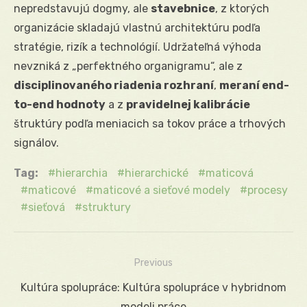
nepredstavujú dogmy, ale
stavebnice
, z ktorých
organizácie skladajú vlastnú architektúru podľa
stratégie, rizík a technológií. Udržateľná výhoda
nevzniká z „perfektného organigramu“, ale z
disciplinovaného riadenia rozhraní
,
meraní end-
to-end hodnoty
a z
pravidelnej kalibrácie
štruktúry podľa meniacich sa tokov práce a trhových
signálov.
Tag:
hierarchia
hierarchické
maticová
maticové
maticové a sieťové modely
procesy
sieťová
struktury
Previous
Navigácia
Previous
Kultúra spolupráce: Kultúra spolupráce v hybridnom
v
post:
modeli práce