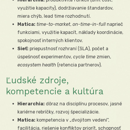
využitie kapacity), dodržiavanie štandardov,
miera chýb, lead time rozhodnutí.
Matica:
time-to-market
,
on-time-in-full
naprieč
funkciami, využitie kapacít, náklady koordinácie,
spokojnosť interných klientov.
Sieť:
priepustnosť rozhraní (SLA), počet a
úspešnosť experimentov,
cycle time
zmien,
ecosystem health
(retencia partnerov).
Ľudské zdroje,
kompetencie a kultúra
Hierarchia:
dôraz na disciplínu procesov, jasné
kariérne rebríčky, rozvoj špecializácie.
Matica:
kompetencia v „dvojitom vedení“,
facilitácia, riešenie konfliktov priorít, schopnosť