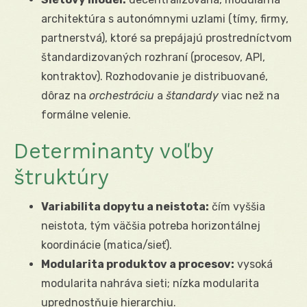
architektúra s autonómnymi uzlami (tímy, firmy,
partnerstvá), ktoré sa prepájajú prostredníctvom
štandardizovaných rozhraní (procesov, API,
kontraktov). Rozhodovanie je distribuované,
dôraz na
orchestráciu
a
štandardy
viac než na
formálne velenie.
Determinanty voľby
štruktúry
Variabilita dopytu a neistota:
čím vyššia
neistota, tým väčšia potreba horizontálnej
koordinácie (matica/sieť).
Modularita produktov a procesov:
vysoká
modularita nahráva sieti; nízka modularita
uprednostňuje hierarchiu.