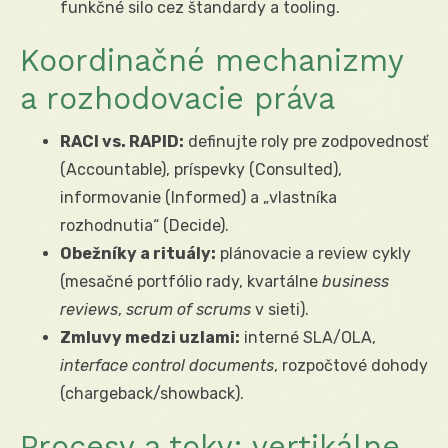
funkčné silo cez štandardy a tooling.
Koordinačné mechanizmy
a rozhodovacie práva
RACI vs. RAPID:
definujte roly pre zodpovednosť
(Accountable), príspevky (Consulted),
informovanie (Informed) a „vlastníka
rozhodnutia“ (Decide).
Obežníky a rituály:
plánovacie a review cykly
(mesačné portfólio rady, kvartálne
business
reviews
,
scrum of scrums
v sieti).
Zmluvy medzi uzlami:
interné SLA/OLA,
interface control documents
, rozpočtové dohody
(chargeback/showback).
Procesy a toky: vertikálne