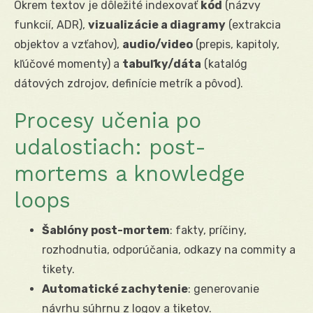
Okrem textov je dôležité indexovať
kód
(názvy
funkcií, ADR),
vizualizácie a diagramy
(extrakcia
objektov a vzťahov),
audio/video
(prepis, kapitoly,
kľúčové momenty) a
tabuľky/dáta
(katalóg
dátových zdrojov, definície metrík a pôvod).
Procesy učenia po
udalostiach: post-
mortems a knowledge
loops
Šablóny post-mortem
: fakty, príčiny,
rozhodnutia, odporúčania, odkazy na commity a
tikety.
Automatické zachytenie
: generovanie
návrhu súhrnu z logov a tiketov.