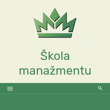
Skip
to
content
Škola
manažmentu