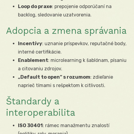
Loop do praxe
: prepojenie odporúčaní na
backlog, sledovanie uzatvorenia.
Adopcia a zmena správania
Incentívy
: uznanie príspevkov, reputačné body,
interné certifikácie.
Enablement
: microlearning k šablónam, písaniu
a citovaniu zdrojov.
„Default to open“ s rozumom
: zdieľanie
naprieč tímami s rešpektom k citlivosti.
Štandardy a
interoperabilita
ISO 30401
: rámec manažmentu znalostí
(politiky, roly, merania).