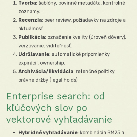
Tvorba
: šablóny, povinné metadáta, kontrolné
zoznamy.
Recenzia
: peer review, požiadavky na zdroje a
aktuálnosť.
Publikácia
: označenie kvality (úroveň dôvery),
verzovanie, viditeľnosť.
Udržiavanie
: automatické pripomienky
expirácií, ownership.
Archivácia/likvidácia
: retenčné politiky,
právne držby (legal holds).
Enterprise search: od
kľúčových slov po
vektorové vyhľadávanie
Hybridné vyhľadávanie
: kombinácia BM25 a