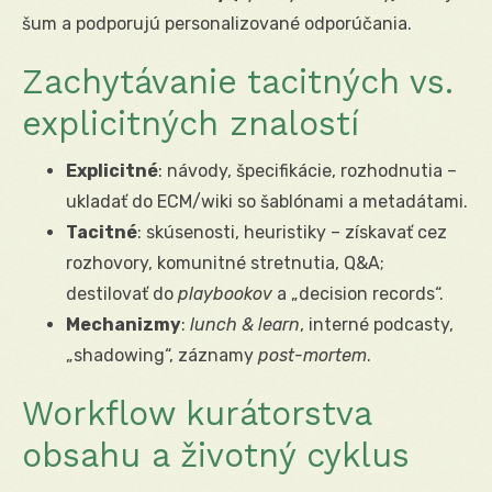
šum a podporujú personalizované odporúčania.
Zachytávanie tacitných vs.
explicitných znalostí
Explicitné
: návody, špecifikácie, rozhodnutia –
ukladať do ECM/wiki so šablónami a metadátami.
Tacitné
: skúsenosti, heuristiky – získavať cez
rozhovory, komunitné stretnutia, Q&A;
destilovať do
playbookov
a „decision records“.
Mechanizmy
:
lunch & learn
, interné podcasty,
„shadowing“, záznamy
post-mortem
.
Workflow kurátorstva
obsahu a životný cyklus