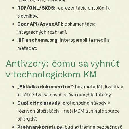
RDF/OWL/SKOS
: reprezentácia ontológií a
slovníkov.
OpenAPI/AsyncAPI
: dokumentácia
integračných rozhraní.
IIIF a schema.org
: interoperabilita médií a
metadát.
Antivzory: čomu sa vyhnúť
v technologickom KM
„Skládka dokumentov“
: bez metadát, kvality a
kurátorstva sa obsah stáva nevyhľadateľný.
Duplicitné pravdy
: protichodné návody v
rôznych úložiskách – rieši MDM a „single source
of truth“.
Prehnané prístupy
: buď extrémna bezpečnosť