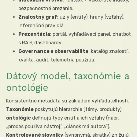
bezpečnostné orezanie.
Znalostný graf
: uzly (entity), hrany (vzťahy),
inferenčné pravidlá.
Prezentácia
: portál, vyhľadávací panel, chatbot
s RAG, dashboardy.
Governance a observabilita
: katalóg znalostí,
kvalita, audit, telemetria použitia.
Dátový model, taxonómie a
ontológie
Konsistentné metadáta sú základom vyhľadateľnosti.
Taxonómie
poskytujú hierarchie (témy, produkty),
ontológie
definujú typy entít a ich vzťahy (napr.
„proces používa nástroj“, „článok má autora“).
Kontrolované slovníky
(synonymá, skratky) znižujú