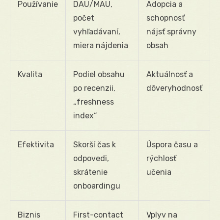
Používanie
DAU/MAU,
Adopcia a
počet
schopnosť
vyhľadávaní,
nájsť správny
miera nájdenia
obsah
Kvalita
Podiel obsahu
Aktuálnosť a
po recenzii,
dôveryhodnosť
„freshness
index“
Efektivita
Skorší čas k
Úspora času a
odpovedi,
rýchlosť
skrátenie
učenia
onboardingu
Biznis
First-contact
Vplyv na