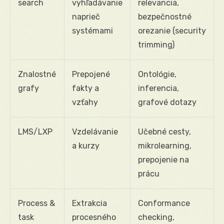
search
vyhľadávanie
relevancia,
naprieč
bezpečnostné
systémami
orezanie (security
trimming)
Znalostné
Prepojené
Ontológie,
grafy
fakty a
inferencia,
vzťahy
grafové dotazy
LMS/LXP
Vzdelávanie
Učebné cesty,
a kurzy
mikrolearning,
prepojenie na
prácu
Process &
Extrakcia
Conformance
task
procesného
checking,