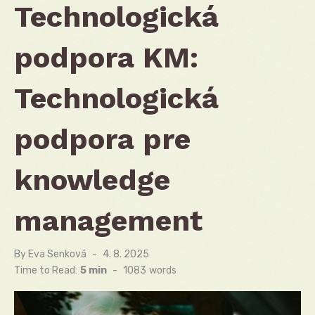
Technologická
podpora KM:
Technologická
podpora pre
knowledge
management
By
Eva Senková
Posted
4. 8. 2025
on
Time to Read:
5 min
-
1083
words