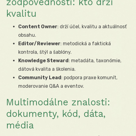
zodpovednosti: kto drží
kvalitu
Content Owner
: drží účel, kvalitu a aktuálnosť
obsahu.
Editor/Reviewer
: metodická a faktická
kontrola, štýl a šablóny.
Knowledge Steward
: metadáta, taxonómie,
dátová kvalita a školenia.
Community Lead
: podpora praxe komunít,
moderovanie Q&A a eventov.
Multimodálne znalosti:
dokumenty, kód, dáta,
média