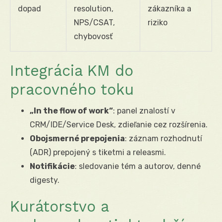
dopad
resolution,
zákazníka a
NPS/CSAT,
riziko
chybovosť
Integrácia KM do
pracovného toku
„In the flow of work“
: panel znalostí v
CRM/IDE/Service Desk, zdieľanie cez rozšírenia.
Obojsmerné prepojenia
: záznam rozhodnutí
(ADR) prepojený s tiketmi a releasmi.
Notifikácie
: sledovanie tém a autorov, denné
digesty.
Kurátorstvo a