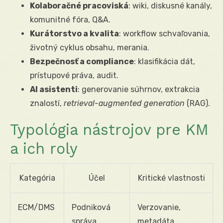
Kolaboračné pracoviská
: wiki, diskusné kanály,
komunitné fóra, Q&A.
Kurátorstvo a kvalita
: workflow schvaľovania,
životný cyklus obsahu, merania.
Bezpečnosť a compliance
: klasifikácia dát,
prístupové práva, audit.
AI asistenti
: generovanie súhrnov, extrakcia
znalostí,
retrieval-augmented generation
(RAG).
Typológia nástrojov pre KM
a ich roly
Kategória
Účel
Kritické vlastnosti
ECM/DMS
Podniková
Verzovanie,
správa
metadáta,