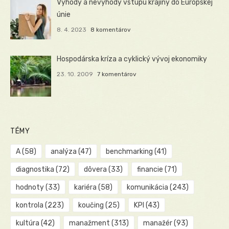
Výhody a nevýhody vstupu krajiny do Európskej
únie
8. 4. 2023
8 komentárov
Hospodárska kríza a cyklický vývoj ekonomiky
23. 10. 2009
7 komentárov
TÉMY
A
(58)
analýza
(47)
benchmarking
(41)
diagnostika
(72)
dôvera
(33)
financie
(71)
hodnoty
(33)
kariéra
(58)
komunikácia
(243)
kontrola
(223)
koučing
(25)
KPI
(43)
kultúra
(42)
manažment
(313)
manažér
(93)