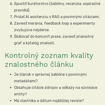
Spustiť kurátorstvo (šablóny, recenzia, expiračné
pravidlá).
Pridať AI asistenciu s RAG a povinnými citáciami.
Zaviesť merania, feedback loop a experimenty
zvyšujúce nájdenie.
Škálovať do komunít praxe, zaviesť znalostný
graf a katalóg znalostí.
Kontrolný zoznam kvality
znalostného článku
Je článok v správnej šablóne s povinnými
metadátami?
Obsahuje citácie zdrojov a odkazy na súvisiace
entity?
Má vlastníka a dátum najbližšej revízie?