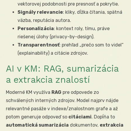
vektorovej podobnosti pre presnosť a pokrytie.
Signály relevancie
: kliky, dĺžka čítania, spätná
väzba, reputácia autora.
Personalizácia
: kontext roly, tímu, práve
riešenej úlohy (privacy-by-design).
Transparentnosť
: prehľad „prečo som to videl“
(explainability) a citácie zdrojov.
AI v KM: RAG, sumarizácia
a extrakcia znalostí
Moderné KM využíva
RAG
pre odpovede zo
schválených interných zdrojov. Model najprv nájde
relevantné pasáže v indexe/znalostnom grafe a až
potom generuje odpoveď so
citáciami
. Dopĺňa to
automatická sumarizácia
dokumentov,
extrakcia