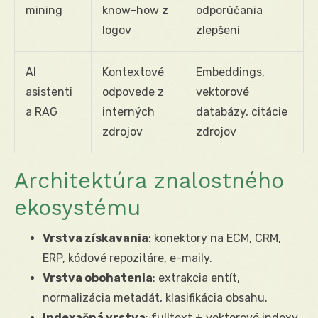
mining
know-how z
odporúčania
logov
zlepšení
AI
Kontextové
Embeddings,
asistenti
odpovede z
vektorové
a RAG
interných
databázy, citácie
zdrojov
zdrojov
Architektúra znalostného
ekosystému
Vrstva získavania
: konektory na ECM, CRM,
ERP, kódové repozitáre, e-maily.
Vrstva obohatenia
: extrakcia entít,
normalizácia metadát, klasifikácia obsahu.
Indexačná vrstva
: fulltext + vektorové indexy,