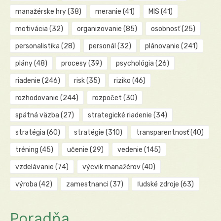
manažérske hry
(38)
meranie
(41)
MIS
(41)
motivácia
(32)
organizovanie
(85)
osobnosť
(25)
personalistika
(28)
personál
(32)
plánovanie
(241)
plány
(48)
procesy
(39)
psychológia
(26)
riadenie
(246)
risk
(35)
riziko
(46)
rozhodovanie
(244)
rozpočet
(30)
spätná väzba
(27)
strategické riadenie
(34)
stratégia
(60)
stratégie
(310)
transparentnosť
(40)
tréning
(45)
učenie
(29)
vedenie
(145)
vzdelávanie
(74)
výcvik manažérov
(40)
výroba
(42)
zamestnanci
(37)
ľudské zdroje
(63)
Poradňa