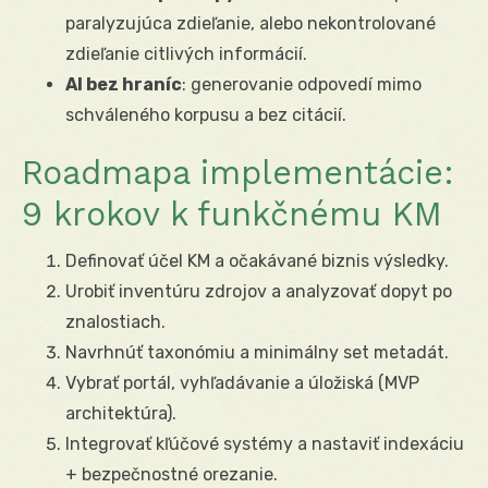
paralyzujúca zdieľanie, alebo nekontrolované
zdieľanie citlivých informácií.
AI bez hraníc
: generovanie odpovedí mimo
schváleného korpusu a bez citácií.
Roadmapa implementácie:
9 krokov k funkčnému KM
Definovať účel KM a očakávané biznis výsledky.
Urobiť inventúru zdrojov a analyzovať dopyt po
znalostiach.
Navrhnúť taxonómiu a minimálny set metadát.
Vybrať portál, vyhľadávanie a úložiská (MVP
architektúra).
Integrovať kľúčové systémy a nastaviť indexáciu
+ bezpečnostné orezanie.