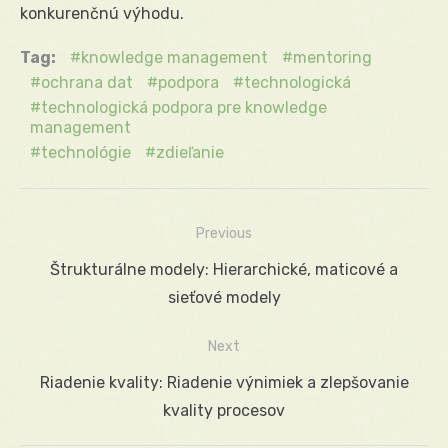
konkurenčnú výhodu.
Tag:
knowledge management
mentoring
ochrana dat
podpora
technologická
technologická podpora pre knowledge
management
technológie
zdieľanie
Previous
Navigácia
Previous
Štrukturálne modely: Hierarchické, maticové a
v
post:
sieťové modely
článku
Next
Next
Riadenie kvality: Riadenie výnimiek a zlepšovanie
post:
kvality procesov