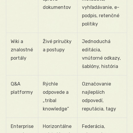
dokumentov
vyhľadávanie, e-
podpis, retenčné
politiky
Wiki a
Živé príručky
Jednoduchá
znalostné
a postupy
editácia,
portály
vnútorné odkazy,
šablóny, história
Q&A
Rýchle
Označovanie
platformy
odpovede a
najlepších
„tribal
odpovedí,
knowledge“
reputácia, tagy
Enterprise
Horizontálne
Federácia,