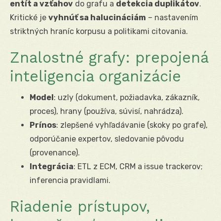
entít a vzťahov
do grafu a
detekcia duplikátov
.
Kritické je
vyhnúť sa halucináciám
– nastavením
striktných hraníc korpusu a politikami citovania.
Znalostné grafy: prepojená
inteligencia organizácie
Model
: uzly (dokument, požiadavka, zákazník,
proces), hrany (používa, súvisí, nahrádza).
Prínos
: zlepšené vyhľadávanie (skoky po grafe),
odporúčanie expertov, sledovanie pôvodu
(provenance).
Integrácia
: ETL z ECM, CRM a issue trackerov;
inferencia pravidlami.
Riadenie prístupov,