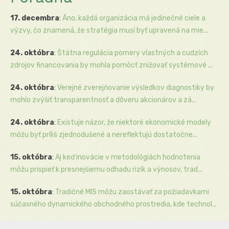
17. decembra
:
Áno, každá organizácia má jedinečné ciele a
výzvy, čo znamená, že stratégia musí byť upravená na mie...
24. októbra
:
Štátna regulácia pomery vlastných a cudzích
zdrojov financovania by mohla pomôcť znižovať systémové ...
24. októbra
:
Verejné zverejňovanie výsledkov diagnostiky by
mohlo zvýšiť transparentnosť a dôveru akcionárov a zá...
24. októbra
:
Existuje názor, že niektoré ekonomické modely
môžu byť príliš zjednodušené a nereflektujú dostatočne...
15. októbra
:
Aj keď inovácie v metodológiách hodnotenia
môžu prispieť k presnejšiemu odhadu rizík a výnosov, trad...
15. októbra
:
Tradičné MIS môžu zaostávať za požiadavkami
súčasného dynamického obchodného prostredia, kde technol...