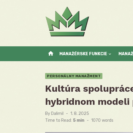
Skip
to
content
home
MANAŽÉRSKE FUNKCIE
MANA
PERSONÁLNY MANAŽMENT
Kultúra spolupráce
hybridnom modeli 
By
Dalimil
Posted
1. 8. 2025
on
Time to Read:
5 min
-
1070
words