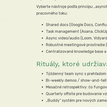
Vyberte nástroje podľa princípu „asynch
pracovného toku:
Shared docs (Google Docs, Conflu
Task management (Asana, ClickUp, 
Async video/audio (Loom, Vidyard
Robustné meetingové prostredie (Z
Centralizované knowledge base a 
Rituály, ktoré udržia
Týždenný team sync s prehľadom p
Bi-weekly demos / show-and-tell 
Mesačné retrospektívy: čo fungov
Quarterly offsite pre budovanie v
„Buddy“ systém pre nových zamest