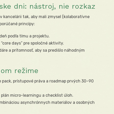
ske dni: nástroj, nie rozkaz
 kancelárii tak, aby mali zmysel (kolaboratívne
porúčané princípy:
ždeň podľa tímu a projektu.
“core days” pre spoločné aktivity.
dáre a prítomnosť, aby sa predišlo náhodným
nom režime
 pack, prístupové práva a roadmap prvých 30–90
 plán micro-learningu a checklist úloh.
ombináciou asynchrónnych materiálov a osobných