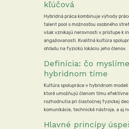
kľúčová
Hybridná práca kombinuje výhody práce na
talent pool s možnosťou osobného stre
však vznikajú nerovnosti v prístupe k 
angažovanosti. Kvalitná kultúra spolup
ohľadu na fyzickú lokáciu jeho členov.
Definícia: čo myslím
hybridnom tíme
Kultúra spolupráce v hybridnom modeli s
ktoré umožňujú členom tímu efektívne 
rozhodnutia pri čiastočnej fyzickej dec
komunikácie, technické nástroje, a aj n
Hlavné princípy úspe