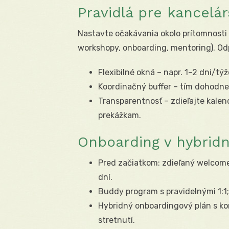
Pravidlá pre kancelár
Nastavte očakávania okolo prítomnosti v
workshopy, onboarding, mentoring). Od
Flexibilné okná – napr. 1–2 dni/tý
Koordinačný buffer – tím dohodne 
Transparentnosť – zdieľajte kalen
prekážkam.
Onboarding v hybrid
Pred začiatkom: zdieľaný welcome
dní.
Buddy program s pravidelnými 1:1;
Hybridný onboardingový plán s k
stretnutí.