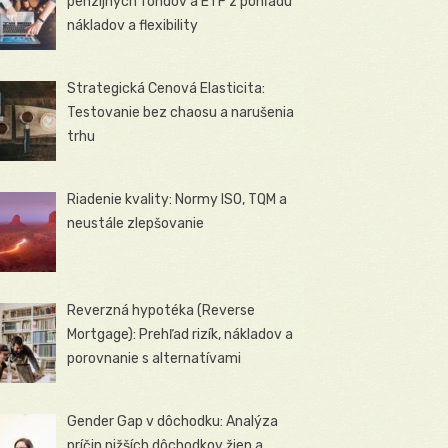
penzijných fondov a ETF z pohľadu
nákladov a flexibility
Strategická Cenová Elasticita:
Testovanie bez chaosu a narušenia
trhu
Riadenie kvality: Normy ISO, TQM a
neustále zlepšovanie
Reverzná hypotéka (Reverse
Mortgage): Prehľad rizík, nákladov a
porovnanie s alternatívami
Gender Gap v dôchodku: Analýza
príčin nižších dôchodkov žien a