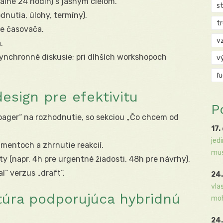
lne 24 hodín) s jasným cieľom.
s
nutia, úlohy, termíny).
t
te časovača.
v
.
synchronné diskusie; pri dlhších workshopoch
v
ľ
esign pre efektivitu
P
ager“ na rozhodnutie, so sekciou „Čo chcem od
17.
jed
entoch a zhrnutie reakcií.
mus
ty (napr. 4h pre urgentné žiadosti, 48h pre návrhy).
l“ verzus „draft“.
24.
vla
ktúra podporujúca hybridnú
moh
24.