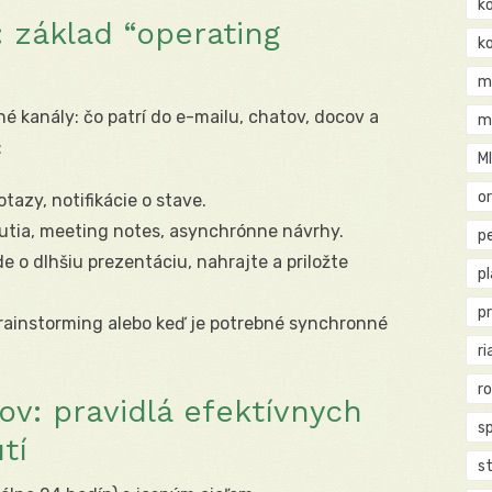
k
: základ “operating
k
m
é kanály: čo patrí do e-mailu, chatov, docov a
m
:
M
o
tazy, notifikácie o stave.
utia, meeting notes, asynchrónne návrhy.
pe
de o dlhšiu prezentáciu, nahrajte a priložte
p
p
brainstorming alebo keď je potrebné synchronné
ri
r
v: pravidlá efektívnych
s
tí
st