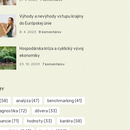
Výhody a nevýhody vstupu krajiny
do Európskej únie
8. 4. 2023
8 komentárov
Hospodárska kríza a cyklický vývoj
ekonomiky
23. 10. 2009
7 komentárov
MY
(58)
analýza
(47)
benchmarking
(41)
iagnostika
(72)
dôvera
(33)
nancie
(71)
hodnoty
(33)
kariéra
(58)