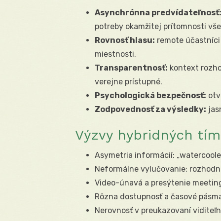
Asynchrónna predvídateľnosť
potreby okamžitej prítomnosti vš
Rovnosť hlasu:
remote účastníci
miestnosti.
Transparentnosť:
kontext rozho
verejne prístupné.
Psychologická bezpečnosť:
otv
Zodpovednosť za výsledky:
jasn
Výzvy hybridných tímo
Asymetria informácií: „watercool
Neformálne vylučovanie: rozhodnu
Video-únavá a presýtenie meetin
Rôzna dostupnosť a časové pásma
Nerovnosť v preukazovaní viditeľn