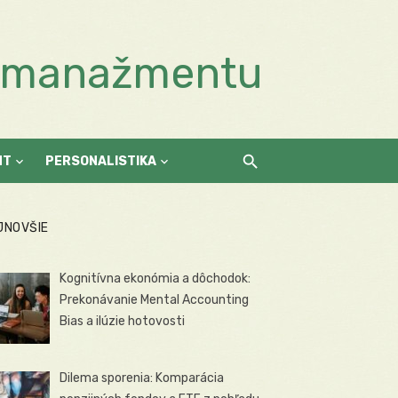
a manažmentu
NT
PERSONALISTIKA
JNOVŠIE
Kognitívna ekonómia a dôchodok:
Prekonávanie Mental Accounting
Bias a ilúzie hotovosti
Dilema sporenia: Komparácia