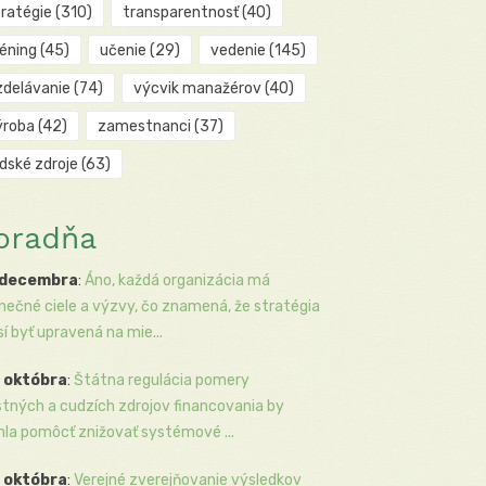
tratégie
(310)
transparentnosť
(40)
réning
(45)
učenie
(29)
vedenie
(145)
zdelávanie
(74)
výcvik manažérov
(40)
ýroba
(42)
zamestnanci
(37)
udské zdroje
(63)
oradňa
 decembra
:
Áno, každá organizácia má
inečné ciele a výzvy, čo znamená, že stratégia
í byť upravená na mie...
 októbra
:
Štátna regulácia pomery
stných a cudzích zdrojov financovania by
la pomôcť znižovať systémové ...
 októbra
:
Verejné zverejňovanie výsledkov