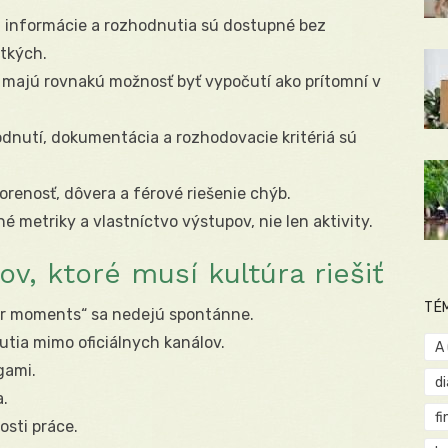
:
informácie a rozhodnutia sú dostupné bez
etkých.
 majú rovnakú možnosť byť vypočutí ako prítomní v
dnutí, dokumentácia a rozhodovacie kritériá sú
orenosť, dôvera a férové riešenie chýb.
é metriky a vlastníctvo výstupov, nie len aktivity.
v, ktoré musí kultúra riešiť
TÉ
er moments“ sa nedejú spontánne.
tia mimo oficiálnych kanálov.
A
gami.
d
.
fi
osti práce.