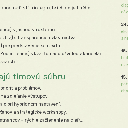
dia
ronous-first“ a integrujte ich do jediného
dôv
24.
ence) s jasnou štruktúrou.
eko
Jira) s transparenciou vlastníctva.
a n
) pre predstavenie kontextu.
15.
oom, Teams) s kvalitou audio/video v kancelárii.
hod
search.
rizí
vajú tímovú súhru
15.
pož
riorít a problémov.
obc
na zdieľanie výstupov.
alo pri hybridnom nastavení.
zťahov a strategické workshopy.
nancov – rýchle začlenenie na diaľku.