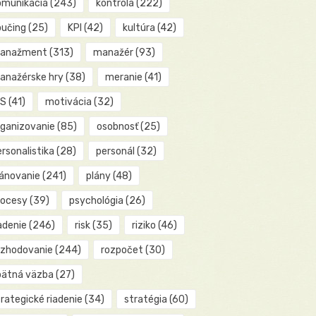
omunikácia
(243)
kontrola
(222)
oučing
(25)
KPI
(42)
kultúra
(42)
anažment
(313)
manažér
(93)
anažérske hry
(38)
meranie
(41)
IS
(41)
motivácia
(32)
rganizovanie
(85)
osobnosť
(25)
rsonalistika
(28)
personál
(32)
lánovanie
(241)
plány
(48)
rocesy
(39)
psychológia
(26)
adenie
(246)
risk
(35)
riziko
(46)
ozhodovanie
(244)
rozpočet
(30)
pätná väzba
(27)
rategické riadenie
(34)
stratégia
(60)