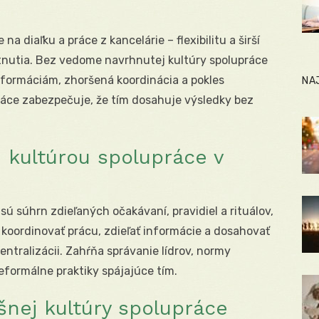
 diaľku a práce z kancelárie – flexibilitu a širší
tnutia. Bez vedome navrhnutej kultúry spolupráce
informáciám, zhoršená koordinácia a pokles
NA
ráce zabezpečuje, že tím dosahuje výsledky bez
e kultúrou spolupráce v
ú súhrn zdieľaných očakávaní, pravidiel a rituálov,
koordinovať prácu, zdieľať informácie a dosahovať
entralizácii. Zahŕňa správanie lídrov, normy
eformálne praktiky spájajúce tím.
šnej kultúry spolupráce