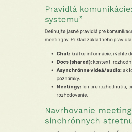
Pravidlá komunikácie
systemu”
Definujte jasné pravidlá pre komunikačn
meetingov. Príklad základného pravidla
Chat:
krátke informácie, rýchle do
Docs (shared):
kontext, rozhodn
Asynchrónne videá/audio:
ak i
poznámky.
Meetingy:
len pre rozhodnutia, 
rozhodovanie.
Navrhovanie meetingo
sínchrónnych stretnu