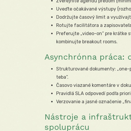
Zverejnite agendu predom (minimá
Uveďte očakávané výstupy (rozhod
Dodržujte časový limit a využívaj
Rotujte facilitátora a zapisovateľa
Preferujte „video-on“ pre krátke 
kombinujte breakout rooms.
Asynchrónna práca: d
Strukturované dokumenty: „one-p
teba“.
Časovo viazané komentáre v dokum
Pravidlá SLA odpovedí podľa priori
Verzovanie a jasné označenie „fina
Nástroje a infraštru
spoluprácu