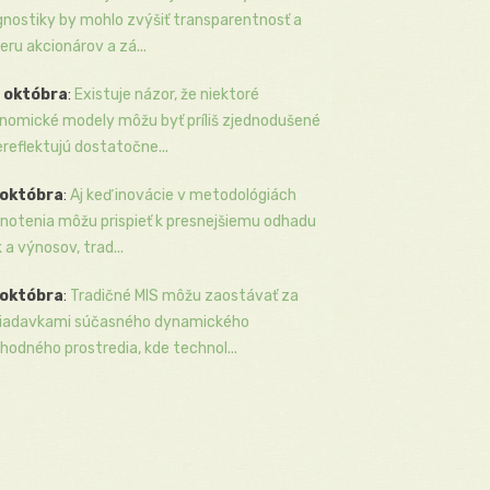
gnostiky by mohlo zvýšiť transparentnosť a
eru akcionárov a zá...
 októbra
:
Existuje názor, že niektoré
nomické modely môžu byť príliš zjednodušené
ereflektujú dostatočne...
 októbra
:
Aj keď inovácie v metodológiách
notenia môžu prispieť k presnejšiemu odhadu
k a výnosov, trad...
 októbra
:
Tradičné MIS môžu zaostávať za
iadavkami súčasného dynamického
hodného prostredia, kde technol...