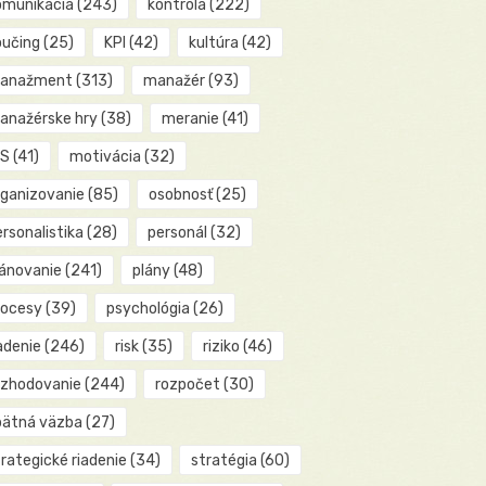
omunikácia
(243)
kontrola
(222)
oučing
(25)
KPI
(42)
kultúra
(42)
anažment
(313)
manažér
(93)
anažérske hry
(38)
meranie
(41)
IS
(41)
motivácia
(32)
rganizovanie
(85)
osobnosť
(25)
rsonalistika
(28)
personál
(32)
lánovanie
(241)
plány
(48)
rocesy
(39)
psychológia
(26)
adenie
(246)
risk
(35)
riziko
(46)
ozhodovanie
(244)
rozpočet
(30)
pätná väzba
(27)
rategické riadenie
(34)
stratégia
(60)