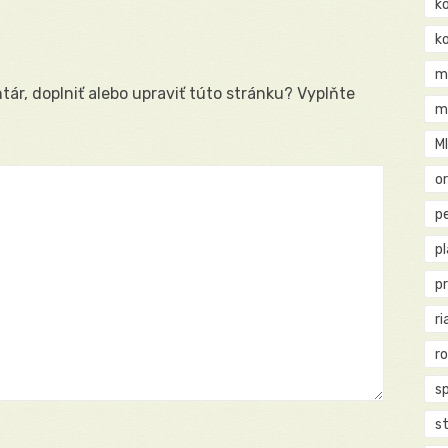
k
k
m
ár, doplniť alebo upraviť túto stránku? Vyplňte
m
M
o
pe
p
p
ri
r
s
st