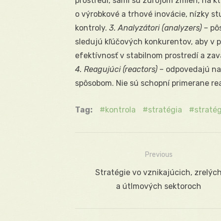
prostredí, sami sú zdrojom zmien, na k
o výrobkové a trhové inovácie, nízky s
kontroly.
3. Analyzátori (analyzers)
– pô
sledujú kľúčových konkurentov, aby v 
efektívnosť v stabilnom prostredí a zav
4. Reagujúci (reactors)
– odpovedajú na
spôsobom. Nie sú schopní primerane rea
Tag:
kontrola
stratégia
stratég
Previous
Navigácia
Previous
Stratégie vo vznikajúcich, zrelýc
v
post:
a útlmových sektoroch
článku