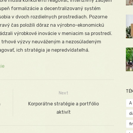
toré musia konkurenti reagovať, intenzívny záujem
tupeň formalizácie a decentralizovaný systém
sobia v dvoch rozdielnych prostrediach. Pozorne
pravý čas položili dôraz na výrobno-ekonomickú
ádzali výrobkové inovácie v meniacim sa prostredí.
 trhové výzvy neuváženým a nezosúladeným
govať, ich stratégia je nepredvídateľná.
ie
TÉ
Next
A
h
Next
Korporátne stratégie a portfólio
post:
aktivít
d
fi