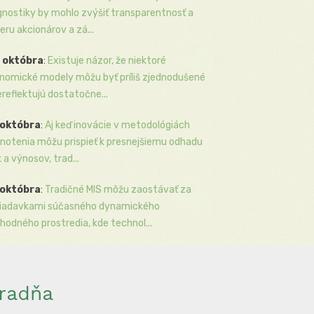
gnostiky by mohlo zvýšiť transparentnosť a
eru akcionárov a zá...
 októbra
:
Existuje názor, že niektoré
nomické modely môžu byť príliš zjednodušené
ereflektujú dostatočne...
 októbra
:
Aj keď inovácie v metodológiách
notenia môžu prispieť k presnejšiemu odhadu
k a výnosov, trad...
 októbra
:
Tradičné MIS môžu zaostávať za
iadavkami súčasného dynamického
hodného prostredia, kde technol...
radňa