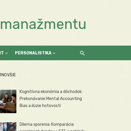
a manažmentu
NT
PERSONALISTIKA
JNOVŠIE
Kognitívna ekonómia a dôchodok:
Prekonávanie Mental Accounting
Bias a ilúzie hotovosti
Dilema sporenia: Komparácia