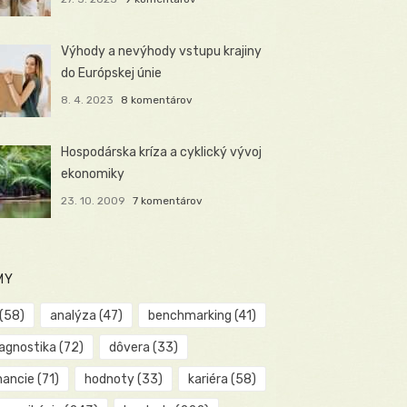
Výhody a nevýhody vstupu krajiny
do Európskej únie
8. 4. 2023
8 komentárov
Hospodárska kríza a cyklický vývoj
ekonomiky
23. 10. 2009
7 komentárov
MY
(58)
analýza
(47)
benchmarking
(41)
iagnostika
(72)
dôvera
(33)
nancie
(71)
hodnoty
(33)
kariéra
(58)