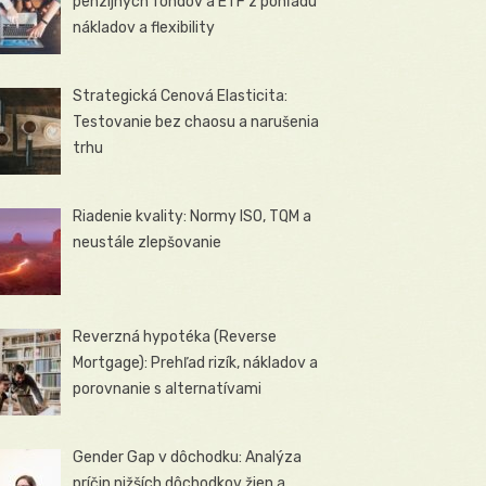
penzijných fondov a ETF z pohľadu
nákladov a flexibility
Strategická Cenová Elasticita:
Testovanie bez chaosu a narušenia
trhu
Riadenie kvality: Normy ISO, TQM a
neustále zlepšovanie
Reverzná hypotéka (Reverse
Mortgage): Prehľad rizík, nákladov a
porovnanie s alternatívami
Gender Gap v dôchodku: Analýza
príčin nižších dôchodkov žien a