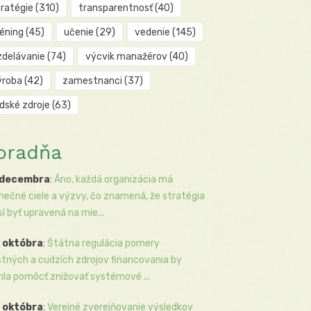
tratégie
(310)
transparentnosť
(40)
réning
(45)
učenie
(29)
vedenie
(145)
zdelávanie
(74)
výcvik manažérov
(40)
ýroba
(42)
zamestnanci
(37)
udské zdroje
(63)
oradňa
 decembra
:
Áno, každá organizácia má
inečné ciele a výzvy, čo znamená, že stratégia
í byť upravená na mie...
 októbra
:
Štátna regulácia pomery
stných a cudzích zdrojov financovania by
la pomôcť znižovať systémové ...
 októbra
:
Verejné zverejňovanie výsledkov