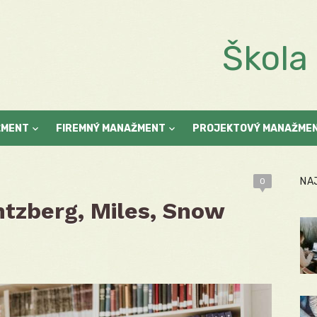
Škol
ŽMENT
FIREMNÝ MANAŽMENT
PROJEKTOVÝ MANAŽME
NA
0
intzberg, Miles, Snow