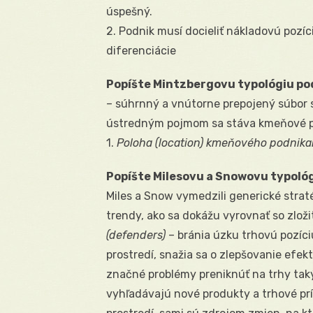
úspešný.
2. Podnik musí docieliť nákladovú pozíc
diferenciácie
Popíšte Mintzbergovu typológiu po
– súhrnný a vnútorne prepojený súbor s
ústredným pojmom sa stáva kmeňové po
1.
Poloha (location) kmeňového podnika
Popíšte Milesovu a Snowovu typoló
Miles a Snow vymedzili generické strat
trendy, ako sa dokážu vyrovnať so zloži
(defenders)
– bránia úzku trhovú pozíci
prostredí, snažia sa o zlepšovanie efe
značné problémy preniknúť na trhy tak
vyhľadávajú nové produkty a trhové prí