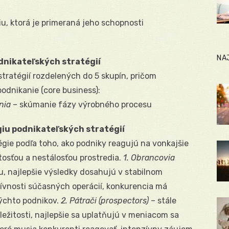
iu, ktorá je primeraná jeho schopnosti
NA
dnikateľských stratégií
tratégií rozdelených do 5 skupín, pričom
dnikanie (core business):
nia
– skúmanie fázy výrobného procesu
giu podnikateľských stratégií
égie podľa toho, ako podniky reagujú na vonkajšie
tosťou a nestálosťou prostredia.
1. Obrancovia
u, najlepšie výsledky dosahujú v stabilnom
ktívnosti súčasných operácií, konkurencia má
ýchto podnikov.
2. Pátrači (prospectors)
– stále
ležitosti, najlepšie sa uplatňujú v meniacom sa