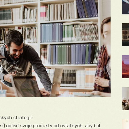
kých stratégií:
í) odlíšiť svoje produkty od ostatných, aby bol