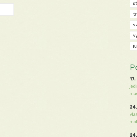
s
t
v
v
ľ
P
17.
jed
mus
24.
vla
moh
24.