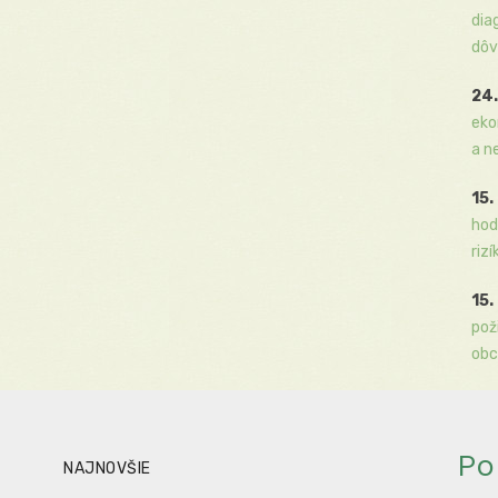
dia
dôv
24.
eko
a n
15.
hod
rizí
15.
pož
obc
Po
NAJNOVŠIE