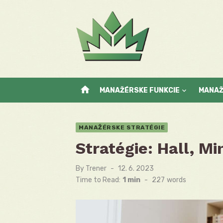
Skip
to
content
home
MANAŽÉRSKE FUNKCIE
MANA
MANAŽÉRSKE STRATÉGIE
Stratégie: Hall, M
By
Trener
Posted
12. 6. 2023
on
Time to Read:
1 min
-
227
words