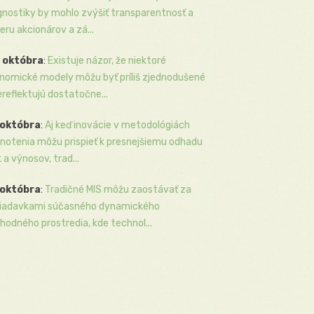
gnostiky by mohlo zvýšiť transparentnosť a
eru akcionárov a zá...
 októbra
:
Existuje názor, že niektoré
nomické modely môžu byť príliš zjednodušené
ereflektujú dostatočne...
 októbra
:
Aj keď inovácie v metodológiách
notenia môžu prispieť k presnejšiemu odhadu
k a výnosov, trad...
 októbra
:
Tradičné MIS môžu zaostávať za
iadavkami súčasného dynamického
hodného prostredia, kde technol...