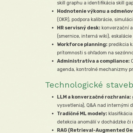
skill graphu a identifikácia skill ga
Hodnotenie výkonu a odmeňov
(OKR), podpora kalibrácie, simul
HR servisný desk:
konverzační as
(smernice, interná wiki), eskalácie
Workforce planning:
predikcia k
prítomnosti s ohľadom na sezónno
Administratíva a compliance:
O
agenda, kontrolné mechanizmy pr
Technologické stave
LLM a konverzačné rozhrania:
vysvetlenia), Q&A nad internými 
Tradičné ML modely:
klasifikáci
detekcia anomálií v dochádzke či
RAG (Retrieval-Augmented Ge