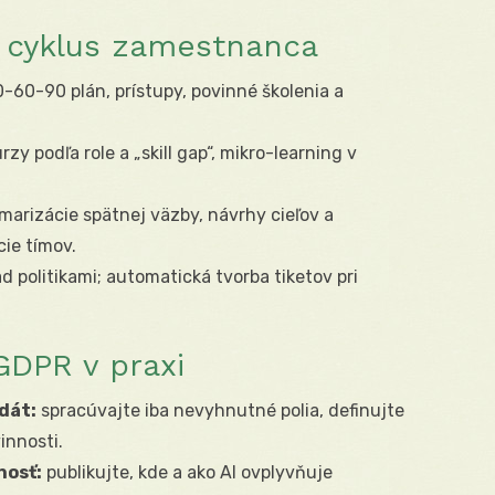
ý cyklus zamestnanca
-60-90 plán, prístupy, povinné školenia a
y podľa role a „skill gap“, mikro-learning v
arizácie spätnej väzby, návrhy cieľov a
cie tímov.
 politikami; automatická tvorba tiketov pri
GDPR v praxi
dát:
spracúvajte iba nevyhnutné polia, definujte
innosti.
nosť:
publikujte, kde a ako AI ovplyvňuje