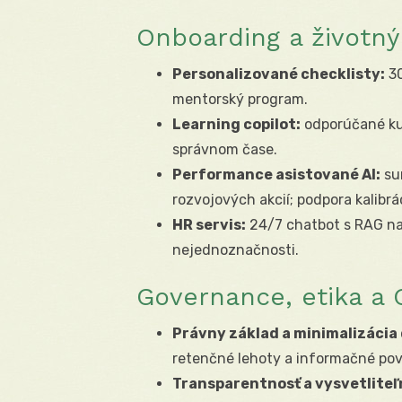
Onboarding a životn
Personalizované checklisty:
30
mentorský program.
Learning copilot:
odporúčané kurz
správnom čase.
Performance asistované AI:
sum
rozvojových akcií; podpora kalibrá
HR servis:
24/7 chatbot s RAG nad
nejednoznačnosti.
Governance, etika a 
Právny základ a minimalizácia 
retenčné lehoty a informačné pov
Transparentnosť a vysvetliteľ