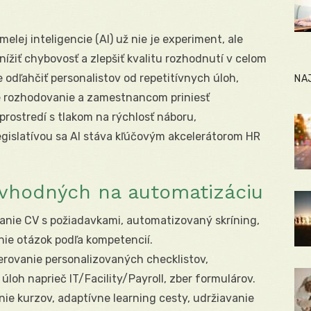
ej inteligencie (AI) už nie je experiment, ale
nížiť chybovosť a zlepšiť kvalitu rozhodnutí v celom
odľahčiť personalistov od repetitívnych úloh,
NA
e rozhodovanie a zamestnancom priniesť
prostredí s tlakom na rýchlosť náboru,
egislatívou sa AI stáva kľúčovým akcelerátorom HR
vhodných na automatizáciu
nie CV s požiadavkami, automatizovaný skríning,
ie otázok podľa kompetencií.
rovanie personalizovaných checklistov,
 úloh naprieč IT/Facility/Payroll, zber formulárov.
ie kurzov, adaptívne learning cesty, udržiavanie