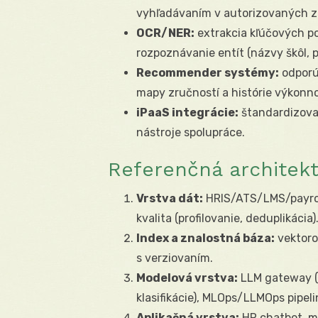
vyhľadávaním v autorizovaných zd
OCR/NER:
extrakcia kľúčových pol
rozpoznávanie entít (názvy škôl, poz
Recommender systémy:
odporúč
mapy zručností a histórie výkonno
iPaaS integrácie:
štandardizovan
nástroje spolupráce.
Referenčná architekt
Vrstva dát:
HRIS/ATS/LMS/payrol
kvalita (profilovanie, deduplikácia)
Index a znalostná báza:
vektoro
s verziovaním.
Modelová vrstva:
LLM gateway (v
klasifikácie), MLOps/LLMOps pipeli
Aplikačná vrstva:
HR chatbot, m