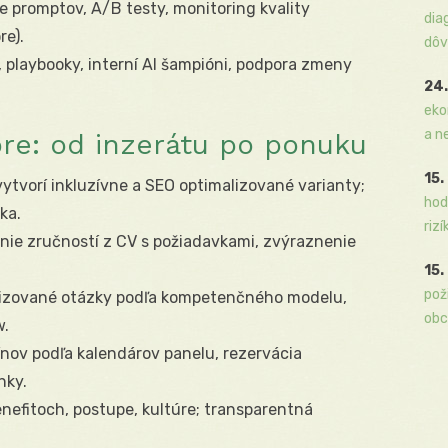
 promptov, A/B testy, monitoring kvality
dia
re).
dôv
, playbooky, interní AI šampióni, podpora zmeny
24.
eko
a n
re: od inzerátu po ponuku
15.
ytvorí inkluzívne a SEO optimalizované varianty;
hod
ka.
rizí
ie zručností z CV s požiadavkami, zvýraznenie
15.
pož
zované otázky podľa kompetenčného modelu,
obc
w.
nov podľa kalendárov panelu, rezervácia
nky.
nefitoch, postupe, kultúre; transparentná