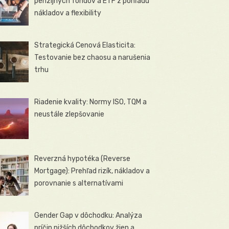
penzijných fondov a ETF z pohľadu
nákladov a flexibility
Strategická Cenová Elasticita:
Testovanie bez chaosu a narušenia
trhu
Riadenie kvality: Normy ISO, TQM a
neustále zlepšovanie
Reverzná hypotéka (Reverse
Mortgage): Prehľad rizík, nákladov a
porovnanie s alternatívami
Gender Gap v dôchodku: Analýza
príčin nižších dôchodkov žien a