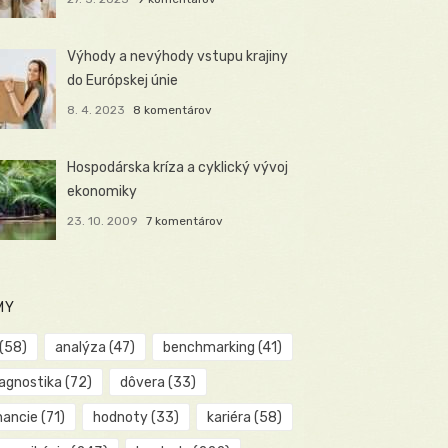
Výhody a nevýhody vstupu krajiny
do Európskej únie
8. 4. 2023
8 komentárov
Hospodárska kríza a cyklický vývoj
ekonomiky
23. 10. 2009
7 komentárov
MY
(58)
analýza
(47)
benchmarking
(41)
iagnostika
(72)
dôvera
(33)
nancie
(71)
hodnoty
(33)
kariéra
(58)