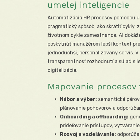
umelej inteligencie
Automatizácia HR procesov pomocou umel
pragmatický spôsob, ako skrátiť cykly, z
životnom cykle zamestnanca. AI dokáže 
poskytnúť manažérom lepší kontext pr
jednoduchší, personalizovaný servis. V 
transparentnosť rozhodnutí a súlad s l
digitalizácie.
Mapovanie procesov 
Nábor a výber:
semantické párova
plánovanie pohovorov a odporúčan
Onboarding a offboarding:
gene
prideľovanie prístupov, vytváranie
Rozvoj a vzdelávanie:
odporúčan