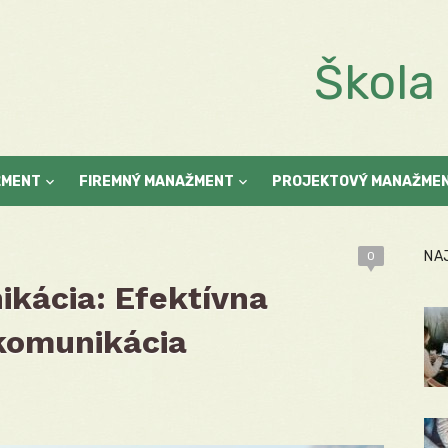
Škol
ŽMENT
FIREMNÝ MANAŽMENT
PROJEKTOVÝ MANAŽME
NA
0
ikácia: Efektívna
 komunikácia