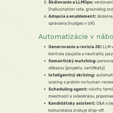
Škálovanie a LLMOps:
verzovanie
(hallucination rate, grounding sco
Adopcia a enablement:
školenia
správania (nudges v UX).
Automatizácie v nábo
Generovanie a revízia JD:
LLM v
kontrola zaujatia a neutrality jazy
Semantický matching:
porovnan
dôkazov (projekty, certifikáty).
Inteligentný skríning:
automati
scoring s prahmi na human-revie
Scheduling agent:
návrhy termí
miestností a videolinkov, pripomie
Kandidátsky asistent:
Q&A o be
komunikácia znižuje drop-off.