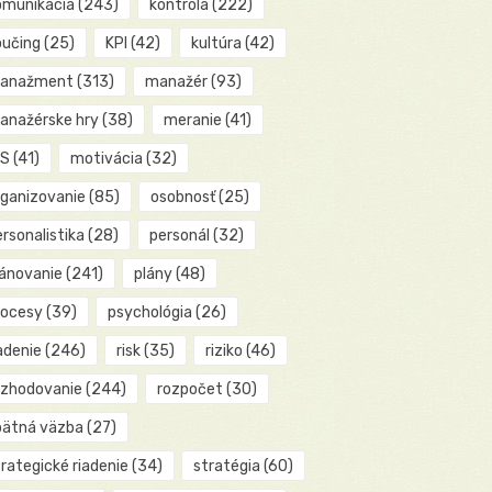
omunikácia
(243)
kontrola
(222)
oučing
(25)
KPI
(42)
kultúra
(42)
anažment
(313)
manažér
(93)
anažérske hry
(38)
meranie
(41)
IS
(41)
motivácia
(32)
rganizovanie
(85)
osobnosť
(25)
rsonalistika
(28)
personál
(32)
lánovanie
(241)
plány
(48)
rocesy
(39)
psychológia
(26)
adenie
(246)
risk
(35)
riziko
(46)
ozhodovanie
(244)
rozpočet
(30)
pätná väzba
(27)
rategické riadenie
(34)
stratégia
(60)