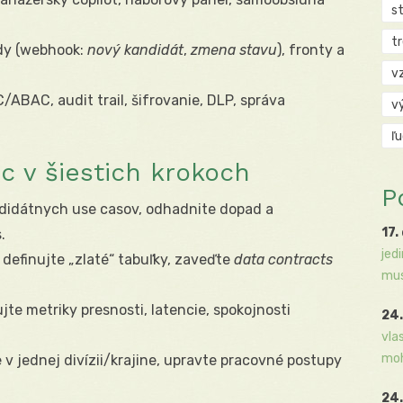
s
t
dy (webhook:
nový kandidát
,
zmena stavu
), fronty a
v
ABAC, audit trail, šifrovanie, DLP, správa
v
ľ
 v šiestich krokoch
P
ndidátnych use casov, odhadnite dopad a
17.
.
jed
definujte „zlaté“ tabuľky, zaveďte
data contracts
mus
jte metriky presnosti, latencie, spokojnosti
24.
vla
moh
 v jednej divízii/krajine, upravte pracovné postupy
24.