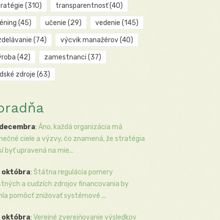
tratégie
(310)
transparentnosť
(40)
réning
(45)
učenie
(29)
vedenie
(145)
zdelávanie
(74)
výcvik manažérov
(40)
ýroba
(42)
zamestnanci
(37)
udské zdroje
(63)
oradňa
 decembra
:
Áno, každá organizácia má
inečné ciele a výzvy, čo znamená, že stratégia
í byť upravená na mie...
 októbra
:
Štátna regulácia pomery
stných a cudzích zdrojov financovania by
la pomôcť znižovať systémové ...
 októbra
:
Verejné zverejňovanie výsledkov