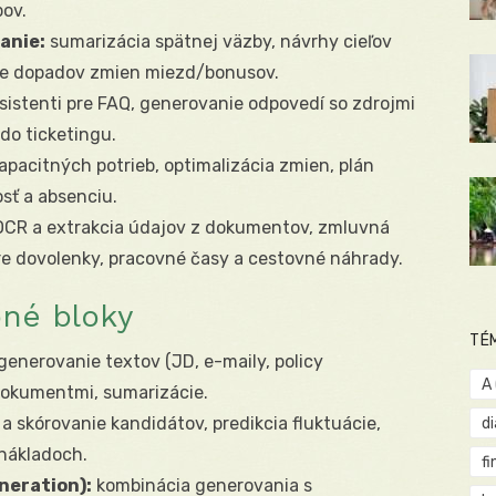
pov.
anie:
sumarizácia spätnej väzby, návrhy cieľov
ácie dopadov zmien miezd/bonusov.
istenti pre FAQ, generovanie odpovedí so zdrojmi
 do ticketingu.
apacitných potrieb, optimalizácia zmien, plán
sť a absenciu.
CR a extrakcia údajov z dokumentov, zmluvná
e dovolenky, pracovné časy a cestovné náhrady.
bné bloky
TÉ
generovanie textov (JD, e-maily, policy
A
dokumentmi, sumarizácie.
a a skórovanie kandidátov, predikcia fluktuácie,
d
 nákladoch.
fi
neration):
kombinácia generovania s