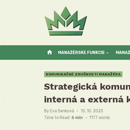
Skip
to
content
home
MANAŽÉRSKE FUNKCIE
MANA
KOMUNIKAČNÉ ZRUČNOSTI MANAŽÉRA
Strategická komun
interná a externá
By
Eva Senková
Posted
15. 10. 2025
on
Time to Read:
6 min
-
1177
words