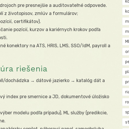
k
rojoch pre presnejšie a auditovateľné odpovede.
k
í z životopisov, zmlúv a formulárov;
ícií, certifikátov).
m
anie pozícií, kurzov a kariérnych krokov podľa
m
sti.
M
é konektory na ATS, HRIS, LMS, SSO/IdM, payroll a
o
pe
úra riešenia
p
l/dochádzka → dátové jazierko → katalóg dát a
p
.
ri
vý index pre smernice a JD, dokumentové úložisko
r
s
ýber modelu podľa prípadu), ML služby (predikcie,
ne.
st
anažérsky copilot, náborový panel, samoobsluha