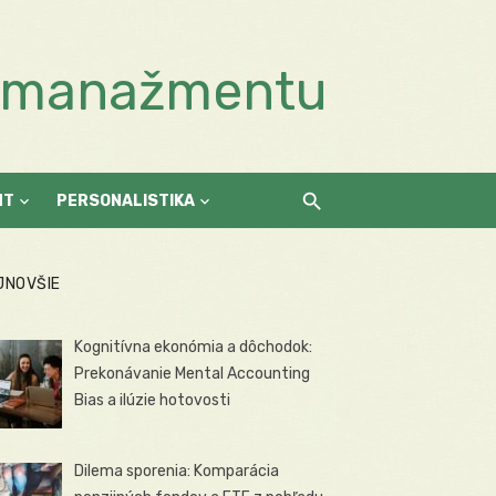
a manažmentu
NT
PERSONALISTIKA
JNOVŠIE
Kognitívna ekonómia a dôchodok:
Prekonávanie Mental Accounting
Bias a ilúzie hotovosti
Dilema sporenia: Komparácia