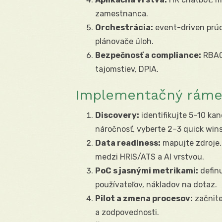
zamestnanca.
Orchestrácia:
event-driven prú
plánovače úloh.
Bezpečnosť a compliance:
RBAC/
tajomstiev, DPIA.
Implementačný rámec
Discovery:
identifikujte 5–10 ka
náročnosť, vyberte 2–3 quick wins
Data readiness:
mapujte zdroje, 
medzi HRIS/ATS a AI vrstvou.
PoC s jasnými metrikami:
definu
používateľov, nákladov na dotaz.
Pilot a zmena procesov:
začnite
a zodpovednosti.