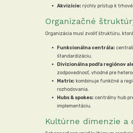
Akvizície:
rýchly prístup k trhov
Organizačné štruktúr
Organizácia musí zvoliť štruktúru, ktor
Funkcionálna centrála:
central
štandardizáciu.
Divizionálna podľa regiónov a
zodpovednosť, vhodné pre hetero
Matrix:
kombinuje funkčné a regi
rozhodovania.
Hubs & spokes:
centrálny hub pre
implementáciu.
Kultúrne dimenzie a