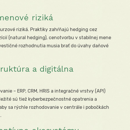
menové riziká
urzové riziká. Praktiky zahŕňajú hedging cez
ícií (natural hedging), cenotvorbu v stabilnej mene
vestičné rozhodnutia musia brať do úvahy daňové
ruktúra a digitálna
ovanie – ERP, CRM, HRIS a integračné vrstvy (API)
ežité sú tiež kyberbezpečnostné opatrenia a
 aby sa rýchle rozhodovanie v centrále i pobočkách
.