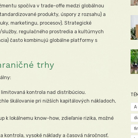
mentu spočíva v trade-offe medzi globálnou
 štandardizované produkty, úspory z rozsahu) a
uky, marketingu, procesov). Strategické
/služby, regulačného prostredia a kultúrnych
zácia) často kombinujú globálne platformy s
raničné trhy
álny:
, limitovaná kontrola nad distribúciou.
TÉ
hle škálovanie pri nižších kapitálových nákladoch,
A
up k lokálnemu know-how, zdieľanie rizika, možné
d
fi
 kontrola, vysoké náklady a časová náročnosť.