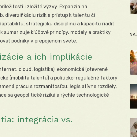
ríležitosti i zložité výzvy. Expanzia na
diverzifikáciu rizík a prístup k talentu či
tabilitu, strategickú disciplínu a kapacitu riadiť
ok sumarizuje kľúčové princípy, modely a praktiky,
NA
ovať podniky v prepojenom svete.
zácie a ich implikácie
ternet, cloud, logistika), ekonomické (otevrené
ké (mobilita talentu) a politicko-regulačné faktory
mená prácu s rozmanitosťou: legislatívne rozdiely,
ce sa geopolitické riziká a rýchle technologické
ia: integrácia vs.