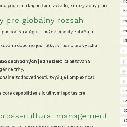
k
ému podielu a kapacitám; vyžaduje integračný plán.
k
y pre globálny rozsah
m
m
á podporí stratégiu – bežné modely zahŕňajú:
M
izované odborné jednotky; vhodné pre vysokú
o
pe
lebo obchodných jednotiek:
lokalizovaná
génne trhy.
p
onálne zodpovednosti, zvyšuje komplexnosť
p
ri
 core capabilities s lokálnymi spokes pre
r
s
 cross-cultural management
st