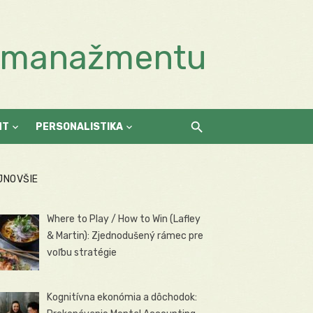
a manažmentu
NT
PERSONALISTIKA
JNOVŠIE
Where to Play / How to Win (Lafley
& Martin): Zjednodušený rámec pre
voľbu stratégie
Kognitívna ekonómia a dôchodok: