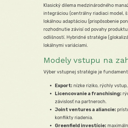
Klasický dilema medzinárodného manaž
integráciou (centrálny riadiaci model,
lokálnou adaptáciou (prispôsobenie pon
rozhodnutie závisí od povahy produktu
odlišností. Hybridné stratégie (glokali
lokálnymi variáciami.
Modely vstupu na zah
Výber vstupnej stratégie je fundament
Export:
nízke riziko, rýchly vstup
Licencovanie a franchising:
rýc
závislosť na partneroch.
Joint ventures a aliancie:
príst
konflikty riadenia.
Greenfield investície:
maximálna