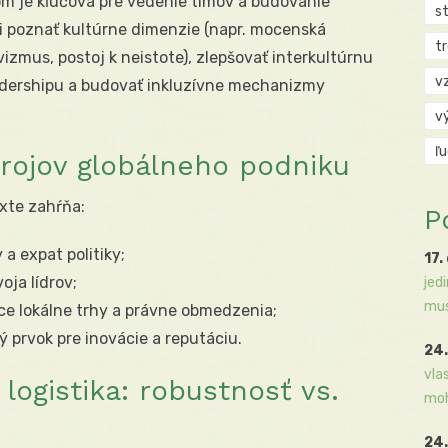
m je kľúčová pre vedenie tímov a budovanie
s
i poznať kultúrne dimenzie (napr. mocenská
t
vizmus, postoj k neistote), zlepšovať interkultúrnu
v
lídershipu a budovať inkluzívne mechanizmy
v
ľ
rojov globálneho podniku
xte zahŕňa:
P
 a expat politiky;
17.
ja lídrov;
jed
mus
 lokálne trhy a právne obmedzenia;
ký prvok pre inovácie a reputáciu.
24.
vla
 logistika: robustnosť vs.
moh
24.