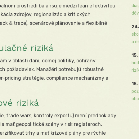
álnom prostredí balansuje medzi lean efektivitou
dia
dôv
ikácia zdrojov, regionalizácia kritických
rack & trace), scenárové plánovanie a flexibilné
24.
eko
a n
ulačné riziká
15.
m v oblasti daní, colnej politiky, ochrany
hod
h požiadaviek. Manažéri potrebujú robustné
rizí
er-pricing stratégie, compliance mechanizmy a
15.
pož
obc
vé riziká
ie, trade wars, kontroly exportu) mení predpoklady
 mať geopolitické scény v risk registeroch,
rzifikovať trhy a mať krízové plány pre rýchle