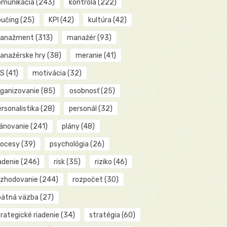
omunikácia
(243)
kontrola
(222)
oučing
(25)
KPI
(42)
kultúra
(42)
anažment
(313)
manažér
(93)
anažérske hry
(38)
meranie
(41)
IS
(41)
motivácia
(32)
rganizovanie
(85)
osobnosť
(25)
rsonalistika
(28)
personál
(32)
lánovanie
(241)
plány
(48)
rocesy
(39)
psychológia
(26)
adenie
(246)
risk
(35)
riziko
(46)
ozhodovanie
(244)
rozpočet
(30)
pätná väzba
(27)
rategické riadenie
(34)
stratégia
(60)