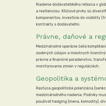
Riadenie dodávateľského reťazca v glob
a rezilienciou. Kľúčové prvky sú diverzif
komponentov, investície do visibility (t
kontrakty s dodávateľmi.
Právne, daňové a reg
Medzinárodné operácie čelia komplikáciá
osobných údajov a miestnych licenčnýc
právne a finančné poradenstvo, transf
monitorovanie zmien v reguláciách.
Geopolitika a systémo
Rastúca geopolitická polarizácia (sankc
medzinárodného riadenia. Podniky musia
používať hedging (mena, komodity), dive