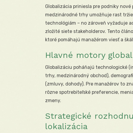
Globalizácia priniesla pre podniky nové p
medzinárodné trhy umožňuje rast tržieb, 
technológiám – no zároveň vyžaduje adap
zložité siete stakeholderov. Tento člán
ktoré pomáhajú manažérom viesť a škál
Hlavné motory globali
Globalizáciu poháňajú technologické (in
trhy, medzinárodný obchod), demografic
(zmluvy, dohody). Pre manažérov to zna
rôzne spotrebiteľské preferencie, menia
zmeny.
Strategické rozhodnut
lokalizácia