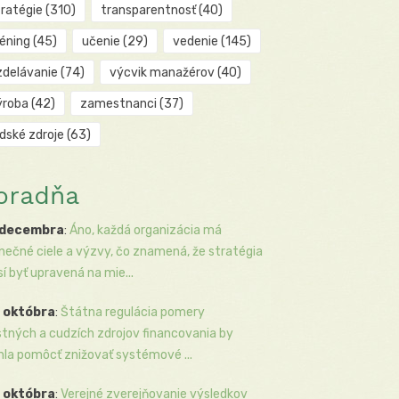
tratégie
(310)
transparentnosť
(40)
réning
(45)
učenie
(29)
vedenie
(145)
zdelávanie
(74)
výcvik manažérov
(40)
ýroba
(42)
zamestnanci
(37)
udské zdroje
(63)
oradňa
 decembra
:
Áno, každá organizácia má
inečné ciele a výzvy, čo znamená, že stratégia
í byť upravená na mie...
 októbra
:
Štátna regulácia pomery
stných a cudzích zdrojov financovania by
la pomôcť znižovať systémové ...
 októbra
:
Verejné zverejňovanie výsledkov