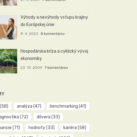
Výhody a nevýhody vstupu krajiny
do Európskej únie
8. 4. 2023
8 komentárov
Hospodárska kríza a cyklický vývoj
ekonomiky
23. 10. 2009
7 komentárov
MY
(58)
analýza
(47)
benchmarking
(41)
iagnostika
(72)
dôvera
(33)
nancie
(71)
hodnoty
(33)
kariéra
(58)