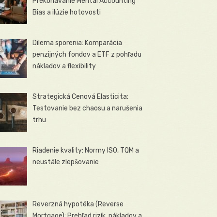
Prekonávanie Mental Accounting
Bias a ilúzie hotovosti
Dilema sporenia: Komparácia
penzijných fondov a ETF z pohľadu
nákladov a flexibility
Strategická Cenová Elasticita:
Testovanie bez chaosu a narušenia
trhu
Riadenie kvality: Normy ISO, TQM a
neustále zlepšovanie
Reverzná hypotéka (Reverse
Mortgage): Prehľad rizík, nákladov a