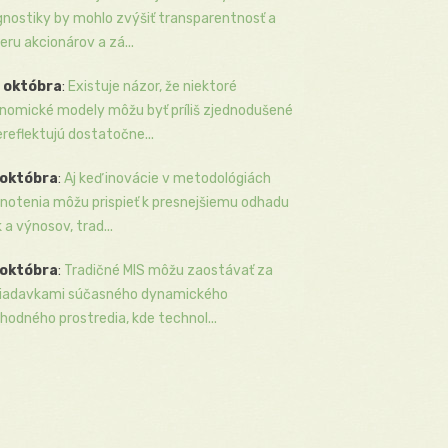
gnostiky by mohlo zvýšiť transparentnosť a
eru akcionárov a zá...
 októbra
:
Existuje názor, že niektoré
nomické modely môžu byť príliš zjednodušené
ereflektujú dostatočne...
 októbra
:
Aj keď inovácie v metodológiách
notenia môžu prispieť k presnejšiemu odhadu
k a výnosov, trad...
 októbra
:
Tradičné MIS môžu zaostávať za
iadavkami súčasného dynamického
hodného prostredia, kde technol...