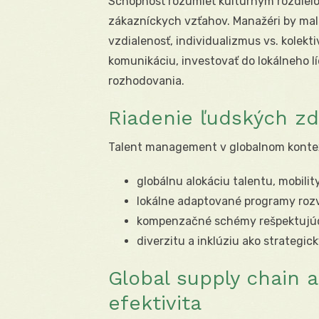
Schopnosť rozumieť kultúrnym rozdielo
zákazníckych vzťahov. Manažéri by mal
vzdialenosť, individualizmus vs. kolekti
komunikáciu, investovať do lokálneho 
rozhodovania.
Riadenie ľudských zd
Talent management v globalnom konte
globálnu alokáciu talentu, mobility
lokálne adaptované programy rozvo
kompenzačné schémy rešpektujúce
diverzitu a inklúziu ako strategic
Global supply chain a
efektivita