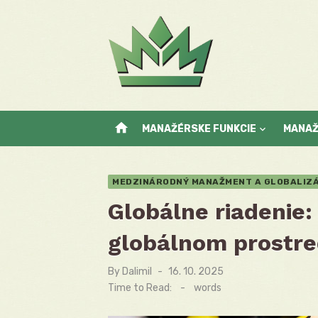
Skip
to
content
home
MANAŽÉRSKE FUNKCIE
MANA
MEDZINÁRODNÝ MANAŽMENT A GLOBALIZÁ
Globálne riadenie:
globálnom prostre
By
Dalimil
Posted
16. 10. 2025
on
Time to Read:
-
words