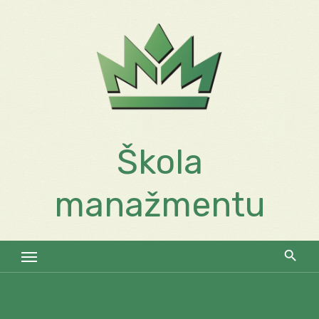
Skip
to
content
Škola
manažmentu