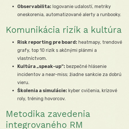
Observabilita:
logovanie udalostí, metriky
oneskorenia, automatizované alerty a runbooky.
Komunikácia rizík a kultúra
Risk reporting pre board:
heatmapy, trendové
grafy, top 10 rizík s akčnými plánmi a
vlastníctvom.
Kultúra „speak-up“:
bezpečné hlásenie
incidentov a near-miss; žiadne sankcie za dobrú
vieru.
Školenia a simulácie:
kyber cvičenia, krízové
roly, tréning hovorcov.
Metodika zavedenia
integrovaného RM