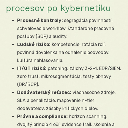
procesov po kybernetiku
Procesné kontroly:
segregácia povinností,
schvaľovacie workflow, štandardné pracovné
postupy (SOP) a audity.
Ľudské riziko:
kompetencie, rotácia rolí,
povinná dovolenka na odhalenie podvodov,
kultúra nahlasovania.
IT/OT riziká:
patching, zálohy 3–2–1, EDR/SIEM,
zero trust, mikrosegmentácia, testy obnovy
(DR/BCP).
Dodávateľský reťazec:
viacnásobné zdroje,
SLA a penalizácie, mapovanie n-tier
dodávateľov, zásoby kritických dielov.
Právne a compliance:
horizon scanning,
dvojitý princíp 4 očí, evidence trail, školenia a