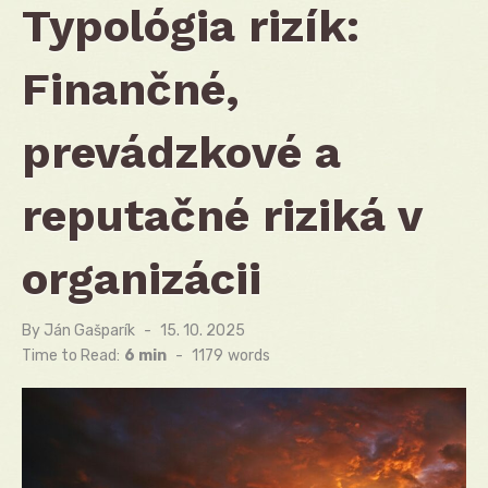
Typológia rizík:
Finančné,
prevádzkové a
reputačné riziká v
organizácii
By
Ján Gašparík
Posted
15. 10. 2025
on
Time to Read:
6 min
-
1179
words