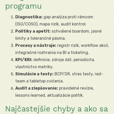
programu
Diagnostika:
gap analýza proti rámcom
(ISO/COSO), mapa rizík, audit kontrol.
Politiky a apetít:
schválené boardom, jasné
limity a tolerančné pásma.
Procesy a nástroje:
registr rizík, workflow akcií,
integračné rozhrania na BI a ticketing.
KPI/KRI:
definície, zdroje dát, periodicita,
vlastníctvo metriky.
Simulácie a testy:
BCP/DR, stres testy, red-
team a tabletop cvičenia.
Audit a zlepšovanie:
pravidelné revízie,
lessons learned, aktualizácie politík.
Najčastejšie chyby a ako sa