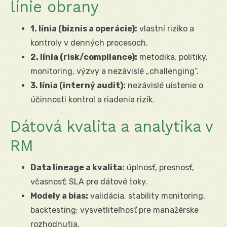
línie obrany
1. línia (biznis a operácie):
vlastní riziko a
kontroly v denných procesoch.
2. línia (risk/compliance):
metodika, politiky,
monitoring, výzvy a nezávislé „challenging“.
3. línia (interný audit):
nezávislé uistenie o
účinnosti kontrol a riadenia rizík.
Dátová kvalita a analytika v
RM
Data lineage a kvalita:
úplnosť, presnosť,
včasnosť; SLA pre dátové toky.
Modely a bias:
validácia, stability monitoring,
backtesting; vysvetliteľnosť pre manažérske
rozhodnutia.