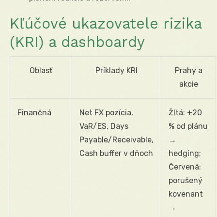
Kľúčové ukazovatele rizika
(KRI) a dashboardy
Oblasť
Príklady KRI
Prahy a
akcie
Finančná
Net FX pozícia,
Žltá: +20
VaR/ES, Days
% od plánu
Payable/Receivable,
→
Cash buffer v dňoch
hedging;
Červená:
porušený
kovenant
→