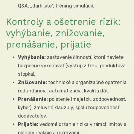
Q&A, „dark site“, tréning simulácií.
Kontroly a ošetrenie rizík:
vyhýbanie, znižovanie,
prenášanie, prijatie
Vyhýbanie:
zastavenie činností, ktoré neviete
bezpečne vykonávať (výstup z trhu, produktová
stopka).
Znižovanie:
technické a organizačné opatrenia,
redundancia, automatizácia, kvalita dát.
Prenášanie:
poistenie (majetok, zodpovednosť,
kyber), zmluvné klauzuly, spoluzodpovednosť
dodávateľov.
Prijatie:
vedomé držanie rizika v rámci limitov s
plánom reakcie a rezervami.