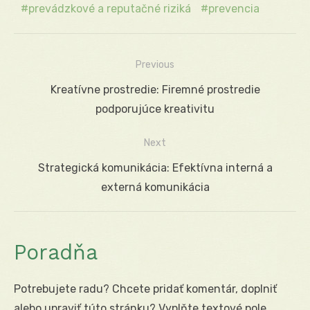
prevádzkové a reputačné riziká
prevencia
Previous
Navigácia
Previous
Kreatívne prostredie: Firemné prostredie
v
post:
podporujúce kreativitu
článku
Next
Next
Strategická komunikácia: Efektívna interná a
post:
externá komunikácia
Poradňa
Potrebujete radu? Chcete pridať komentár, doplniť
alebo upraviť túto stránku? Vyplňte textové pole