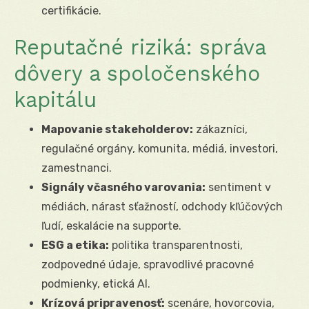
certifikácie.
Reputačné riziká: správa
dôvery a spoločenského
kapitálu
Mapovanie stakeholderov:
zákazníci,
regulačné orgány, komunita, médiá, investori,
zamestnanci.
Signály včasného varovania:
sentiment v
médiách, nárast sťažností, odchody kľúčových
ľudí, eskalácie na supporte.
ESG a etika:
politika transparentnosti,
zodpovedné údaje, spravodlivé pracovné
podmienky, etická AI.
Krízová pripravenosť:
scenáre, hovorcovia,