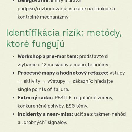
Delegovanie:
limity a práva
podpisu/rozhodovania viazané na funkcie a
kontrolné mechanizmy.
Identifikácia rizík: metódy,
ktoré fungujú
Workshop a pre-mortem:
predstavte si
zlyhanie o 12 mesiacov a mapujte príčiny.
Procesné mapy a hodnotový reťazec:
vstupy
→ aktivity → výstupy → zákazník; hľadajte
single points of failure.
Externý radar:
PESTLE, regulačné zmeny,
konkurenčné pohyby, ESG témy.
Incidenty a near-miss:
učiť sa z takmer-nehôd
a „drobných“ signálov.