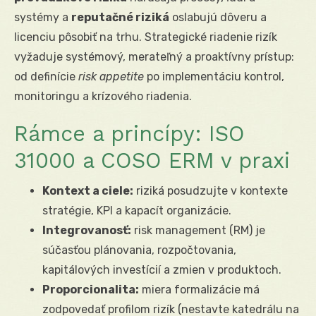
systémy a
reputačné riziká
oslabujú dôveru a
licenciu pôsobiť na trhu. Strategické riadenie rizík
vyžaduje systémový, merateľný a proaktívny prístup:
od definície
risk appetite
po implementáciu kontrol,
monitoringu a krízového riadenia.
Rámce a princípy: ISO
31000 a COSO ERM v praxi
Kontext a ciele:
riziká posudzujte v kontexte
stratégie, KPI a kapacít organizácie.
Integrovanosť:
risk management (RM) je
súčasťou plánovania, rozpočtovania,
kapitálových investícií a zmien v produktoch.
Proporcionalita:
miera formalizácie má
zodpovedať profilom rizík (nestavte katedrálu na