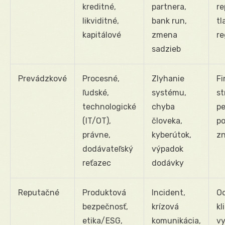
kreditné,
partnera,
re
likviditné,
bank run,
tl
kapitálové
zmena
re
sadzieb
Prevádzkové
Procesné,
Zlyhanie
F
ľudské,
systému,
st
technologické
chyba
pe
(IT/OT),
človeka,
po
právne,
kyberútok,
z
dodávateľský
výpadok
reťazec
dodávky
Reputačné
Produktová
Incident,
O
bezpečnosť,
krízová
kl
etika/ESG,
komunikácia,
vy