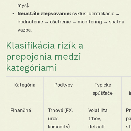
myš).
Neustále zlepšovanie:
cyklus identifikácie →
hodnotenie → ošetrenie → monitoring → spätná
väzba.
Klasifikácia rizík a
prepojenia medzi
kategóriami
Kategória
Podtypy
Typické
spúšťače
i
Finančné
Trhové (FX,
Volatilita
P
úrok,
trhov,
pa
komodity),
default
st