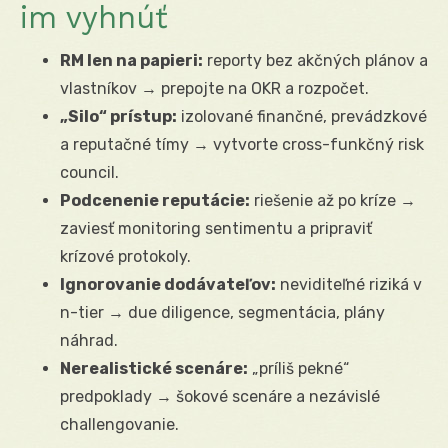
im vyhnúť
RM len na papieri:
reporty bez akčných plánov a
vlastníkov → prepojte na OKR a rozpočet.
„Silo“ prístup:
izolované finančné, prevádzkové
a reputačné tímy → vytvorte cross-funkčný risk
council.
Podcenenie reputácie:
riešenie až po kríze →
zaviesť monitoring sentimentu a pripraviť
krízové protokoly.
Ignorovanie dodávateľov:
neviditeľné riziká v
n-tier → due diligence, segmentácia, plány
náhrad.
Nerealistické scenáre:
„príliš pekné“
predpoklady → šokové scenáre a nezávislé
challengovanie.