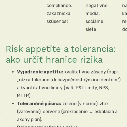
compliance,
negatívne
ná
zákaznícka
médiá,
ka
skúsenosť
sociálne
re
siete
d
Risk appetite a tolerancia:
ako určiť hranice rizika
Vyjadrenie apetítu:
kvalitatívne zásady (napr.
„nízka tolerancia k bezpečnostným incidentom“)
a kvantitatívne limity (VaR, P&L limity, NPS,
MTTR).
Tolerančné pásma:
zelené (v norme), žlté
(varovanie), červené (prekročenie → eskalácia a
akčný plán).