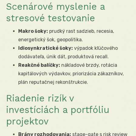
Scenárové myslenie a
stresové testovanie
Makro šoky:
prudký rast sadzieb, recesia,
energetický šok, geopolitika.
Idiosynkratické šoky:
výpadok kľúčového
dodávateľa, únik dát, produktová recall.
Reakčné balíčky:
nákladové brzdy, rotácia
kapitálových výdavkov, priorizácia zákazníkov,
plán reputačnej rekonštrukcie.
Riadenie rizík v
investíciách a portfóliu
projektov
Brány rozhodovania:
stage-gate s risk review