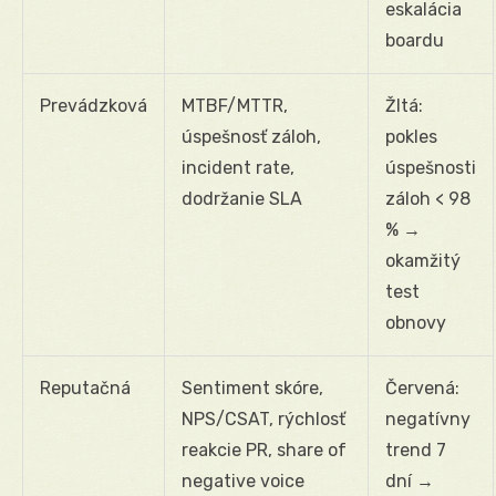
eskalácia
boardu
Prevádzková
MTBF/MTTR,
Žltá:
úspešnosť záloh,
pokles
incident rate,
úspešnosti
dodržanie SLA
záloh < 98
% →
okamžitý
test
obnovy
Reputačná
Sentiment skóre,
Červená:
NPS/CSAT, rýchlosť
negatívny
reakcie PR, share of
trend 7
negative voice
dní →