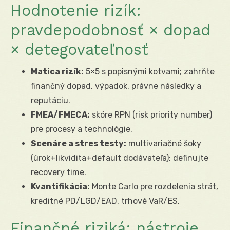
Hodnotenie rizík:
pravdepodobnosť × dopad
× detegovateľnosť
Matica rizík:
5×5 s popisnými kotvami; zahrňte
finančný dopad, výpadok, právne následky a
reputáciu.
FMEA/FMECA:
skóre RPN (risk priority number)
pre procesy a technológie.
Scenáre a stres testy:
multivariačné šoky
(úrok+likvidita+default dodávateľa); definujte
recovery time.
Kvantifikácia:
Monte Carlo pre rozdelenia strát,
kreditné PD/LGD/EAD, trhové VaR/ES.
Finančné riziká: nástroje