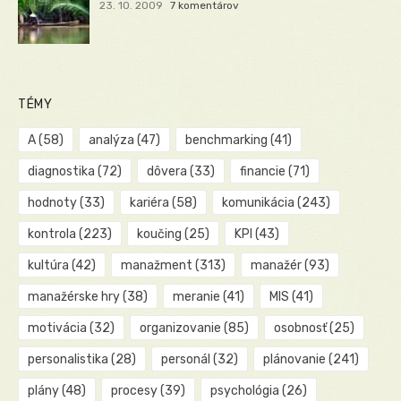
23. 10. 2009
7 komentárov
TÉMY
A
(58)
analýza
(47)
benchmarking
(41)
diagnostika
(72)
dôvera
(33)
financie
(71)
hodnoty
(33)
kariéra
(58)
komunikácia
(243)
kontrola
(223)
koučing
(25)
KPI
(43)
kultúra
(42)
manažment
(313)
manažér
(93)
manažérske hry
(38)
meranie
(41)
MIS
(41)
motivácia
(32)
organizovanie
(85)
osobnosť
(25)
personalistika
(28)
personál
(32)
plánovanie
(241)
plány
(48)
procesy
(39)
psychológia
(26)