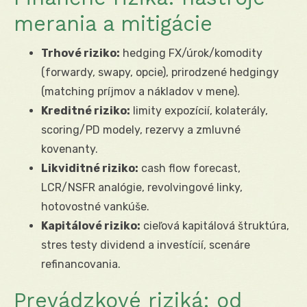
merania a mitigácie
Trhové riziko:
hedging FX/úrok/komodity
(forwardy, swapy, opcie), prirodzené hedgingy
(matching príjmov a nákladov v mene).
Kreditné riziko:
limity expozícií, kolaterály,
scoring/PD modely, rezervy a zmluvné
kovenanty.
Likviditné riziko:
cash flow forecast,
LCR/NSFR analógie, revolvingové linky,
hotovostné vankúše.
Kapitálové riziko:
cieľová kapitálová štruktúra,
stres testy dividend a investícií, scenáre
refinancovania.
Prevádzkové riziká: od