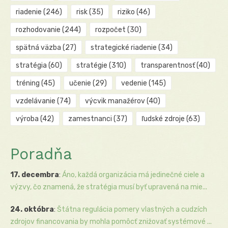
riadenie
(246)
risk
(35)
riziko
(46)
rozhodovanie
(244)
rozpočet
(30)
spätná väzba
(27)
strategické riadenie
(34)
stratégia
(60)
stratégie
(310)
transparentnosť
(40)
tréning
(45)
učenie
(29)
vedenie
(145)
vzdelávanie
(74)
výcvik manažérov
(40)
výroba
(42)
zamestnanci
(37)
ľudské zdroje
(63)
Poradňa
17. decembra
:
Áno, každá organizácia má jedinečné ciele a
výzvy, čo znamená, že stratégia musí byť upravená na mie...
24. októbra
:
Štátna regulácia pomery vlastných a cudzích
zdrojov financovania by mohla pomôcť znižovať systémové ...