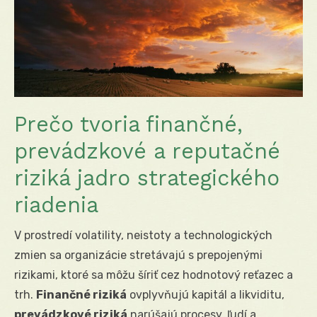
Prečo tvoria finančné,
prevádzkové a reputačné
riziká jadro strategického
riadenia
V prostredí volatility, neistoty a technologických
zmien sa organizácie stretávajú s prepojenými
rizikami, ktoré sa môžu šíriť cez hodnotový reťazec a
trh.
Finančné riziká
ovplyvňujú kapitál a likviditu,
prevádzkové riziká
narúšajú procesy, ľudí a