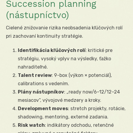
Succession planning
(nástupníctvo)
Cielené znižovanie rizika neobsadenia kľúčových rolí
pri zachovaní kontinuity stratégie.
Identifikácia kľúčových rolí
: kritické pre
stratégiu, vysoký vplyv na výsledky, ťažko
nahraditeľné.
Talent review
: 9-box (výkon × potenciál),
calibrations s vedením.
Plány nástupníkov
: „ready now/6–12/12–24
mesiacov“, vývojové medzery a kroky.
Development moves
: stretch projekty, rotácie,
shadowing, mentoring, externé zadania.
Risk watch
: indikátory odchodu, retenčné