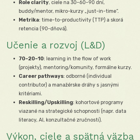
Role clarity
, ciele na 30–60–90 dní,
buddy/mentor, mikro-kurzy „just-in-time“.
Metrika
: time-to-productivity (TTP) a skorá
retencia (90-dňová).
Učenie a rozvoj (L&D)
70–20–10
: learning in the flow of work
(projekty), mentoring/komunity, formálne kurzy.
Career pathways
: odborné (individual
contributor) a manažérske dráhy s jasnými
kritériami.
Reskilling/Upskilling
: kohortové programy
viazané na strategické schopnosti (napr. data
literacy, AI, konzultačné zručnosti).
Výkon, ciele a spätná väzba