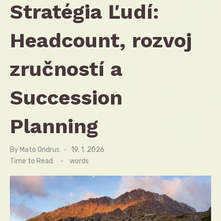
Stratégia Ľudí:
Headcount, rozvoj
zručností a
Succession
Planning
By
Mato Ondrus
Posted
19. 1. 2026
on
Time to Read:
-
words