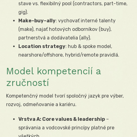
stave vs. flexibilný pool (contractors, part-time,
gig).
Make–buy–ally
: vychovať interné talenty
(make), najať hotových odborníkov (buy),
partnerstvá a dodávatelia (ally).
Location strategy
: hub & spoke model,
nearshore/offshore, hybrid/remote pravidlá.
Model kompetencií a
zručností
Kompetenčný model tvorí spoločný jazyk pre výber,
rozvoj, odmeňovanie a kariéru.
Vrstva A: Core values & leadership
–
správania a vodcovské princípy platné pre
všetkých.