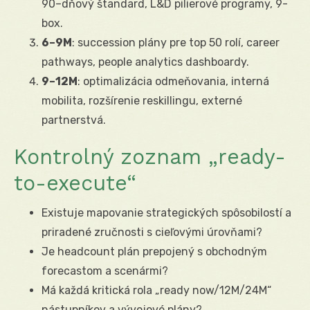
90–dňový štandard, L&D pilierové programy, 9-
box.
6–9M
: succession plány pre top 50 rolí, career
pathways, people analytics dashboardy.
9–12M
: optimalizácia odmeňovania, interná
mobilita, rozšírenie reskillingu, externé
partnerstvá.
Kontrolný zoznam „ready-
to-execute“
Existuje mapovanie strategických spôsobilostí a
priradené zručnosti s cieľovými úrovňami?
Je headcount plán prepojený s obchodným
forecastom a scenármi?
Má každá kritická rola „ready now/12M/24M“
nástupníkov a vývojové plány?