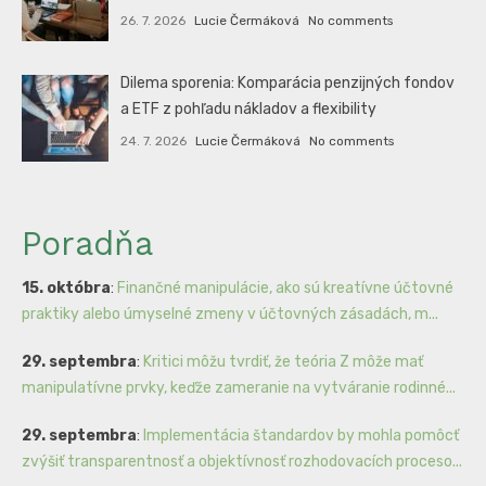
26. 7. 2026
Lucie Čermáková
No comments
Dilema sporenia: Komparácia penzijných fondov
a ETF z pohľadu nákladov a flexibility
24. 7. 2026
Lucie Čermáková
No comments
Poradňa
15. októbra
:
Finančné manipulácie, ako sú kreatívne účtovné
praktiky alebo úmyselné zmeny v účtovných zásadách, m...
29. septembra
:
Kritici môžu tvrdiť, že teória Z môže mať
manipulatívne prvky, keďže zameranie na vytváranie rodinné...
29. septembra
:
Implementácia štandardov by mohla pomôcť
zvýšiť transparentnosť a objektívnosť rozhodovacích proceso...