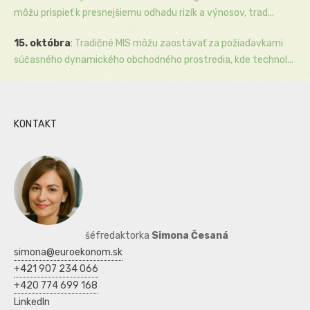
môžu prispieť k presnejšiemu odhadu rizík a výnosov, trad...
15. októbra
:
Tradičné MIS môžu zaostávať za požiadavkami
súčasného dynamického obchodného prostredia, kde technol...
KONTAKT
šéfredaktorka
Simona Česaná
simona@euroekonom.sk
+421 907 234 066
+420 774 699 168
LinkedIn