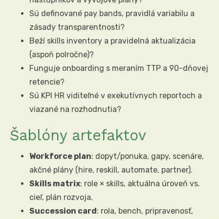
Sú definované pay bands, pravidlá variabilu a
zásady transparentnosti?
Beží skills inventory a pravidelná aktualizácia
(aspoň polročne)?
Funguje onboarding s meraním TTP a 90-dňovej
retencie?
Sú KPI HR viditeľné v exekutívnych reportoch a
viazané na rozhodnutia?
Šablóny artefaktov
Workforce plan
: dopyt/ponuka, gapy, scenáre,
akčné plány (hire, reskill, automate, partner).
Skills matrix
: role × skills, aktuálna úroveň vs.
cieľ, plán rozvoja.
Succession card
: rola, bench, pripravenosť,