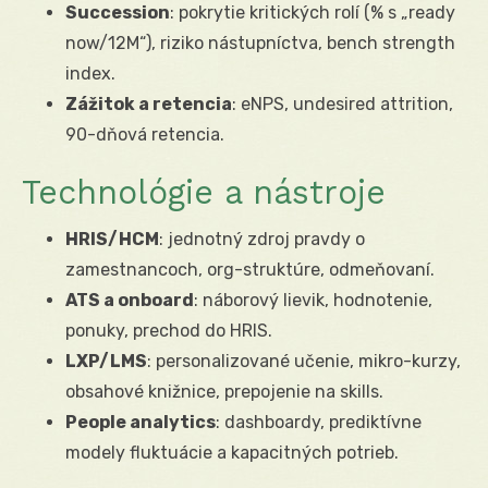
Succession
: pokrytie kritických rolí (% s „ready
now/12M“), riziko nástupníctva, bench strength
index.
Zážitok a retencia
: eNPS, undesired attrition,
90-dňová retencia.
Technológie a nástroje
HRIS/HCM
: jednotný zdroj pravdy o
zamestnancoch, org-struktúre, odmeňovaní.
ATS a onboard
: náborový lievik, hodnotenie,
ponuky, prechod do HRIS.
LXP/LMS
: personalizované učenie, mikro-kurzy,
obsahové knižnice, prepojenie na skills.
People analytics
: dashboardy, prediktívne
modely fluktuácie a kapacitných potrieb.