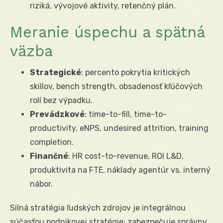
riziká, vývojové aktivity, retenčný plán.
Meranie úspechu a spätná
väzba
Strategické
: percento pokrytia kritických
skillov, bench strength, obsadenosť kľúčových
rolí bez výpadku.
Prevádzkové
: time-to-fill, time-to-
productivity, eNPS, undesired attrition, training
completion.
Finančné
: HR cost-to-revenue, ROI L&D,
produktivita na FTE, náklady agentúr vs. interný
nábor.
Silná stratégia ľudských zdrojov je integrálnou
súčasťou podnikovej stratégie: zabezpečuje správny