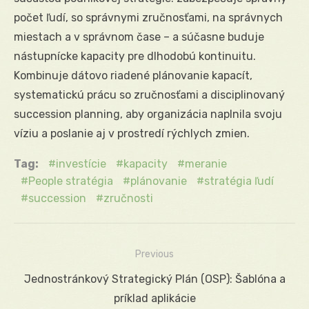
počet ľudí, so správnymi zručnosťami, na správnych
miestach a v správnom čase – a súčasne buduje
nástupnícke kapacity pre dlhodobú kontinuitu.
Kombinuje dátovo riadené plánovanie kapacít,
systematickú prácu so zručnosťami a disciplinovaný
succession planning, aby organizácia naplnila svoju
víziu a poslanie aj v prostredí rýchlych zmien.
Tag:
investície
kapacity
meranie
People stratégia
plánovanie
stratégia ľudí
succession
zručnosti
Previous
Navigácia
Previous
Jednostránkový Strategický Plán (OSP): Šablóna a
v
post:
príklad aplikácie