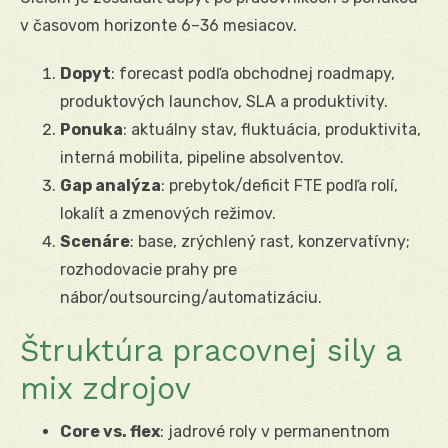
v časovom horizonte 6–36 mesiacov.
Dopyt
: forecast podľa obchodnej roadmapy,
produktových launchov, SLA a produktivity.
Ponuka
: aktuálny stav, fluktuácia, produktivita,
interná mobilita, pipeline absolventov.
Gap analýza
: prebytok/deficit FTE podľa rolí,
lokalít a zmenových režimov.
Scenáre
: base, zrýchlený rast, konzervatívny;
rozhodovacie prahy pre
nábor/outsourcing/automatizáciu.
Štruktúra pracovnej sily a
mix zdrojov
Core vs. flex
: jadrové roly v permanentnom