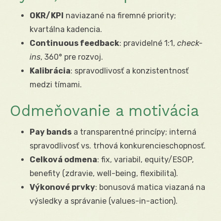
OKR/KPI
naviazané na firemné priority;
kvartálna kadencia.
Continuous feedback
: pravidelné 1:1,
check-
ins
, 360° pre rozvoj.
Kalibrácia
: spravodlivosť a konzistentnosť
medzi tímami.
Odmeňovanie a motivácia
Pay bands
a transparentné princípy; interná
spravodlivosť vs. trhová konkurencieschopnosť.
Celková odmena
: fix, variabil, equity/ESOP,
benefity (zdravie, well-being, flexibilita).
Výkonové prvky
: bonusová matica viazaná na
výsledky a správanie (values-in-action).