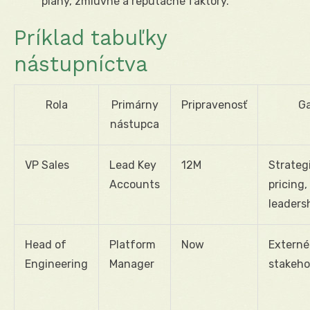
plány, zmluvné a reputačné faktory.
Príklad tabuľky
nástupníctva
Rola
Primárny
Pripravenosť
G
nástupca
VP Sales
Lead Key
12M
Strateg
Accounts
pricing,
leaders
Head of
Platform
Now
Externé
Engineering
Manager
stakeho