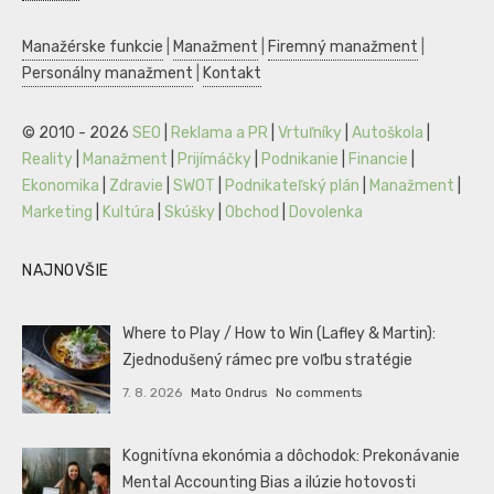
Manažérske funkcie
|
Manažment
|
Firemný manažment
|
Personálny manažment
|
Kontakt
© 2010 - 2026
SEO
|
Reklama a PR
|
Vrtuľníky
|
Autoškola
|
Reality
|
Manažment
|
Prijímáčky
|
Podnikanie
|
Financie
|
Ekonomika
|
Zdravie
|
SWOT
|
Podnikateľský plán
|
Manažment
|
Marketing
|
Kultúra
|
Skúšky
|
Obchod
|
Dovolenka
NAJNOVŠIE
Where to Play / How to Win (Lafley & Martin):
Zjednodušený rámec pre voľbu stratégie
7. 8. 2026
Mato Ondrus
No comments
Kognitívna ekonómia a dôchodok: Prekonávanie
Mental Accounting Bias a ilúzie hotovosti