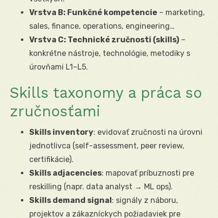
Vrstva B: Funkčné kompetencie
– marketing,
sales, finance, operations, engineering…
Vrstva C: Technické zručnosti (skills)
–
konkrétne nástroje, technológie, metodiky s
úrovňami L1–L5.
Skills taxonomy a práca so
zručnosťami
Skills inventory
: evidovať zručnosti na úrovni
jednotlivca (self-assessment, peer review,
certifikácie).
Skills adjacencies
: mapovať príbuznosti pre
reskilling (napr. data analyst → ML ops).
Skills demand signal
: signály z náboru,
projektov a zákazníckych požiadaviek pre