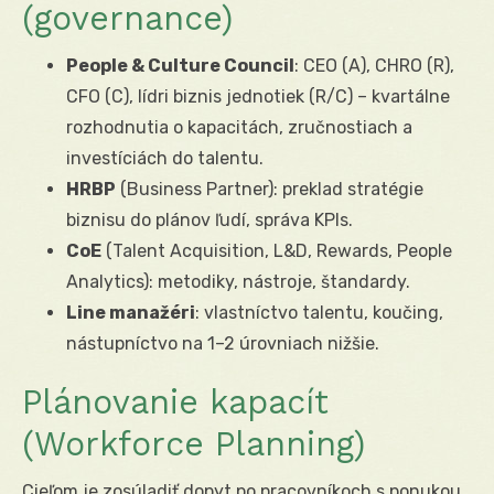
(governance)
People & Culture Council
: CEO (A), CHRO (R),
CFO (C), lídri biznis jednotiek (R/C) – kvartálne
rozhodnutia o kapacitách, zručnostiach a
investíciách do talentu.
HRBP
(Business Partner): preklad stratégie
biznisu do plánov ľudí, správa KPIs.
CoE
(Talent Acquisition, L&D, Rewards, People
Analytics): metodiky, nástroje, štandardy.
Line manažéri
: vlastníctvo talentu, koučing,
nástupníctvo na 1–2 úrovniach nižšie.
Plánovanie kapacít
(Workforce Planning)
Cieľom je zosúladiť dopyt po pracovníkoch s ponukou