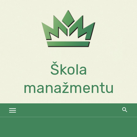
Skip
to
content
Škola
manažmentu