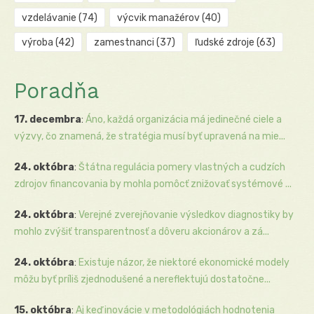
vzdelávanie
(74)
výcvik manažérov
(40)
výroba
(42)
zamestnanci
(37)
ľudské zdroje
(63)
Poradňa
17. decembra
:
Áno, každá organizácia má jedinečné ciele a
výzvy, čo znamená, že stratégia musí byť upravená na mie...
24. októbra
:
Štátna regulácia pomery vlastných a cudzích
zdrojov financovania by mohla pomôcť znižovať systémové ...
24. októbra
:
Verejné zverejňovanie výsledkov diagnostiky by
mohlo zvýšiť transparentnosť a dôveru akcionárov a zá...
24. októbra
:
Existuje názor, že niektoré ekonomické modely
môžu byť príliš zjednodušené a nereflektujú dostatočne...
15. októbra
:
Aj keď inovácie v metodológiách hodnotenia