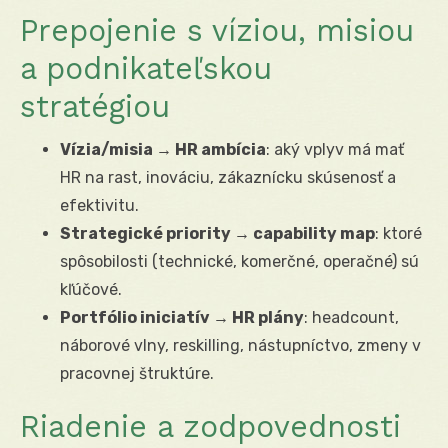
Prepojenie s víziou, misiou
a podnikateľskou
stratégiou
Vízia/misia → HR ambícia
: aký vplyv má mať
HR na rast, inováciu, zákaznícku skúsenosť a
efektivitu.
Strategické priority → capability map
: ktoré
spôsobilosti (technické, komerčné, operačné) sú
kľúčové.
Portfólio iniciatív → HR plány
: headcount,
náborové vlny, reskilling, nástupníctvo, zmeny v
pracovnej štruktúre.
Riadenie a zodpovednosti