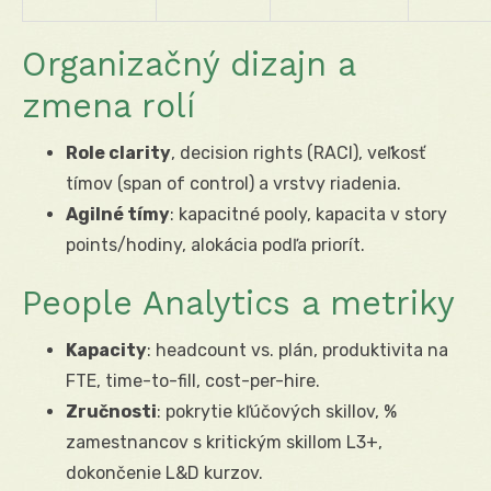
Organizačný dizajn a
zmena rolí
Role clarity
, decision rights (RACI), veľkosť
tímov (span of control) a vrstvy riadenia.
Agilné tímy
: kapacitné pooly, kapacita v story
points/hodiny, alokácia podľa priorít.
People Analytics a metriky
Kapacity
: headcount vs. plán, produktivita na
FTE, time-to-fill, cost-per-hire.
Zručnosti
: pokrytie kľúčových skillov, %
zamestnancov s kritickým skillom L3+,
dokončenie L&D kurzov.