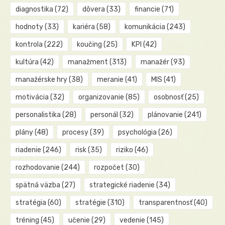
diagnostika
(72)
dôvera
(33)
financie
(71)
hodnoty
(33)
kariéra
(58)
komunikácia
(243)
kontrola
(222)
koučing
(25)
KPI
(42)
kultúra
(42)
manažment
(313)
manažér
(93)
manažérske hry
(38)
meranie
(41)
MIS
(41)
motivácia
(32)
organizovanie
(85)
osobnosť
(25)
personalistika
(28)
personál
(32)
plánovanie
(241)
plány
(48)
procesy
(39)
psychológia
(26)
riadenie
(246)
risk
(35)
riziko
(46)
rozhodovanie
(244)
rozpočet
(30)
spätná väzba
(27)
strategické riadenie
(34)
stratégia
(60)
stratégie
(310)
transparentnosť
(40)
tréning
(45)
učenie
(29)
vedenie
(145)