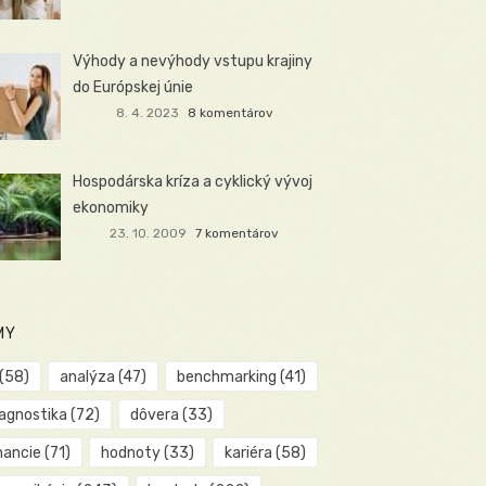
Výhody a nevýhody vstupu krajiny
do Európskej únie
8. 4. 2023
8 komentárov
Hospodárska kríza a cyklický vývoj
ekonomiky
23. 10. 2009
7 komentárov
MY
(58)
analýza
(47)
benchmarking
(41)
iagnostika
(72)
dôvera
(33)
nancie
(71)
hodnoty
(33)
kariéra
(58)