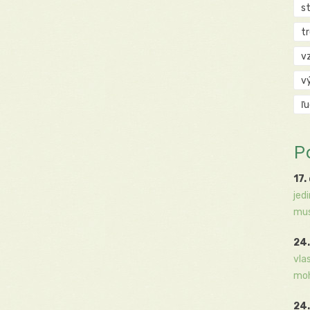
s
t
v
v
ľ
P
17.
jed
mus
24.
vla
moh
24.