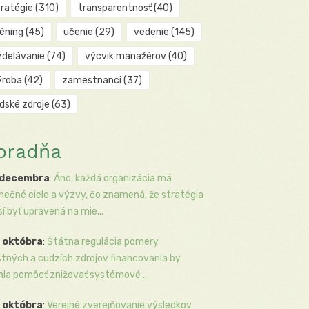
tratégie
(310)
transparentnosť
(40)
réning
(45)
učenie
(29)
vedenie
(145)
zdelávanie
(74)
výcvik manažérov
(40)
ýroba
(42)
zamestnanci
(37)
udské zdroje
(63)
oradňa
 decembra
:
Áno, každá organizácia má
inečné ciele a výzvy, čo znamená, že stratégia
í byť upravená na mie...
 októbra
:
Štátna regulácia pomery
stných a cudzích zdrojov financovania by
la pomôcť znižovať systémové ...
 októbra
:
Verejné zverejňovanie výsledkov