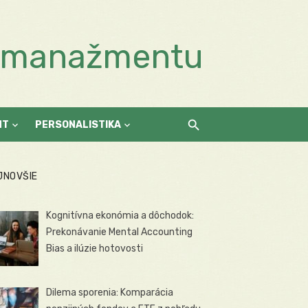
a manažmentu
NT
PERSONALISTIKA
JNOVŠIE
Kognitívna ekonómia a dôchodok:
Prekonávanie Mental Accounting
Bias a ilúzie hotovosti
Dilema sporenia: Komparácia