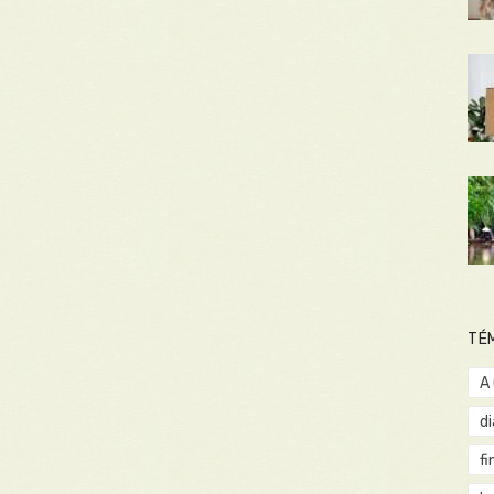
TÉ
A
d
fi