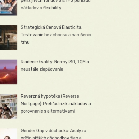
penzijných fondov a ETF z pohľadu
nákladov a flexibility
Strategická Cenová Elasticita:
Testovanie bez chaosu a narušenia
trhu
Riadenie kvality: Normy ISO, TQM a
neustále zlepšovanie
Reverzná hypotéka (Reverse
Mortgage): Prehľad rizík, nákladov a
porovnanie s alternatívami
Gender Gap v dôchodku: Analýza
príčin nižších dôchodkov žien a