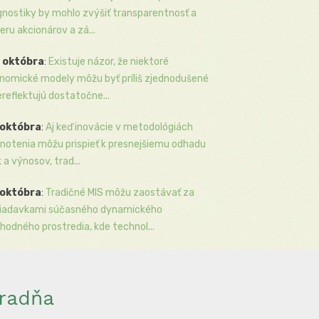
gnostiky by mohlo zvýšiť transparentnosť a
eru akcionárov a zá...
 októbra
:
Existuje názor, že niektoré
nomické modely môžu byť príliš zjednodušené
ereflektujú dostatočne...
 októbra
:
Aj keď inovácie v metodológiách
notenia môžu prispieť k presnejšiemu odhadu
k a výnosov, trad...
 októbra
:
Tradičné MIS môžu zaostávať za
iadavkami súčasného dynamického
hodného prostredia, kde technol...
radňa