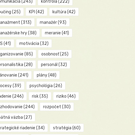
omunikácia
(243)
kontrola
(222)
oučing
(25)
KPI
(42)
kultúra
(42)
anažment
(313)
manažér
(93)
anažérske hry
(38)
meranie
(41)
IS
(41)
motivácia
(32)
rganizovanie
(85)
osobnosť
(25)
rsonalistika
(28)
personál
(32)
lánovanie
(241)
plány
(48)
rocesy
(39)
psychológia
(26)
adenie
(246)
risk
(35)
riziko
(46)
ozhodovanie
(244)
rozpočet
(30)
pätná väzba
(27)
rategické riadenie
(34)
stratégia
(60)