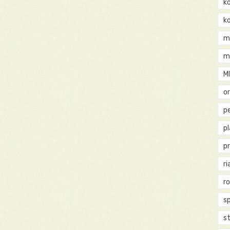
k
k
m
m
M
o
pe
p
p
ri
r
s
st