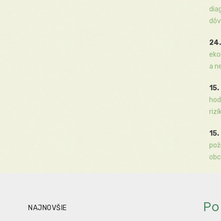
dia
dôv
24.
eko
a n
15.
hod
rizí
15.
pož
obc
Po
NAJNOVŠIE