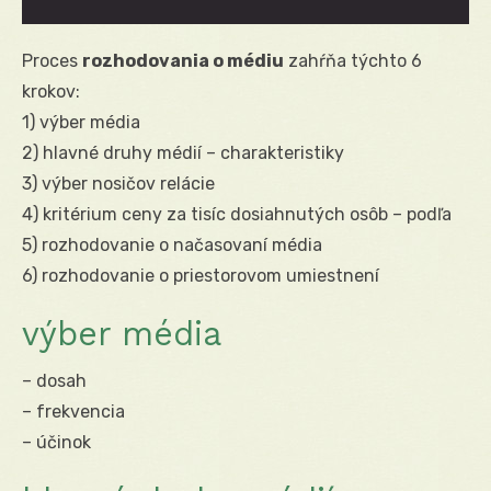
Proces
rozhodovania o médiu
zahŕňa týchto 6
krokov:
1) výber média
2) hlavné druhy médií – charakteristiky
3) výber nosičov relácie
4) kritérium ceny za tisíc dosiahnutých osôb – podľa
5) rozhodovanie o načasovaní média
6) rozhodovanie o priestorovom umiestnení
výber média
– dosah
– frekvencia
– účinok