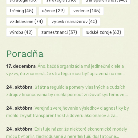
stratégia
(60)
stratégie
(310)
transparentnosť
(40)
tréning
(45)
učenie
(29)
vedenie
(145)
vzdelávanie
(74)
výcvik manažérov
(40)
výroba
(42)
zamestnanci
(37)
ľudské zdroje
(63)
Poradňa
17. decembra
:
Áno, každá organizácia má jedinečné ciele a
výzvy, čo znamená, že stratégia musí byť upravená na mie...
24. októbra
:
Štátna regulácia pomery vlastných a cudzích
zdrojov financovania by mohla pomôcť znižovať systémové ...
24. októbra
:
Verejné zverejňovanie výsledkov diagnostiky by
mohlo zvýšiť transparentnosť a dôveru akcionárov a zá...
24. októbra
:
Existuje názor, že niektoré ekonomické modely
môžu byť príliš zjednodušené a nereflektujú dostatočne...