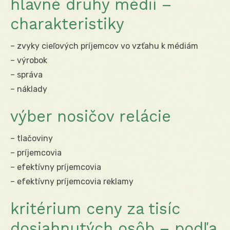
hlavné druhy médií –
charakteristiky
– zvyky cieľových príjemcov vo vzťahu k médiám
– výrobok
– správa
– náklady
výber nosičov relácie
– tlačoviny
– príjemcovia
– efektívny príjemcovia
– efektívny príjemcovia reklamy
kritérium ceny za tisíc
dosiahnutých osôb – podľa