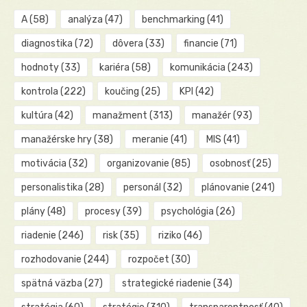
A
(58)
analýza
(47)
benchmarking
(41)
diagnostika
(72)
dôvera
(33)
financie
(71)
hodnoty
(33)
kariéra
(58)
komunikácia
(243)
kontrola
(222)
koučing
(25)
KPI
(42)
kultúra
(42)
manažment
(313)
manažér
(93)
manažérske hry
(38)
meranie
(41)
MIS
(41)
motivácia
(32)
organizovanie
(85)
osobnosť
(25)
personalistika
(28)
personál
(32)
plánovanie
(241)
plány
(48)
procesy
(39)
psychológia
(26)
riadenie
(246)
risk
(35)
riziko
(46)
rozhodovanie
(244)
rozpočet
(30)
spätná väzba
(27)
strategické riadenie
(34)