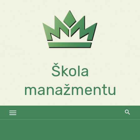
Skip
to
content
Škola
manažmentu