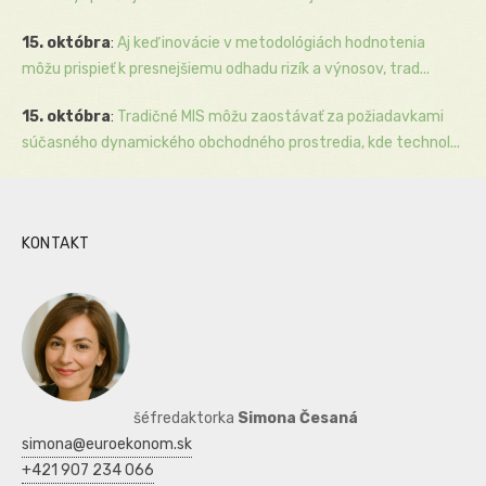
15. októbra
:
Aj keď inovácie v metodológiách hodnotenia
môžu prispieť k presnejšiemu odhadu rizík a výnosov, trad...
15. októbra
:
Tradičné MIS môžu zaostávať za požiadavkami
súčasného dynamického obchodného prostredia, kde technol...
KONTAKT
šéfredaktorka
Simona Česaná
simona@euroekonom.sk
+421 907 234 066