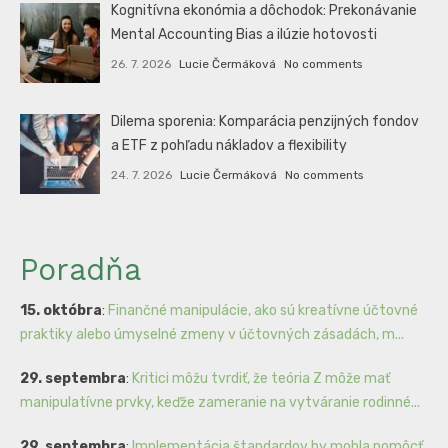
Kognitívna ekonómia a dôchodok: Prekonávanie
Mental Accounting Bias a ilúzie hotovosti
26. 7. 2026
Lucie Čermáková
No comments
Dilema sporenia: Komparácia penzijných fondov
a ETF z pohľadu nákladov a flexibility
24. 7. 2026
Lucie Čermáková
No comments
Poradňa
15. októbra
:
Finančné manipulácie, ako sú kreatívne účtovné
praktiky alebo úmyselné zmeny v účtovných zásadách, m...
29. septembra
:
Kritici môžu tvrdiť, že teória Z môže mať
manipulatívne prvky, keďže zameranie na vytváranie rodinné...
29. septembra
:
Implementácia štandardov by mohla pomôcť