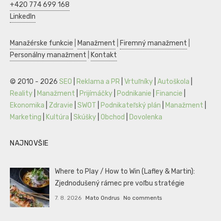
+420 774 699 168
LinkedIn
Manažérske funkcie
|
Manažment
|
Firemný manažment
|
Personálny manažment
|
Kontakt
© 2010 - 2026
SEO
|
Reklama a PR
|
Vrtuľníky
|
Autoškola
|
Reality
|
Manažment
|
Prijímáčky
|
Podnikanie
|
Financie
|
Ekonomika
|
Zdravie
|
SWOT
|
Podnikateľský plán
|
Manažment
|
Marketing
|
Kultúra
|
Skúšky
|
Obchod
|
Dovolenka
NAJNOVŠIE
Where to Play / How to Win (Lafley & Martin):
Zjednodušený rámec pre voľbu stratégie
7. 8. 2026
Mato Ondrus
No comments