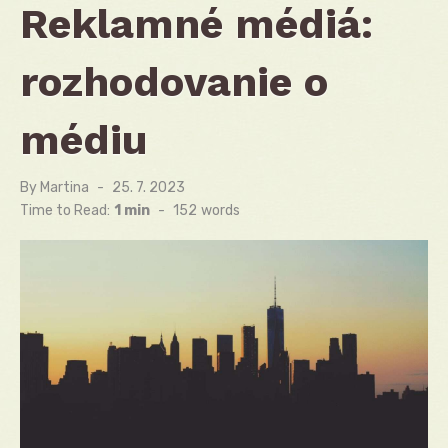
Reklamné médiá:
rozhodovanie o
médiu
By
Martina
Posted
25. 7. 2023
on
Time to Read:
1 min
-
152
words