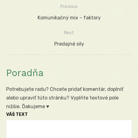
Previous
Navigácia
Previous
Komunikačný mix – faktory
v
post:
Next
článku
Next
Predajné sily
post:
Poradňa
Potrebujete radu? Chcete pridať komentár, doplniť
alebo upraviť túto stránku? Vyplňte textové pole
nižšie. Ďakujeme ♥
VÁŠ TEXT