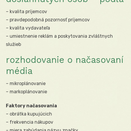
– kvalita príjemcov
– pravdepodobná pozornosť príjemcov
– kvalita vydavateľa
– umiestnenie reklám a poskytovania zvláštnych
služieb
rozhodovanie o načasovaní
média
– mikroplánovanie
– markoplánovanie
Faktory načasovania
– obrátka kupujúcich
– frekvencia nákupov
– miera zabúdania názvu značky