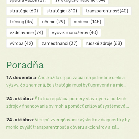
spätná väzba
(27)
strategické riadenie
(34)
stratégia
(60)
stratégie
(310)
transparentnosť
(40)
tréning
(45)
učenie
(29)
vedenie
(145)
vzdelávanie
(74)
výcvik manažérov
(40)
výroba
(42)
zamestnanci
(37)
ľudské zdroje
(63)
Poradňa
17. decembra
:
Áno, každá organizácia má jedinečné ciele a
výzvy, čo znamená, že stratégia musí byť upravená na mie...
24. októbra
:
Štátna regulácia pomery vlastných a cudzích
zdrojov financovania by mohla pomôcť znižovať systémové ...
24. októbra
:
Verejné zverejňovanie výsledkov diagnostiky by
mohlo zvýšiť transparentnosť a dôveru akcionárov a zá...