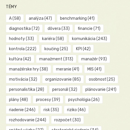
TÉMY
A
(58)
analýza
(47)
benchmarking
(41)
diagnostika
(72)
dôvera
(33)
financie
(71)
hodnoty
(33)
kariéra
(58)
komunikácia
(243)
kontrola
(222)
koučing
(25)
KPI
(42)
kultúra
(42)
manažment
(313)
manažér
(93)
manažérske hry
(38)
meranie
(41)
MIS
(41)
motivácia
(32)
organizovanie
(85)
osobnosť
(25)
personalistika
(28)
personál
(32)
plánovanie
(241)
plány
(48)
procesy
(39)
psychológia
(26)
riadenie
(246)
risk
(35)
riziko
(46)
rozhodovanie
(244)
rozpočet
(30)