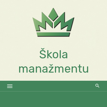
Skip
to
content
Škola
manažmentu