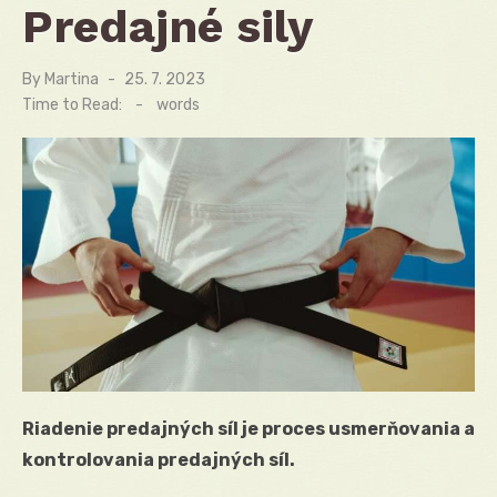
Predajné sily
By
Martina
Posted
25. 7. 2023
on
Time to Read:
-
words
Riadenie predajných síl je proces usmerňovania a
kontrolovania predajných síl.