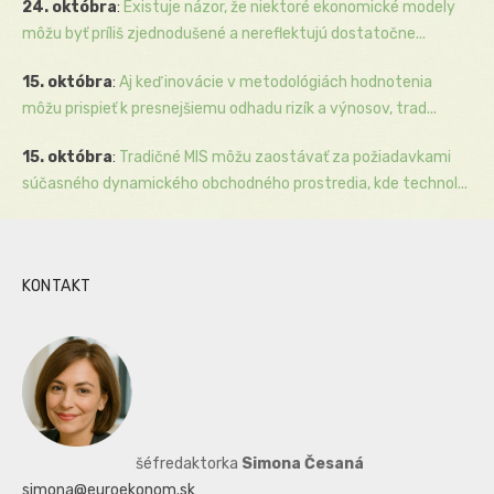
24. októbra
:
Existuje názor, že niektoré ekonomické modely
môžu byť príliš zjednodušené a nereflektujú dostatočne...
15. októbra
:
Aj keď inovácie v metodológiách hodnotenia
môžu prispieť k presnejšiemu odhadu rizík a výnosov, trad...
15. októbra
:
Tradičné MIS môžu zaostávať za požiadavkami
súčasného dynamického obchodného prostredia, kde technol...
KONTAKT
šéfredaktorka
Simona Česaná
simona@euroekonom.sk