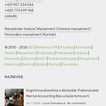
+421 907 234 066
+420 774 699 168
LinkedIn
Manažérske funkcie
|
Manažment
|
Firemný manažment
|
Personálny manažment
|
Kontakt
© 2010 - 2026
SEO
|
Reklama a PR
|
Vrtuľníky
|
Autoškola
|
Reality
|
Manažment
|
Prijímáčky
|
Podnikanie
|
Financie
|
Ekonomika
|
Zdravie
|
SWOT
|
Podnikateľský plán
|
Manažment
|
Marketing
|
Kultúra
|
Skúšky
|
Obchod
|
Dovolenka
NAJNOVŠIE
Kognitívna ekonómia a dôchodok: Prekonávanie
Mental Accounting Bias a ilúzie hotovosti
26. 7. 2026
Lucie Čermáková
No comments