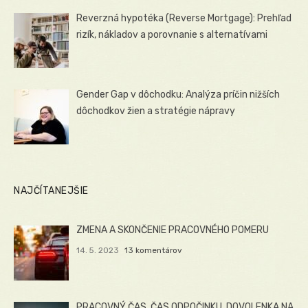
Reverzná hypotéka (Reverse Mortgage): Prehľad
rizík, nákladov a porovnanie s alternatívami
Gender Gap v dôchodku: Analýza príčin nižších
dôchodkov žien a stratégie nápravy
NAJČÍTANEJŠIE
ZMENA A SKONČENIE PRACOVNÉHO POMERU
14. 5. 2023
13 komentárov
PRACOVNÝ ČAS, ČAS ODPOČINKU, DOVOLENKA NA