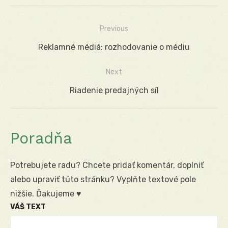
Previous
Navigácia
Previous
Reklamné médiá: rozhodovanie o médiu
v
post:
Next
článku
Next
Riadenie predajných síl
post:
Poradňa
Potrebujete radu? Chcete pridať komentár, doplniť
alebo upraviť túto stránku? Vyplňte textové pole
nižšie. Ďakujeme ♥
VÁŠ TEXT