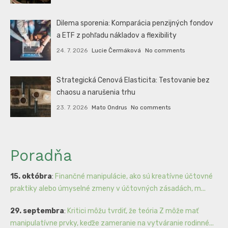
Dilema sporenia: Komparácia penzijných fondov
a ETF z pohľadu nákladov a flexibility
24. 7. 2026
Lucie Čermáková
No comments
Strategická Cenová Elasticita: Testovanie bez
chaosu a narušenia trhu
23. 7. 2026
Mato Ondrus
No comments
Poradňa
15. októbra
:
Finančné manipulácie, ako sú kreatívne účtovné
praktiky alebo úmyselné zmeny v účtovných zásadách, m...
29. septembra
:
Kritici môžu tvrdiť, že teória Z môže mať
manipulatívne prvky, keďže zameranie na vytváranie rodinné...