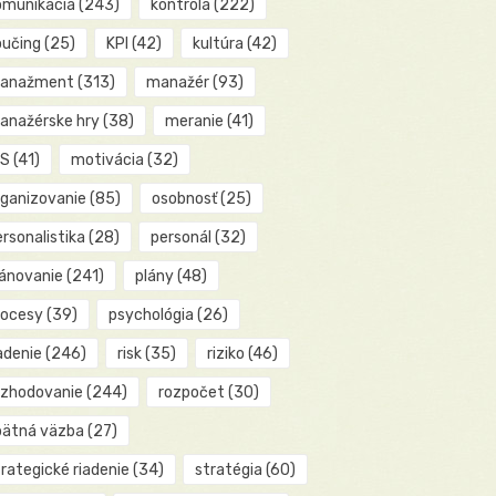
omunikácia
(243)
kontrola
(222)
oučing
(25)
KPI
(42)
kultúra
(42)
anažment
(313)
manažér
(93)
anažérske hry
(38)
meranie
(41)
IS
(41)
motivácia
(32)
rganizovanie
(85)
osobnosť
(25)
rsonalistika
(28)
personál
(32)
lánovanie
(241)
plány
(48)
rocesy
(39)
psychológia
(26)
adenie
(246)
risk
(35)
riziko
(46)
ozhodovanie
(244)
rozpočet
(30)
pätná väzba
(27)
rategické riadenie
(34)
stratégia
(60)