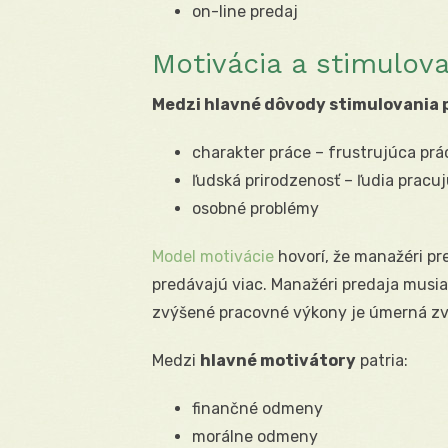
on-line predaj
Motivácia a stimulova
Medzi hlavné dôvody stimulovania p
charakter práce – frustrujúca prá
ľudská prirodzenosť – ľudia pracu
osobné problémy
Model motivácie
hovorí, že manažéri pr
predávajú viac. Manažéri predaja musi
zvýšené pracovné výkony je úmerná 
Medzi
hlavné motivátory
patria:
finančné odmeny
morálne odmeny