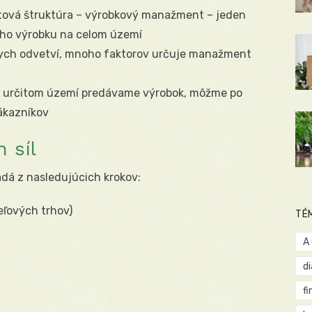
tová štruktúra – výrobkový manažment – jeden
ho výrobku na celom území
znych odvetví, mnoho faktorov určuje manažment
a určitom území predávame výrobok, môžme po
ákazníkov
 síl
adá z nasledujúcich krokov:
ieľových trhov)
TÉ
A
d
fi