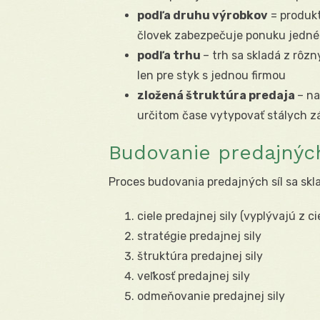
podľa druhu výrobkov
= produk
človek zabezpečuje ponuku jedné
podľa trhu
– trh sa skladá z rô
len pre styk s jednou firmou
zložená štruktúra predaja
– n
určitom čase vytypovať stálych z
Budovanie predajných
Proces budovania predajných síl sa skl
ciele predajnej sily (vyplývajú z c
stratégie predajnej sily
štruktúra predajnej sily
veľkosť predajnej sily
odmeňovanie predajnej sily