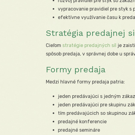
rozvoj pravidiel pre styk so zákaz
vypracovanie pravidiel pre styk s
efektívne využívanie času k pred
Stratégia predajnej si
Cieľom
stratégie predajných síl
je zaist
spôsob predaja, v správnej dobe u sprá
Formy predaja
Medzi hlavné formy predaja patria:
jeden predávajúci s jedným záka
jeden predávajúci pre skupinu zá
tím predávajúcich so skupinou zá
predajné konferencie
predajné semináre