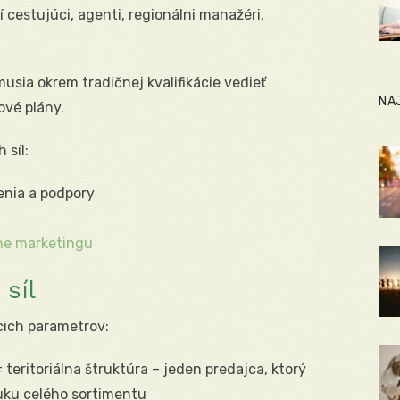
cestujúci, agenti, regionálni manažéri,
usia okrem tradičnej kvalifikácie vedieť
NA
ové plány.
síl:
enia a podpory
ne marketingu
síl
cich parametrov:
 teritoriálna štruktúra – jeden predajca, ktorý
ku celého sortimentu