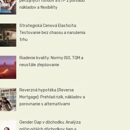
penzijných fondov a ETF z pohľadu
nákladov a flexibility
Strategická Cenová Elasticita:
Testovanie bez chaosu a narušenia
trhu
Riadenie kvality: Normy ISO, TQM a
neustále zlepšovanie
Reverzná hypotéka (Reverse
Mortgage): Prehľad rizík, nákladov a
porovnanie s alternatívami
Gender Gap v dôchodku: Analýza
príčin nižších dôchodkov žien a