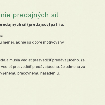
nie predajných síl
redajných síl (predajcov) patria:
ca
jú menej, ak nie sú dobre motivovaný
edaja musia vedieť presvedčiť predávajúceho, že
a vedieť presvedčiť predávajúceho, že odmena za
zvýšenému pracovnému nasadeniu.