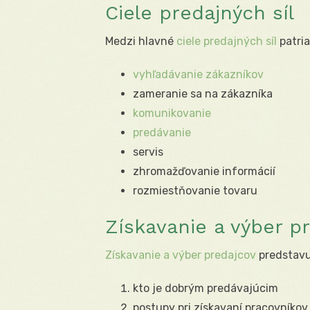
Ciele predajných síl
Medzi hlavné
ciele predajných síl
patria
vyhľadávanie zákazníkov
zameranie sa na zákazníka
komunikovanie
predávanie
servis
zhromažďovanie informácií
rozmiestňovanie tovaru
Získavanie a výber p
Získavanie a výber predajcov
predstavuj
kto je dobrým predávajúcim
postupy pri získavaní pracovníkov