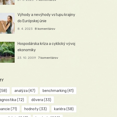
Výhody a nevýhody vstupu krajiny
do Európskej únie
8. 4. 2023
8 komentárov
Hospodárska kríza a cyklický vývoj
ekonomiky
23. 10. 2009
7 komentárov
MY
(58)
analýza
(47)
benchmarking
(41)
iagnostika
(72)
dôvera
(33)
nancie
(71)
hodnoty
(33)
kariéra
(58)