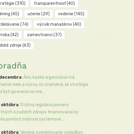
tratégie
(310)
transparentnosť
(40)
réning
(45)
učenie
(29)
vedenie
(145)
zdelávanie
(74)
výcvik manažérov
(40)
ýroba
(42)
zamestnanci
(37)
udské zdroje
(63)
oradňa
 decembra
:
Áno, každá organizácia má
inečné ciele a výzvy, čo znamená, že stratégia
í byť upravená na mie...
 októbra
:
Štátna regulácia pomery
stných a cudzích zdrojov financovania by
la pomôcť znižovať systémové ...
 októbra
:
Verejné zverejňovanie výsledkov