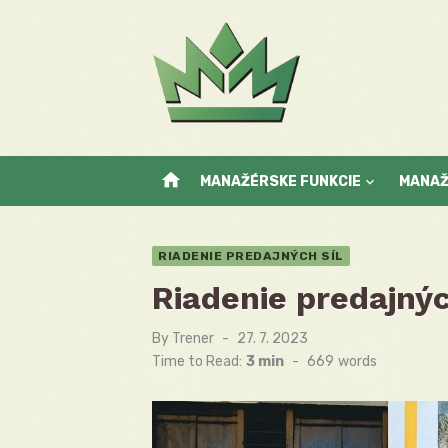
Skip
to
content
home
MANAŽÉRSKE FUNKCIE
MANA
RIADENIE PREDAJNÝCH SÍL
Riadenie predajnýc
By
Trener
Posted
27. 7. 2023
on
Time to Read:
3 min
-
669
words