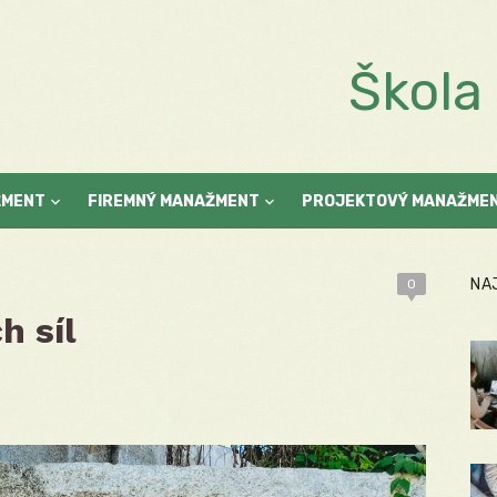
Škol
ŽMENT
FIREMNÝ MANAŽMENT
PROJEKTOVÝ MANAŽME
NA
0
h síl