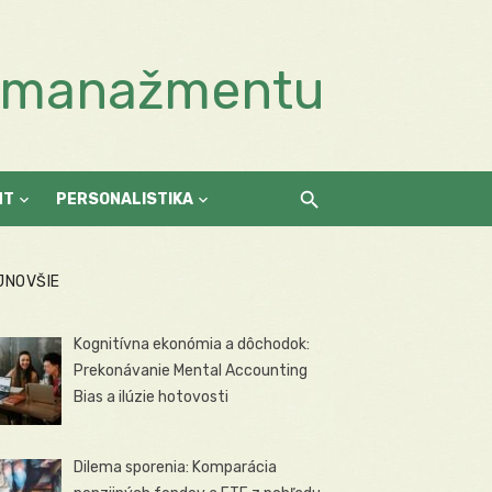
a manažmentu
NT
PERSONALISTIKA
JNOVŠIE
Kognitívna ekonómia a dôchodok:
Prekonávanie Mental Accounting
Bias a ilúzie hotovosti
Dilema sporenia: Komparácia