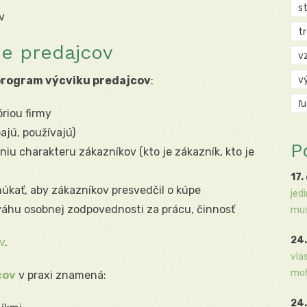
s
v
t
ie predajcov
v
program výcviku predajcov
:
v
ľ
riou firmy
ajú, používajú)
P
u charakteru zákazníkov (kto je zákazník, kto je
17.
úkať, aby zákazníkov presvedčil o kúpe
jed
váhu osobnej zodpovednosti za prácu, činnosť
mus
24.
v
.
vla
moh
cov
v praxi znamená:
24.