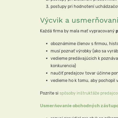
postupy pri hodnotení uchádzačo
Výcvik a usmerňovan
Každá firma by mala mať vypracovaný
oboznámime členov s firmou, histó
musí poznať výrobky (ako sa vyráb
vedieme predávajúcich k poznávani
konkurencia)
naučiť predajcov tovar účinne pon
vedieme ho k tomu, aby pochopil 
Pozrite si
spôsoby inštruktáže predajco
Usmerňovanie obchodných zástup