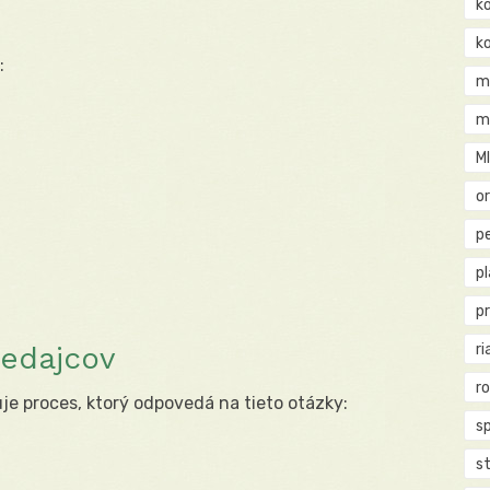
k
k
:
m
m
M
o
pe
p
p
redajcov
ri
r
e proces, ktorý odpovedá na tieto otázky:
s
st