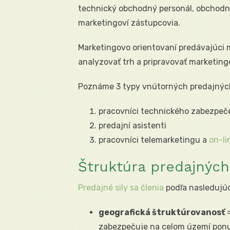
technický obchodný personál, obchodní 
marketingoví zástupcovia.
Marketingovo orientovaní predávajúci m
analyzovať trh a pripravovať marketing
Poznáme 3 typy vnútorných predajných 
pracovníci technického zabezpeč
predajní asistenti
pracovníci telemarketingu a
on-li
Štruktúra predajných 
Predajné sily sa členia
podľa nasledujú
geografická štruktúrovanosť
=
zabezpečuje na celom území ponu