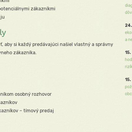
níkmi
dia
 potenciálnymi zákazníkmi
dôv
aju
24.
ly
eko
a n
iť, aby si každý predávajúci našiel vlastný a správny
vneho zákazníka.
15.
hod
rizí
15.
pož
zníkom osobný rozhovor
obc
kazníkov
kazníkov – tímový predaj