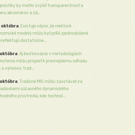
gnostiky by mohlo zvýšiť transparentnosť a
eru akcionárov a zá...
 októbra
:
Existuje názor, že niektoré
nomické modely môžu byť príliš zjednodušené
ereflektujú dostatočne...
 októbra
:
Aj keď inovácie v metodológiách
notenia môžu prispieť k presnejšiemu odhadu
k a výnosov, trad...
 októbra
:
Tradičné MIS môžu zaostávať za
iadavkami súčasného dynamického
hodného prostredia, kde technol...