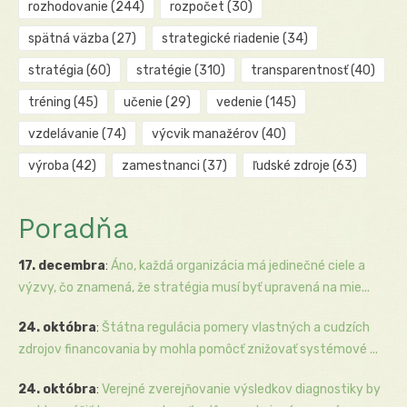
rozhodovanie
(244)
rozpočet
(30)
spätná väzba
(27)
strategické riadenie
(34)
stratégia
(60)
stratégie
(310)
transparentnosť
(40)
tréning
(45)
učenie
(29)
vedenie
(145)
vzdelávanie
(74)
výcvik manažérov
(40)
výroba
(42)
zamestnanci
(37)
ľudské zdroje
(63)
Poradňa
17. decembra
:
Áno, každá organizácia má jedinečné ciele a
výzvy, čo znamená, že stratégia musí byť upravená na mie...
24. októbra
:
Štátna regulácia pomery vlastných a cudzích
zdrojov financovania by mohla pomôcť znižovať systémové ...
24. októbra
:
Verejné zverejňovanie výsledkov diagnostiky by