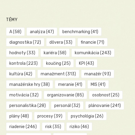
TÉMY
A
(58)
analýza
(47)
benchmarking
(41)
diagnostika
(72)
dôvera
(33)
financie
(71)
hodnoty
(33)
kariéra
(58)
komunikácia
(243)
kontrola
(223)
koučing
(25)
KPI
(43)
kultúra
(42)
manažment
(313)
manažér
(93)
manažérske hry
(38)
meranie
(41)
MIS
(41)
motivácia
(32)
organizovanie
(85)
osobnosť
(25)
personalistika
(28)
personál
(32)
plánovanie
(241)
plány
(48)
procesy
(39)
psychológia
(26)
riadenie
(246)
risk
(35)
riziko
(46)