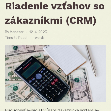
Riadenie vzťahov so
zákazníkmi (CRM)
By
Manazer
Posted
12. 4. 2023
on
Time to Read:
-
words
Budúcnosť e-iniciatív (napr. zákaznícke portály, e-