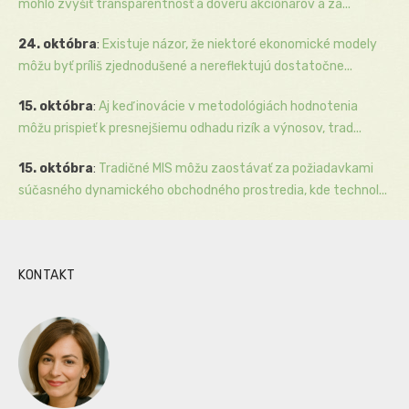
mohlo zvýšiť transparentnosť a dôveru akcionárov a zá...
24. októbra
:
Existuje názor, že niektoré ekonomické modely
môžu byť príliš zjednodušené a nereflektujú dostatočne...
15. októbra
:
Aj keď inovácie v metodológiách hodnotenia
môžu prispieť k presnejšiemu odhadu rizík a výnosov, trad...
15. októbra
:
Tradičné MIS môžu zaostávať za požiadavkami
súčasného dynamického obchodného prostredia, kde technol...
KONTAKT