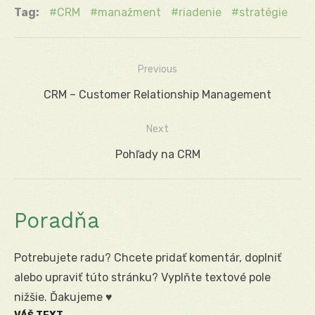
Tag:
CRM
manažment
riadenie
stratégie
Previous
Navigácia
Previous
CRM – Customer Relationship Management
v
post:
Next
článku
Next
Pohľady na CRM
post:
Poradňa
Potrebujete radu? Chcete pridať komentár, doplniť
alebo upraviť túto stránku? Vyplňte textové pole
nižšie. Ďakujeme ♥