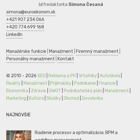
šéfredaktorka
Simona Česaná
simona@euroekonom.sk
+421 907 234 066
+420 774 699 168
LinkedIn
Manažérske funkcie
|
Manažment
|
Firemný manažment
|
Personálny manažment
|
Kontakt
© 2010 - 2026
SEO
|
Reklama a PR
|
Vrtuľníky
|
Autoškola
|
Reality
|
Manažment
|
Prijímáčky
|
Podnikanie
|
Financie
|
Ekonomika
|
Zdravie
|
SWOT
|
Podnikateľský plán
|
Manažment
|
Marketing
|
Kultúra
|
Skúšky
|
Obchod
|
Dovolenka
NAJNOVŠIE
Riadenie procesov a optimalizácia: BPM a