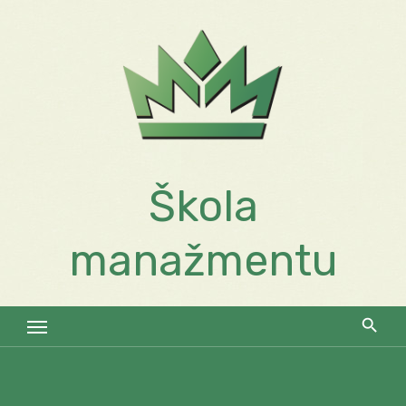
Skip
to
content
Škola
manažmentu