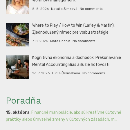
workflow management
8. 8. 2026
Natália Šimková
No comments
Where to Play / How to Win (Lafley & Martin):
Zjednodušený rámec pre voľbu stratégie
7. 8. 2026
Mato Ondrus
No comments
Kognitívna ekonómia a dôchodok: Prekonávanie
Mental Accounting Bias a ilúzie hotovosti
26. 7. 2026
Lucie Čermáková
No comments
Poradňa
15. októbra
:
Finančné manipulácie, ako sú kreatívne účtovné
praktiky alebo úmyselné zmeny v účtovných zásadách, m...