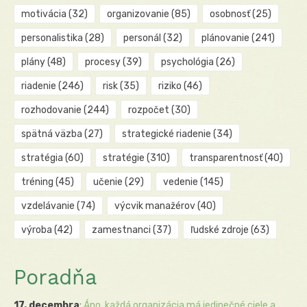
motivácia
(32)
organizovanie
(85)
osobnosť
(25)
personalistika
(28)
personál
(32)
plánovanie
(241)
plány
(48)
procesy
(39)
psychológia
(26)
riadenie
(246)
risk
(35)
riziko
(46)
rozhodovanie
(244)
rozpočet
(30)
spätná väzba
(27)
strategické riadenie
(34)
stratégia
(60)
stratégie
(310)
transparentnosť
(40)
tréning
(45)
učenie
(29)
vedenie
(145)
vzdelávanie
(74)
výcvik manažérov
(40)
výroba
(42)
zamestnanci
(37)
ľudské zdroje
(63)
Poradňa
17. decembra
:
Áno, každá organizácia má jedinečné ciele a