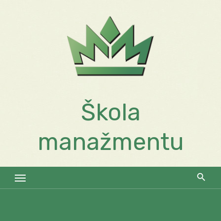
Skip
to
content
Škola
manažmentu