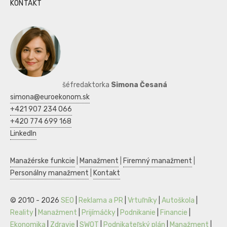
KONTAKT
šéfredaktorka
Simona Česaná
simona@euroekonom.sk
+421 907 234 066
+420 774 699 168
LinkedIn
Manažérske funkcie
|
Manažment
|
Firemný manažment
|
Personálny manažment
|
Kontakt
© 2010 - 2026
SEO
|
Reklama a PR
|
Vrtuľníky
|
Autoškola
|
Reality
|
Manažment
|
Prijímáčky
|
Podnikanie
|
Financie
|
Ekonomika
|
Zdravie
|
SWOT
|
Podnikateľský plán
|
Manažment
|