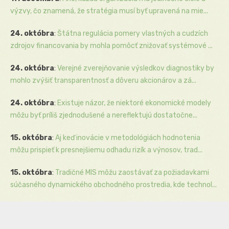
výzvy, čo znamená, že stratégia musí byť upravená na mie...
24. októbra
:
Štátna regulácia pomery vlastných a cudzích
zdrojov financovania by mohla pomôcť znižovať systémové ...
24. októbra
:
Verejné zverejňovanie výsledkov diagnostiky by
mohlo zvýšiť transparentnosť a dôveru akcionárov a zá...
24. októbra
:
Existuje názor, že niektoré ekonomické modely
môžu byť príliš zjednodušené a nereflektujú dostatočne...
15. októbra
:
Aj keď inovácie v metodológiách hodnotenia
môžu prispieť k presnejšiemu odhadu rizík a výnosov, trad...
15. októbra
:
Tradičné MIS môžu zaostávať za požiadavkami
súčasného dynamického obchodného prostredia, kde technol...