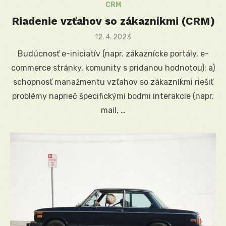
CRM
Riadenie vzťahov so zákazníkmi (CRM)
Posted
12. 4. 2023
on
Budúcnosť e-iniciatív (napr. zákaznícke portály, e-
commerce stránky, komunity s pridanou hodnotou): a)
schopnosť manažmentu vzťahov so zákazníkmi riešiť
problémy naprieč špecifickými bodmi interakcie (napr.
mail, …