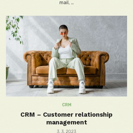
mail, …
CRM
CRM – Customer relationship
management
Posted
3. 3. 2023