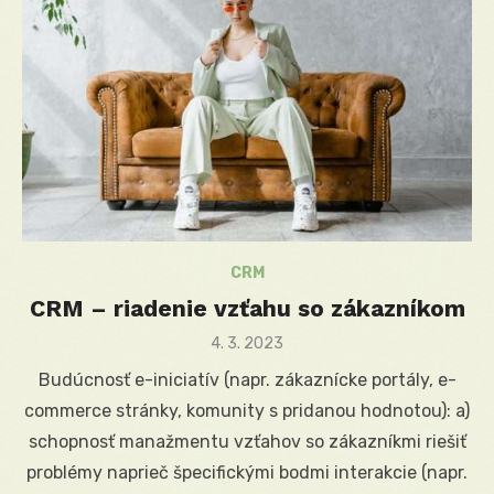
CRM
CRM – riadenie vzťahu so zákazníkom
Posted
4. 3. 2023
on
Budúcnosť e-iniciatív (napr. zákaznícke portály, e-
commerce stránky, komunity s pridanou hodnotou): a)
schopnosť manažmentu vzťahov so zákazníkmi riešiť
problémy naprieč špecifickými bodmi interakcie (napr.