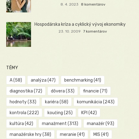
8. 4. 2023
8 komentárov
Hospodárska kríza a cyklický vývoj ekonomiky
23. 10. 2009
7 komentárov
TÉMY
A
(58)
analýza
(47)
benchmarking
(41)
diagnostika
(72)
dôvera
(33)
financie
(71)
hodnoty
(33)
kariéra
(58)
komunikácia
(243)
kontrola
(222)
koučing
(25)
KPI
(42)
kultúra
(42)
manažment
(313)
manažér
(93)
manažérske hry
(38)
meranie
(41)
MIS
(41)