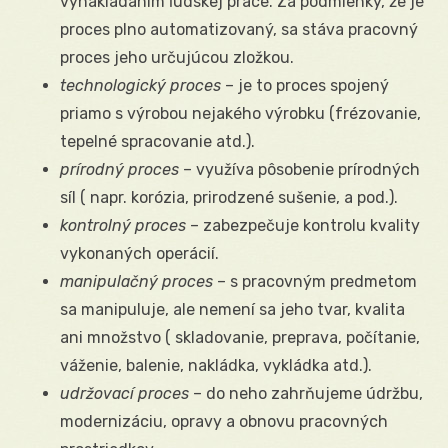
vynakladaním ľudskej práce. Za podmienky, že je
proces plno automatizovaný, sa stáva pracovný
proces jeho určujúcou zložkou.
technologický proces
– je to proces spojený
priamo s výrobou nejakého výrobku (frézovanie,
tepelné spracovanie atd.).
prírodný proces
– využíva pôsobenie prírodných
síl ( napr. korózia, prirodzené sušenie, a pod.).
kontrolný proces
– zabezpečuje kontrolu kvality
vykonaných operácií.
manipulačný proces
– s pracovným predmetom
sa manipuluje, ale nemení sa jeho tvar, kvalita
ani množstvo ( skladovanie, preprava, počítanie,
váženie, balenie, nakládka, vykládka atd.).
udržovací proces
– do neho zahrňujeme údržbu,
modernizáciu, opravy a obnovu pracovných