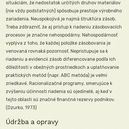
situáciám, že nedostatok určitých druhov materiálov
(nie vždy podstatných) spôsobuje prestoje výrobného
zariadenia. Neuspokojivá je najmä štruktúra zásob.
Treba zdôrazniť, že aj prístup k riadeniu zásobovacích
procesov je značne nehospodárny. Nehospodárnosť
vyplýva z toho, že každej položke zásobovania je
venovaná rovnaká pozornosť. Nepristupuje sa k
riadeniu a evidencii zásob diferencovane podľa ich
dôležitosti v obežných prostriedkoch a uplatňovanie
praktických metód (napr. ABC metóda) je veľmi
zriedkavé. Racionalizačné programy, smerujúce k
zvýšeniu účinnosti riadenia sú ojedinelé, aj keď v
tejto oblasti sú značné finančné rezervy podnikov.
(Dzurko, 1973)
Údržba a opravy