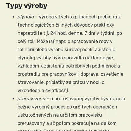
Typy výroby
plynulá –
výroba v týchto prípadoch prebieha z
technologických či iných dôvodov prakticky
nepretržite t.j. 24 hod. denne, 7 dní v týždni, po
celý rok. Môže ísť napr. o spracovanie ropy v
rafinérii alebo výrobu surovej oceli. Zaistenie
plynulej výroby býva spravidla nákladnejšie,
vzhľadom k zaisteniu potrebných podmienok a
prostrediu pre pracovníkov ( doprava, osvetlenie,
stravovanie, príplatky za prácu v noci, o
víkendoch a sviatkoch).
prerušovaná –
u prerušovanej výroby býva z cela
bežne výrobný proces po určitých operáciách
uskutočnených na určitom pracovisku
prerušovaný a až potom pokračuje na ďalšom