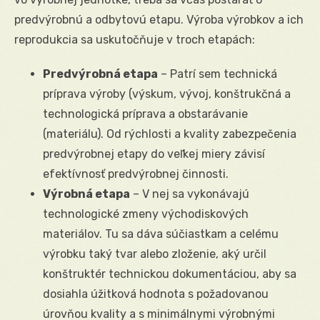
predvýrobnú a odbytovú etapu. Výroba výrobkov a ich
reprodukcia sa uskutočňuje v troch etapách:
Predvýrobná etapa
– Patrí sem technická
príprava výroby (výskum, vývoj, konštrukčná a
technologická príprava a obstarávanie
(materiálu). Od rýchlosti a kvality zabezpečenia
predvýrobnej etapy do veľkej miery závisí
efektívnosť predvýrobnej činnosti.
Výrobná etapa
– V nej sa vykonávajú
technologické zmeny východiskových
materiálov. Tu sa dáva súčiastkam a celému
výrobku taký tvar alebo zloženie, aký určil
konštruktér technickou dokumentáciou, aby sa
dosiahla úžitková hodnota s požadovanou
úrovňou kvality a s minimálnymi výrobnými