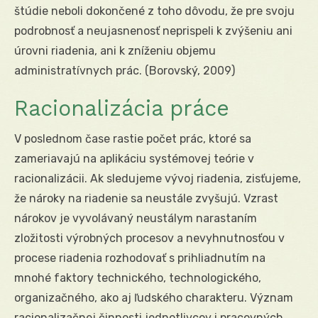
štúdie neboli dokončené z toho dôvodu, že pre svoju
podrobnosť a neujasnenosť neprispeli k zvýšeniu ani
úrovni riadenia, ani k zníženiu objemu
administratívnych prác. (Borovský, 2009)
Racionalizácia práce
V poslednom čase rastie počet prác, ktoré sa
zameriavajú na aplikáciu systémovej teórie v
racionalizácii. Ak sledujeme vývoj riadenia, zisťujeme,
že nároky na riadenie sa neustále zvyšujú. Vzrast
nárokov je vyvolávaný neustálym narastaním
zložitosti výrobných procesov a nevyhnutnosťou v
procese riadenia rozhodovať s prihliadnutím na
mnohé faktory technického, technologického,
organizačného, ako aj ľudského charakteru. Význam
racionalizačnej činnosti jednotlivcov i pracovných