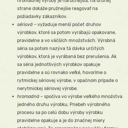
hromadnej výroby je náročnejšia, na druhej
strane dokáže pružnejšie reagovať na
požiadavky zákazníkov.
sériová –
vyžaduje menší počet druhov
výrobkov, ktoré sa potom vyrábajú opakovane,
pravidelne a vo väčších množstvách. Výrobná
séria sa potom nazýva tá dávka určitých
výrobkov, ktorá je vyrábaná bez prerušenia. Ak
sa séria jednotlivých výrobkov opakuje
pravidelne a sú rovnako veľké, hovoríme o
rytmickej sériovej výrobe, v opačnom prípade o
nerytmickej sériovej výrobe.
hromadná –
spočíva vo výrobe veľkého množstva
jedného druhu výrobku. Priebeh výrobného
procesu sa po celú dobu výroby výrobku
pravidelne opakuje a je do značnej miery