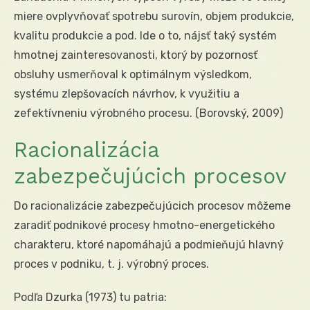
miere ovplyvňovať spotrebu surovín, objem produkcie,
kvalitu produkcie a pod. Ide o to, nájsť taký systém
hmotnej zainteresovanosti, ktorý by pozornosť
obsluhy usmerňoval k optimálnym výsledkom,
systému zlepšovacích návrhov, k využitiu a
zefektívneniu výrobného procesu. (Borovský, 2009)
Racionalizácia
zabezpečujúcich procesov
Do racionalizácie zabezpečujúcich procesov môžeme
zaradiť podnikové procesy hmotno-energetického
charakteru, ktoré napomáhajú a podmieňujú hlavný
proces v podniku, t. j. výrobný proces.
Podľa Dzurka (1973) tu patria: