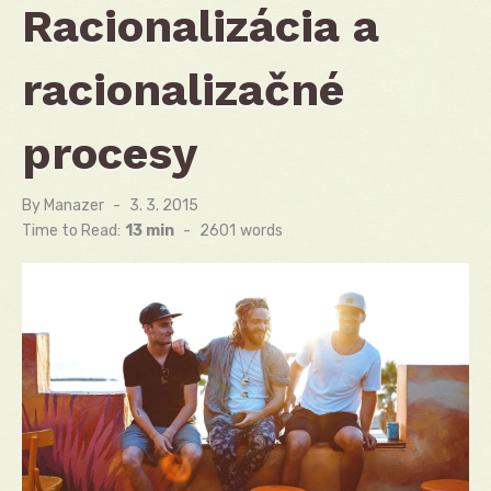
Racionalizácia a
racionalizačné
procesy
By
Manazer
Posted
3. 3. 2015
on
Time to Read:
13 min
-
2601
words