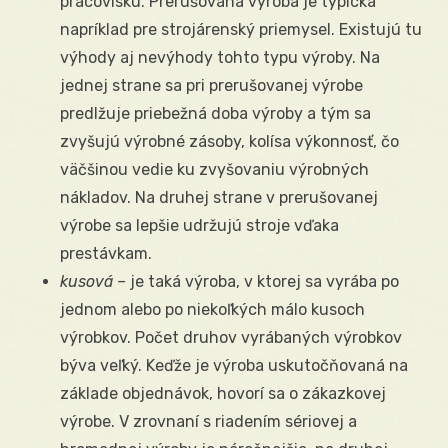
pracovisku. Prerušovaná výroba je typická
napríklad pre strojárenský priemysel. Existujú tu
výhody aj nevýhody tohto typu výroby. Na
jednej strane sa pri prerušovanej výrobe
predlžuje priebežná doba výroby a tým sa
zvyšujú výrobné zásoby, kolísa výkonnosť, čo
väčšinou vedie ku zvyšovaniu výrobných
nákladov. Na druhej strane v prerušovanej
výrobe sa lepšie udržujú stroje vďaka
prestávkam.
kusová –
je taká výroba, v ktorej sa vyrába po
jednom alebo po niekoľkých málo kusoch
výrobkov. Počet druhov vyrábaných výrobkov
býva veľký. Keďže je výroba uskutočňovaná na
základe objednávok, hovorí sa o zákazkovej
výrobe. V zrovnaní s riadením sériovej a