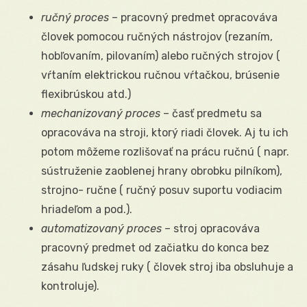
ručný proces
– pracovný predmet opracováva
človek pomocou ručných nástrojov (rezaním,
hobľovaním, pilovaním) alebo ručných strojov (
vŕtaním elektrickou ručnou vŕtačkou, brúsenie
flexibrúskou atd.)
mechanizovaný proces
– časť predmetu sa
opracováva na stroji, ktorý riadi človek. Aj tu ich
potom môžeme rozlišovať na prácu ručnú ( napr.
sústruženie zaoblenej hrany obrobku pilníkom),
strojno- ručne ( ručný posuv suportu vodiacim
hriadeľom a pod.).
automatizovaný proces
– stroj opracováva
pracovný predmet od začiatku do konca bez
zásahu ľudskej ruky ( človek stroj iba obsluhuje a
kontroluje).