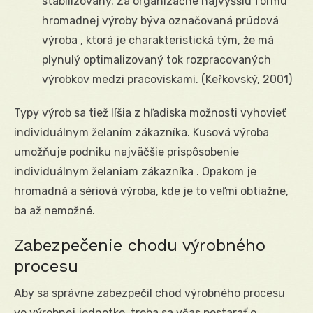
stabilizovaný. Za organizačne najvyššiu formu
hromadnej výroby býva označovaná prúdová
výroba , ktorá je charakteristická tým, že má
plynulý optimalizovaný tok rozpracovaných
výrobkov medzi pracoviskami. (Keřkovský, 2001)
Typy výrob sa tiež líšia z hľadiska možnosti vyhovieť
individuálnym želaním zákazníka. Kusová výroba
umožňuje podniku najväčšie prispôsobenie
individuálnym želaniam zákazníka . Opakom je
hromadná a sériová výroba, kde je to veľmi obtiažne,
ba až nemožné.
Zabezpečenie chodu výrobného
procesu
Aby sa správne zabezpečil chod výrobného procesu
vo výrobnej jednotke, treba sa včas postarať o