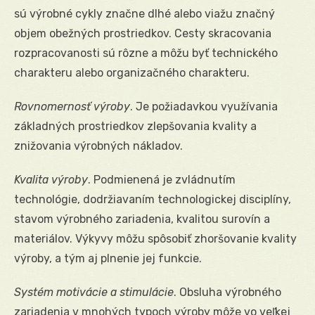
sú výrobné cykly značne dlhé alebo viažu značný
objem obežných prostriedkov. Cesty skracovania
rozpracovanosti sú rôzne a môžu byť technického
charakteru alebo organizačného charakteru.
Rovnomernosť výroby
. Je požiadavkou využívania
základných prostriedkov zlepšovania kvality a
znižovania výrobných nákladov.
Kvalita výroby
. Podmienená je zvládnutím
technológie, dodržiavaním technologickej disciplíny,
stavom výrobného zariadenia, kvalitou surovín a
materiálov. Výkyvy môžu spôsobiť zhoršovanie kvality
výroby, a tým aj plnenie jej funkcie.
Systém motivácie a stimulácie
. Obsluha výrobného
zariadenia v mnohých typoch výroby môže vo veľkej