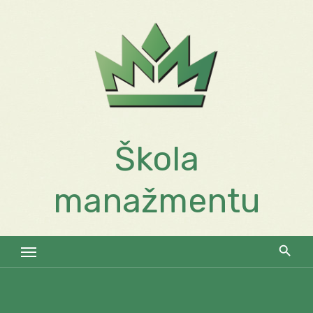
Skip
to
content
Škola
manažmentu