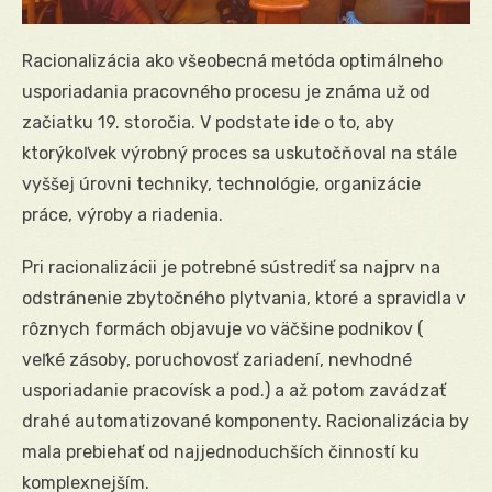
Racionalizácia ako všeobecná metóda optimálneho
usporiadania pracovného procesu je známa už od
začiatku 19. storočia. V podstate ide o to, aby
ktorýkoľvek výrobný proces sa uskutočňoval na stále
vyššej úrovni techniky, technológie, organizácie
práce, výroby a riadenia.
Pri racionalizácii je potrebné sústrediť sa najprv na
odstránenie zbytočného plytvania, ktoré a spravidla v
rôznych formách objavuje vo väčšine podnikov (
veľké zásoby, poruchovosť zariadení, nevhodné
usporiadanie pracovísk a pod.) a až potom zavádzať
drahé automatizované komponenty. Racionalizácia by
mala prebiehať od najjednoduchších činností ku
komplexnejším.