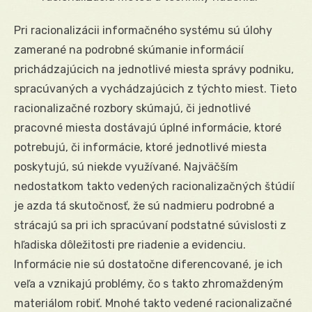
Pri racionalizácii informačného systému sú úlohy
zamerané na podrobné skúmanie informácií
prichádzajúcich na jednotlivé miesta správy podniku,
spracúvaných a vychádzajúcich z týchto miest. Tieto
racionalizačné rozbory skúmajú, či jednotlivé
pracovné miesta dostávajú úplné informácie, ktoré
potrebujú, či informácie, ktoré jednotlivé miesta
poskytujú, sú niekde využívané. Najväčším
nedostatkom takto vedených racionalizačných štúdií
je azda tá skutočnosť, že sú nadmieru podrobné a
strácajú sa pri ich spracúvaní podstatné súvislosti z
hľadiska dôležitosti pre riadenie a evidenciu.
Informácie nie sú dostatočne diferencované, je ich
veľa a vznikajú problémy, čo s takto zhromaždeným
materiálom robiť. Mnohé takto vedené racionalizačné