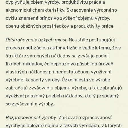
ovplyvňuje objem výroby, produktivitu práce a
ekonomické charakteristiky. Skracovanie výrobného
cyklu znamená prínos vo zvýšení objemu výroby,
obehu obežných prostriedkov a produktivity práce.
Odstraňovanie úzkych miest
. Neustále postupujúci
proces robotizácie a automatizácie vedie k tomu, že v
štruktúre výrobných nákladov sa zvyšuje podiel
fixných nákladov, čo nepriaznivo pôsobí na úroveň
vlastných nákladov pri nedostatočnom využívaní
výrobnej kapacity výroby. Úzke miesta vo výrobe
zabraňujú zvyšovaniu objemu výroby, a tak zabraňujú
využívať priaznivý priebeh nákladov, ktorý je spojený
so zvyšovaním výroby.
Rozpracovanosť výroby
. Znižovať rozpracovanosť
výroby je dôležité najmä v takých výrobách, v ktorých