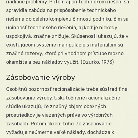
riadiace problémy. Pritom aj pri technickom riešení sa
spravidla zabúda na prispôsobenie technického
riešenia do celého komplexu činností podniku, čím sa
účinnosť technického riešenia, aj keď je niekedy
uspokojivá, značne znižuje. Skúsenosti ukazujú, že v
existujúcom systéme manipulácie s materiálom sú
značné rezervy, ktoré pri vhodnom prístupe možno
okamžite a bez nákladov využiť. (Dzurko, 1973)
Zásobovanie výroby
Osobitnú pozornosť racionalizácie treba sústrediť na
zásobovanie výroby. Uskutočnené racionalizačné
štúdie ukazujú, že značný objem obežných
prostriedkov je viazaných práve vo výrobných
zásobách. Pritom okrem toho, že zásobovanie
vyžaduje neúmerne veľké náklady, dochádza k