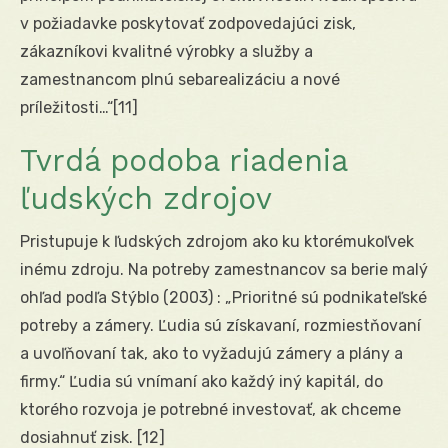
v požiadavke poskytovať zodpovedajúci zisk,
zákazníkovi kvalitné výrobky a služby a
zamestnancom plnú sebarealizáciu a nové
príležitosti…“
[11]
Tvrdá podoba riadenia
ľudských zdrojov
Pristupuje k ľudských zdrojom ako ku ktorémukoľvek
inému zdroju. Na potreby zamestnancov sa berie malý
ohľad podľa Stýblo (2003) : „Prioritné sú podnikateľské
potreby a zámery. Ľudia sú získavaní, rozmiestňovaní
a uvoľňovaní tak, ako to vyžadujú zámery a plány a
firmy.“ Ľudia sú vnímaní ako každý iný kapitál, do
ktorého rozvoja je potrebné investovať, ak chceme
dosiahnuť zisk.
[12]