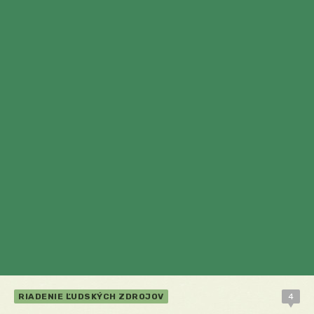
RIADENIE ĽUDSKÝCH ZDROJOV
4