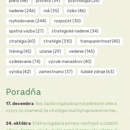
plány
(48)
procesy
(39)
psychológia
(26)
riadenie
(246)
risk
(35)
riziko
(46)
rozhodovanie
(244)
rozpočet
(30)
spätná väzba
(27)
strategické riadenie
(34)
stratégia
(60)
stratégie
(310)
transparentnosť
(40)
tréning
(45)
učenie
(29)
vedenie
(145)
vzdelávanie
(74)
výcvik manažérov
(40)
výroba
(42)
zamestnanci
(37)
ľudské zdroje
(63)
Poradňa
17. decembra
:
Áno, každá organizácia má jedinečné ciele a
výzvy, čo znamená, že stratégia musí byť upravená na mie...
24. októbra
:
Štátna regulácia pomery vlastných a cudzích