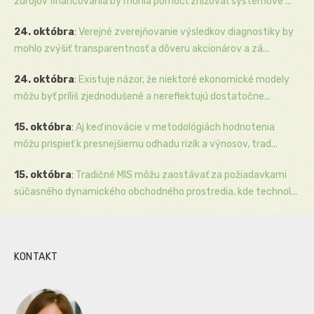
zdrojov financovania by mohla pomôcť znižovať systémové ...
24. októbra
:
Verejné zverejňovanie výsledkov diagnostiky by
mohlo zvýšiť transparentnosť a dôveru akcionárov a zá...
24. októbra
:
Existuje názor, že niektoré ekonomické modely
môžu byť príliš zjednodušené a nereflektujú dostatočne...
15. októbra
:
Aj keď inovácie v metodológiách hodnotenia
môžu prispieť k presnejšiemu odhadu rizík a výnosov, trad...
15. októbra
:
Tradičné MIS môžu zaostávať za požiadavkami
súčasného dynamického obchodného prostredia, kde technol...
KONTAKT