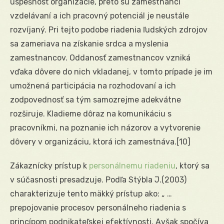
úspešnosť organizácie, preto sú zamestnanci
vzdelávaní a ich pracovný potenciál je neustále
rozvíjaný. Pri tejto podobe riadenia ľudských zdrojov
sa zameriava na získanie srdca a myslenia
zamestnancov. Oddanosť zamestnancov vzniká
vďaka dôvere do nich vkladanej, v tomto prípade je im
umožnená participácia na rozhodovaní a ich
zodpovednosť sa tým samozrejme adekvátne
rozširuje. Kladieme dôraz na komunikáciu s
pracovníkmi, na poznanie ich názorov a vytvorenie
dôvery v organizáciu, ktorá ich zamestnáva.
[10]
Zákaznícky prístup k
personálnemu riadeniu
, ktorý sa
v súčasnosti presadzuje. Podľa Stýbla J.(2003)
charakterizuje tento mäkký prístup ako: „ …
prepojovanie procesov personálneho riadenia s
princípom podnikateľskej efektívnosti. Avšak spočíva