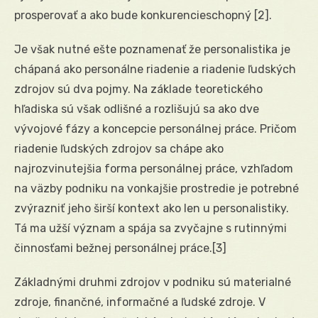
prosperovať a ako bude konkurencieschopný
[2]
.
Je však nutné ešte poznamenať že personalistika je
chápaná ako personálne riadenie a riadenie ľudských
zdrojov sú dva pojmy. Na základe teoretického
hľadiska sú však odlišné a rozlišujú sa ako dve
vývojové fázy a koncepcie personálnej práce. Pričom
riadenie ľudských zdrojov sa chápe ako
najrozvinutejšia forma personálnej práce, vzhľadom
na väzby podniku na vonkajšie prostredie je potrebné
zvýrazniť jeho širší kontext ako len u personalistiky.
Tá ma užší význam a spája sa zvyčajne s rutinnými
činnosťami bežnej personálnej práce.
[3]
Základnými druhmi zdrojov v podniku sú materialné
zdroje, finančné, informačné a ľudské zdroje. V