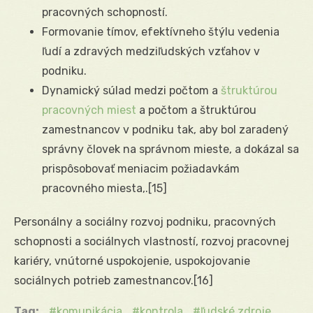
pracovných schopností.
Formovanie tímov, efektívneho štýlu vedenia
ľudí a zdravých medziľudských vzťahov v
podniku.
Dynamický súlad medzi počtom a
štruktúrou
pracovných miest
a počtom a štruktúrou
zamestnancov v podniku tak, aby bol zaradený
správny človek na správnom mieste, a dokázal sa
prispôsobovať meniacim požiadavkám
pracovného miesta,.
[15]
Personálny a sociálny rozvoj podniku, pracovných
schopnosti a sociálnych vlastností, rozvoj pracovnej
kariéry, vnútorné uspokojenie, uspokojovanie
sociálnych potrieb zamestnancov.
[16]
Tag:
komunikácia
kontrola
ľudské zdroje