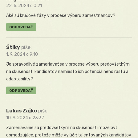
22. 5. 2024 o 0:21
Aké sú kľúčové fázy v procese výberu zamestnancov?
ODPOVEDAŤ
Štiky
píše:
1. 9. 2024 o 9:10
Je spravodlivé zameriavať sa v procese výberu predovšetkým
na skúsenosti kandidátov namiesto ich potenciálneho rastu a
adaptability?
ODPOVEDAŤ
Lukas Zajko
píše:
10. 9. 2024 o 23:37
Zameriavanie sa predovšetkým na skúsenosti môže byť
obmedzujúce, pretože môže vylúčiť talentovaných kandidátov