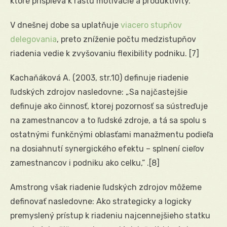
ktoré prispieva k rastu motivácie a produktivity.
V dnešnej dobe sa uplatňuje
viacero stupňov
delegovania
, preto zníženie počtu medzistupňov
riadenia vedie k zvyšovaniu flexibility podniku.
[7]
Kachaňáková A. (2003, str.10) definuje riadenie
ľudských zdrojov nasledovne: „Sa najčastejšie
definuje ako činnosť, ktorej pozornosť sa sústreďuje
na zamestnancov a to ľudské zdroje, a tá sa spolu s
ostatnými funkčnými oblasťami manažmentu podieľa
na dosiahnutí synergického efektu – splnení cieľov
zamestnancov i podniku ako celku,“ .
[8]
Amstrong však riadenie ľudských zdrojov môžeme
definovať nasledovne: Ako strategicky a logicky
premyslený prístup k riadeniu najcennejšieho statku