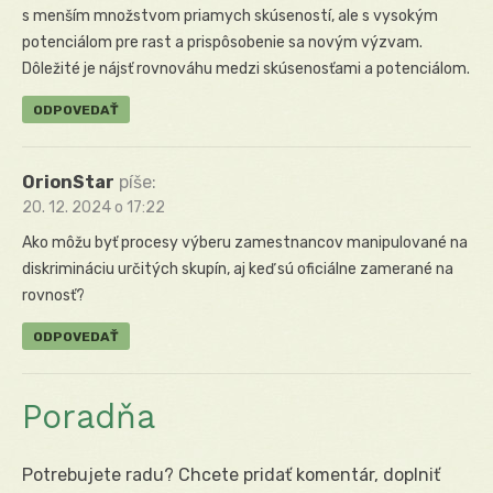
s menším množstvom priamych skúseností, ale s vysokým
potenciálom pre rast a prispôsobenie sa novým výzvam.
Dôležité je nájsť rovnováhu medzi skúsenosťami a potenciálom.
ODPOVEDAŤ
OrionStar
píše:
20. 12. 2024 o 17:22
Ako môžu byť procesy výberu zamestnancov manipulované na
diskrimináciu určitých skupín, aj keď sú oficiálne zamerané na
rovnosť?
ODPOVEDAŤ
Poradňa
Potrebujete radu? Chcete pridať komentár, doplniť