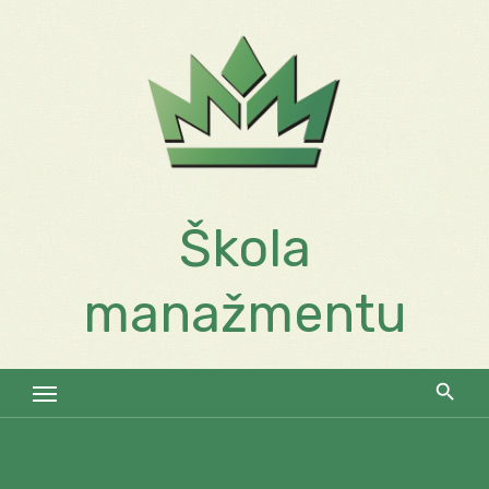
Skip
to
content
Škola
manažmentu