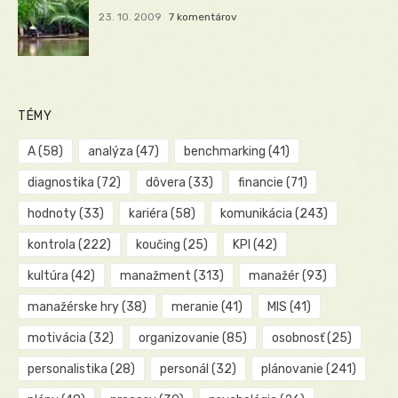
23. 10. 2009
7 komentárov
TÉMY
A
(58)
analýza
(47)
benchmarking
(41)
diagnostika
(72)
dôvera
(33)
financie
(71)
hodnoty
(33)
kariéra
(58)
komunikácia
(243)
kontrola
(222)
koučing
(25)
KPI
(42)
kultúra
(42)
manažment
(313)
manažér
(93)
manažérske hry
(38)
meranie
(41)
MIS
(41)
motivácia
(32)
organizovanie
(85)
osobnosť
(25)
personalistika
(28)
personál
(32)
plánovanie
(241)