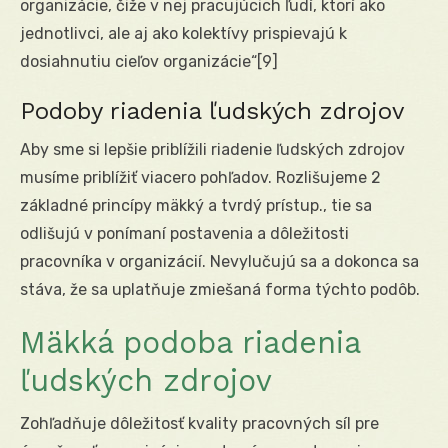
organizácie, čiže v nej pracujúcich ľudí, ktorí ako
jednotlivci, ale aj ako kolektívy prispievajú k
dosiahnutiu cieľov organizácie“
[9]
Podoby riadenia ľudských zdrojov
Aby sme si lepšie priblížili riadenie ľudských zdrojov
musíme priblížiť viacero pohľadov. Rozlišujeme 2
základné princípy mäkký a tvrdý prístup., tie sa
odlišujú v ponímaní postavenia a dôležitosti
pracovníka v organizácií. Nevylučujú sa a dokonca sa
stáva, že sa uplatňuje zmiešaná forma týchto podôb.
Mäkká podoba riadenia
ľudských zdrojov
Zohľadňuje dôležitosť kvality pracovných síl pre