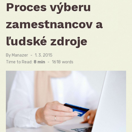
Proces výberu
zamestnancov a
ľudské zdroje
By
Manazer
Posted
1. 3. 2015
on
Time to Read:
8 min
-
1618
words