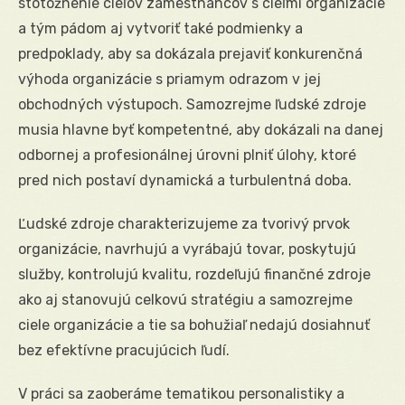
stotožnenie cieľov zamestnancov s cieľmi organizácie
a tým pádom aj vytvoriť také podmienky a
predpoklady, aby sa dokázala prejaviť konkurenčná
výhoda organizácie s priamym odrazom v jej
obchodných výstupoch. Samozrejme ľudské zdroje
musia hlavne byť kompetentné, aby dokázali na danej
odbornej a profesionálnej úrovni plniť úlohy, ktoré
pred nich postaví dynamická a turbulentná doba.
Ľudské zdroje charakterizujeme za tvorivý prvok
organizácie, navrhujú a vyrábajú tovar, poskytujú
služby, kontrolujú kvalitu, rozdeľujú finančné zdroje
ako aj stanovujú celkovú stratégiu a samozrejme
ciele organizácie a tie sa bohužiaľ nedajú dosiahnuť
bez efektívne pracujúcich ľudí.
V práci sa zaoberáme tematikou personalistiky a