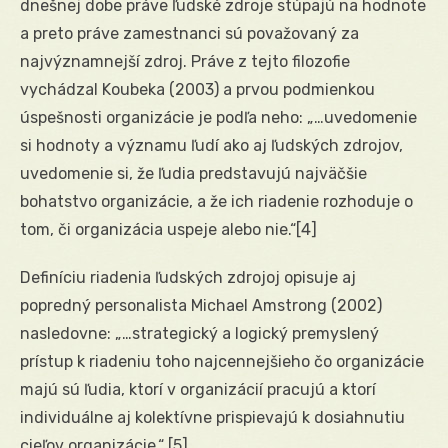
dnešnej dobe práve ľudské zdroje stúpajú na hodnote
a preto práve zamestnanci sú považovaný za
najvýznamnejší zdroj. Práve z tejto filozofie
vychádzal Koubeka (2003) a prvou podmienkou
úspešnosti organizácie je podľa neho: „…uvedomenie
si hodnoty a významu ľudí ako aj ľudských zdrojov,
uvedomenie si, že ľudia predstavujú najväčšie
bohatstvo organizácie, a že ich riadenie rozhoduje o
tom, či organizácia uspeje alebo nie.“
[4]
Definíciu riadenia ľudských zdrojoj opisuje aj
popredný personalista Michael Amstrong (2002)
nasledovne: „…strategický a logický premyslený
prístup k riadeniu toho najcennejšieho čo organizácie
majú sú ľudia, ktorí v organizácií pracujú a ktorí
individuálne aj kolektívne prispievajú k dosiahnutiu
cieľov organizácie.“
[5]