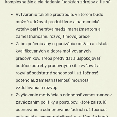
komplexnejšie ciele riadenia ľudských zdrojov a tie sú:
Vytváranie takého prostredia, v ktorom bude
možné udržovať produktívne a harmonické
vzťahy partnerstva medzi manažmentom a
zamestnancami, rozvoj tímovej práce,
Zabezpečenia aby organizácia udržala a získala
kvalifikovaných a dobre motivovaných
pracovníkov, Treba predvídať a uspokojovať
budúce potreby pracovných síl, zvyšovať a
rozvíjať podstatné schopnosti, užitočnosť
potenciál, zamestnateľnosť, možnosti
vzdelávania a rozvoj.
Zvyšovanie motivácie a oddanosť zamestnancov
zavádzaním politiky a postupov, ktoré zaisťujú
oceňovanie a odmeňovanie ľudí ich užitočnosť
potenciál a zamestnateľnosť, a to tým, že budú