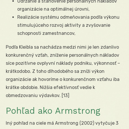
Udržanie a stanovenie personálnych nákladov
organizácie na optimálnej úrovni,
Realizácie systému odmeňovania podľa výkonu
stimulujúceho rozvoj aktivity a zvyšovanie
schopnosti zamestnancov,
Podľa Kleibla sa nachádza medzi nimi je len zdanlivo
konkurenčný vzťah, zníženie personálnych nákladov
síce pozitívne ovplyvní náklady podniku, výkonnosť –
krátkodobo. Z toho dlhodobého sa zníži výkon
organizácie ak hovoríme o konkurenčnom vzťahu iba
krátke obdobie. Nižšia efektívnosť vedie k
obmedzovaniu výdavkov.
[13]
Pohľad ako Armstrong
Iný pohľad na ciele má Armstrong (2002) vytyčuje 3