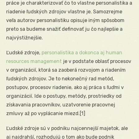
práce je charakterizovať čo to vlastne personalistika a
riadenie ľudských zdrojov vlastne je. Samozrejme
veľa autorov personalistiku opisuje iným spôsobom
preto sa budeme snažiť definovať ju čo najlepšie a
najvýstižnejšie.
Ľudské zdroje,
personalistika a dokonca aj human
resources management
je v podstate oblasť procesov
v organizácií, ktorá sa zaoberá rozvojom a riadením
ľudských zdrojov. Je to nekonečný rad metód,
postupov, procesov riadenie, ako aj práca s ľuďmi v
organizácií. Ide o postupy, metódy, prostriedky od
získavania pracovníkov, uzatvorenie pracovnej
zmluvy až po vyplácanie miezd.
[1]
Ľudské zdroje sú v podniku najcennejší majetok, ale
aj najdrahší, rozhodujú o tom ako bude podnik