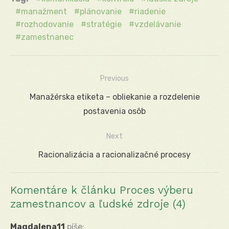
manažment
plánovanie
riadenie
rozhodovanie
stratégie
vzdelávanie
zamestnanec
Previous
Navigácia
Previous
Manažérska etiketa – obliekanie a rozdelenie
v
post:
postavenia osôb
článku
Next
Next
Racionalizácia a racionalizačné procesy
post:
Komentáre k článku Proces výberu
zamestnancov a ľudské zdroje (4)
Magdalena11
píše: