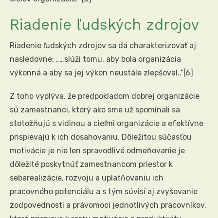
Riadenie ľudských zdrojov
Riadenie ľudských zdrojov sa dá charakterizovať aj
nasledovne: „…slúži tomu, aby bola organizácia
výkonná a aby sa jej výkon neustále zlepšoval..“
[6]
Z toho vyplýva, že predpokladom dobrej organizácie
sú zamestnanci, ktorý ako sme už spomínali sa
stotožňujú s vidinou a cieľmi organizácie a efektívne
prispievajú k ich dosahovaniu. Dôležitou súčasťou
motivácie je nie len spravodlivé odmeňovanie je
dôležité poskytnúť zamestnancom priestor k
sebarealizácie, rozvoju a uplatňovaniu ich
pracovného potenciálu a s tým súvisí aj zvyšovanie
zodpovednosti a právomoci jednotlivých pracovníkov,