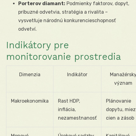
Porterov diamant:
Podmienky faktorov, dopyt,
príbuzné odvetvia, stratégia a rivalita –
vysvetľuje národnú konkurencieschopnosť
odvetví.
Indikátory pre
monitorovanie prostredia
Dimenzia
Indikátor
Manažérsk
význam
Makroekonomika
Rast HDP,
Plánovanie
inflácia,
dopytu, miez
nezamestnanosť
cien a zásob
Menové
Úrokové sadzby,
Kapitálové