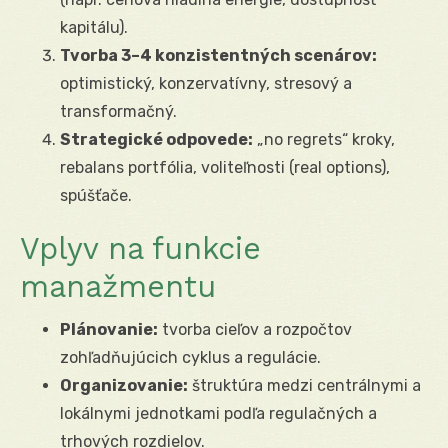
kapitálu).
Tvorba 3–4 konzistentných scenárov:
optimistický, konzervatívny, stresový a
transformačný.
Strategické odpovede:
„no regrets“ kroky,
rebalans portfólia, voliteľnosti (real options),
spúšťače.
Vplyv na funkcie
manažmentu
Plánovanie:
tvorba cieľov a rozpočtov
zohľadňujúcich cyklus a regulácie.
Organizovanie:
štruktúra medzi centrálnymi a
lokálnymi jednotkami podľa regulačných a
trhových rozdielov.