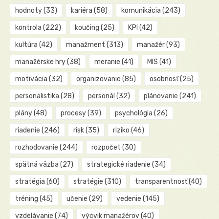
hodnoty
(33)
kariéra
(58)
komunikácia
(243)
kontrola
(222)
koučing
(25)
KPI
(42)
kultúra
(42)
manažment
(313)
manažér
(93)
manažérske hry
(38)
meranie
(41)
MIS
(41)
motivácia
(32)
organizovanie
(85)
osobnosť
(25)
personalistika
(28)
personál
(32)
plánovanie
(241)
plány
(48)
procesy
(39)
psychológia
(26)
riadenie
(246)
risk
(35)
riziko
(46)
rozhodovanie
(244)
rozpočet
(30)
spätná väzba
(27)
strategické riadenie
(34)
stratégia
(60)
stratégie
(310)
transparentnosť
(40)
tréning
(45)
učenie
(29)
vedenie
(145)
vzdelávanie
(74)
výcvik manažérov
(40)