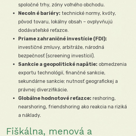
spoločné trhy, zóny voľného obchodu.
Necoln é bariéry:
technické normy, kvóty,
pôvod tovaru, lokálny obsah – ovplyvňujú
dodávateľské reťazce.
Priame zahraničné investície (FDI):
investičné zmluvy, arbitráže, národná
bezpečnosť (screening investícií).
Sankcie a geopolitické napätie:
obmedzenia
exportu technológií, finančné sankcie,
sekundárne sankcie; nutnosť geografickej a
právnej diverzifikácie.
Globálne hodnotové reťazce:
reshoring,
nearshoring, friendshoring ako reakcia na riziká
a náklady.
Fiškálna, menová a