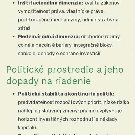
Inštitucionálna dimenzia:
kvalita zákonov,
vymožiteľnosť práva, vlastnícke práva,
protikorupčné mechanizmy, administratívna
záťaž.
Medzinárodná dimenzia:
obchodné režimy,
colné a necoln é bariéry, integračné bloky,
sankcie, dohody o ochrane investícií.
Politické prostredie a jeho
dopady na riadenie
Politická stabilita a kontinuita politík:
predvídateľnosť rozpočtových priorít, nízke riziko
náhlej legislatívnej zmeny; priamo ovplyvňuje
horizont investičných rozhodnutí a náklady
kapitálu.