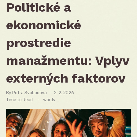
Politické a
ekonomické
prostredie
manažmentu: Vplyv
externých faktorov
By
Petra Svobodová
Posted
2. 2. 2026
on
Time to Read:
-
words