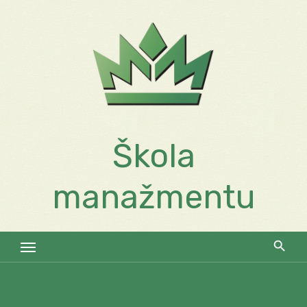
Skip
to
content
Škola
manažmentu