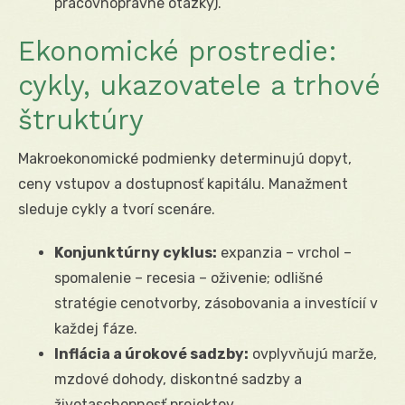
pracovnoprávne otázky).
Ekonomické prostredie:
cykly, ukazovatele a trhové
štruktúry
Makroekonomické podmienky determinujú dopyt,
ceny vstupov a dostupnosť kapitálu. Manažment
sleduje cykly a tvorí scenáre.
Konjunktúrny cyklus:
expanzia – vrchol –
spomalenie – recesia – oživenie; odlišné
stratégie cenotvorby, zásobovania a investícií v
každej fáze.
Inflácia a úrokové sadzby:
ovplyvňujú marže,
mzdové dohody, diskontné sadzby a
životaschopnosť projektov.