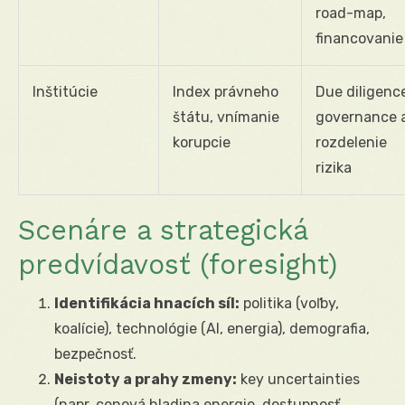
road-map,
financovanie
Inštitúcie
Index právneho
Due diligenc
štátu, vnímanie
governance 
korupcie
rozdelenie
rizika
Scenáre a strategická
predvídavosť (foresight)
Identifikácia hnacích síl:
politika (voľby,
koalície), technológie (AI, energia), demografia,
bezpečnosť.
Neistoty a prahy zmeny:
key uncertainties
(napr. cenová hladina energie, dostupnosť