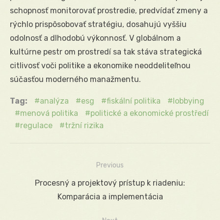
schopnosť monitorovať prostredie, predvídať zmeny a
rýchlo prispôsobovať stratégiu, dosahujú vyššiu
odolnosť a dlhodobú výkonnosť. V globálnom a
kultúrne pestr om prostredí sa tak stáva strategická
citlivosť voči politike a ekonomike neoddeliteľnou
súčasťou moderného manažmentu.
Tag:
analýza
esg
fiskální politika
lobbying
menová politika
politické a ekonomické prostředí
regulace
tržní rizika
Previous
Navigácia
Previous
Procesný a projektový prístup k riadeniu:
v
post:
Komparácia a implementácia
článku