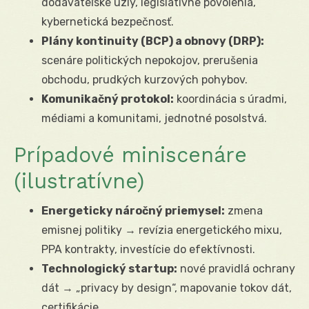
dodávateľské uzly, legislatívne povolenia,
kybernetická bezpečnosť.
Plány kontinuity (BCP) a obnovy (DRP):
scenáre politických nepokojov, prerušenia
obchodu, prudkých kurzových pohybov.
Komunikačný protokol:
koordinácia s úradmi,
médiami a komunitami, jednotné posolstvá.
Prípadové miniscenáre
(ilustratívne)
Energeticky náročný priemysel:
zmena
emisnej politiky → revízia energetického mixu,
PPA kontrakty, investície do efektívnosti.
Technologický startup:
nové pravidlá ochrany
dát → „privacy by design“, mapovanie tokov dát,
certifikácie.