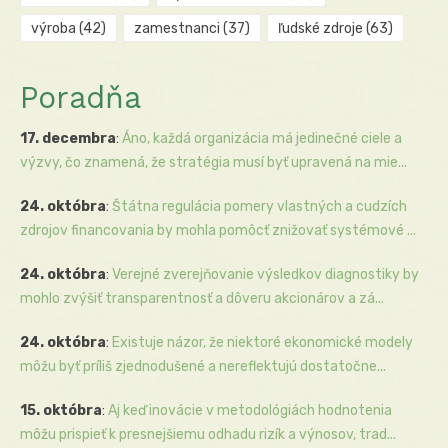
výroba
(42)
zamestnanci
(37)
ľudské zdroje
(63)
Poradňa
17. decembra
:
Áno, každá organizácia má jedinečné ciele a
výzvy, čo znamená, že stratégia musí byť upravená na mie...
24. októbra
:
Štátna regulácia pomery vlastných a cudzích
zdrojov financovania by mohla pomôcť znižovať systémové ...
24. októbra
:
Verejné zverejňovanie výsledkov diagnostiky by
mohlo zvýšiť transparentnosť a dôveru akcionárov a zá...
24. októbra
:
Existuje názor, že niektoré ekonomické modely
môžu byť príliš zjednodušené a nereflektujú dostatočne...
15. októbra
:
Aj keď inovácie v metodológiách hodnotenia
môžu prispieť k presnejšiemu odhadu rizík a výnosov, trad...