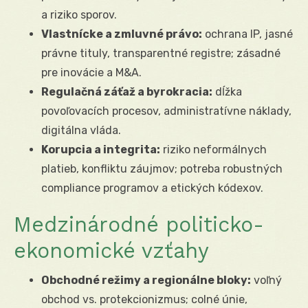
a riziko sporov.
Vlastnícke a zmluvné právo:
ochrana IP, jasné
právne tituly, transparentné registre; zásadné
pre inovácie a M&A.
Regulačná záťaž a byrokracia:
dĺžka
povoľovacích procesov, administratívne náklady,
digitálna vláda.
Korupcia a integrita:
riziko neformálnych
platieb, konfliktu záujmov; potreba robustných
compliance programov a etických kódexov.
Medzinárodné politicko-
ekonomické vzťahy
Obchodné režimy a regionálne bloky:
voľný
obchod vs. protekcionizmus; colné únie,