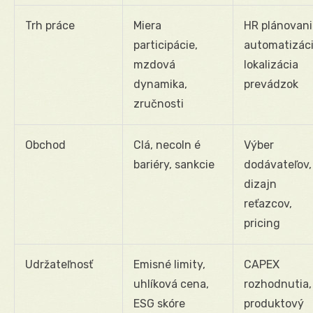
Trh práce
Miera
HR plánovani
participácie,
automatizáci
mzdová
lokalizácia
dynamika,
prevádzok
zručnosti
Obchod
Clá, necoln é
Výber
bariéry, sankcie
dodávateľov,
dizajn
reťazcov,
pricing
Udržateľnosť
Emisné limity,
CAPEX
uhlíková cena,
rozhodnutia,
ESG skóre
produktový