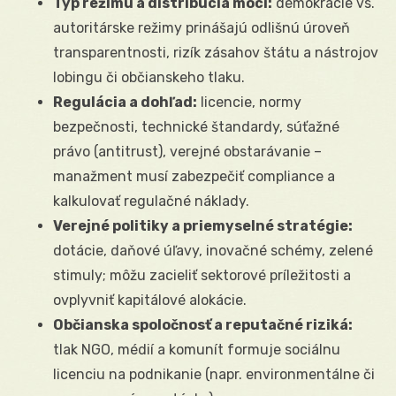
Typ režimu a distribúcia moci:
demokracie vs.
autoritárske režimy prinášajú odlišnú úroveň
transparentnosti, rizík zásahov štátu a nástrojov
lobingu či občianskeho tlaku.
Regulácia a dohľad:
licencie, normy
bezpečnosti, technické štandardy, súťažné
právo (antitrust), verejné obstarávanie –
manažment musí zabezpečiť compliance a
kalkulovať regulačné náklady.
Verejné politiky a priemyselné stratégie:
dotácie, daňové úľavy, inovačné schémy, zelené
stimuly; môžu zacieliť sektorové príležitosti a
ovplyvniť kapitálové alokácie.
Občianska spoločnosť a reputačné riziká:
tlak NGO, médií a komunít formuje sociálnu
licenciu na podnikanie (napr. environmentálne či