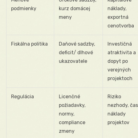
podmienky
kurz domácej
náklady,
meny
exportná
cenotvorba
Fiskálna politika
Daňové sadzby,
Investičná
deficit/ dlhové
atraktivita a
ukazovatele
dopyt po
verejných
projektoch
Regulácia
Licenčné
Riziko
požiadavky,
nezhody, čas
normy,
náklady
compliance
projektov
zmeny