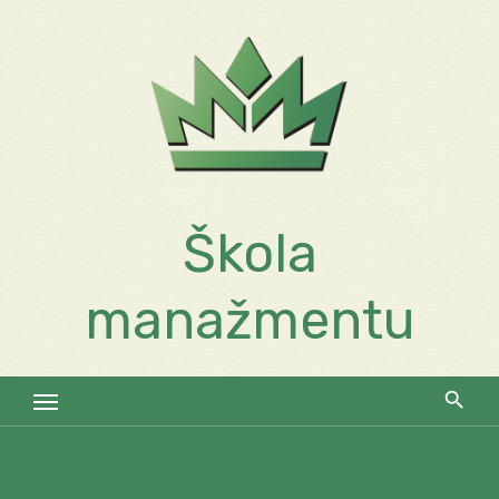
Skip
to
content
Škola
manažmentu