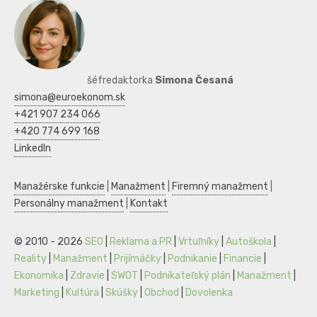
šéfredaktorka
Simona Česaná
simona@euroekonom.sk
+421 907 234 066
+420 774 699 168
LinkedIn
Manažérske funkcie
|
Manažment
|
Firemný manažment
|
Personálny manažment
|
Kontakt
© 2010 - 2026
SEO
|
Reklama a PR
|
Vrtuľníky
|
Autoškola
|
Reality
|
Manažment
|
Prijímáčky
|
Podnikanie
|
Financie
|
Ekonomika
|
Zdravie
|
SWOT
|
Podnikateľský plán
|
Manažment
|
Marketing
|
Kultúra
|
Skúšky
|
Obchod
|
Dovolenka