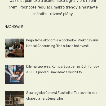
Jak číst politické a ekonomické signály pro řízení
firem. Pochopte regulaci, makro trendy a nastavte
scénáře i krizové plány.
NAJNOVŠIE
Kognitívna ekonómia a dôchodok: Prekonávanie
Mental Accounting Bias a ilúzie hotovosti
Dilema sporenia: Komparácia penzijných fondov
a ETF z pohľadu nákladov a flexibility
Strategická Cenová Elasticita: Testovanie bez
chaosu a narušenia trhu