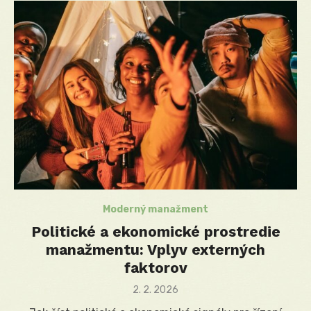
Moderný manažment
Politické a ekonomické prostredie
manažmentu: Vplyv externých
faktorov
Posted
2. 2. 2026
on