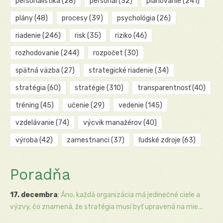
personalistika
(28)
personál
(32)
plánovanie
(241)
plány
(48)
procesy
(39)
psychológia
(26)
riadenie
(246)
risk
(35)
riziko
(46)
rozhodovanie
(244)
rozpočet
(30)
spätná väzba
(27)
strategické riadenie
(34)
stratégia
(60)
stratégie
(310)
transparentnosť
(40)
tréning
(45)
učenie
(29)
vedenie
(145)
vzdelávanie
(74)
výcvik manažérov
(40)
výroba
(42)
zamestnanci
(37)
ľudské zdroje
(63)
Poradňa
17. decembra
:
Áno, každá organizácia má jedinečné ciele a
výzvy, čo znamená, že stratégia musí byť upravená na mie...