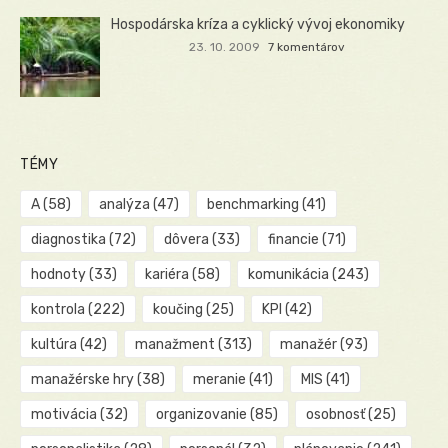
Hospodárska kríza a cyklický vývoj ekonomiky
23. 10. 2009
7 komentárov
TÉMY
A
(58)
analýza
(47)
benchmarking
(41)
diagnostika
(72)
dôvera
(33)
financie
(71)
hodnoty
(33)
kariéra
(58)
komunikácia
(243)
kontrola
(222)
koučing
(25)
KPI
(42)
kultúra
(42)
manažment
(313)
manažér
(93)
manažérske hry
(38)
meranie
(41)
MIS
(41)
motivácia
(32)
organizovanie
(85)
osobnosť
(25)