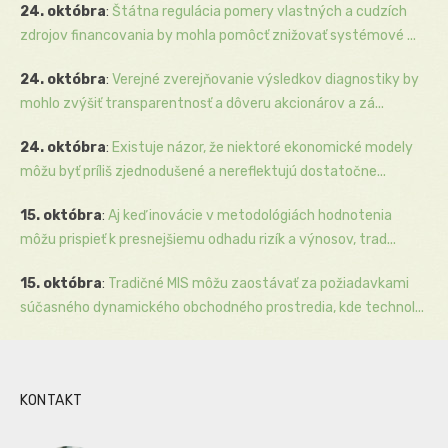
24. októbra
:
Štátna regulácia pomery vlastných a cudzích
zdrojov financovania by mohla pomôcť znižovať systémové ...
24. októbra
:
Verejné zverejňovanie výsledkov diagnostiky by
mohlo zvýšiť transparentnosť a dôveru akcionárov a zá...
24. októbra
:
Existuje názor, že niektoré ekonomické modely
môžu byť príliš zjednodušené a nereflektujú dostatočne...
15. októbra
:
Aj keď inovácie v metodológiách hodnotenia
môžu prispieť k presnejšiemu odhadu rizík a výnosov, trad...
15. októbra
:
Tradičné MIS môžu zaostávať za požiadavkami
súčasného dynamického obchodného prostredia, kde technol...
KONTAKT