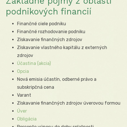
Základné pojmy z oblasti
podnikových financií
Finančné ciele podniku
Finančné rozhodovanie podniku
Získavanie finančných zdrojov
Získavanie vlastného kapitálu z externých
zdrojov
Účastina (akcia)
Opcia
Nová emisia účastín, odberné právo a
subskripčná cena
Varant
Získavanie finančných zdrojov úverovou formou
Úver
Obligácia
Percento výnosu do doby splatnosti