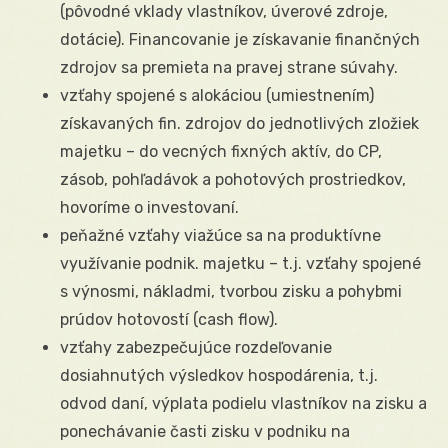
(pôvodné vklady vlastníkov, úverové zdroje,
dotácie). Financovanie je získavanie finančných
zdrojov sa premieta na pravej strane súvahy.
vzťahy spojené s alokáciou (umiestnením)
získavaných fin. zdrojov do jednotlivých zložiek
majetku – do vecných fixných aktív, do CP,
zásob, pohľadávok a pohotových prostriedkov,
hovoríme o investovaní.
peňažné vzťahy viažúce sa na produktívne
využívanie podnik. majetku – t.j. vzťahy spojené
s výnosmi, nákladmi, tvorbou zisku a pohybmi
prúdov hotovostí (cash flow).
vzťahy zabezpečujúce rozdeľovanie
dosiahnutých výsledkov hospodárenia, t.j.
odvod daní, výplata podielu vlastníkov na zisku a
ponechávanie časti zisku v podniku na