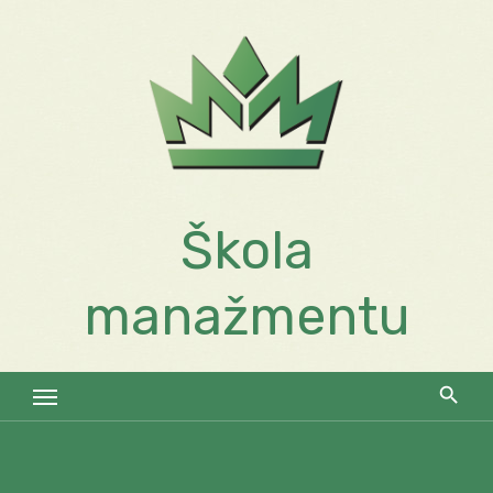
Skip
to
content
Škola
manažmentu