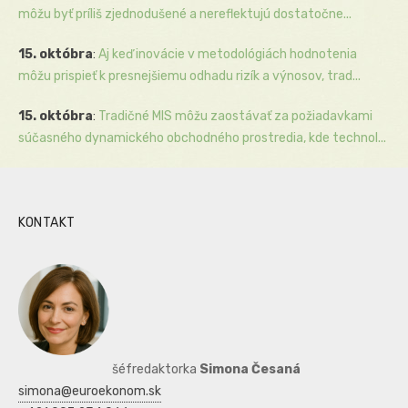
môžu byť príliš zjednodušené a nereflektujú dostatočne...
15. októbra
:
Aj keď inovácie v metodológiách hodnotenia
môžu prispieť k presnejšiemu odhadu rizík a výnosov, trad...
15. októbra
:
Tradičné MIS môžu zaostávať za požiadavkami
súčasného dynamického obchodného prostredia, kde technol...
KONTAKT
šéfredaktorka
Simona Česaná
simona@euroekonom.sk