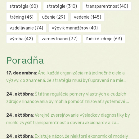
stratégia
(60)
stratégie
(310)
transparentnosť
(40)
tréning
(45)
učenie
(29)
vedenie
(145)
vzdelávanie
(74)
výcvik manažérov
(40)
výroba
(42)
zamestnanci
(37)
ľudské zdroje
(63)
Poradňa
17. decembra
:
Áno, každá organizácia má jedinečné ciele a
výzvy, čo znamená, že stratégia musí byť upravená na mie...
24. októbra
:
Štátna regulácia pomery vlastných a cudzích
zdrojov financovania by mohla pomôcť znižovať systémové ...
24. októbra
:
Verejné zverejňovanie výsledkov diagnostiky by
mohlo zvýšiť transparentnosť a dôveru akcionárov a zá...
24. októbra
:
Existuje názor, že niektoré ekonomické modely