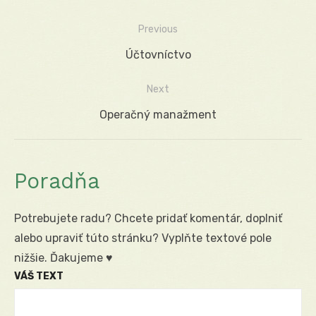
Previous
Navigácia
Previous
Účtovníctvo
v
post:
Next
článku
Next
Operačný manažment
post:
Poradňa
Potrebujete radu? Chcete pridať komentár, doplniť
alebo upraviť túto stránku? Vyplňte textové pole
nižšie. Ďakujeme ♥
VÁŠ TEXT