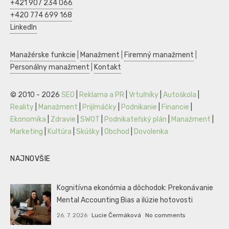
+421 907 234 066
+420 774 699 168
LinkedIn
Manažérske funkcie
|
Manažment
|
Firemný manažment
|
Personálny manažment
|
Kontakt
© 2010 - 2026
SEO
|
Reklama a PR
|
Vrtuľníky
|
Autoškola
|
Reality
|
Manažment
|
Prijímáčky
|
Podnikanie
|
Financie
|
Ekonomika
|
Zdravie
|
SWOT
|
Podnikateľský plán
|
Manažment
|
Marketing
|
Kultúra
|
Skúšky
|
Obchod
|
Dovolenka
NAJNOVŠIE
Kognitívna ekonómia a dôchodok: Prekonávanie
Mental Accounting Bias a ilúzie hotovosti
26. 7. 2026
Lucie Čermáková
No comments