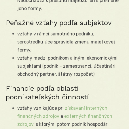
Nedochádza k presunu majetku, len k premene
jeho formy.
Peňažné vzťahy podľa subjektov
vzťahy v rámci samotného podniku,
sprostredkujúce spravidla zmenu majetkovej
formy.
vzťahy medzi podnikom a inými ekonomickými
subjektami (podnik – zamestnanci, účastinári,
obchodný partner, štátny rozpočet).
Financie podľa oblasti
podnikateľských činností
vzťahy vznikajúce pri
získavaní interných
finančných zdrojov
a
externých finančných
zdrojov
, s ktorými potom podnik hospodári