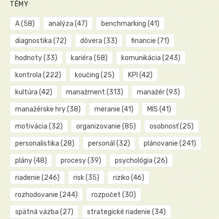
TÉMY
A
(58)
analýza
(47)
benchmarking
(41)
diagnostika
(72)
dôvera
(33)
financie
(71)
hodnoty
(33)
kariéra
(58)
komunikácia
(243)
kontrola
(222)
koučing
(25)
KPI
(42)
kultúra
(42)
manažment
(313)
manažér
(93)
manažérske hry
(38)
meranie
(41)
MIS
(41)
motivácia
(32)
organizovanie
(85)
osobnosť
(25)
personalistika
(28)
personál
(32)
plánovanie
(241)
plány
(48)
procesy
(39)
psychológia
(26)
riadenie
(246)
risk
(35)
riziko
(46)
rozhodovanie
(244)
rozpočet
(30)
spätná väzba
(27)
strategické riadenie
(34)