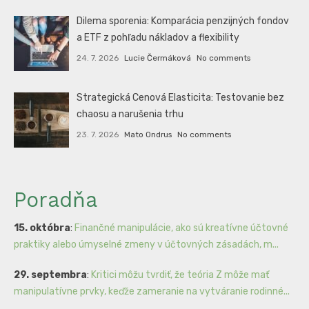
Dilema sporenia: Komparácia penzijných fondov
a ETF z pohľadu nákladov a flexibility
24. 7. 2026
Lucie Čermáková
No comments
Strategická Cenová Elasticita: Testovanie bez
chaosu a narušenia trhu
23. 7. 2026
Mato Ondrus
No comments
Poradňa
15. októbra
:
Finančné manipulácie, ako sú kreatívne účtovné
praktiky alebo úmyselné zmeny v účtovných zásadách, m...
29. septembra
:
Kritici môžu tvrdiť, že teória Z môže mať
manipulatívne prvky, keďže zameranie na vytváranie rodinné...