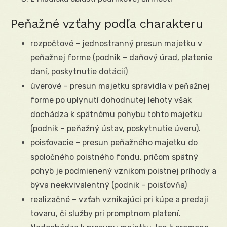
Peňažné vzťahy podľa charakteru
rozpočtové – jednostranný presun majetku v
peňažnej forme (podnik – daňový úrad, platenie
daní, poskytnutie dotácii)
úverové – presun majetku spravidla v peňažnej
forme po uplynutí dohodnutej lehoty však
dochádza k spätnému pohybu tohto majetku
(podnik – peňažný ústav, poskytnutie úveru).
poisťovacie – presun peňažného majetku do
spoločného poistného fondu, pričom spätný
pohyb je podmienený vznikom poistnej príhody a
býva neekvivalentný (podnik – poisťovňa)
realizačné – vzťah vznikajúci pri kúpe a predaji
tovaru, či služby pri promptnom platení.