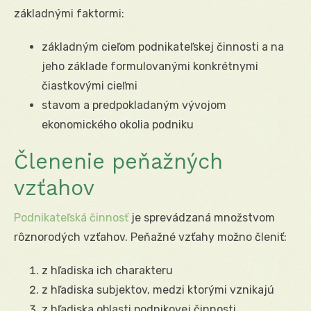
základnými faktormi:
základným cieľom podnikateľskej činnosti a na
jeho základe formulovanými konkrétnymi
čiastkovými cieľmi
stavom a predpokladaným vývojom
ekonomického okolia podniku
Členenie peňažných
vzťahov
Podnikateľská činnosť
je sprevádzaná množstvom
rôznorodých vzťahov. Peňažné vzťahy možno členiť:
z hľadiska ich charakteru
z hľadiska subjektov, medzi ktorými vznikajú
z hľadiska oblasti podnikovej činnosti