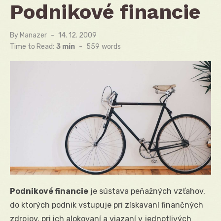
Podnikové financie
By
Manazer
Posted
14. 12. 2009
on
Time to Read:
3 min
-
559
words
Podnikové financie
je sústava peňažných vzťahov,
do ktorých podnik vstupuje pri získavaní finančných
zdrojov, pri ich alokovaní a viazaní v jednotlivých