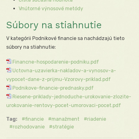
Vnútorné výnosové metódy
Súbory na stiahnutie
V kategórii Podnikové financie sa nachádzajú tieto
súbory na stiahnutie:
Financne-hospodarenie-podniku.pdf
Uctovna-uzavierka-nakladov-a-vynosov-a-
vypocet-dane-z-prijmu-Vzorovy-priklad.pdf
Podnikove-financie-prednasky.pdf
Riesene-priklady-jednoduche-urokovanie-zlozite-
urokovanie-rentovy-pocet-umorovaci-pocet.pdf
Tag:
financie
manažment
riadenie
rozhodovanie
stratégie