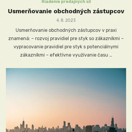
Riadenie predajných síl
Usmerňovanie obchodných zástupcov
Posted
4. 8. 2023
on
Usmerňovanie obchodných zástupcov v praxi
znamená: – rozvoj pravidiel pre styk so zákazníkmi –
vypracovanie pravidiel pre styk s potenciálnymi
zákazníkmi – efektívne využívanie času …