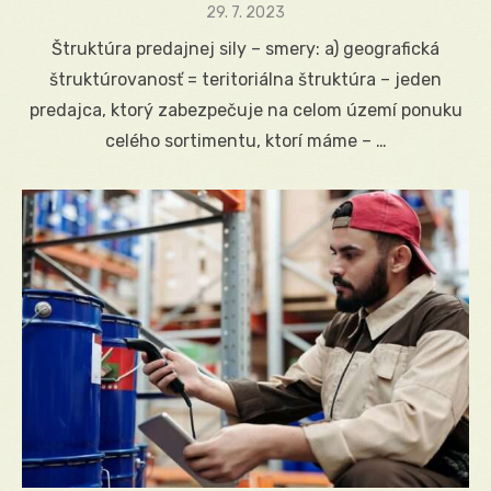
Posted
29. 7. 2023
on
Štruktúra predajnej sily – smery: a) geografická
štruktúrovanosť = teritoriálna štruktúra – jeden
predajca, ktorý zabezpečuje na celom území ponuku
celého sortimentu, ktorí máme – …