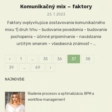
Komunikačný mix – faktory
Posted
23. 7. 2023
on
Faktory ovplyvňujúce zostavovanie komunikačného
mixu 1) druh trhu – budovanie povedomia – budovanie
pochopenia – účinné pripomínanie – navádzanie
určitým smerom – všeobecná známosť – …
‹
1
…
35
36
37
38
Stránkovanie
39
…
69
›
príspevkov
NAJNOVŠIE
Riadenie procesov a optimalizácia: BPM a
workflow management