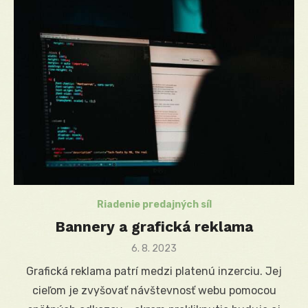
Riadenie predajných síl
Bannery a grafická reklama
Posted
6. 8. 2023
on
Grafická reklama patrí medzi platenú inzerciu. Jej
cieľom je zvyšovať návštevnosť webu pomocou