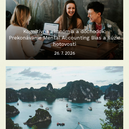
Kognitívna ekonómia a dôchodok:
Prekonávanie Mental Accounting Bias a ilúzie
hotovosti
Posted
26. 7. 2026
on