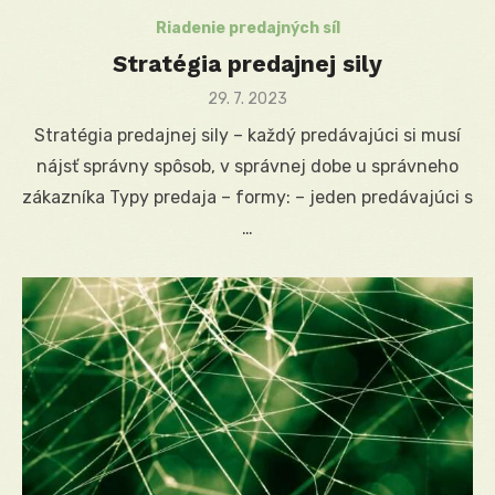
Riadenie predajných síl
Stratégia predajnej sily
Posted
29. 7. 2023
on
Stratégia predajnej sily – každý predávajúci si musí
nájsť správny spôsob, v správnej dobe u správneho
zákazníka Typy predaja – formy: – jeden predávajúci s
…