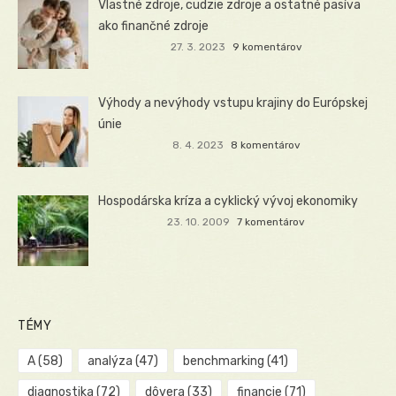
Vlastné zdroje, cudzie zdroje a ostatné pasíva
ako finančné zdroje
27. 3. 2023
9 komentárov
Výhody a nevýhody vstupu krajiny do Európskej
únie
8. 4. 2023
8 komentárov
Hospodárska kríza a cyklický vývoj ekonomiky
23. 10. 2009
7 komentárov
TÉMY
A
(58)
analýza
(47)
benchmarking
(41)
diagnostika
(72)
dôvera
(33)
financie
(71)