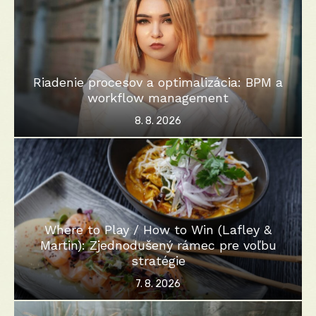
Riadenie procesov a optimalizácia: BPM a
workflow management
Posted
8. 8. 2026
on
Where to Play / How to Win (Lafley &
Martin): Zjednodušený rámec pre voľbu
stratégie
Posted
7. 8. 2026
on