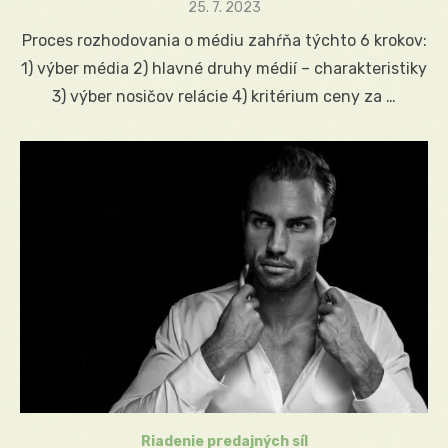
Posted
25. 7. 2023
on
Proces rozhodovania o médiu zahŕňa týchto 6 krokov:
1) výber média 2) hlavné druhy médií – charakteristiky
3) výber nosičov relácie 4) kritérium ceny za …
Riadenie predajných síl