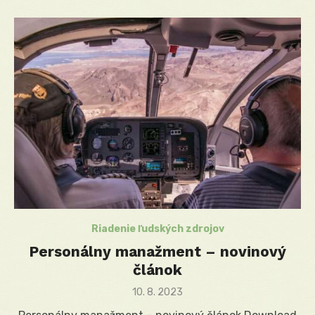
Riadenie ľudských zdrojov
Personálny manažment – novinový
článok
Posted
10. 8. 2023
on