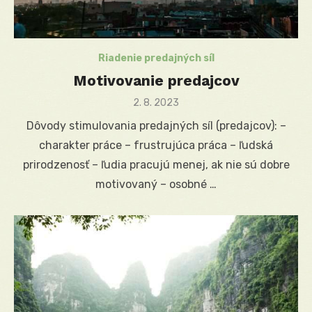
Riadenie predajných síl
Motivovanie predajcov
Posted
2. 8. 2023
on
Dôvody stimulovania predajných síl (predajcov): –
charakter práce – frustrujúca práca – ľudská
prirodzenosť – ľudia pracujú menej, ak nie sú dobre
motivovaný – osobné …