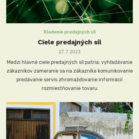
Riadenie predajných síl
Ciele predajných síl
Posted
27. 7. 2023
on
Medzi hlavné ciele predajných síl patria: vyhľadávanie
zákazníkov zameranie sa na zákazníka komunikovanie
predávanie servis zhromažďovanie informácií
rozmiestňovanie tovaru