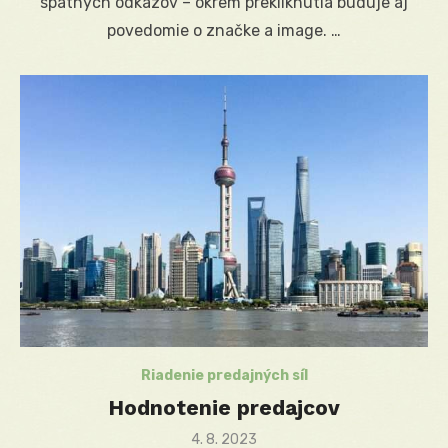
spätných odkazov – okrem prekliknutia buduje aj
povedomie o značke a image. …
Riadenie predajných síl
Hodnotenie predajcov
Posted
4. 8. 2023