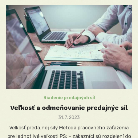
Riadenie predajných síl
Veľkosť a odmeňovanie predajnýc síl
Posted
31. 7. 2023
on
Veľkosť predajnej sily Metóda pracovného zaťaženia
pre jednotlivé veľkosti PS: – zákazníci sú rozdelení do