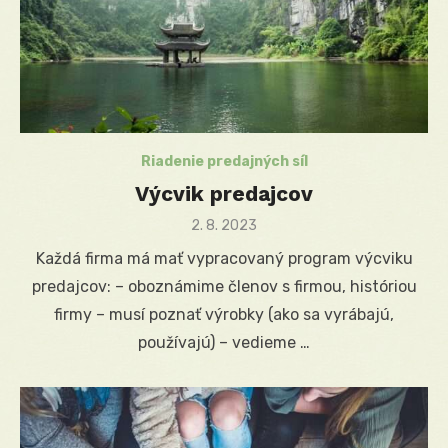
Riadenie predajných síl
Výcvik predajcov
Posted
2. 8. 2023
on
Každá firma má mať vypracovaný program výcviku
predajcov: – oboznámime členov s firmou, históriou
firmy – musí poznať výrobky (ako sa vyrábajú,
používajú) – vedieme …