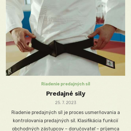
Riadenie predajných síl
Predajné sily
Posted
25. 7. 2023
on
Riadenie predajných síl je proces usmerňovania a
kontrolovania predajných síl. Klasifikácia funkcií
obchodných zástupcov – doručovateľ – príjemca