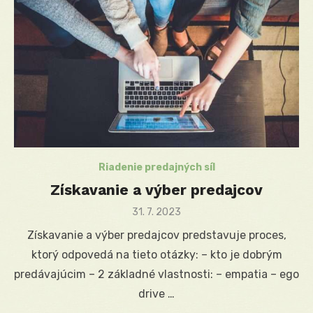
Riadenie predajných síl
Získavanie a výber predajcov
Posted
31. 7. 2023
on
Získavanie a výber predajcov predstavuje proces,
ktorý odpovedá na tieto otázky: – kto je dobrým
predávajúcim – 2 základné vlastnosti: – empatia – ego
drive …