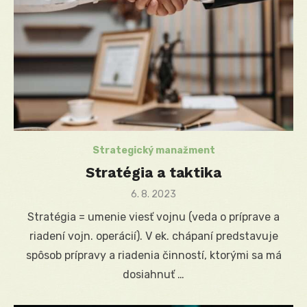
Strategický manažment
Stratégia a taktika
Posted
6. 8. 2023
on
Stratégia = umenie viesť vojnu (veda o príprave a
riadení vojn. operácií). V ek. chápaní predstavuje
spôsob prípravy a riadenia činností, ktorými sa má
dosiahnuť …