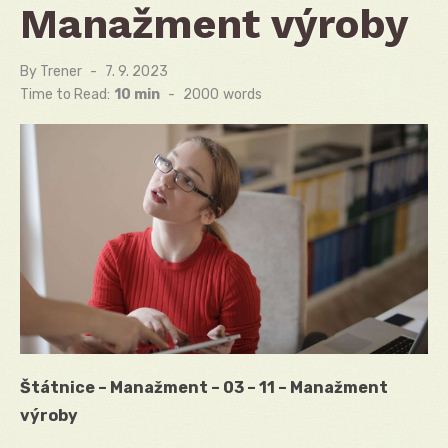
Manažment výroby
By
Trener
Posted
7. 9. 2023
on
Time to Read:
10 min
-
2000
words
Štátnice – Manažment – 03 – 11 – Manažment
výroby