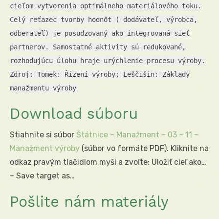
cieľom vytvorenia optimálneho materiálového toku.
Celý reťazec tvorby hodnôt ( dodávateľ, výrobca,
odberateľ) je posudzovaný ako integrovaná sieť
partnerov. Samostatné aktivity sú redukované,
rozhodujúcu úlohu hraje urýchlenie procesu výroby.
Zdroj: Tomek: Řízení výroby; Leščišin: Základy
manažmentu výroby
Download súboru
Stiahnite si súbor
Štátnice – Manažment – 03 – 11 –
Manažment výroby
(súbor vo formáte PDF). Kliknite na
odkaz pravým tlačidlom myši a zvoľte: Uložiť cieľ ako…
– Save target as…
Pošlite nám materiály