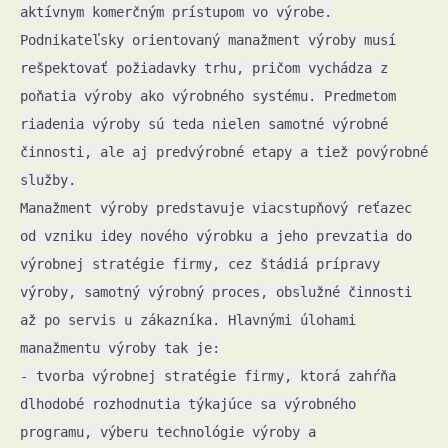
aktívnym komerčným prístupom vo výrobe.
Podnikateľsky orientovaný manažment výroby musí
rešpektovať požiadavky trhu, pričom vychádza z
poňatia výroby ako výrobného systému. Predmetom
riadenia výroby sú teda nielen samotné výrobné
činnosti, ale aj predvýrobné etapy a tiež povýrobné
služby.
Manažment výroby predstavuje viacstupňový reťazec
od vzniku idey nového výrobku a jeho prevzatia do
výrobnej stratégie firmy, cez štádiá prípravy
výroby, samotný výrobný proces, obslužné činnosti
až po servis u zákazníka. Hlavnými úlohami
manažmentu výroby tak je:
- tvorba výrobnej stratégie firmy, ktorá zahŕňa
dlhodobé rozhodnutia týkajúce sa výrobného
programu, výberu technológie výroby a