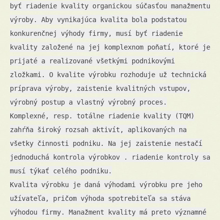
byť riadenie kvality organickou súčasťou manažmentu
výroby. Aby vynikajúca kvalita bola podstatou
konkurenčnej výhody firmy, musí byť riadenie
kvality založené na jej komplexnom poňatí, ktoré je
prijaté a realizované všetkými podnikovými
zložkami. O kvalite výrobku rozhoduje už technická
príprava výroby, zaistenie kvalitných vstupov,
výrobný postup a vlastný výrobný proces.
Komplexné, resp. totálne riadenie kvality (TQM)
zahŕňa široký rozsah aktivít, aplikovaných na
všetky činnosti podniku. Na jej zaistenie nestačí
jednoduchá kontrola výrobkov . riadenie kontroly sa
musí týkať celého podniku.
Kvalita výrobku je daná výhodami výrobku pre jeho
užívateľa, pričom výhoda spotrebiteľa sa stáva
výhodou firmy. Manažment kvality má preto významné