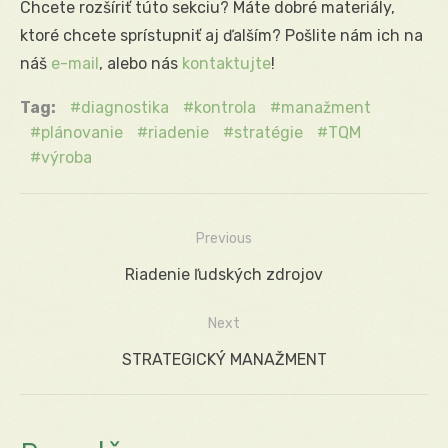
Chcete rozšíriť túto sekciu? Máte dobré materiály,
ktoré chcete sprístupniť aj ďalším? Pošlite nám ich na
náš
e-mail
, alebo nás
kontaktujte
!
Tag:
diagnostika
kontrola
manažment
plánovanie
riadenie
stratégie
TQM
výroba
Previous
Navigácia
Previous
Riadenie ľudských zdrojov
v
post:
Next
článku
Next
STRATEGICKÝ MANAŽMENT
post: