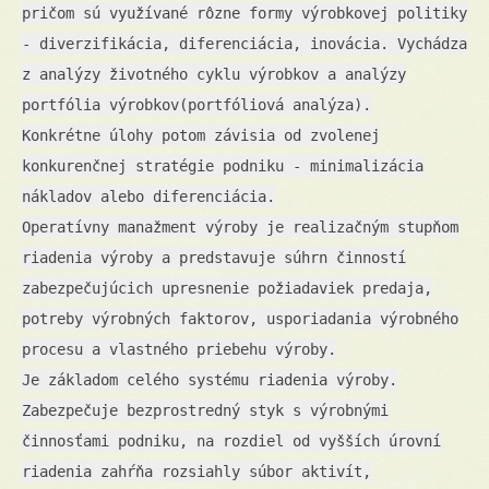
pričom sú využívané rôzne formy výrobkovej politiky
- diverzifikácia, diferenciácia, inovácia. Vychádza
z analýzy životného cyklu výrobkov a analýzy
portfólia výrobkov(portfóliová analýza).
Konkrétne úlohy potom závisia od zvolenej
konkurenčnej stratégie podniku - minimalizácia
nákladov alebo diferenciácia.
Operatívny manažment výroby je realizačným stupňom
riadenia výroby a predstavuje súhrn činností
zabezpečujúcich upresnenie požiadaviek predaja,
potreby výrobných faktorov, usporiadania výrobného
procesu a vlastného priebehu výroby.
Je základom celého systému riadenia výroby.
Zabezpečuje bezprostredný styk s výrobnými
činnosťami podniku, na rozdiel od vyšších úrovní
riadenia zahŕňa rozsiahly súbor aktivít,