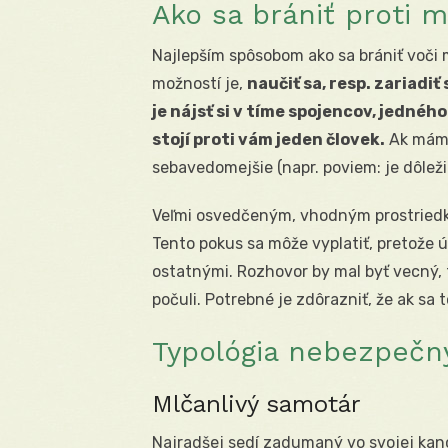
Ako sa brániť proti 
Najlepším spôsobom ako sa brániť voči
možností je,
naučiť sa, resp. zariadiť
je nájsť si v tíme spojencov, jedného
stojí proti vám jeden človek.
Ak máme
sebavedomejšie (napr. poviem: je dôležit
Veľmi osvedčeným, vhodným prostried
Tento pokus sa môže vyplatiť, pretože 
ostatnými. Rozhovor by mal byť vecný, 
počuli. Potrebné je zdôrazniť, že ak sa
Typológia nebezpečn
Mlčanlivý samotár
Najradšej sedí zadumaný vo svojej kanc