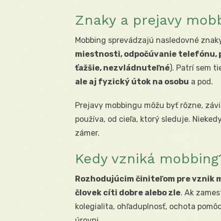
Znaky a prejavy mob
Mobbing sprevádzajú nasledovné znak
miestnosti, odpočúvanie telefónu, 
ťažšie, nezvládnuteľné
). Patrí sem t
ale aj fyzický útok na osobu
a pod.
Prejavy mobbingu môžu byť rôzne, závisi
používa, od cieľa, ktorý sleduje. Niekedy
zámer.
Kedy vzniká mobbing
Rozhodujúcim činiteľom pre vznik mo
človek cíti dobre alebo zle
. Ak zames
kolegialita, ohľaduplnosť, ochota pomôc
úrovni.