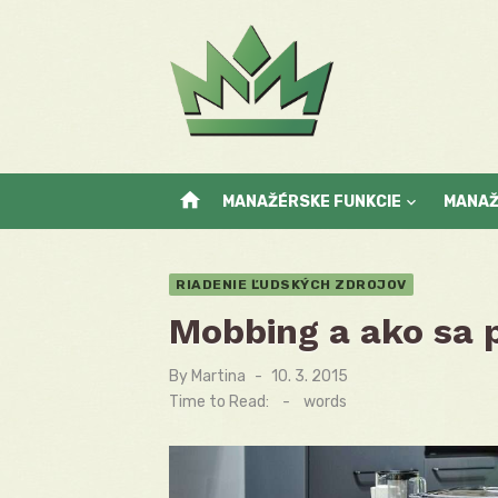
Skip
to
content
home
MANAŽÉRSKE FUNKCIE
MANA
RIADENIE ĽUDSKÝCH ZDROJOV
Mobbing a ako sa 
By
Martina
Posted
10. 3. 2015
on
Time to Read:
-
words