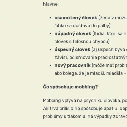
hlavne:
osamotený človek
(žena v mužsk
ľahko sa dostáva do paľby)
nápadný človek
(ľudia, ktorí sa 
človek s telesnou chybou)
úspešný človek
(aj úspech býva 
závisť, očierňovanie pred ostatný
nový pracovník
(môže mať problé
ako kolega, že je mladší, mladšia –
Čo spôsobuje mobbing?
Mobbing vplýva na psychiku človeka, po
Ak trvá príliš dlho spôsobuje apatiu, de
problémy s tlakom a iné výpadky zdrav