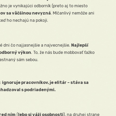
o je vynikajúci odborník (preto aj to miesto
ov sa väčšinou nevyzná
. Mlčanlivý nemôže ani
 keď ho nechajú na pokoji.
 dni čo najjasnejšie a najvecnejšie.
Najlepší
 odborný výkon
. To, že nás bude mobbovať ťažko
amestnaný sám sebou.
l:
ignoruje pracovníkov, je elitár – stáva sa
zahadzoval s podriadenými.
pred ním
(
lebo si váži osobnosti
), na druhej strane