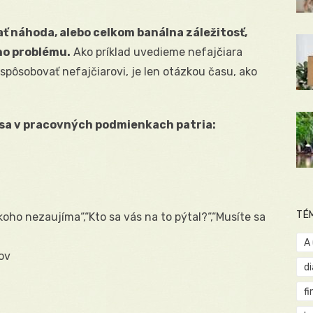
ť náhoda, alebo celkom banálna záležitosť,
ho problému.
Ako príklad uvedieme nefajčiara
ispôsobovať nefajčiarovi, je len otázkou času, ako
 sa v pracovných podmienkach patria:
TÉ
koho nezaujíma“,“Kto sa vás na to pýtal?“,“Musíte sa
A
ov
d
fi