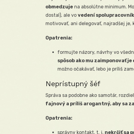
obmedzuje
na absolútne minimum. Možn
dostal), ale vo
vedení spolupracovník
motivovať, ani delegovať, najradšej je,
Opatrenia:
formujte názory, návrhy vo všedné
spôsob ako mu zaimponovať je
možno očakávať, lebo je príliš z
Neprístupný šéf
Správa sa podobne ako samotár, rozdie
fajnový a príliš arogantný, aby sa 
Opatrenia:
správny kontakt, t. j.
nekrčiť sa 