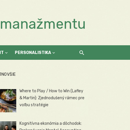
a manažmentu
NT
PERSONALISTIKA
JNOVŠIE
Where to Play / How to Win (Lafley
& Martin): Zjednodušený rámec pre
voľbu stratégie
Kognitívna ekonómia a dôchodok: