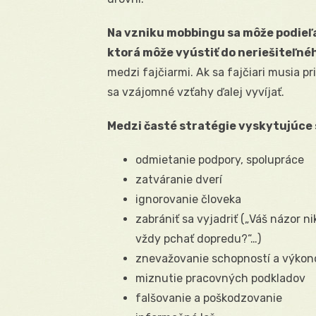
Na vzniku mobbingu sa môže podieľa
ktorá môže vyústiť do neriešiteľné
medzi fajčiarmi. Ak sa fajčiari musia pr
sa vzájomné vzťahy ďalej vyvíjať.
Medzi časté stratégie vyskytujúce
odmietanie podpory, spolupráce
zatváranie dverí
ignorovanie človeka
zabrániť sa vyjadriť („Váš názor ni
vždy pchať dopredu?“…)
znevažovanie schopností a výkon
miznutie pracovných podkladov
falšovanie a poškodzovanie