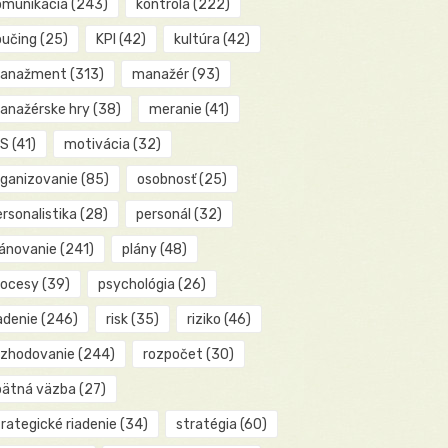
omunikácia
(243)
kontrola
(222)
oučing
(25)
KPI
(42)
kultúra
(42)
anažment
(313)
manažér
(93)
anažérske hry
(38)
meranie
(41)
IS
(41)
motivácia
(32)
rganizovanie
(85)
osobnosť
(25)
rsonalistika
(28)
personál
(32)
lánovanie
(241)
plány
(48)
rocesy
(39)
psychológia
(26)
adenie
(246)
risk
(35)
riziko
(46)
ozhodovanie
(244)
rozpočet
(30)
pätná väzba
(27)
rategické riadenie
(34)
stratégia
(60)