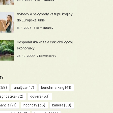
Výhody a nevýhody vstupu krajiny
do Európskej únie
8. 4. 2023
8 komentárov
Hospodárska kríza a cyklický vývoj
ekonomiky
23. 10. 2009
7 komentárov
MY
(58)
analýza
(47)
benchmarking
(41)
iagnostika
(72)
dôvera
(33)
nancie
(71)
hodnoty
(33)
kariéra
(58)