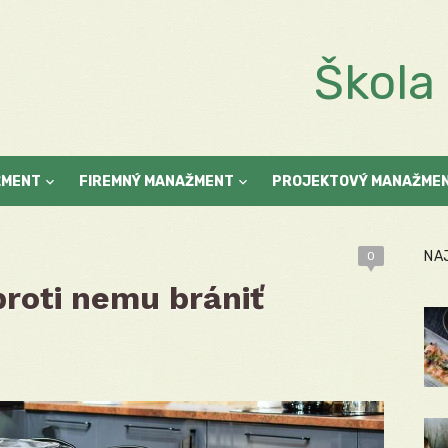
Škol
ŽMENT
FIREMNÝ MANAŽMENT
PROJEKTOVÝ MANAŽME
NA
0
proti nemu brániť