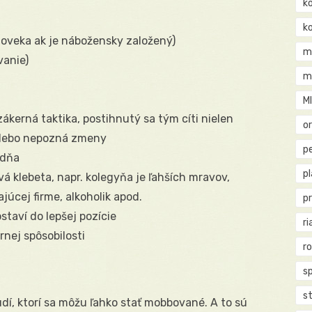
k
k
človeka ak je nábožensky založený)
m
vanie)
m
M
zákerná taktika, postihnutý sa tým cíti nielen
o
, lebo nepozná zmeny
pe
 dňa
p
 klebeta, napr. kolegyňa je ľahších mravov,
júcej firme, alkoholik apod.
p
staví do lepšej pozície
ri
nej spôsobilosti
r
s
st
dí, ktorí sa môžu ľahko stať mobbované. A to sú