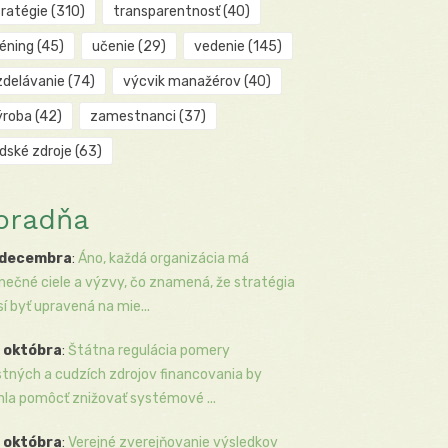
tratégie
(310)
transparentnosť
(40)
réning
(45)
učenie
(29)
vedenie
(145)
zdelávanie
(74)
výcvik manažérov
(40)
ýroba
(42)
zamestnanci
(37)
udské zdroje
(63)
oradňa
 decembra
:
Áno, každá organizácia má
inečné ciele a výzvy, čo znamená, že stratégia
í byť upravená na mie...
 októbra
:
Štátna regulácia pomery
stných a cudzích zdrojov financovania by
la pomôcť znižovať systémové ...
 októbra
:
Verejné zverejňovanie výsledkov