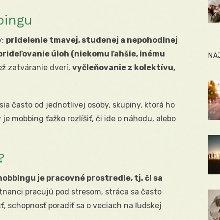
bingu
y:
pridelenie tmavej, studenej a nepohodlnej
prideľovanie úloh (niekomu ľahšie, inému
NA
iež zatváranie dverí,
vyčleňovanie z kolektívu,
a často od jednotlivej osoby, skupiny, ktorá ho
 je mobbing ťažko rozlíšiť, či ide o náhodu, alebo
?
bbingu je pracovné prostredie, tj. či sa
tnanci pracujú pod stresom, stráca sa často
ť, schopnosť poradiť sa o veciach na ľudskej