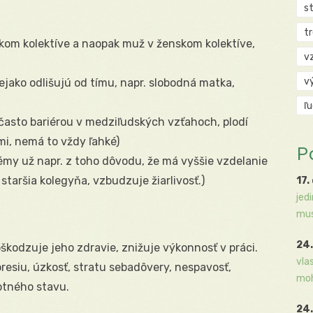
s
t
om kolektíve a naopak muž v ženskom kolektíve,
v
v
nejako odlišujú od tímu, napr. slobodná matka,
ľ
často bariérou v medziľudských vzťahoch, plodí
mi, nemá to vždy ľahké)
P
my už napr. z toho dôvodu, že má vyššie vzdelanie
 staršia kolegyňa, vzbudzuje žiarlivosť.)
17.
jed
mus
24.
škodzuje jeho zdravie, znižuje výkonnosť v práci.
vla
presiu, úzkosť, stratu sebadôvery, nespavosť,
moh
otného stavu.
24.