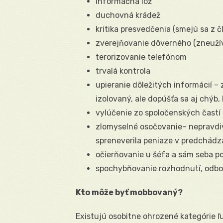
informačná lož
duchovná krádež
kritika presvedčenia (smejú sa z 
zverejňovanie dôverného (zneuží
terorizovanie telefónom
trvalá kontrola
upieranie dôležitých informácií – 
izolovaný, ale dopúšťa sa aj chýb
vylúčenie zo spoločenských častí
zlomyselné osočovanie– nepravdivá
spreneverila peniaze v predchádza
očierňovanie u šéfa a sám seba po
spochybňovanie rozhodnutí, odbor
Kto môže byť mobbovaný?
Existujú osobitne ohrozené kategórie ľu