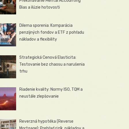
Prekonávanie Mental Accounting
Bias a ilúzie hotovosti
Dilema sporenia: Komparácia
penzijných fondov a ETF z pohľadu
nákladov a flexibility
Strategická Cenová Elasticita:
Testovanie bez chaosu a narušenia
trhu
Riadenie kvality: Normy ISO, TQM a
neustále zlepšovanie
Reverzná hypotéka (Reverse
Mortgage): Prehľad rizík, nákladov a