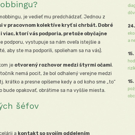
mobbingu?
dia
dôv
 mobbingu, je vedieť mu predchádzať. Jednou z
 si v pracovnom kolektíve kryť si chrbát. Dobré
24.
 i viac, ktorí vás podporia, pretože obyčajne
eko
a n
 podporu, vystupuje sa nám oveľa istejšie a
é, aby ste ma podporili, spolieham sa na vás).
15.
hod
kom je
otvorený rozhovor medzi štyrmi očami
.
rizí
útočník nemá pocit, že bol odhalený verejne medzi
tj. krátko a presne opíšeme kedy a od koho sme „to“
15.
pož
 to bude opakovať, obrátime sa na vyššie miesta.
obc
ých šéfov
elárii a
kontakt so svojím oddelením