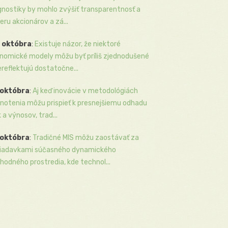
gnostiky by mohlo zvýšiť transparentnosť a
eru akcionárov a zá...
 októbra
:
Existuje názor, že niektoré
nomické modely môžu byť príliš zjednodušené
ereflektujú dostatočne...
 októbra
:
Aj keď inovácie v metodológiách
notenia môžu prispieť k presnejšiemu odhadu
k a výnosov, trad...
 októbra
:
Tradičné MIS môžu zaostávať za
iadavkami súčasného dynamického
hodného prostredia, kde technol...