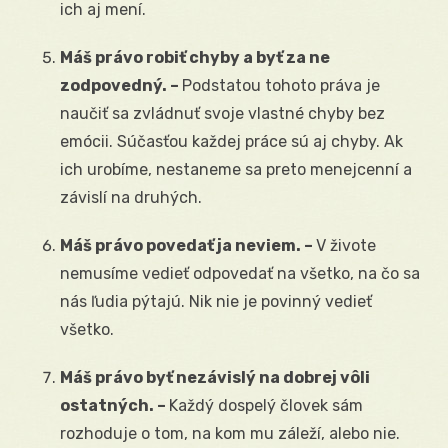
ich aj mení.
Máš právo robiť chyby a byť za ne
zodpovedný. –
Podstatou tohoto práva je
naučiť sa zvládnuť svoje vlastné chyby bez
emócii. Súčasťou každej práce sú aj chyby. Ak
ich urobíme, nestaneme sa preto menejcenní a
závislí na druhých.
Máš právo povedať ja neviem. –
V živote
nemusíme vedieť odpovedať na všetko, na čo sa
nás ľudia pýtajú. Nik nie je povinný vedieť
všetko.
Máš právo byť nezávislý na dobrej vôli
ostatných. –
Každý dospelý človek sám
rozhoduje o tom, na kom mu záleží, alebo nie.