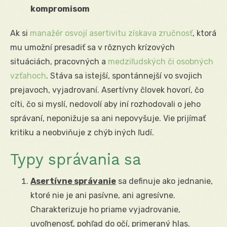
kompromisom
Ak si
manažér osvojí asertivitu získava zručnosť
, ktorá
mu umožní presadiť sa v rôznych krízových
situáciách, pracovných a
medziľudských či osobných
vzťahoch
. Stáva sa istejší, spontánnejší vo svojich
prejavoch, vyjadrovaní. Asertívny človek hovorí, čo
cíti, čo si myslí, nedovolí aby iní rozhodovali o jeho
správaní, neponižuje sa ani nepovyšuje. Vie prijímať
kritiku a neobviňuje z chýb iných ľudí.
Typy správania sa
Asertívne správanie
sa definuje ako jednanie,
ktoré nie je ani pasívne, ani agresívne.
Charakterizuje ho priame vyjadrovanie,
uvoľnenosť, pohľad do očí, primeraný hlas.