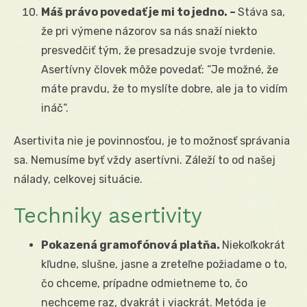
Máš právo povedať je mi to jedno. –
Stáva sa,
že pri výmene názorov sa nás snaží niekto
presvedčiť tým, že presadzuje svoje tvrdenie.
Asertívny človek môže povedať: “Je možné, že
máte pravdu, že to myslíte dobre, ale ja to vidím
ináč“.
Asertivita nie je povinnosťou, je to možnosť správania
sa. Nemusíme byť vždy asertívni. Záleží to od našej
nálady, celkovej situácie.
Techniky asertivity
Pokazená gramofónová platňa.
Niekoľkokrát
kľudne, slušne, jasne a zreteľne požiadame o to,
čo chceme, prípadne odmietneme to, čo
nechceme raz, dvakrát i viackrát. Metóda je