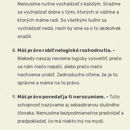
Nemusíme nutne vychádzať s každým. Snažme
sa vychádzať dobre s tými, ktorých si vážime a
ktorých máme radi. So všetkými ľuďmi sa
vychádzať nedá, nech by sme sa o to akokoľvek
snažili.
Máš právo robiť nelogické rozhodnutia. –
Niekedy naozaj nevieme logicky vysvetliť, prečo
sa nám niečo nepáči, alebo prečo niečo
nechceme urobiť. Jednoducho cítime, že je to
správne a máme na to právo.
Máš právo povedať ja ti nerozumiem. –
Túto
schopnosť nazývame aj sebaobranou slušného
človeka. Nemusíme bezpodmienečne predvídať a
predpokladať, čo má niekto iný na mysli.