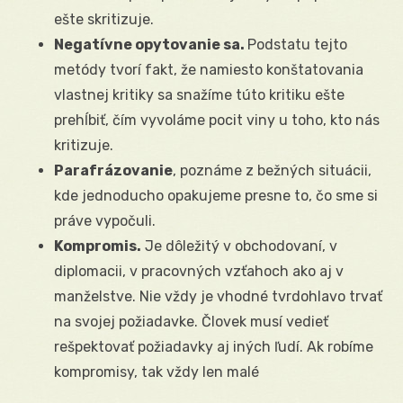
ešte skritizuje.
Negatívne opytovanie sa.
Podstatu tejto
metódy tvorí fakt, že
namiesto konštatovania
vlastnej kritiky sa snažíme túto kritiku ešte
prehĺbiť, čím vyvoláme pocit viny u toho, kto nás
kritizuje.
Parafrázovanie
, poznáme z bežných situácii,
kde jednoducho opakujeme presne to, čo sme si
práve vypočuli.
Kompromis.
Je dôležitý v obchodovaní, v
diplomacii, v pracovných vzťahoch ako aj v
manželstve. Nie vždy je vhodné tvrdohlavo trvať
na svojej požiadavke. Človek musí vedieť
rešpektovať požiadavky aj iných ľudí. Ak robíme
kompromisy, tak vždy len malé