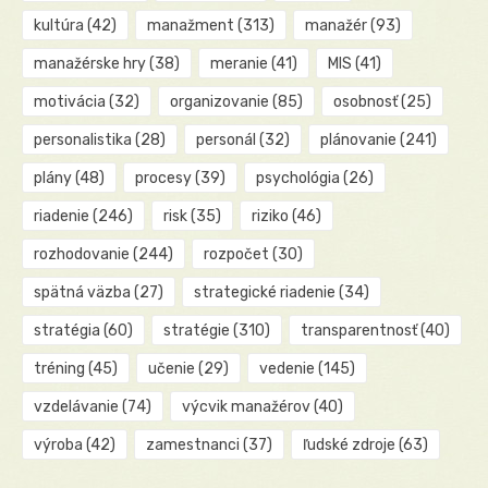
kultúra
(42)
manažment
(313)
manažér
(93)
manažérske hry
(38)
meranie
(41)
MIS
(41)
motivácia
(32)
organizovanie
(85)
osobnosť
(25)
personalistika
(28)
personál
(32)
plánovanie
(241)
plány
(48)
procesy
(39)
psychológia
(26)
riadenie
(246)
risk
(35)
riziko
(46)
rozhodovanie
(244)
rozpočet
(30)
spätná väzba
(27)
strategické riadenie
(34)
stratégia
(60)
stratégie
(310)
transparentnosť
(40)
tréning
(45)
učenie
(29)
vedenie
(145)
vzdelávanie
(74)
výcvik manažérov
(40)
výroba
(42)
zamestnanci
(37)
ľudské zdroje
(63)