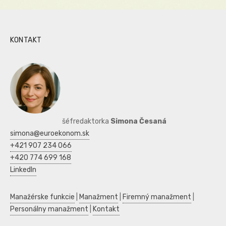
KONTAKT
šéfredaktorka
Simona Česaná
simona@euroekonom.sk
+421 907 234 066
+420 774 699 168
LinkedIn
Manažérske funkcie
|
Manažment
|
Firemný manažment
|
Personálny manažment
|
Kontakt