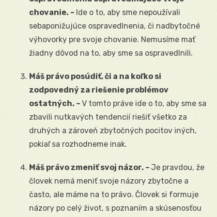
chovanie. –
Ide o to, aby sme nepoužívali
sebaponižujúce ospravedlnenia, či nadbytočné
výhovorky pre svoje chovanie. Nemusíme mať
žiadny dôvod na to, aby sme sa ospravedlnili.
Máš právo posúdiť, či a na koľko si
zodpovedný za riešenie problémov
ostatných. –
V tomto práve ide o to, aby sme sa
zbavili nutkavých tendencií riešiť všetko za
druhých a zároveň zbytočných pocitov iných,
pokiaľ sa rozhodneme inak.
Máš právo zmeniť svoj názor. –
Je pravdou, že
človek nemá meniť svoje názory zbytočne a
často, ale máme na to právo. Človek si formuje
názory po celý život, s poznaním a skúsenosťou