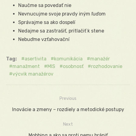
Naučme sa povedať nie
Nevnucujme svoje pravdy iným ľuďom
Správajme sa ako dospelí
Nedajme sa zastrašiť, pritlačiť k stene
Nebuďme vzťahovační
Tag:
asertivita
komunikácia
manažér
manažment
MIS
osobnosť
rozhodovanie
výcvik manažérov
Previous
Navigácia
Previous
Inovácie a zmeny – rozdiely a metodické postupy
v
post:
Next
článku
Next
Mobbing a ako sa proti nemu brániť