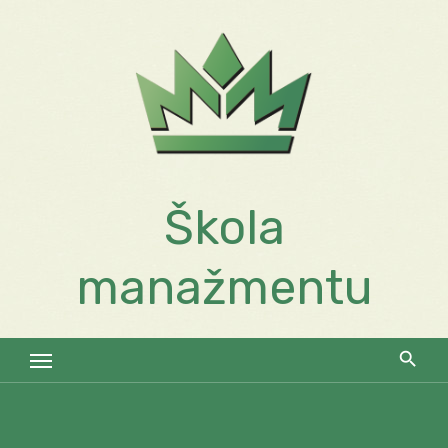
Skip
to
content
Škola
manažmentu