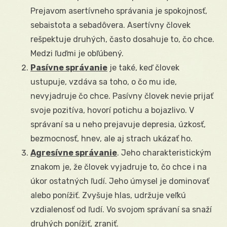
Prejavom asertívneho správania je spokojnosť,
sebaistota a sebadôvera. Asertívny človek
rešpektuje druhých, často dosahuje to, čo chce.
Medzi ľuďmi je obľúbený.
Pasívne správanie
je také, keď človek
ustupuje, vzdáva sa toho, o čo mu ide,
nevyjadruje čo chce. Pasívny človek nevie prijať
svoje pozitíva, hovorí potichu a bojazlivo. V
správaní sa u neho prejavuje depresia, úzkosť,
bezmocnosť, hnev, ale aj strach ukázať ho.
Agresívne správanie
. Jeho charakteristickým
znakom je, že človek vyjadruje to, čo chce i na
úkor ostatných ľudí. Jeho úmysel je dominovať
alebo ponížiť. Zvyšuje hlas, udržuje veľkú
vzdialenosť od ľudí. Vo svojom správaní sa snaží
druhých ponížiť, zraniť.