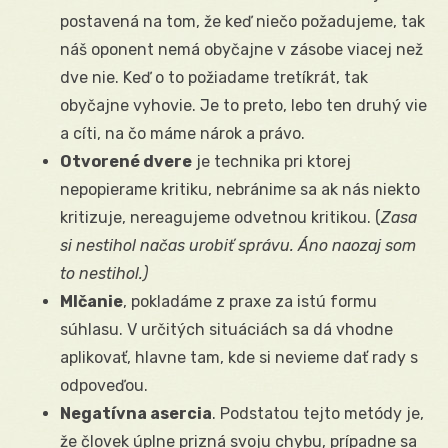
postavená na tom, že keď niečo požadujeme, tak
náš oponent nemá obyčajne v zásobe viacej než
dve nie. Keď o to požiadame tretíkrát, tak
obyčajne vyhovie. Je to preto, lebo ten druhý vie
a cíti, na čo máme nárok a právo.
Otvorené dvere
je technika pri ktorej
nepopierame kritiku, nebránime sa ak nás niekto
kritizuje, nereagujeme odvetnou kritikou. (
Zasa
si nestihol načas urobiť správu. Áno naozaj som
to nestihol.)
Mlčanie
, pokladáme z praxe za istú formu
súhlasu. V určitých situáciách sa dá vhodne
aplikovať, hlavne tam, kde si nevieme dať rady s
odpoveďou.
Negatívna asercia
. Podstatou tejto metódy je,
že človek úplne prizná svoju chybu, prípadne sa