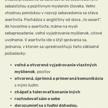
sebaistotou a pozitívnym myslením človeka. Veľmi
vhodnou pomôckou v rozvoji sebavedomia sa stáva
asertivita. Pochádza z angličtiny od slova „to assert“.
Ak hovoríme o asertivite, máme na mysli
sebapresadenie, voľné vyjadrovanie myšlienok, citové
uvoľnenie. V asertivite ide o štýl správania sa,
jednania, v ktorom sa uprednostňujú tieto základné
požiadavky:
voľné a otvorené vyjadrovanie vlastných
myšlienok
, pocitov
otvorená, úprimná a primeraná komunikácia
s inými ľuďmi
chápať a tolerovať konanie iných
rozhodovať sám o sebe
dorozumieť sa s ľuďmi dohodou,