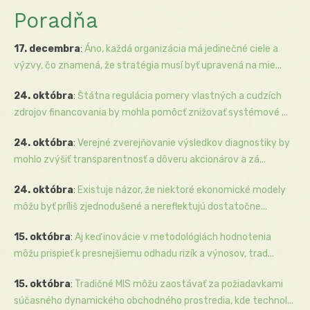
Poradňa
17. decembra
:
Áno, každá organizácia má jedinečné ciele a
výzvy, čo znamená, že stratégia musí byť upravená na mie...
24. októbra
:
Štátna regulácia pomery vlastných a cudzích
zdrojov financovania by mohla pomôcť znižovať systémové ...
24. októbra
:
Verejné zverejňovanie výsledkov diagnostiky by
mohlo zvýšiť transparentnosť a dôveru akcionárov a zá...
24. októbra
:
Existuje názor, že niektoré ekonomické modely
môžu byť príliš zjednodušené a nereflektujú dostatočne...
15. októbra
:
Aj keď inovácie v metodológiách hodnotenia
môžu prispieť k presnejšiemu odhadu rizík a výnosov, trad...
15. októbra
:
Tradičné MIS môžu zaostávať za požiadavkami
súčasného dynamického obchodného prostredia, kde technol...