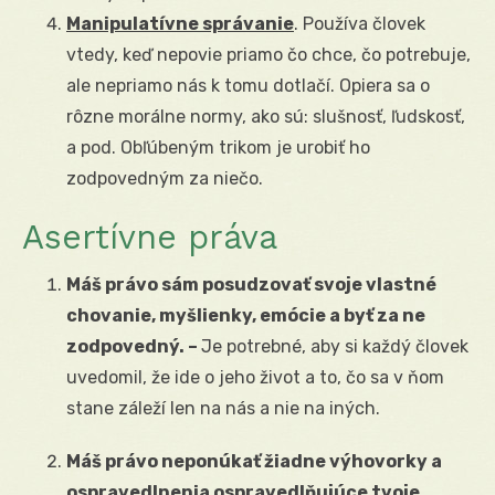
Manipulatívne správanie
. Používa človek
vtedy, keď nepovie priamo čo chce, čo potrebuje,
ale nepriamo nás k tomu dotlačí. Opiera sa o
rôzne morálne normy, ako sú: slušnosť, ľudskosť,
a pod. Obľúbeným trikom je urobiť ho
zodpovedným za niečo.
Asertívne práva
Máš právo sám posudzovať svoje vlastné
chovanie, myšlienky, emócie a byť za ne
zodpovedný. –
Je potrebné, aby si každý človek
uvedomil, že ide o jeho život a to, čo sa v ňom
stane záleží len na nás a nie na iných.
Máš právo neponúkať žiadne výhovorky a
ospravedlnenia ospravedlňujúce tvoje