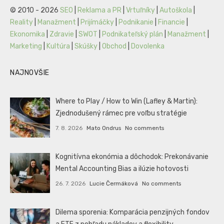
© 2010 - 2026
SEO
|
Reklama a PR
|
Vrtuľníky
|
Autoškola
|
Reality
|
Manažment
|
Prijímáčky
|
Podnikanie
|
Financie
|
Ekonomika
|
Zdravie
|
SWOT
|
Podnikateľský plán
|
Manažment
|
Marketing
|
Kultúra
|
Skúšky
|
Obchod
|
Dovolenka
NAJNOVŠIE
Where to Play / How to Win (Lafley & Martin):
Zjednodušený rámec pre voľbu stratégie
7. 8. 2026
Mato Ondrus
No comments
Kognitívna ekonómia a dôchodok: Prekonávanie
Mental Accounting Bias a ilúzie hotovosti
26. 7. 2026
Lucie Čermáková
No comments
Dilema sporenia: Komparácia penzijných fondov