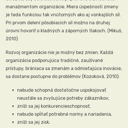
manažmentom organizácie. Miera úspešnosti zmeny
je teda funkciou tak vnútorných ako aj vonkajších síl.
Pri prvom delení pôsobiacich síl možno na druhej
úrovni hovoriť o kladných a záporných tlakoch. (Mikuš,
2010)
Rozvoj organizácie nie je možný bez zmien. Každá
organizácia podporujúca tradičné, zaužívané
prístupy, brániaca sa zmenám a odmietajúca inovácie,
sa dostane postupne do problémov (Kozoková, 2010):
nebude schopná dostatočne uspokojovať
neustále sa zvyšujúce potreby zákazníkov,
zníži sa jej konkurencieschopnosť,
nebude spĺňať potrebné normy a nariadenia,
zníži sa jej zisk.