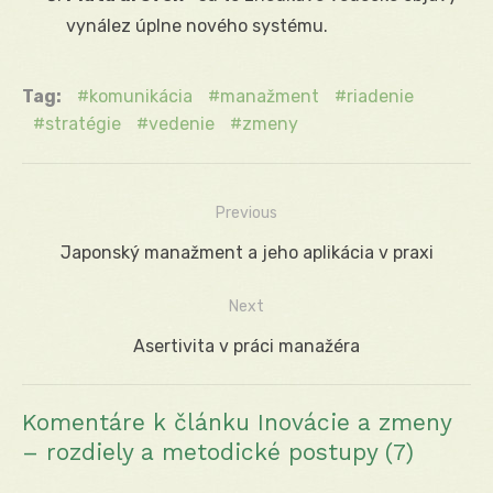
vynález úplne nového systému.
Tag:
komunikácia
manažment
riadenie
stratégie
vedenie
zmeny
Previous
Navigácia
Previous
Japonský manažment a jeho aplikácia v praxi
v
post:
Next
článku
Next
Asertivita v práci manažéra
post:
Komentáre k článku Inovácie a zmeny
– rozdiely a metodické postupy (7)