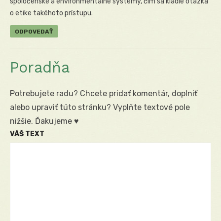
spoločenské a environmentálne systémy, čím sa kladie otázka
o etike takéhoto prístupu.
ODPOVEDAŤ
Poradňa
Potrebujete radu? Chcete pridať komentár, doplniť
alebo upraviť túto stránku? Vyplňte textové pole
nižšie. Ďakujeme ♥
VÁŠ TEXT