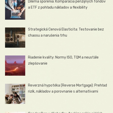
Dilema sporenia: Komparácia penzijných fondov
a ETF z pohľadu nákladov a flexibility
Strategická Cenová Elasticita: Testovanie bez
chaosu a narušenia trhu
Riadenie kvality: Normy ISO, TQM a neustále
zlepšovanie
Reverzná hypotéka (Reverse Mortgage): Prehľad
rizík, nákladov a porovnanie s alternatívami