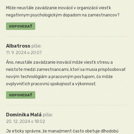
Môže neustále zavádzanie inovácií v organizácii viesť k
negatívnym psychologickým dopadom na zamestnancov?
ODPOVEDAŤ
Albatross
píše:
11. 9. 2024 o 20:07
Áno, neustále zavádzanie inovácií môže viesť k stresu a
neistote medzi zamestnancami, ktorí sa musia prispôsobovať
novým technológiám a pracovným postupom, čo môže
ovplyvniť ich pracovnú spokojnosť a výkonnosť.
ODPOVEDAŤ
Dominika Malá
píše:
20. 12. 2024 o 18:02
Je eticky správne, že manažment často obetuje dlhodobú