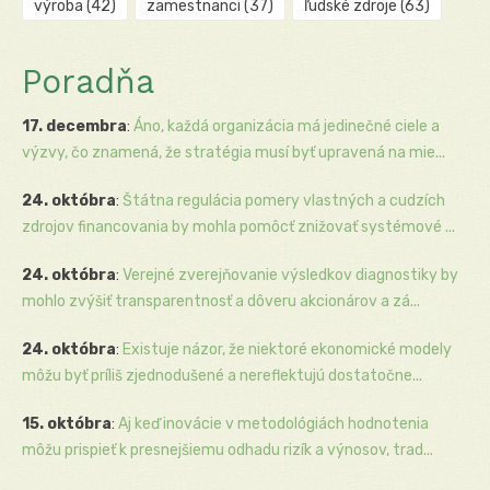
výroba
(42)
zamestnanci
(37)
ľudské zdroje
(63)
Poradňa
17. decembra
:
Áno, každá organizácia má jedinečné ciele a
výzvy, čo znamená, že stratégia musí byť upravená na mie...
24. októbra
:
Štátna regulácia pomery vlastných a cudzích
zdrojov financovania by mohla pomôcť znižovať systémové ...
24. októbra
:
Verejné zverejňovanie výsledkov diagnostiky by
mohlo zvýšiť transparentnosť a dôveru akcionárov a zá...
24. októbra
:
Existuje názor, že niektoré ekonomické modely
môžu byť príliš zjednodušené a nereflektujú dostatočne...
15. októbra
:
Aj keď inovácie v metodológiách hodnotenia
môžu prispieť k presnejšiemu odhadu rizík a výnosov, trad...