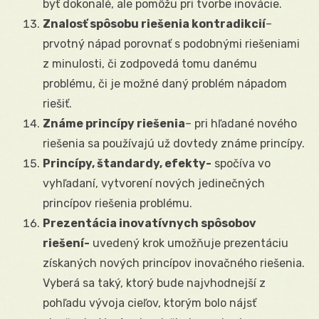
byť dokonalé, ale pomôžu pri tvorbe inovácie.
Znalosť spôsobu riešenia kontradikcií
–
prvotný nápad porovnať s podobnými riešeniami
z minulosti, či zodpovedá tomu danému
problému, či je možné daný problém nápadom
riešiť.
Známe princípy riešenia
– pri hľadané nového
riešenia sa používajú už dovtedy známe princípy.
Princípy, štandardy, efekty-
spočíva vo
vyhľadaní, vytvorení nových jedinečných
princípov riešenia problému.
Prezentácia inovatívnych spôsobov
riešení-
uvedený krok umožňuje prezentáciu
získaných nových princípov inovačného riešenia.
Vyberá sa taký, ktorý bude najvhodnejší z
pohľadu vývoja cieľov, ktorým bolo nájsť