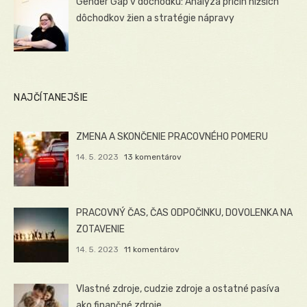
Gender Gap v dôchodku: Analýza príčin nižších
dôchodkov žien a stratégie nápravy
NAJČÍTANEJŠIE
ZMENA A SKONČENIE PRACOVNÉHO POMERU
14. 5. 2023
13 komentárov
PRACOVNÝ ČAS, ČAS ODPOČINKU, DOVOLENKA NA
ZOTAVENIE
14. 5. 2023
11 komentárov
Vlastné zdroje, cudzie zdroje a ostatné pasíva
ako finančné zdroje