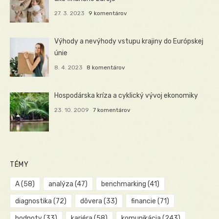
27. 3. 2023
9 komentárov
Výhody a nevýhody vstupu krajiny do Európskej
únie
8. 4. 2023
8 komentárov
Hospodárska kríza a cyklický vývoj ekonomiky
23. 10. 2009
7 komentárov
TÉMY
A
(58)
analýza
(47)
benchmarking
(41)
diagnostika
(72)
dôvera
(33)
financie
(71)
hodnoty
(33)
kariéra
(58)
komunikácia
(243)