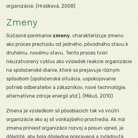
organizácie. (Hrašková, 2008)
Zmeny
Súčasné ponímanie
zmeny
, charakterizuje zmenu
ako proces prechodu od jedného, pôvodného stavu k
druhému, novému stavu. Tento proces tvorí
neuzatvorený cyklus ako výsledok reakcie organizácie
na spoločenské dianie, ktoré sa prejavuje rôznym
spôsobom (spoločenská situácia, uspokojovanie
potrieb odberateľov a zákazníkov, nové technológie,
alternatívne zdroje energií atď.). (Mikuš, 2010)
Zmena je výsledkom síl pôsobiacich tak vo vnútri
organizácie ako aj síl vonkajšieho prostredia. Ak má
zmena priniesť organizácii rozvoj a posun vpred, je
dôležité, aby bola dôsledne pripravená a zvládnutá