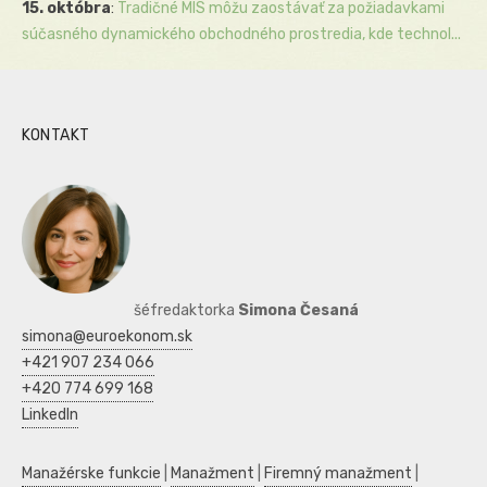
15. októbra
:
Tradičné MIS môžu zaostávať za požiadavkami
súčasného dynamického obchodného prostredia, kde technol...
KONTAKT
šéfredaktorka
Simona Česaná
simona@euroekonom.sk
+421 907 234 066
+420 774 699 168
LinkedIn
Manažérske funkcie
|
Manažment
|
Firemný manažment
|