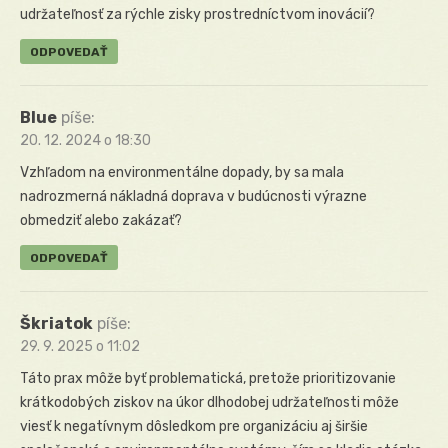
udržateľnosť za rýchle zisky prostredníctvom inovácií?
ODPOVEDAŤ
Blue
píše:
20. 12. 2024 o 18:30
Vzhľadom na environmentálne dopady, by sa mala
nadrozmerná nákladná doprava v budúcnosti výrazne
obmedziť alebo zakázať?
ODPOVEDAŤ
Škriatok
píše:
29. 9. 2025 o 11:02
Táto prax môže byť problematická, pretože prioritizovanie
krátkodobých ziskov na úkor dlhodobej udržateľnosti môže
viesť k negatívnym dôsledkom pre organizáciu aj širšie