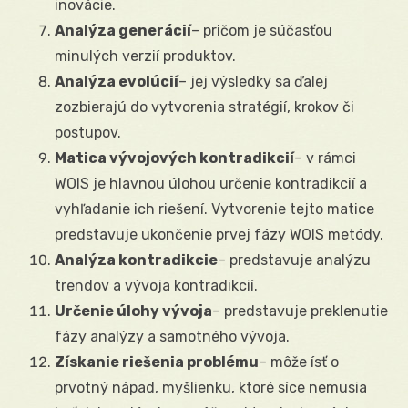
inovácie.
Analýza generácií
– pričom je súčasťou
minulých verzií produktov.
Analýza evolúcií
– jej výsledky sa ďalej
zozbierajú do vytvorenia stratégií, krokov či
postupov.
Matica vývojových kontradikcií
– v rámci
WOIS je hlavnou úlohou určenie kontradikcií a
vyhľadanie ich riešení. Vytvorenie tejto matice
predstavuje ukončenie prvej fázy WOIS metódy.
Analýza kontradikcie
– predstavuje analýzu
trendov a vývoja kontradikcií.
Určenie úlohy vývoja
– predstavuje preklenutie
fázy analýzy a samotného vývoja.
Získanie riešenia problému
– môže ísť o
prvotný nápad, myšlienku, ktoré síce nemusia