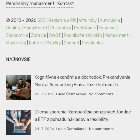
Personálny manažment
|
Kontakt
© 2010 - 2026
SEO
|
Reklama a PR
|
Vrtuľníky
|
Autoškola
|
Reality
|
Manažment
|
Prijímáčky
|
Podnikanie
|
Financie
|
Ekonomika
|
Zdravie
|
SWOT
|
Podnikateľský plán
|
Manažment
|
Marketing
|
Kultúra
|
Skúšky
|
Obchod
|
Dovolenka
NAJNOVŠIE
Kognitívna ekonómia a dôchodok: Prekonávanie
Mental Accounting Bias a ilúzie hotovosti
26. 7. 2026
Lucie Čermáková
No comments
Dilema sporenia: Komparácia penzijných fondov
a ETF z pohľadu nákladov a flexibility
24. 7. 2026
Lucie Čermáková
No comments