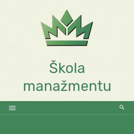
Skip
to
content
Škola
manažmentu