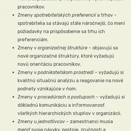
pracovníkov.
Zmeny
spotrebiteľských preferencií
a trhov –
spotrebitelia sa stávajú stále náročnejší, čo mení
požiadavky na prispôsobenie sa trhu ich
preferenciám.
Zmeny v
organizačnej štruktúre
– objavujú sa
nové organizačné štruktúry, ktoré vyžadujú
novú orientáciu pracovníkov.
Zmeny v
podnikateľskom prostredí
– vyžadujú si
kvalitnú situačnú analýzu a reagovanie na nové
podnety vznikajúce v ňom.
Zmeny v
procedúrach a postupoch
– vyžadujú si
dôkladnú komunikáciu a informovanosť
všetkých hierarchických stupňov v organizácii.
Zmeny u
jednotlivcov
– zamestnanci musia
meniť svoje návyky, postoje, zručnosti a