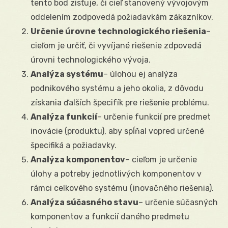
tento bod zisťuje, či cieľ stanovený vývojovým
oddelením zodpovedá požiadavkám zákazníkov.
Určenie úrovne technologického riešenia
–
cieľom je určiť, či vyvíjané riešenie zdpovedá
úrovni technologického vývoja.
Analýza systému
– úlohou ej analýza
podnikového systému a jeho okolia, z dôvodu
získania ďalších špecifík pre riešenie problému.
Analýza funkcií
– určenie funkcií pre predmet
inovácie (produktu), aby spĺňal vopred určené
špecifiká a požiadavky.
Analýza komponentov
– cieľom je určenie
úlohy a potreby jednotlivých komponentov v
rámci celkového systému (inovačného riešenia).
Analýza súčasného stavu
– určenie súčasných
komponentov a funkcií daného predmetu