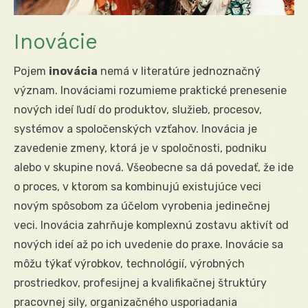
Inovácie
Pojem
inovácia
nemá v literatúre jednoznačný
význam. Inováciami rozumieme praktické prenesenie
nových ideí ľudí do produktov, služieb, procesov,
systémov a spoločenských vzťahov. Inovácia je
zavedenie zmeny, ktorá je v spoločnosti, podniku
alebo v skupine nová. Všeobecne sa dá povedať, že ide
o proces, v ktorom sa kombinujú existujúce veci
novým spôsobom za účelom vyrobenia jedinečnej
veci. Inovácia zahrňuje komplexnú zostavu aktivít od
nových ideí až po ich uvedenie do praxe. Inovácie sa
môžu týkať výrobkov, technológií, výrobných
prostriedkov, profesijnej a kvalifikačnej štruktúry
pracovnej sily, organizačného usporiadania