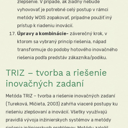
zlepšenie. V prípade, ak žiadny nebude
vyhovovať je potrebné celý postup v rámci
metódy WOIS zopakovať, prípadne použiť iný
prístup k riadeniu inovácií.
Úpravy a kombinácie-
záverečný krok, v
ktorom sa vybraný princíp riešenia, nápad
transformuje do podoby hotového inovačného
riešenia podľa predstáv zákazníka/podiku.
TRIZ – tvorba a riešenie
inovačných zadaní
Metóda TRIZ – tvorba a riešenie inovačných zadaní
(Tureková, Mičieta, 2003) zahŕňa viaceré postupy ku
riešeniu zlepšovaní a inovácií. Všetky využívajú
pravidlá vývoja inžinierskych systémov a metódy
riešenia inžinierskych problémov. Metódu založil