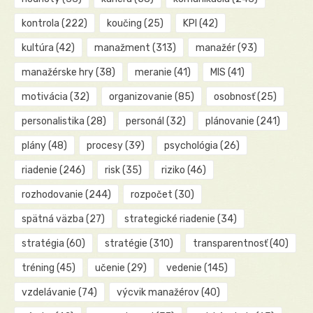
kontrola
(222)
koučing
(25)
KPI
(42)
kultúra
(42)
manažment
(313)
manažér
(93)
manažérske hry
(38)
meranie
(41)
MIS
(41)
motivácia
(32)
organizovanie
(85)
osobnosť
(25)
personalistika
(28)
personál
(32)
plánovanie
(241)
plány
(48)
procesy
(39)
psychológia
(26)
riadenie
(246)
risk
(35)
riziko
(46)
rozhodovanie
(244)
rozpočet
(30)
spätná väzba
(27)
strategické riadenie
(34)
stratégia
(60)
stratégie
(310)
transparentnosť
(40)
tréning
(45)
učenie
(29)
vedenie
(145)
vzdelávanie
(74)
výcvik manažérov
(40)