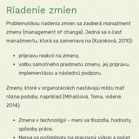
Riadenie zmien
Problematikou riadenia zmien sa zaoberá
manažment
zmeny
(management of change). Jedná sa o časť
manažmentu, ktorá sa zameriava na (Kozoková, 2010):
prípravu reakcií na zmeny,
voľbu samotného predmetu zmeny, jej prípravu,
implementáciu a následnú podporu.
Zmeny, ktoré v organizáciách nastávajú môžu mať
rôzne podoby, napríklad (Mihalčová, Toma, videné
2014):
Zmena v
technológii
– mení sa filozofia, hodnoty,
spôsoby práce.
Menia sa
požiadavky
na pracovný výkon a počet