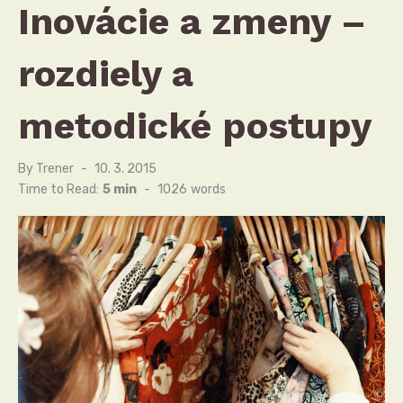
Inovácie a zmeny –
rozdiely a
metodické postupy
By
Trener
Posted
10. 3. 2015
on
Time to Read:
5 min
-
1026
words