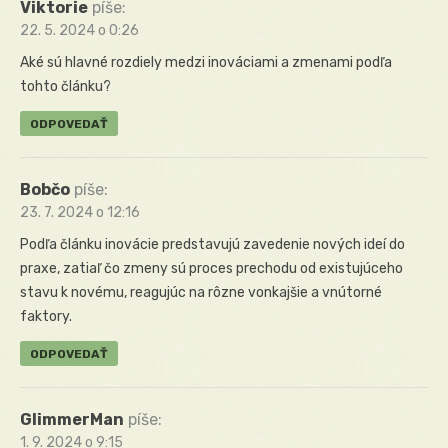
Viktorie
píše:
22. 5. 2024 o 0:26
Aké sú hlavné rozdiely medzi inováciami a zmenami podľa
tohto článku?
ODPOVEDAŤ
Bobčo
píše:
23. 7. 2024 o 12:16
Podľa článku inovácie predstavujú zavedenie nových ideí do
praxe, zatiaľ čo zmeny sú proces prechodu od existujúceho
stavu k novému, reagujúc na rôzne vonkajšie a vnútorné
faktory.
ODPOVEDAŤ
GlimmerMan
píše:
1. 9. 2024 o 9:15