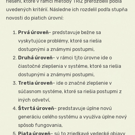
riešení, ktoré v rámci metódy TRIZ prerozdelil podľa
uvedených kritérií. Následne ich rozdelil podľa stupňa
novosti do piatich úrovní:
Prvá úroveň
– predstavuje bežne sa
vyskytujúce problémy, ktoré sa riešia
dostupnými a známymi postupmi,
Druhá úroveň
– v rámci tjto úrovne ide o
čiastočné zlepšenia v systéme, ktoré sa riešia
dostupnými a známymi postupmi,
Tretia úroveň
– ide o značné zlepšenie v
súčasnom systéme, ktoré sa riešia postupmi z
iných odvetví,
Štvrtá úroveň
– predstavuje úplne novú
generáciu celého systému a využíva úplne nový
spôsob fungovania,
Piata úroveň
– sú to zriedkavé vedecké objavy