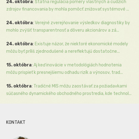
24. októbra
:
Štátna regulácia pomery vlastných a cudzích
zdrojov financovania by mohla pomôcť znižovať systémové ...
24. októbra
:
Verejné zverejňovanie výsledkov diagnostiky by
mohlo zvýšiť transparentnosť a dôveru akcionárov a zá...
24. októbra
:
Existuje názor, že niektoré ekonomické modely
môžu byť príliš zjednodušené a nereflektujú dostatočne...
15. októbra
:
Aj keď inovácie v metodológiách hodnotenia
môžu prispieť k presnejšiemu odhadu rizík a výnosov, trad...
15. októbra
:
Tradičné MIS môžu zaostávať za požiadavkami
súčasného dynamického obchodného prostredia, kde technol...
KONTAKT