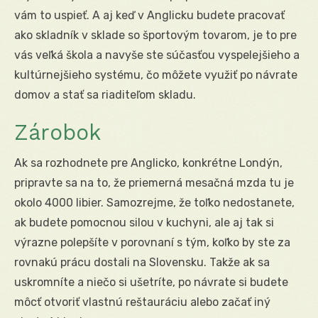
vám to uspieť. A aj keď v Anglicku budete pracovať
ako skladník v sklade so športovým tovarom, je to pre
vás veľká škola a navyše ste súčasťou vyspelejšieho a
kultúrnejšieho systému, čo môžete využiť po návrate
domov a stať sa riaditeľom skladu.
Zárobok
Ak sa rozhodnete pre Anglicko, konkrétne Londýn,
pripravte sa na to, že priemerná mesačná mzda tu je
okolo 4000 libier. Samozrejme, že toľko nedostanete,
ak budete pomocnou silou v kuchyni, ale aj tak si
výrazne polepšíte v porovnaní s tým, koľko by ste za
rovnakú prácu dostali na Slovensku. Takže ak sa
uskromníte a niečo si ušetríte, po návrate si budete
môcť otvoriť vlastnú reštauráciu alebo začať iný