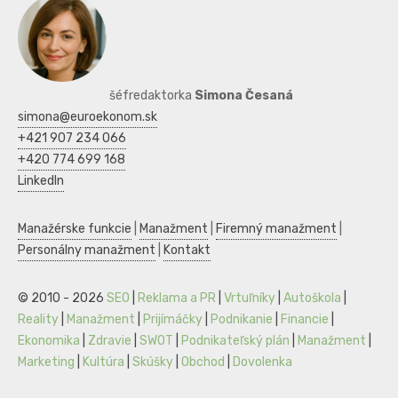
šéfredaktorka
Simona Česaná
simona@euroekonom.sk
+421 907 234 066
+420 774 699 168
LinkedIn
Manažérske funkcie
|
Manažment
|
Firemný manažment
|
Personálny manažment
|
Kontakt
© 2010 - 2026
SEO
|
Reklama a PR
|
Vrtuľníky
|
Autoškola
|
Reality
|
Manažment
|
Prijímáčky
|
Podnikanie
|
Financie
|
Ekonomika
|
Zdravie
|
SWOT
|
Podnikateľský plán
|
Manažment
|
Marketing
|
Kultúra
|
Skúšky
|
Obchod
|
Dovolenka