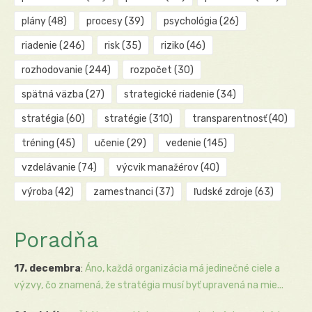
plány
(48)
procesy
(39)
psychológia
(26)
riadenie
(246)
risk
(35)
riziko
(46)
rozhodovanie
(244)
rozpočet
(30)
spätná väzba
(27)
strategické riadenie
(34)
stratégia
(60)
stratégie
(310)
transparentnosť
(40)
tréning
(45)
učenie
(29)
vedenie
(145)
vzdelávanie
(74)
výcvik manažérov
(40)
výroba
(42)
zamestnanci
(37)
ľudské zdroje
(63)
Poradňa
17. decembra
:
Áno, každá organizácia má jedinečné ciele a
výzvy, čo znamená, že stratégia musí byť upravená na mie...