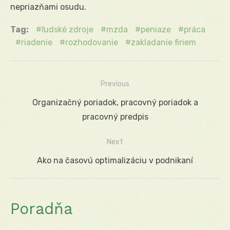
nepriazňami osudu.
Tag:
ľudské zdroje
mzda
peniaze
práca
riadenie
rozhodovanie
zakladanie firiem
Previous
Navigácia
Previous
Organizačný poriadok, pracovný poriadok a
v
post:
pracovný predpis
článku
Next
Next
Ako na časovú optimalizáciu v podnikaní
post:
Poradňa