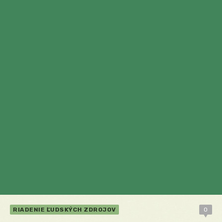
RIADENIE ĽUDSKÝCH ZDROJOV
0