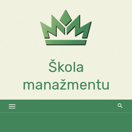
Skip
to
content
Škola
manažmentu