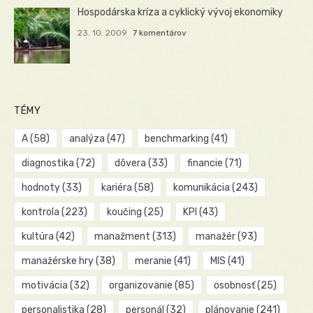
Hospodárska kríza a cyklický vývoj ekonomiky
23. 10. 2009
7 komentárov
TÉMY
A
(58)
analýza
(47)
benchmarking
(41)
diagnostika
(72)
dôvera
(33)
financie
(71)
hodnoty
(33)
kariéra
(58)
komunikácia
(243)
kontrola
(223)
koučing
(25)
KPI
(43)
kultúra
(42)
manažment
(313)
manažér
(93)
manažérske hry
(38)
meranie
(41)
MIS
(41)
motivácia
(32)
organizovanie
(85)
osobnosť
(25)
personalistika
(28)
personál
(32)
plánovanie
(241)