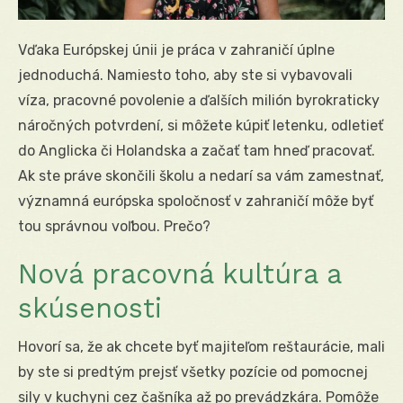
Vďaka Európskej únii je práca v zahraničí úplne
jednoduchá. Namiesto toho, aby ste si vybavovali
víza, pracovné povolenie a ďalších milión byrokraticky
náročných potvrdení, si môžete kúpiť letenku, odletieť
do Anglicka či Holandska a začať tam hneď pracovať.
Ak ste práve skončili školu a nedarí sa vám zamestnať,
významná európska spoločnosť v zahraničí môže byť
tou správnou voľbou. Prečo?
Nová pracovná kultúra a
skúsenosti
Hovorí sa, že ak chcete byť majiteľom reštaurácie, mali
by ste si predtým prejsť všetky pozície od pomocnej
sily v kuchyni cez čašníka až po prevádzkára. Pomôže