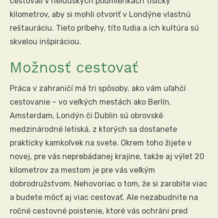
cestovali v neľudských podmienkach tisícky
kilometrov, aby si mohli otvoriť v Londýne vlastnú
reštauráciu. Tieto príbehy, títo ľudia a ich kultúra sú
skvelou inšpiráciou.
Možnosť cestovať
Práca v zahraničí má tri spôsoby, ako vám uľahčí
cestovanie – vo veľkých mestách ako Berlín,
Amsterdam, Londýn či Dublin sú obrovské
medzinárodné letiská, z ktorých sa dostanete
prakticky kamkoľvek na svete. Okrem toho žijete v
novej, pre vás neprebádanej krajine, takže aj výlet 20
kilometrov za mestom je pre vás veľkým
dobrodružstvom. Nehovoriac o tom, že si zarobíte viac
a budete môcť aj viac cestovať. Ale nezabudnite na
ročné cestovné poistenie, ktoré vás ochráni pred