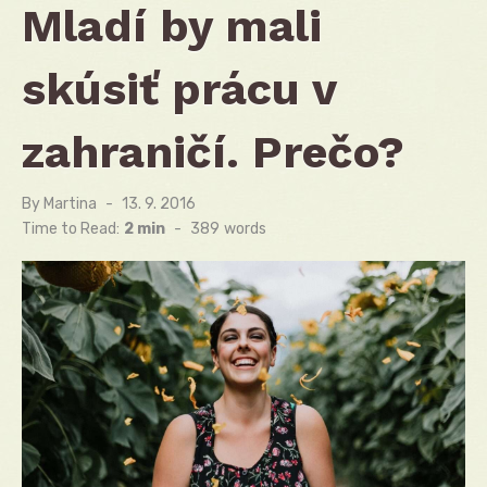
Mladí by mali
skúsiť prácu v
zahraničí. Prečo?
By
Martina
Posted
13. 9. 2016
on
Time to Read:
2 min
-
389
words