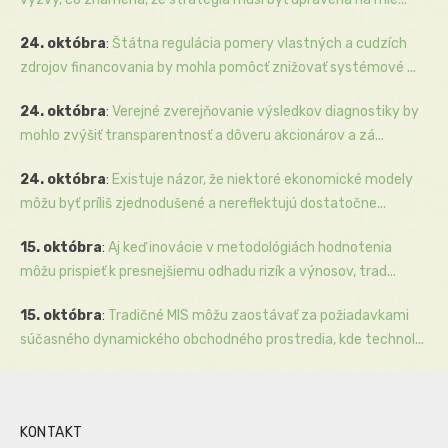
24. októbra
:
Štátna regulácia pomery vlastných a cudzích
zdrojov financovania by mohla pomôcť znižovať systémové ...
24. októbra
:
Verejné zverejňovanie výsledkov diagnostiky by
mohlo zvýšiť transparentnosť a dôveru akcionárov a zá...
24. októbra
:
Existuje názor, že niektoré ekonomické modely
môžu byť príliš zjednodušené a nereflektujú dostatočne...
15. októbra
:
Aj keď inovácie v metodológiách hodnotenia
môžu prispieť k presnejšiemu odhadu rizík a výnosov, trad...
15. októbra
:
Tradičné MIS môžu zaostávať za požiadavkami
súčasného dynamického obchodného prostredia, kde technol...
KONTAKT