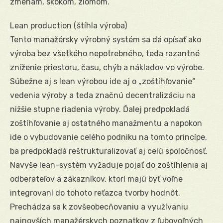
zmenám, skokom, zlomom.
Lean production (štíhla výroba)
Tento manažérsky výrobný systém sa dá opísať ako
výroba bez všetkého nepotrebného, teda razantné
zníženie priestoru, času, chýb a nákladov vo výrobe.
Súbežne aj s lean výrobou ide aj o „zoštíhľovanie“
vedenia výroby a teda značnú decentralizáciu na
nižšie stupne riadenia výroby. Ďalej predpokladá
zoštíhľovanie aj ostatného manažmentu a napokon
ide o vybudovanie celého podniku na tomto princípe,
ba predpokladá reštrukturalizovať aj celú spoločnosť.
Navyše lean-systém vyžaduje pojať do zoštíhlenia aj
odberateľov a zákazníkov, ktorí majú byť voľne
integrovaní do tohoto reťazca tvorby hodnôt.
Prechádza sa k zovšeobecňovaniu a využívaniu
najnovších manažérskych poznatkov z ľubovoľných