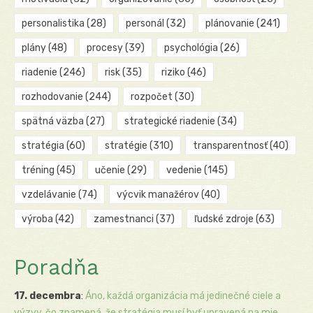
personalistika
(28)
personál
(32)
plánovanie
(241)
plány
(48)
procesy
(39)
psychológia
(26)
riadenie
(246)
risk
(35)
riziko
(46)
rozhodovanie
(244)
rozpočet
(30)
spätná väzba
(27)
strategické riadenie
(34)
stratégia
(60)
stratégie
(310)
transparentnosť
(40)
tréning
(45)
učenie
(29)
vedenie
(145)
vzdelávanie
(74)
výcvik manažérov
(40)
výroba
(42)
zamestnanci
(37)
ľudské zdroje
(63)
Poradňa
17. decembra
:
Áno, každá organizácia má jedinečné ciele a
výzvy, čo znamená, že stratégia musí byť upravená na mie...