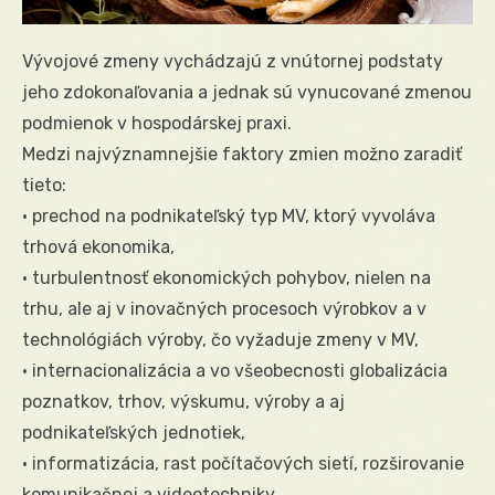
Vývojové zmeny vychádzajú z vnútornej podstaty
jeho zdokonaľovania a jednak sú vynucované zmenou
podmienok v hospodárskej praxi.
Medzi najvýznamnejšie faktory zmien možno zaradiť
tieto:
• prechod na podnikateľský typ MV, ktorý vyvoláva
trhová ekonomika,
• turbulentnosť ekonomických pohybov, nielen na
trhu, ale aj v inovačných procesoch výrobkov a v
technológiách výroby, čo vyžaduje zmeny v MV,
• internacionalizácia a vo všeobecnosti globalizácia
poznatkov, trhov, výskumu, výroby a aj
podnikateľských jednotiek,
• informatizácia, rast počítačových sietí, rozširovanie
komunikačnej a videotechniky,