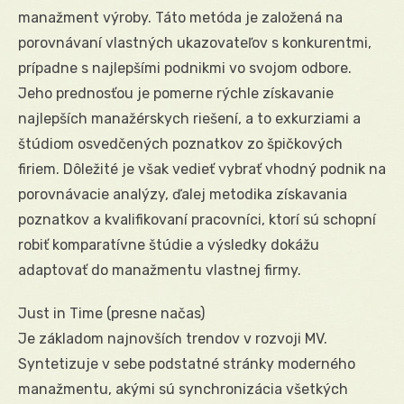
manažment výroby. Táto metóda je založená na
porovnávaní vlastných ukazovateľov s konkurentmi,
prípadne s najlepšími podnikmi vo svojom odbore.
Jeho prednosťou je pomerne rýchle získavanie
najlepších manažérskych riešení, a to exkurziami a
štúdiom osvedčených poznatkov zo špičkových
firiem. Dôležité je však vedieť vybrať vhodný podnik na
porovnávacie analýzy, ďalej metodika získavania
poznatkov a kvalifikovaní pracovníci, ktorí sú schopní
robiť komparatívne štúdie a výsledky dokážu
adaptovať do manažmentu vlastnej firmy.
Just in Time (presne načas)
Je základom najnovších trendov v rozvoji MV.
Syntetizuje v sebe podstatné stránky moderného
manažmentu, akými sú synchronizácia všetkých