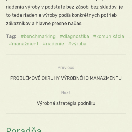
riadenia výroby v podstate bez zásob, bez skladov, je
to teda riadenie výroby podľa konkrétnych potrieb
zákazníkov a hlavne presne načas.
Tag:
benchmarking
diagnostika
komunikácia
manažment
riadenie
výroba
Previous
Navigácia
Previous
PROBLÉMOVÉ OKRUHY VÝROBNÉHO MANAŽMENTU
v
post:
Next
článku
Next
Výrobná stratégia podniku
post:
Poradňa