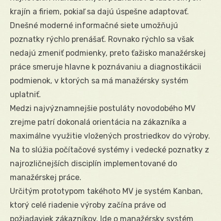
krajín a firiem, pokiaľ sa dajú úspešne adaptovať.
Dnešné moderné informačné siete umožňujú
poznatky rýchlo prenášať. Rovnako rýchlo sa však
nedajú zmeniť podmienky, preto ťažisko manažérskej
práce smeruje hlavne k poznávaniu a diagnostikácii
podmienok, v ktorých sa má manažérsky systém
uplatniť.
Medzi najvýznamnejšie postuláty novodobého MV
zrejme patrí dokonalá orientácia na zákazníka a
maximálne využitie vložených prostriedkov do výroby.
Na to slúžia počítačové systémy i vedecké poznatky z
najrozličnejších disciplín implementované do
manažérskej práce.
Určitým prototypom takéhoto MV je systém Kanban,
ktorý celé riadenie výroby začína práve od
požiadaviek zákazníkov. Ide o manažérsky systém