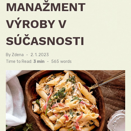
MANAŽMENT
VÝROBY V
SÚČASNOSTI
By
Zdena
Posted
2. 1. 2023
on
Time to Read:
3 min
-
565
words