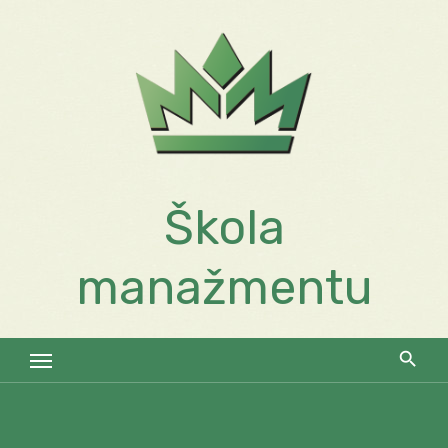
Skip
to
content
Škola
manažmentu