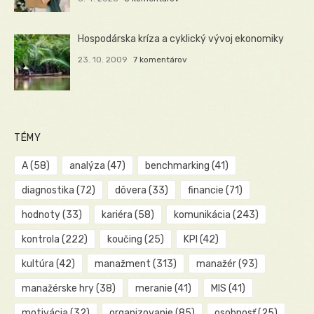
Hospodárska kríza a cyklický vývoj ekonomiky
23. 10. 2009
7 komentárov
TÉMY
A
(58)
analýza
(47)
benchmarking
(41)
diagnostika
(72)
dôvera
(33)
financie
(71)
hodnoty
(33)
kariéra
(58)
komunikácia
(243)
kontrola
(222)
koučing
(25)
KPI
(42)
kultúra
(42)
manažment
(313)
manažér
(93)
manažérske hry
(38)
meranie
(41)
MIS
(41)
motivácia
(32)
organizovanie
(85)
osobnosť
(25)