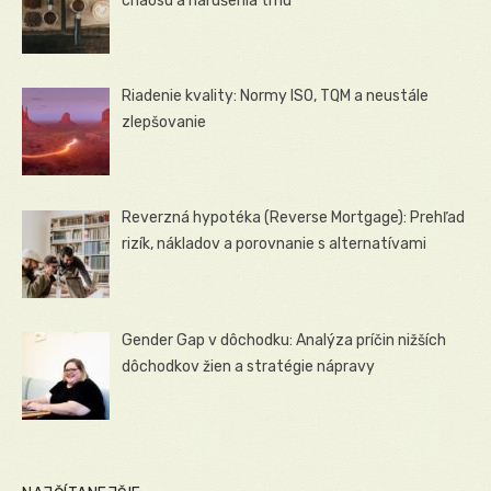
chaosu a narušenia trhu
Riadenie kvality: Normy ISO, TQM a neustále
zlepšovanie
Reverzná hypotéka (Reverse Mortgage): Prehľad
rizík, nákladov a porovnanie s alternatívami
Gender Gap v dôchodku: Analýza príčin nižších
dôchodkov žien a stratégie nápravy