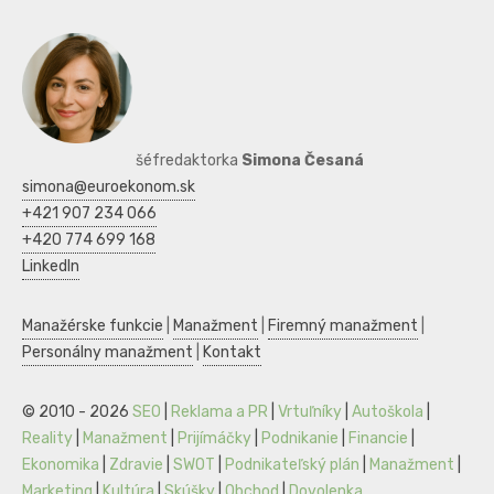
šéfredaktorka
Simona Česaná
simona@euroekonom.sk
+421 907 234 066
+420 774 699 168
LinkedIn
Manažérske funkcie
|
Manažment
|
Firemný manažment
|
Personálny manažment
|
Kontakt
© 2010 - 2026
SEO
|
Reklama a PR
|
Vrtuľníky
|
Autoškola
|
Reality
|
Manažment
|
Prijímáčky
|
Podnikanie
|
Financie
|
Ekonomika
|
Zdravie
|
SWOT
|
Podnikateľský plán
|
Manažment
|
Marketing
|
Kultúra
|
Skúšky
|
Obchod
|
Dovolenka