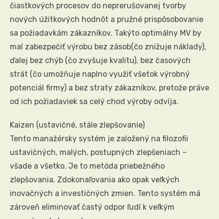
čiastkových procesov do neprerušovanej tvorby
nových úžitkových hodnôt a pružné prispôsobovanie
sa požiadavkám zákazníkov. Takýto optimálny MV by
mal zabezpečiť výrobu bez zásob(čo znižuje náklady),
ďalej bez chýb (čo zvyšuje kvalitu), bez časových
strát (čo umožňuje naplno využiť všetok výrobný
potenciál firmy) a bez straty zákazníkov, pretože práve
od ich požiadaviek sa celý chod výroby odvíja.
Kaizen (ustavičné, stále zlepšovanie)
Tento manažérsky systém je založený na filozofii
ustavičných, malých, postupných zlepšeniach –
všade a všetko. Je to metóda priebežného
zlepšovania. Zdokonaľovania ako opak veľkých
inovačných a investičných zmien. Tento systém má
zároveň eliminovať častý odpor ľudí k veľkým