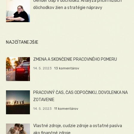
Gender Gap v dôchodku: Analýza príčin nižších
dôchodkov žien a stratégie nápravy
NAJČÍTANEJŠIE
ZMENA A SKONČENIE PRACOVNÉHO POMERU
14. 5. 2023
13 komentárov
PRACOVNÝ ČAS, ČAS ODPOČINKU, DOVOLENKA NA
ZOTAVENIE
14. 5. 2023
11 komentárov
Vlastné zdroje, cudzie zdroje a ostatné pasíva
ako finančné zdroje