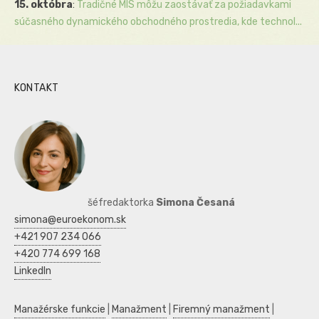
15. októbra
:
Tradičné MIS môžu zaostávať za požiadavkami
súčasného dynamického obchodného prostredia, kde technol...
KONTAKT
šéfredaktorka
Simona Česaná
simona@euroekonom.sk
+421 907 234 066
+420 774 699 168
LinkedIn
Manažérske funkcie
|
Manažment
|
Firemný manažment
|