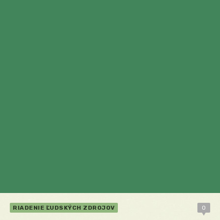
RIADENIE ĽUDSKÝCH ZDROJOV
0