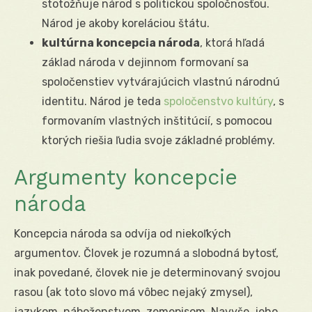
stotožňuje národ s politickou spoločnosťou.
Národ je akoby koreláciou štátu.
kultúrna koncepcia národa
, ktorá hľadá
základ národa v dejinnom formovaní sa
spoločenstiev vytvárajúcich vlastnú národnú
identitu. Národ je teda
spoločenstvo kultúry
, s
formovaním vlastných inštitúcií, s pomocou
ktorých riešia ľudia svoje základné problémy.
Argumenty koncepcie
národa
Koncepcia národa sa odvíja od niekoľkých
argumentov. Človek je rozumná a slobodná bytosť,
inak povedané, človek nie je determinovaný svojou
rasou (ak toto slovo má vôbec nejaký zmysel),
jazykom, náboženstvom, zemepisom. Navyše, jeho