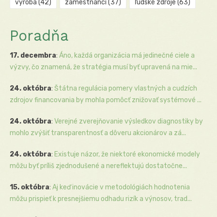
výroba
(42)
zamestnanci
(37)
ľudské zdroje
(63)
Poradňa
17. decembra
:
Áno, každá organizácia má jedinečné ciele a
výzvy, čo znamená, že stratégia musí byť upravená na mie...
24. októbra
:
Štátna regulácia pomery vlastných a cudzích
zdrojov financovania by mohla pomôcť znižovať systémové ...
24. októbra
:
Verejné zverejňovanie výsledkov diagnostiky by
mohlo zvýšiť transparentnosť a dôveru akcionárov a zá...
24. októbra
:
Existuje názor, že niektoré ekonomické modely
môžu byť príliš zjednodušené a nereflektujú dostatočne...
15. októbra
:
Aj keď inovácie v metodológiách hodnotenia
môžu prispieť k presnejšiemu odhadu rizík a výnosov, trad...