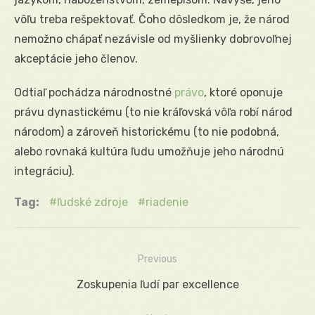
vôľu treba rešpektovať. Čoho dôsledkom je, že národ
nemožno chápať nezávisle od myšlienky dobrovoľnej
akceptácie jeho členov.
Odtiaľ pochádza národnostné
právo
, ktoré oponuje
právu dynastickému (to nie kráľovská vôľa robí národ
národom) a zároveň historickému (to nie podobná,
alebo rovnaká kultúra ľudu umožňuje jeho národnú
integráciu).
Tag:
ľudské zdroje
riadenie
Previous
Navigácia
Previous
Zoskupenia ľudí par excellence
v
post: