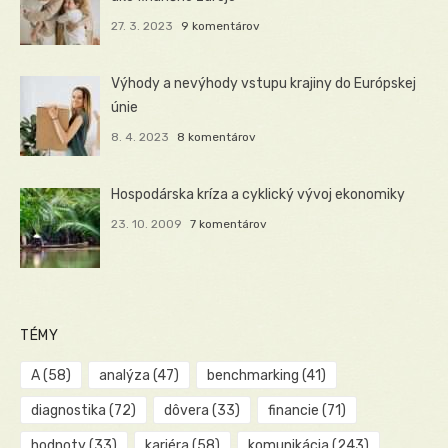
27. 3. 2023
9 komentárov
Výhody a nevýhody vstupu krajiny do Európskej
únie
8. 4. 2023
8 komentárov
Hospodárska kríza a cyklický vývoj ekonomiky
23. 10. 2009
7 komentárov
TÉMY
A
(58)
analýza
(47)
benchmarking
(41)
diagnostika
(72)
dôvera
(33)
financie
(71)
hodnoty
(33)
kariéra
(58)
komunikácia
(243)