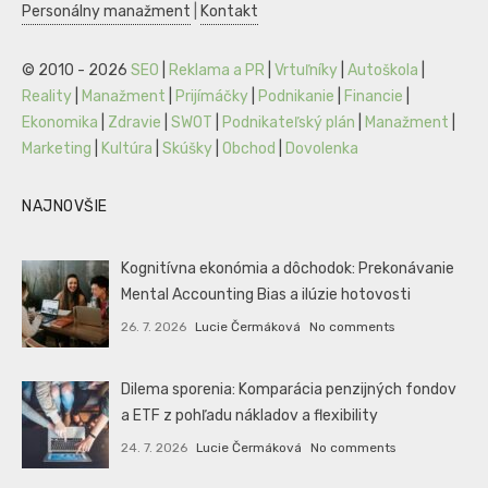
Personálny manažment
|
Kontakt
© 2010 - 2026
SEO
|
Reklama a PR
|
Vrtuľníky
|
Autoškola
|
Reality
|
Manažment
|
Prijímáčky
|
Podnikanie
|
Financie
|
Ekonomika
|
Zdravie
|
SWOT
|
Podnikateľský plán
|
Manažment
|
Marketing
|
Kultúra
|
Skúšky
|
Obchod
|
Dovolenka
NAJNOVŠIE
Kognitívna ekonómia a dôchodok: Prekonávanie
Mental Accounting Bias a ilúzie hotovosti
26. 7. 2026
Lucie Čermáková
No comments
Dilema sporenia: Komparácia penzijných fondov
a ETF z pohľadu nákladov a flexibility
24. 7. 2026
Lucie Čermáková
No comments