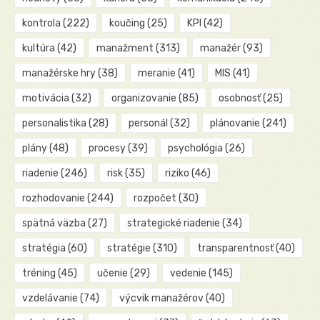
kontrola
(222)
koučing
(25)
KPI
(42)
kultúra
(42)
manažment
(313)
manažér
(93)
manažérske hry
(38)
meranie
(41)
MIS
(41)
motivácia
(32)
organizovanie
(85)
osobnosť
(25)
personalistika
(28)
personál
(32)
plánovanie
(241)
plány
(48)
procesy
(39)
psychológia
(26)
riadenie
(246)
risk
(35)
riziko
(46)
rozhodovanie
(244)
rozpočet
(30)
spätná väzba
(27)
strategické riadenie
(34)
stratégia
(60)
stratégie
(310)
transparentnosť
(40)
tréning
(45)
učenie
(29)
vedenie
(145)
vzdelávanie
(74)
výcvik manažérov
(40)