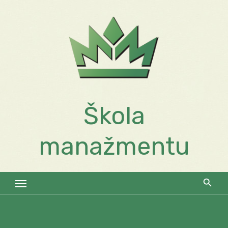
Skip
to
content
Škola
manažmentu