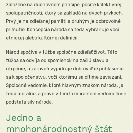
založené na duchovnom princípe, pocite kolektívnej
spolupatričnosti, ktorý sa zakladá na dvoch prvkoch.
Prvý je na zdieľanej pamäti a druhým je dobrovoľné
priľnutie. Koncepcia národa sa teda vyhraňuje voči
etnickej alebo kultúrnej definícii.
Národ spočíva v túžbe spoločne zdieľať život. Táto
túžba sa odvíja od spomienok na zašlú slávu a
utrpenie, a zároveň vyjadruje dobrovoľné prihlásenie
sa k spoločenstvu, voči ktorému sa cítime zaviazaní.
Spoločné vedomie, ktoré hlavným znakom národa, je
teda morálne, a práve v tomto morálnom vedomí tkvie
podstata sily národa.
Jedno a
mnohonárodnostný štát