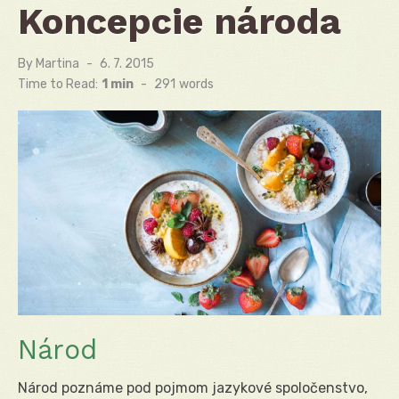
Koncepcie národa
By
Martina
Posted
6. 7. 2015
on
Time to Read:
1 min
-
291
words
Národ
Národ poznáme pod pojmom jazykové spoločenstvo,