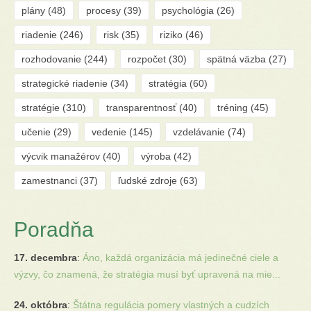
plány
(48)
procesy
(39)
psychológia
(26)
riadenie
(246)
risk
(35)
riziko
(46)
rozhodovanie
(244)
rozpočet
(30)
spätná väzba
(27)
strategické riadenie
(34)
stratégia
(60)
stratégie
(310)
transparentnosť
(40)
tréning
(45)
učenie
(29)
vedenie
(145)
vzdelávanie
(74)
výcvik manažérov
(40)
výroba
(42)
zamestnanci
(37)
ľudské zdroje
(63)
Poradňa
17. decembra
:
Áno, každá organizácia má jedinečné ciele a
výzvy, čo znamená, že stratégia musí byť upravená na mie...
24. októbra
:
Štátna regulácia pomery vlastných a cudzích