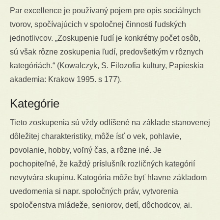
Par excellence je používaný pojem pre opis sociálnych
tvorov, spočívajúcich v spoločnej činnosti ľudských
jednotlivcov. „Zoskupenie ľudí je konkrétny počet osôb,
sú však rôzne zoskupenia ľudí, predovšetkým v rôznych
kategóriách.“ (Kowalczyk, S. Filozofia kultury, Papieskia
akademia: Krakow 1995. s 177).
Kategórie
Tieto zoskupenia sú vždy odlíšené na základe stanovenej
dôležitej charakteristiky, môže ísť o vek, pohlavie,
povolanie, hobby, voľný čas, a rôzne iné. Je
pochopiteľné, že každý príslušník rozličných kategórií
nevytvára skupinu. Katogória môže byť hlavne základom
uvedomenia si napr. spoločných práv, vytvorenia
spoločenstva mládeže, seniorov, detí, dôchodcov, ai.