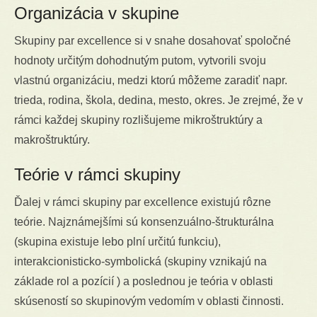
Organizácia v skupine
Skupiny par excellence si v snahe dosahovať spoločné
hodnoty určitým dohodnutým putom, vytvorili svoju
vlastnú organizáciu, medzi ktorú môžeme zaradiť napr.
trieda, rodina, škola, dedina, mesto, okres. Je zrejmé, že v
rámci každej skupiny rozlišujeme mikroštruktúry a
makroštruktúry.
Teórie v rámci skupiny
Ďalej v rámci skupiny par excellence existujú rôzne
teórie. Najznámejšími sú konsenzuálno-štrukturálna
(skupina existuje lebo plní určitú funkciu),
interakcionisticko-symbolická (skupiny vznikajú na
základe rol a pozícií ) a poslednou je teória v oblasti
skúseností so skupinovým vedomím v oblasti činnosti.