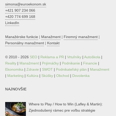
simona@euroekonom.sk
+421 907 234 066
+420 774 699 168
LinkedIn
Manažérske funkcie
|
Manažment
|
Firemný manažment
|
Personálny manažment
|
Kontakt
© 2010 - 2026
SEO
|
Reklama a PR
|
Vrtuľníky
|
Autoškola
|
Reality
|
Manažment
|
Prijímáčky
|
Podnikanie
|
Financie
|
Ekonomika
|
Zdravie
|
SWOT
|
Podnikateľský plán
|
Manažment
|
Marketing
|
Kultúra
|
Skúšky
|
Obchod
|
Dovolenka
NAJNOVŠIE
Where to Play / How to Win (Lafley & Martin):
Zjednodušený rámec pre voľbu stratégie