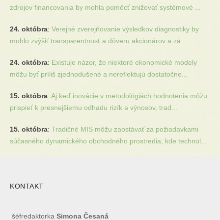
zdrojov financovania by mohla pomôcť znižovať systémové ...
24. októbra
:
Verejné zverejňovanie výsledkov diagnostiky by
mohlo zvýšiť transparentnosť a dôveru akcionárov a zá...
24. októbra
:
Existuje názor, že niektoré ekonomické modely
môžu byť príliš zjednodušené a nereflektujú dostatočne...
15. októbra
:
Aj keď inovácie v metodológiách hodnotenia môžu
prispieť k presnejšiemu odhadu rizík a výnosov, trad...
15. októbra
:
Tradičné MIS môžu zaostávať za požiadavkami
súčasného dynamického obchodného prostredia, kde technol...
KONTAKT
šéfredaktorka
Simona Česaná