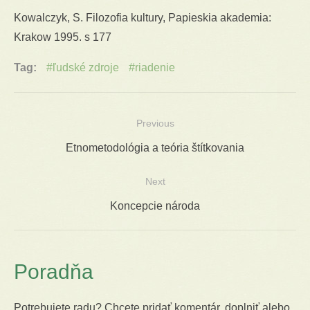
Kowalczyk, S. Filozofia kultury, Papieskia akademia:
Krakow 1995. s 177
Tag:
ľudské zdroje
riadenie
Previous
Navigácia
Previous
Etnometodológia a teória štítkovania
v
post:
Next
článku
Next
Koncepcie národa
post:
Poradňa
Potrebujete radu? Chcete pridať komentár, doplniť alebo