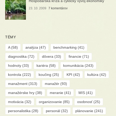
Hospodárska kríza a cyklický vývoj ekonomiky
23. 10. 2009
7 komentárov
TÉMY
A
(58)
analýza
(47)
benchmarking
(41)
diagnostika
(72)
dôvera
(33)
financie
(71)
hodnoty
(33)
kariéra
(58)
komunikácia
(243)
kontrola
(222)
koučing
(25)
KPI
(42)
kultúra
(42)
manažment
(313)
manažér
(93)
manažérske hry
(38)
meranie
(41)
MIS
(41)
motivácia
(32)
organizovanie
(85)
osobnosť
(25)
personalistika
(28)
personál
(32)
plánovanie
(241)