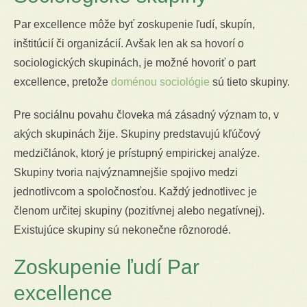
Par excellence môže byť zoskupenie ľudí, skupín,
inštitúcií či organizácií. Avšak len ak sa hovorí o
sociologických skupinách, je možné hovoriť o part
excellence, pretože
doménou sociológie
sú tieto skupiny.
Pre sociálnu povahu človeka má zásadný význam to, v
akých skupinách žije. Skupiny predstavujú kľúčový
medzičlánok, ktorý je prístupný empirickej analýze.
Skupiny tvoria najvýznamnejšie spojivo medzi
jednotlivcom a spoločnosťou. Každý jednotlivec je
členom určitej skupiny (pozitívnej alebo negatívnej).
Existujúce skupiny sú nekonečne rôznorodé.
Zoskupenie ľudí Par
excellence