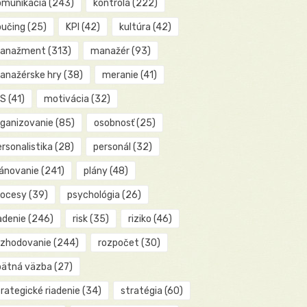
omunikácia
(243)
kontrola
(222)
oučing
(25)
KPI
(42)
kultúra
(42)
anažment
(313)
manažér
(93)
anažérske hry
(38)
meranie
(41)
IS
(41)
motivácia
(32)
rganizovanie
(85)
osobnosť
(25)
rsonalistika
(28)
personál
(32)
lánovanie
(241)
plány
(48)
rocesy
(39)
psychológia
(26)
adenie
(246)
risk
(35)
riziko
(46)
ozhodovanie
(244)
rozpočet
(30)
pätná väzba
(27)
rategické riadenie
(34)
stratégia
(60)