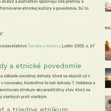
analýz a poznatkov spočívajú isté premisy a
 formovanie etnickej kultúry a povedomia. Sú to:
NA
.“
é vydavateľstvo
Tomáša z Akwinu
, Lublin 2005. s. 67
ody a etnické povedomie
základe sociálnej dohody, ktoré sa objavili už v
y v novoveku. Konkrétne to boli dohody T. Hobbesa a
existovalo etnikum ako predštátny stav, ktorý sa
oj všetkých proti všetkým.
ed a triedne etnikum