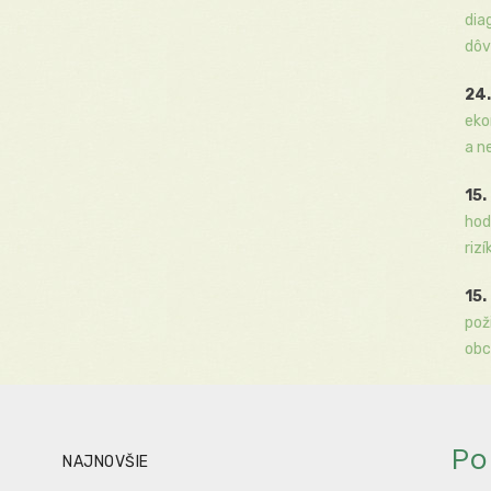
dia
dôv
24.
eko
a n
15.
hod
rizí
15.
pož
obc
Po
NAJNOVŠIE