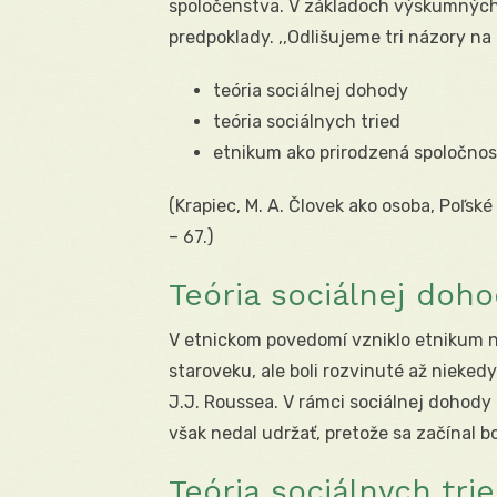
spoločenstva. V základoch výskumných 
predpoklady. ,,Odlišujeme tri názory na
teória sociálnej dohody
teória sociálnych tried
etnikum ako prirodzená spoločnosť
(Krapiec, M. A. Človek ako osoba, Poľsk
– 67.)
Teória sociálnej doh
V etnickom povedomí vzniklo etnikum na 
staroveku, ale boli rozvinuté až nieked
J.J. Roussea. V rámci sociálnej dohody 
však nedal udržať, pretože sa začínal b
Teória sociálnych tri