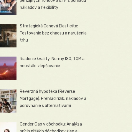
penzijných fondov a ETF z pohľadu
nákladov a flexibility
Strategická Cenová Elasticita:
Testovanie bez chaosu a narušenia
trhu
Riadenie kvality: Normy ISO, TQM a
neustále zlepšovanie
Reverzná hypotéka (Reverse
Mortgage): Prehľad rizík, nákladov a
porovnanie s alternatívami
Gender Gap v dôchodku: Analýza
príčin nižších dôchodkov žien a