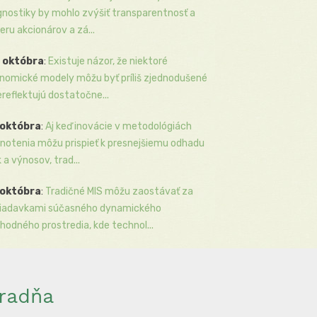
gnostiky by mohlo zvýšiť transparentnosť a
eru akcionárov a zá...
 októbra
:
Existuje názor, že niektoré
nomické modely môžu byť príliš zjednodušené
ereflektujú dostatočne...
 októbra
:
Aj keď inovácie v metodológiách
notenia môžu prispieť k presnejšiemu odhadu
k a výnosov, trad...
 októbra
:
Tradičné MIS môžu zaostávať za
iadavkami súčasného dynamického
hodného prostredia, kde technol...
radňa