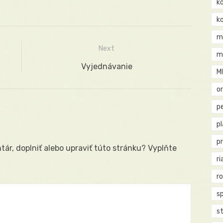
k
k
m
Next
m
Next
Vyjednávanie
M
post:
o
pe
p
p
ár, doplniť alebo upraviť túto stránku? Vyplňte
ri
r
s
st