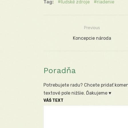
Tag:
ľudské zdroje
riadenie
Previous
Navigácia
Previous
Koncepcie národa
v
post:
článku
Poradňa
Potrebujete radu? Chcete pridať koment
textové pole nižšie. Ďakujeme ♥
VÁŠ TEXT