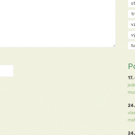
s
t
v
v
ľ
P
17.
jed
mus
24.
vla
moh
24.