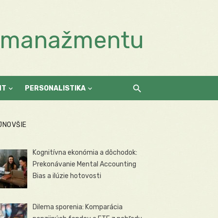
a manažmentu
NT
PERSONALISTIKA
JNOVŠIE
Kognitívna ekonómia a dôchodok:
Prekonávanie Mental Accounting
Bias a ilúzie hotovosti
Dilema sporenia: Komparácia