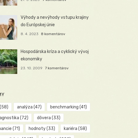
Výhody a nevýhody vstupu krajiny
do Európskej únie
8. 4. 2023
8 komentárov
Hospodárska kríza a cyklický vývoj
ekonomiky
23. 10. 2009
7 komentárov
MY
(58)
analýza
(47)
benchmarking
(41)
iagnostika
(72)
dôvera
(33)
nancie
(71)
hodnoty
(33)
kariéra
(58)