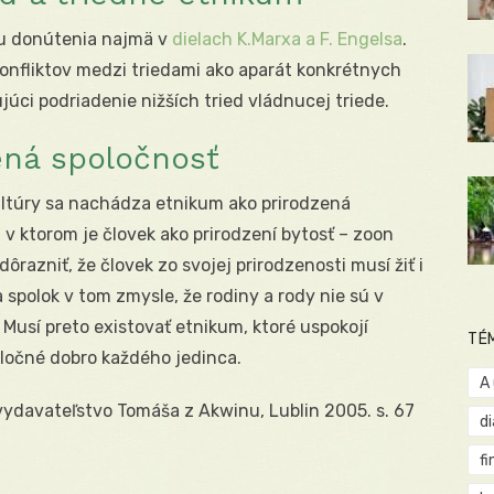
u donútenia najmä v
dielach K.Marxa a F. Engelsa
.
onfliktov medzi triedami ako aparát konkrétnych
ujúci podriadenie nižších tried vládnucej triede.
ená spoločnosť
ultúry sa nachádza etnikum ako prirodzená
a, v ktorom je človek ako prirodzení bytosť – zoon
dôrazniť, že človek zo svojej prirodzenosti musí žiť i
a spolok v tom zmysle, že rodiny a rody nie sú v
. Musí preto existovať etnikum, ktoré uspokojí
TÉ
oločné dobro každého jedinca.
A
 vydavateľstvo Tomáša z Akwinu, Lublin 2005. s. 67
d
fi