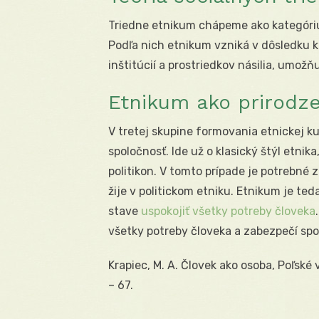
Triedne etnikum chápeme ako kategóri
Podľa nich etnikum vzniká v dôsledku k
inštitúcií a prostriedkov násilia, umožň
Etnikum ako prirodz
V tretej skupine formovania etnickej k
spoločnosť. Ide už o klasický štýl etnik
politikon. V tomto prípade je potrebné z
žije v politickom etniku. Etnikum je ted
stave
uspokojiť všetky potreby človeka
všetky potreby človeka a zabezpečí sp
Krapiec, M. A. Človek ako osoba, Poľské
– 67.