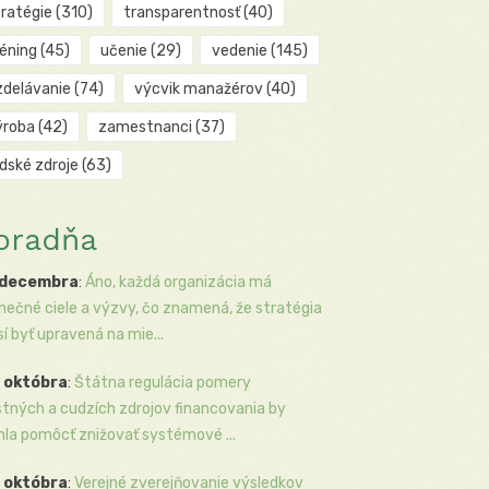
tratégie
(310)
transparentnosť
(40)
réning
(45)
učenie
(29)
vedenie
(145)
zdelávanie
(74)
výcvik manažérov
(40)
ýroba
(42)
zamestnanci
(37)
udské zdroje
(63)
oradňa
 decembra
:
Áno, každá organizácia má
inečné ciele a výzvy, čo znamená, že stratégia
í byť upravená na mie...
 októbra
:
Štátna regulácia pomery
stných a cudzích zdrojov financovania by
la pomôcť znižovať systémové ...
 októbra
:
Verejné zverejňovanie výsledkov