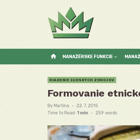
Skip
to
content
home
MANAŽÉRSKE FUNKCIE
MANA
RIADENIE ĽUDSKÝCH ZDROJOV
Formovanie etnick
By
Martina
Posted
22. 7. 2015
on
Time to Read:
1 min
-
259
words