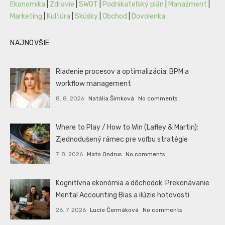
Ekonomika
|
Zdravie
|
SWOT
|
Podnikateľský plán
|
Manažment
|
Marketing
|
Kultúra
|
Skúšky
|
Obchod
|
Dovolenka
NAJNOVŠIE
Riadenie procesov a optimalizácia: BPM a
workflow management
8. 8. 2026
Natália Šimková
No comments
Where to Play / How to Win (Lafley & Martin):
Zjednodušený rámec pre voľbu stratégie
7. 8. 2026
Mato Ondrus
No comments
Kognitívna ekonómia a dôchodok: Prekonávanie
Mental Accounting Bias a ilúzie hotovosti
26. 7. 2026
Lucie Čermáková
No comments