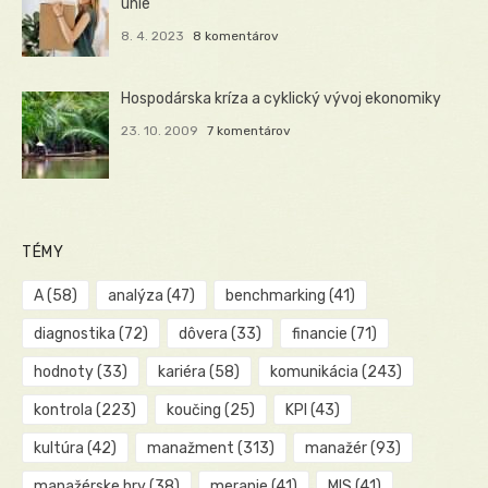
únie
8. 4. 2023
8 komentárov
Hospodárska kríza a cyklický vývoj ekonomiky
23. 10. 2009
7 komentárov
TÉMY
A
(58)
analýza
(47)
benchmarking
(41)
diagnostika
(72)
dôvera
(33)
financie
(71)
hodnoty
(33)
kariéra
(58)
komunikácia
(243)
kontrola
(223)
koučing
(25)
KPI
(43)
kultúra
(42)
manažment
(313)
manažér
(93)
manažérske hry
(38)
meranie
(41)
MIS
(41)