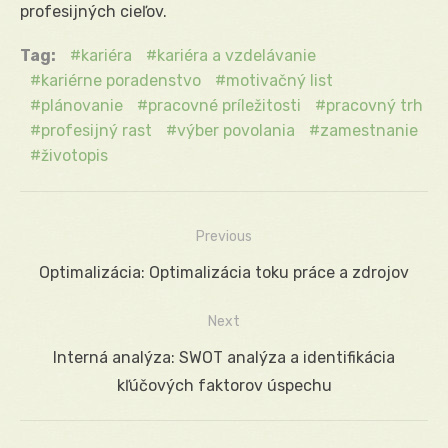
profesijných cieľov.
Tag:
kariéra
kariéra a vzdelávanie
kariérne poradenstvo
motivačný list
plánovanie
pracovné príležitosti
pracovný trh
profesijný rast
výber povolania
zamestnanie
životopis
Previous
Navigácia
Previous
Optimalizácia: Optimalizácia toku práce a zdrojov
v
post:
Next
článku
Next
Interná analýza: SWOT analýza a identifikácia
post:
kľúčových faktorov úspechu