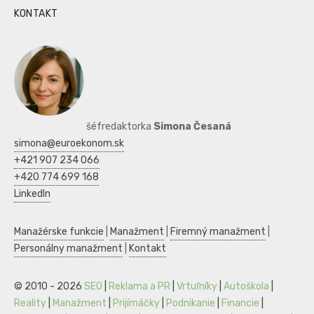
KONTAKT
šéfredaktorka
Simona Česaná
simona@euroekonom.sk
+421 907 234 066
+420 774 699 168
LinkedIn
Manažérske funkcie
|
Manažment
|
Firemný manažment
|
Personálny manažment
|
Kontakt
© 2010 - 2026
SEO
|
Reklama a PR
|
Vrtuľníky
|
Autoškola
|
Reality
|
Manažment
|
Prijímáčky
|
Podnikanie
|
Financie
|