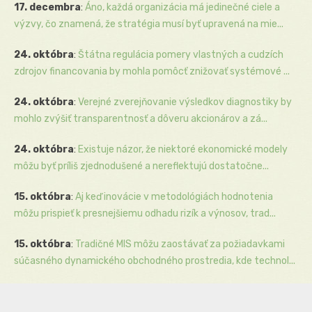
17. decembra
:
Áno, každá organizácia má jedinečné ciele a
výzvy, čo znamená, že stratégia musí byť upravená na mie...
24. októbra
:
Štátna regulácia pomery vlastných a cudzích
zdrojov financovania by mohla pomôcť znižovať systémové ...
24. októbra
:
Verejné zverejňovanie výsledkov diagnostiky by
mohlo zvýšiť transparentnosť a dôveru akcionárov a zá...
24. októbra
:
Existuje názor, že niektoré ekonomické modely
môžu byť príliš zjednodušené a nereflektujú dostatočne...
15. októbra
:
Aj keď inovácie v metodológiách hodnotenia
môžu prispieť k presnejšiemu odhadu rizík a výnosov, trad...
15. októbra
:
Tradičné MIS môžu zaostávať za požiadavkami
súčasného dynamického obchodného prostredia, kde technol...