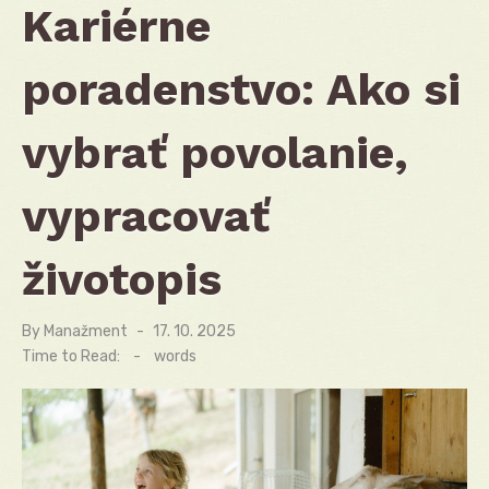
Kariérne
poradenstvo: Ako si
vybrať povolanie,
vypracovať
životopis
By
Manažment
Posted
17. 10. 2025
on
Time to Read:
-
words