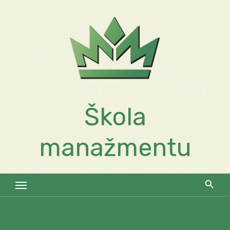
Skip
to
content
Škola
manažmentu