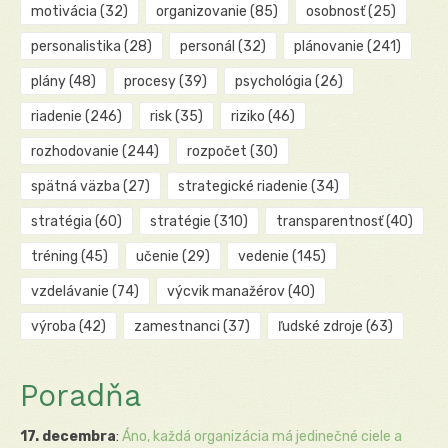
motivácia
(32)
organizovanie
(85)
osobnosť
(25)
personalistika
(28)
personál
(32)
plánovanie
(241)
plány
(48)
procesy
(39)
psychológia
(26)
riadenie
(246)
risk
(35)
riziko
(46)
rozhodovanie
(244)
rozpočet
(30)
spätná väzba
(27)
strategické riadenie
(34)
stratégia
(60)
stratégie
(310)
transparentnosť
(40)
tréning
(45)
učenie
(29)
vedenie
(145)
vzdelávanie
(74)
výcvik manažérov
(40)
výroba
(42)
zamestnanci
(37)
ľudské zdroje
(63)
Poradňa
17. decembra
:
Áno, každá organizácia má jedinečné ciele a