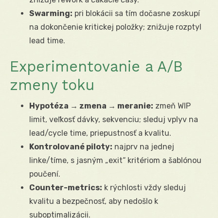
Swarming:
pri blokácii sa tím dočasne zoskupí
na dokončenie kritickej položky; znižuje rozptyl
lead time.
Experimentovanie a A/B
zmeny toku
Hypotéza → zmena → meranie:
zmeň WIP
limit, veľkosť dávky, sekvenciu; sleduj vplyv na
lead/cycle time, priepustnosť a kvalitu.
Kontrolované piloty:
najprv na jednej
linke/tíme, s jasným „exit“ kritériom a šablónou
poučení.
Counter-metrics:
k rýchlosti vždy sleduj
kvalitu a bezpečnosť, aby nedošlo k
suboptimalizácii.