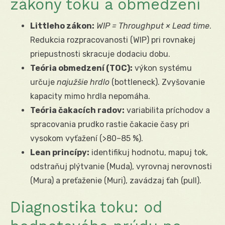
zákony toku a obmedzení
Littleho zákon:
WIP = Throughput × Lead time
.
Redukcia rozpracovanosti (WIP) pri rovnakej
priepustnosti skracuje dodaciu dobu.
Teória obmedzení (TOC):
výkon systému
určuje
najužšie hrdlo
(bottleneck). Zvyšovanie
kapacity mimo hrdla nepomáha.
Teória čakacích radov:
variabilita príchodov a
spracovania prudko rastie čakacie časy pri
vysokom vyťažení (>80–85 %).
Lean princípy:
identifikuj hodnotu, mapuj tok,
odstraňuj plýtvanie (Muda), vyrovnaj nerovnosti
(Mura) a preťaženie (Muri), zavádzaj ťah (pull).
Diagnostika toku: od