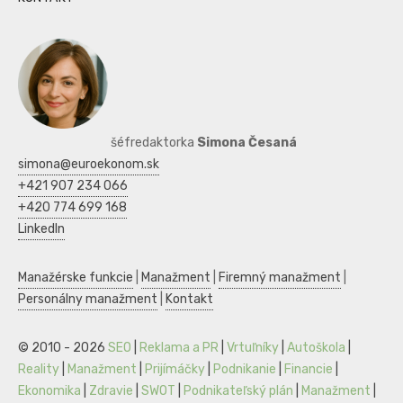
šéfredaktorka
Simona Česaná
simona@euroekonom.sk
+421 907 234 066
+420 774 699 168
LinkedIn
Manažérske funkcie
|
Manažment
|
Firemný manažment
|
Personálny manažment
|
Kontakt
© 2010 - 2026
SEO
|
Reklama a PR
|
Vrtuľníky
|
Autoškola
|
Reality
|
Manažment
|
Prijímáčky
|
Podnikanie
|
Financie
|
Ekonomika
|
Zdravie
|
SWOT
|
Podnikateľský plán
|
Manažment
|