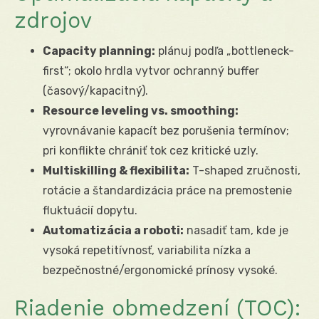
zdrojov
Capacity planning:
plánuj podľa „bottleneck-
first“; okolo hrdla vytvor ochranný buffer
(časový/kapacitný).
Resource leveling vs. smoothing:
vyrovnávanie kapacít bez porušenia termínov;
pri konflikte chrániť tok cez kritické uzly.
Multiskilling & flexibilita:
T-shaped zručnosti,
rotácie a štandardizácia práce na premostenie
fluktuácií dopytu.
Automatizácia a roboti:
nasadiť tam, kde je
vysoká repetitívnosť, variabilita nízka a
bezpečnostné/ergonomické prínosy vysoké.
Riadenie obmedzení (TOC):