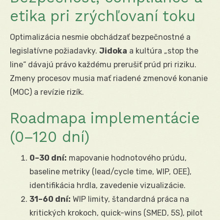
etika pri zrýchľovaní toku
Optimalizácia nesmie obchádzať bezpečnostné a
legislatívne požiadavky.
Jidoka
a kultúra „stop the
line“ dávajú právo každému prerušiť prúd pri riziku.
Zmeny procesov musia mať riadené zmenové konanie
(MOC) a revízie rizík.
Roadmapa implementácie
(0–120 dní)
0–30 dní:
mapovanie hodnotového prúdu,
baseline metriky (lead/cycle time, WIP, OEE),
identifikácia hrdla, zavedenie vizualizácie.
31–60 dní:
WIP limity, štandardná práca na
kritických krokoch, quick-wins (SMED, 5S), pilot