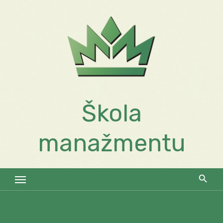
Skip
to
content
Škola
manažmentu