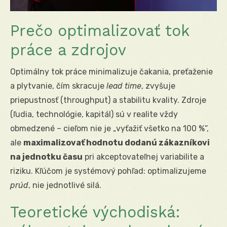
Prečo optimalizovať tok
práce a zdrojov
Optimálny tok práce minimalizuje čakania, preťaženie
a plytvanie, čím skracuje
lead time
, zvyšuje
priepustnosť (throughput) a stabilitu kvality. Zdroje
(ľudia, technológie, kapitál) sú v realite vždy
obmedzené – cieľom nie je „vyťažiť všetko na 100 %“,
ale
maximalizovať hodnotu dodanú zákazníkovi
na jednotku času
pri akceptovateľnej variabilite a
riziku. Kľúčom je systémový pohľad: optimalizujeme
prúd
, nie jednotlivé silá.
Teoretické východiská: