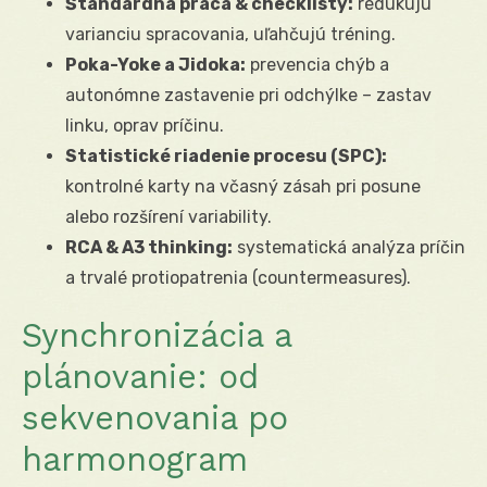
Štandardná práca & checklisty:
redukujú
varianciu spracovania, uľahčujú tréning.
Poka-Yoke a Jidoka:
prevencia chýb a
autonómne zastavenie pri odchýlke – zastav
linku, oprav príčinu.
Statistické riadenie procesu (SPC):
kontrolné karty na včasný zásah pri posune
alebo rozšírení variability.
RCA & A3 thinking:
systematická analýza príčin
a trvalé protiopatrenia (countermeasures).
Synchronizácia a
plánovanie: od
sekvenovania po
harmonogram