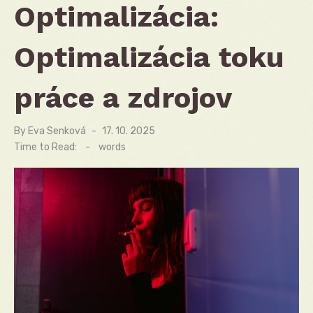
Optimalizácia:
Optimalizácia toku
práce a zdrojov
By
Eva Senková
Posted
17. 10. 2025
on
Time to Read:
-
words