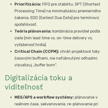
Prioritizácia:
FIFO pre stabilitu, SPT (Shortest
Processing Time) na minimalizáciu priemerného
čakania, EDD (Earliest Due Date) pre termínovú
spoľahlivosť.
Teória plánovania:
kombinácia pravidiel podľa
cieľa (min lead time vs. on-time delivery vs.
vyťaženosť hrdla).
Critical Chain (CCPM):
chráň projektové toky
časovými bufframi, nie nafúknutými odhadmi;
vizualizuj „buffer burn“.
Digitalizácia toku a
viditeľnosť
MES/APS a workflow systémy:
plánovanie v
reálnom čase, sekvenovanie, re-plánovanie pri