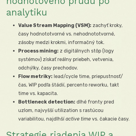
hodnotového prúdu po
analytiku
Value Stream Mapping (VSM):
zachyť kroky,
časy hodnototvorné vs. nehodnototvorné,
zásoby medzi krokmi, informačný tok.
Process mining:
z digitálnych stôp (logy
systémov) získať reálny priebeh, vetvenia,
odchýlky, časy prechodov.
Flow metriky:
lead/cycle time, priepustnosť/
čas, WIP podľa štádií, percento reworku, takt
time vs. kapacita.
Bottleneck detection:
dlhé fronty pred
uzlom, najvyšší utilization s rastúcou
variabilitou, najdlhší
active time
vs. čakacie časy.
Strategie riadenia WIP a