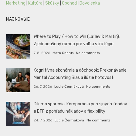
Marketing
|
Kultúra
|
Skúšky
|
Obchod
|
Dovolenka
NAJNOVŠIE
Where to Play / How to Win (Lafley & Martin):
Zjednodušený rámec pre voľbu stratégie
7. 8. 2026
Mato Ondrus
No comments
Kognitívna ekonómia a dôchodok: Prekonávanie
Mental Accounting Bias a ilúzie hotovosti
26. 7. 2026
Lucie Čermáková
No comments
Dilema sporenia: Komparácia penzijných fondov
a ETF z pohľadu nákladov a flexibility
24. 7. 2026
Lucie Čermáková
No comments