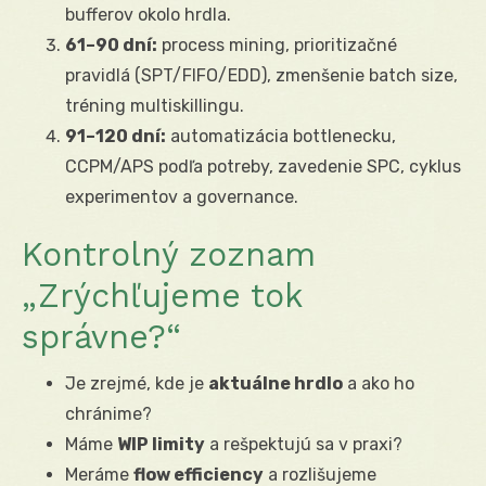
bufferov okolo hrdla.
61–90 dní:
process mining, prioritizačné
pravidlá (SPT/FIFO/EDD), zmenšenie batch size,
tréning multiskillingu.
91–120 dní:
automatizácia bottlenecku,
CCPM/APS podľa potreby, zavedenie SPC, cyklus
experimentov a governance.
Kontrolný zoznam
„Zrýchľujeme tok
správne?“
Je zrejmé, kde je
aktuálne hrdlo
a ako ho
chránime?
Máme
WIP limity
a rešpektujú sa v praxi?
Meráme
flow efficiency
a rozlišujeme