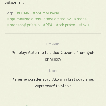
zákazníkov.
Tag:
BPMN
optimalizácia
optimalizácia toku práce a zdrojov
práce
procesný prístup
RPA
tok práce
toku
Previous
Navigácia
Previous
Princípy: Autenticita a dodržiavanie firemných
v
post:
princípov
článku
Next
Next
Kariérne poradenstvo: Ako si vybrať povolanie,
post:
vypracovať životopis