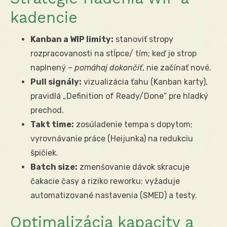
kadencie
Kanban a WIP limity:
stanoviť stropy
rozpracovanosti na stĺpce/ tím; keď je strop
naplnený –
pomáhaj dokončiť
, nie začínať nové.
Pull signály:
vizualizácia ťahu (Kanban karty),
pravidlá „Definition of Ready/Done“ pre hladký
prechod.
Takt time:
zosúladenie tempa s dopytom;
vyrovnávanie práce (Heijunka) na redukciu
špičiek.
Batch size:
zmenšovanie dávok skracuje
čakacie časy a riziko reworku; vyžaduje
automatizované nastavenia (SMED) a testy.
Optimalizácia kapacity a