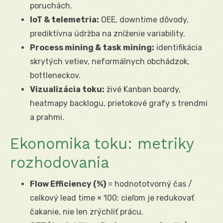
poruchách.
IoT & telemetria:
OEE, downtime dôvody,
prediktívna údržba na zníženie variability.
Process mining & task mining:
identifikácia
skrytých vetiev, neformálnych obchádzok,
bottleneckov.
Vizualizácia toku:
živé Kanban boardy,
heatmapy backlogu, prietokové grafy s trendmi
a prahmi.
Ekonomika toku: metriky
rozhodovania
Flow Efficiency (%)
= hodnototvorný čas /
celkový lead time × 100; cieľom je redukovať
čakanie, nie len zrýchliť prácu.