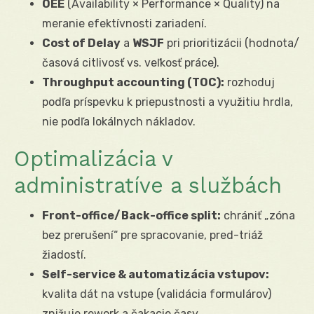
OEE
(Availability × Performance × Quality) na
meranie efektívnosti zariadení.
Cost of Delay
a
WSJF
pri prioritizácii (hodnota/
časová citlivosť vs. veľkosť práce).
Throughput accounting (TOC):
rozhoduj
podľa príspevku k priepustnosti a využitiu hrdla,
nie podľa lokálnych nákladov.
Optimalizácia v
administratíve a službách
Front-office/Back-office split:
chrániť „zóna
bez prerušení“ pre spracovanie, pred-triáž
žiadostí.
Self-service & automatizácia vstupov:
kvalita dát na vstupe (validácia formulárov)
znižuje rework a čakacie časy.