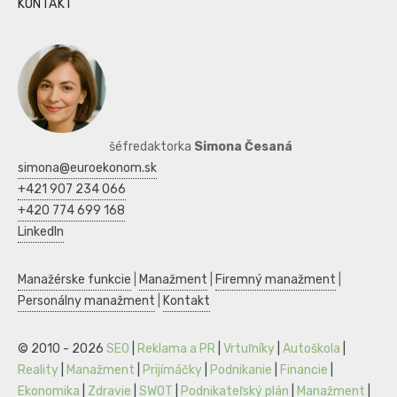
KONTAKT
šéfredaktorka
Simona Česaná
simona@euroekonom.sk
+421 907 234 066
+420 774 699 168
LinkedIn
Manažérske funkcie
|
Manažment
|
Firemný manažment
|
Personálny manažment
|
Kontakt
© 2010 - 2026
SEO
|
Reklama a PR
|
Vrtuľníky
|
Autoškola
|
Reality
|
Manažment
|
Prijímáčky
|
Podnikanie
|
Financie
|
Ekonomika
|
Zdravie
|
SWOT
|
Podnikateľský plán
|
Manažment
|