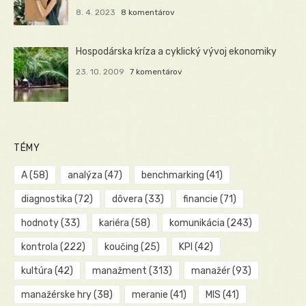
8. 4. 2023
8 komentárov
Hospodárska kríza a cyklický vývoj ekonomiky
23. 10. 2009
7 komentárov
TÉMY
A
(58)
analýza
(47)
benchmarking
(41)
diagnostika
(72)
dôvera
(33)
financie
(71)
hodnoty
(33)
kariéra
(58)
komunikácia
(243)
kontrola
(222)
koučing
(25)
KPI
(42)
kultúra
(42)
manažment
(313)
manažér
(93)
manažérske hry
(38)
meranie
(41)
MIS
(41)