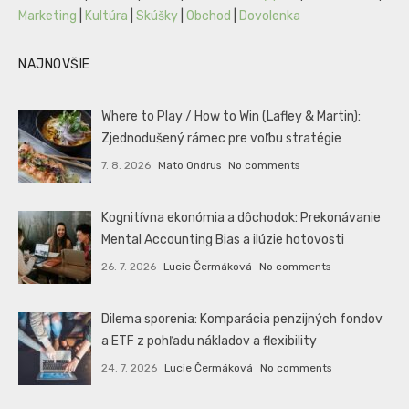
Marketing
|
Kultúra
|
Skúšky
|
Obchod
|
Dovolenka
NAJNOVŠIE
Where to Play / How to Win (Lafley & Martin):
Zjednodušený rámec pre voľbu stratégie
7. 8. 2026
Mato Ondrus
No comments
Kognitívna ekonómia a dôchodok: Prekonávanie
Mental Accounting Bias a ilúzie hotovosti
26. 7. 2026
Lucie Čermáková
No comments
Dilema sporenia: Komparácia penzijných fondov
a ETF z pohľadu nákladov a flexibility
24. 7. 2026
Lucie Čermáková
No comments