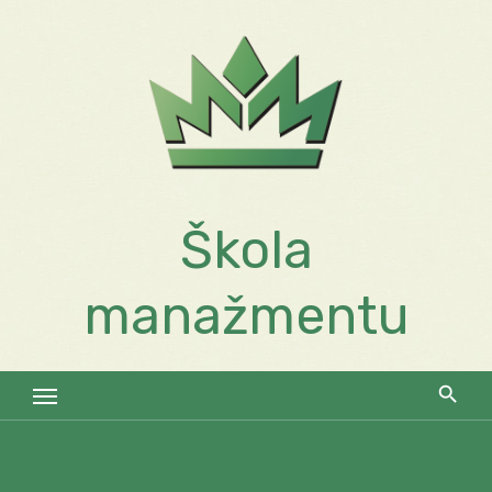
Skip
to
content
Škola
manažmentu