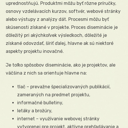
uprednostňujú. Produktmi môžu byť rôzne príručky,
osnovy vzdelávacích kurzov, softvér, webové stránky
alebo výstupy z analýzy dát. Procesmi môžu byť
skúsenosti získané v projekte. Proces diseminácie je
dôležitý pri akýchkoľvek výsledkoch, dôležité je
získané odovzdať, šíriť ďalej, hlavne ak sú niektoré
aspekty projektu inovačné.
Je toľko spôsobov diseminácie, ako je projektov, ale
väčšina z nich sa orientuje hlavne na:
tlač – prevažne špecializovaných publikácií,
zameraných na predmet projektu,
informačné bulletiny,
letáky a brožúry,
internet – využívanie webovej stránky
vytvorenej pre projekt, aktívne prehľadávanie a