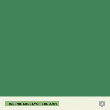
RIADENIE ĽUDSKÝCH ZDROJOV
0