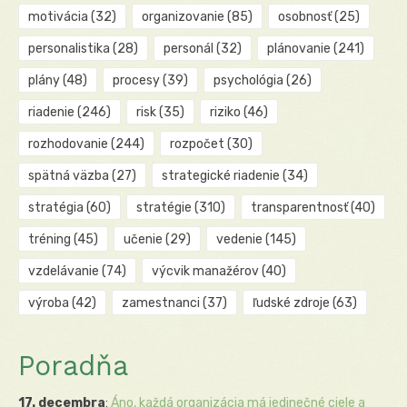
motivácia
(32)
organizovanie
(85)
osobnosť
(25)
personalistika
(28)
personál
(32)
plánovanie
(241)
plány
(48)
procesy
(39)
psychológia
(26)
riadenie
(246)
risk
(35)
riziko
(46)
rozhodovanie
(244)
rozpočet
(30)
spätná väzba
(27)
strategické riadenie
(34)
stratégia
(60)
stratégie
(310)
transparentnosť
(40)
tréning
(45)
učenie
(29)
vedenie
(145)
vzdelávanie
(74)
výcvik manažérov
(40)
výroba
(42)
zamestnanci
(37)
ľudské zdroje
(63)
Poradňa
17. decembra
:
Áno, každá organizácia má jedinečné ciele a