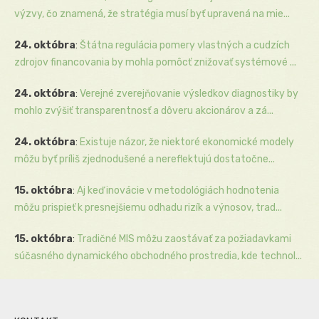
výzvy, čo znamená, že stratégia musí byť upravená na mie...
24. októbra
:
Štátna regulácia pomery vlastných a cudzích
zdrojov financovania by mohla pomôcť znižovať systémové ...
24. októbra
:
Verejné zverejňovanie výsledkov diagnostiky by
mohlo zvýšiť transparentnosť a dôveru akcionárov a zá...
24. októbra
:
Existuje názor, že niektoré ekonomické modely
môžu byť príliš zjednodušené a nereflektujú dostatočne...
15. októbra
:
Aj keď inovácie v metodológiách hodnotenia
môžu prispieť k presnejšiemu odhadu rizík a výnosov, trad...
15. októbra
:
Tradičné MIS môžu zaostávať za požiadavkami
súčasného dynamického obchodného prostredia, kde technol...