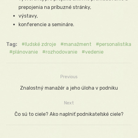
prepojenia na príbuzné stránky,
výstavy,
konferencie a semináre.
Tag:
ľudské zdroje
manažment
personalistika
plánovanie
rozhodovanie
vedenie
Previous
Navigácia
Previous
Znalostný manažér a jeho úloha v podniku
v
post:
Next
článku
Next
Čo sú to ciele? Ako naplniť podnikateľské ciele?
post: