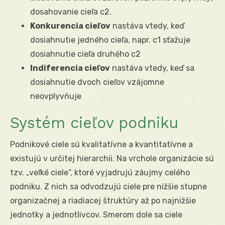
dosahovanie cieľa c
2
.
Konkurencia cieľov
nastáva vtedy, keď
dosiahnutie jedného cieľa, napr. c
1
sťažuje
dosiahnutie cieľa druhého c
2
Indiferencia cieľov
nastáva vtedy, keď sa
dosiahnutie dvoch cieľov vzájomne
neovplyvňuje
Systém cieľov podniku
Podnikové ciele sú kvalitatívne a kvantitatívne a
existujú v určitej hierarchii. Na vrchole organizácie sú
tzv. „veľké ciele“, ktoré vyjadrujú záujmy celého
podniku. Z nich sa odvodzujú ciele pre nižšie stupne
organizačnej a riadiacej štruktúry až po najnižšie
jednotky a jednotlivcov. Smerom dole sa ciele