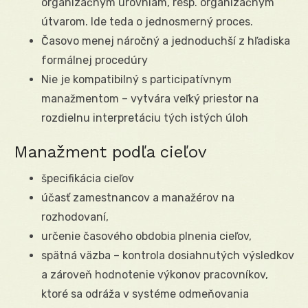
organizačným úrovniam, resp. organizačným
útvarom. Ide teda o jednosmerný proces.
Časovo menej náročný a jednoduchší z hľadiska
formálnej procedúry
Nie je kompatibilný s participatívnym
manažmentom – vytvára veľký priestor na
rozdielnu interpretáciu tých istých úloh
Manažment podľa cieľov
špecifikácia cieľov
účasť zamestnancov a manažérov na
rozhodovaní,
určenie časového obdobia plnenia cieľov,
spätná väzba – kontrola dosiahnutých výsledkov
a zároveň hodnotenie výkonov pracovníkov,
ktoré sa odráža v systéme odmeňovania