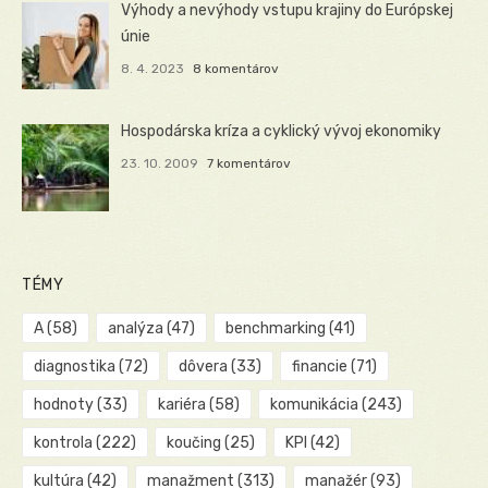
Výhody a nevýhody vstupu krajiny do Európskej
únie
8. 4. 2023
8 komentárov
Hospodárska kríza a cyklický vývoj ekonomiky
23. 10. 2009
7 komentárov
TÉMY
A
(58)
analýza
(47)
benchmarking
(41)
diagnostika
(72)
dôvera
(33)
financie
(71)
hodnoty
(33)
kariéra
(58)
komunikácia
(243)
kontrola
(222)
koučing
(25)
KPI
(42)
kultúra
(42)
manažment
(313)
manažér
(93)