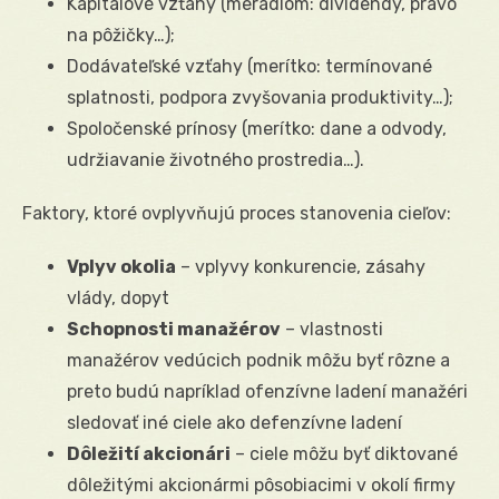
Kapitálové vzťahy (meradlom: dividendy, právo
na pôžičky…);
Dodávateľské vzťahy (merítko: termínované
splatnosti, podpora zvyšovania produktivity…);
Spoločenské prínosy (merítko: dane a odvody,
udržiavanie životného prostredia…).
Faktory, ktoré ovplyvňujú proces stanovenia cieľov:
Vplyv okolia
– vplyvy konkurencie, zásahy
vlády, dopyt
Schopnosti manažérov
– vlastnosti
manažérov vedúcich podnik môžu byť rôzne a
preto budú napríklad ofenzívne ladení manažéri
sledovať iné ciele ako defenzívne ladení
Dôležití akcionári
– ciele môžu byť diktované
dôležitými akcionármi pôsobiacimi v okolí firmy