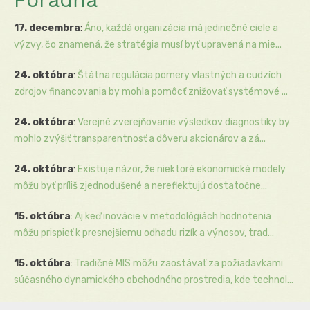
17. decembra
:
Áno, každá organizácia má jedinečné ciele a
výzvy, čo znamená, že stratégia musí byť upravená na mie...
24. októbra
:
Štátna regulácia pomery vlastných a cudzích
zdrojov financovania by mohla pomôcť znižovať systémové ...
24. októbra
:
Verejné zverejňovanie výsledkov diagnostiky by
mohlo zvýšiť transparentnosť a dôveru akcionárov a zá...
24. októbra
:
Existuje názor, že niektoré ekonomické modely
môžu byť príliš zjednodušené a nereflektujú dostatočne...
15. októbra
:
Aj keď inovácie v metodológiách hodnotenia
môžu prispieť k presnejšiemu odhadu rizík a výnosov, trad...
15. októbra
:
Tradičné MIS môžu zaostávať za požiadavkami
súčasného dynamického obchodného prostredia, kde technol...