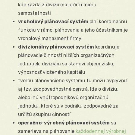
kde každá z divízií má určitú mieru
samostatnosti
vrcholový plánovací systém
plní koordinačnú
funkciu v rámci plánovania a jeho účastníkom je
vrcholový manažment firmy
divizionálny plánovací systém
koordinuje
plánovacie činnosti nižších organizačných
jednotiek, divíziám sa stanoví objem zisku,
výnosnosť vloženého kapitálu
tvorbu plánovacieho systému tu môžu ovplyvniť
aj tzv. zodpovednostné centrá. Ide o divíziu,
alebo inú vnútropodnikovú organizačnú
jednotku, ktoré sú v podniku zodpovedné za
určitú skupinu činností
operačno-výrobný plánovací systém
sa
zameriava na plánovanie
každodennej výrobnej