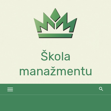
Skip
to
content
Škola
manažmentu