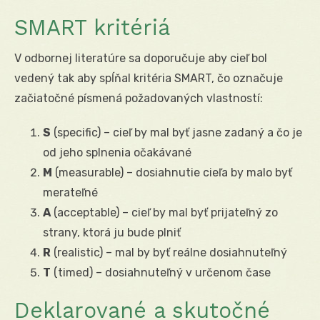
SMART kritériá
V odbornej literatúre sa doporučuje aby cieľ bol
vedený tak aby spĺňal kritéria SMART, čo označuje
začiatočné písmená požadovaných vlastností:
S
(specific) – cieľ by mal byť jasne zadaný a čo je
od jeho splnenia očakávané
M
(measurable) – dosiahnutie cieľa by malo byť
merateľné
A
(acceptable) – cieľ by mal byť prijateľný zo
strany, ktorá ju bude plniť
R
(realistic) – mal by byť reálne dosiahnuteľný
T
(timed) – dosiahnuteľný v určenom čase
Deklarované a skutočné