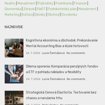
Reality
|
Manažment
|
Prijímáčky
|
Podnikanie
|
Financie
|
Ekonomika
|
Zdravie
|
SWOT
|
Podnikateľský plán
|
Manažment
|
Marketing
|
Kultúra
|
Skúšky
|
Obchod
|
Dovolenka
NAJNOVŠIE
Kognitívna ekonómia a dôchodok: Prekonávanie
Mental Accounting Bias a ilúzie hotovosti
26. 7. 2026
Lucie Čermáková
No comments
Dilema sporenia: Komparácia penzijných fondov
a ETF z pohľadu nákladov a flexibility
24. 7. 2026
Lucie Čermáková
No comments
Strategická Cenová Elasticita: Testovanie bez
chaosu a narušenia trhu