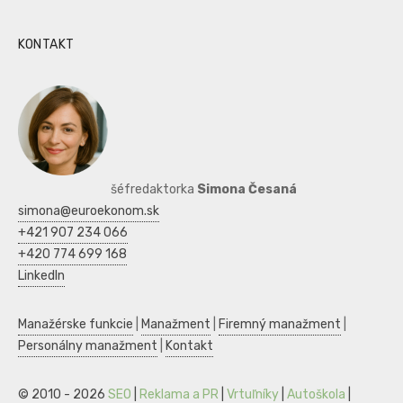
KONTAKT
šéfredaktorka
Simona Česaná
simona@euroekonom.sk
+421 907 234 066
+420 774 699 168
LinkedIn
Manažérske funkcie
|
Manažment
|
Firemný manažment
|
Personálny manažment
|
Kontakt
© 2010 - 2026
SEO
|
Reklama a PR
|
Vrtuľníky
|
Autoškola
|