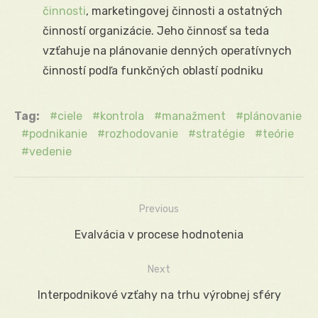
činnosti
, marketingovej činnosti a ostatných
činností organizácie. Jeho činnosť sa teda
vzťahuje na plánovanie denných operatívnych
činností podľa funkčných oblastí podniku
Tag:
ciele
kontrola
manažment
plánovanie
podnikanie
rozhodovanie
stratégie
teórie
vedenie
Previous
Navigácia
Previous
Evalvácia v procese hodnotenia
v
post:
Next
článku
Next
Interpodnikové vzťahy na trhu výrobnej sféry
post: