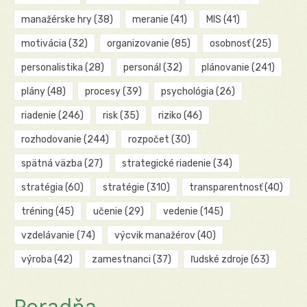
manažérske hry
(38)
meranie
(41)
MIS
(41)
motivácia
(32)
organizovanie
(85)
osobnosť
(25)
personalistika
(28)
personál
(32)
plánovanie
(241)
plány
(48)
procesy
(39)
psychológia
(26)
riadenie
(246)
risk
(35)
riziko
(46)
rozhodovanie
(244)
rozpočet
(30)
spätná väzba
(27)
strategické riadenie
(34)
stratégia
(60)
stratégie
(310)
transparentnosť
(40)
tréning
(45)
učenie
(29)
vedenie
(145)
vzdelávanie
(74)
výcvik manažérov
(40)
výroba
(42)
zamestnanci
(37)
ľudské zdroje
(63)
Poradňa