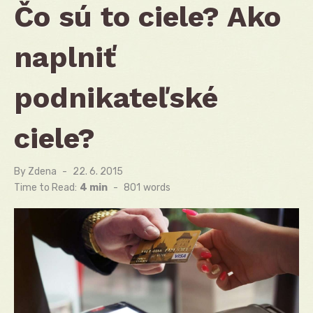
Čo sú to ciele? Ako
naplniť
podnikateľské
ciele?
By
Zdena
Posted
22. 6. 2015
on
Time to Read:
4 min
-
801
words