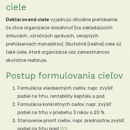
ciele
Deklarované ciele
vyjadrujú oficiálne prehlásenie,
čo chce organizácie dosiahnuť (na zakladajúcich
zmluvách, výročných správach, verejných
prehláseniach manažérov). Skutočné (reálne) ciele sú
také ciele, ktoré organizácia cez zamestnancov
skutočne realizuje.
Postup formulovania cieľov
Formulácia všeobecných cieľov, napr. zvýšiť
podiel na trhu, rentability kapitálu a pod.
Formulácia konkrétnych cieľov, napr. zvýšiť
podiel na trhu v priebehu 3 rokov o 20 %.
Stanovenie priorít cieľov, napr. prednostne zvýšiť
podiel na trhu pred
ROI
.