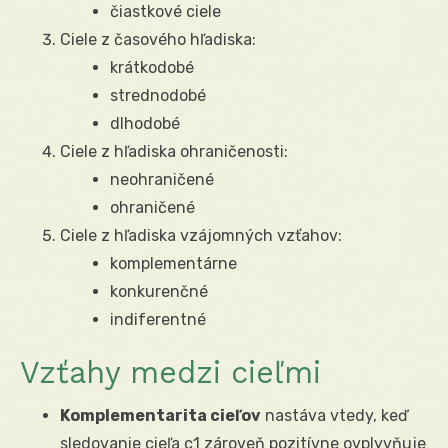
čiastkové ciele
Ciele z časového hľadiska:
krátkodobé
strednodobé
dlhodobé
Ciele z hľadiska ohraničenosti:
neohraničené
ohraničené
Ciele z hľadiska vzájomných vzťahov:
komplementárne
konkurenčné
indiferentné
Vzťahy medzi cieľmi
Komplementarita cieľov
nastáva vtedy, keď
sledovanie cieľa c
1
zároveň pozitívne ovplyvňuje