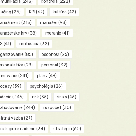
omunikácia
(243)
kontrola
(222)
oučing
(25)
KPI
(42)
kultúra
(42)
anažment
(313)
manažér
(93)
anažérske hry
(38)
meranie
(41)
IS
(41)
motivácia
(32)
rganizovanie
(85)
osobnosť
(25)
rsonalistika
(28)
personál
(32)
lánovanie
(241)
plány
(48)
rocesy
(39)
psychológia
(26)
adenie
(246)
risk
(35)
riziko
(46)
ozhodovanie
(244)
rozpočet
(30)
pätná väzba
(27)
rategické riadenie
(34)
stratégia
(60)