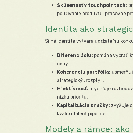
Skúsenosť v touchpointoch:
pr
používanie produktu, pracovné pro
Identita ako strategi
Silná identita vytvára udržateľnú kon
Diferenciáciu:
pomáha vybrať, k
ceny.
Koherenciu portfólia:
usmerňuje
strategický „rozptyl“.
Efektívnosť:
urýchľuje rozhodova
nízku prioritu.
Kapitalizáciu značky:
zvyšuje oc
kvalitu talent pipeline.
Modely a rámce: ako 