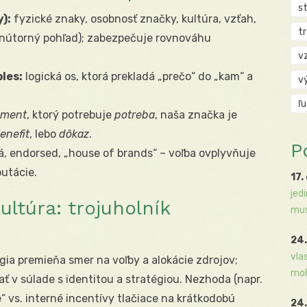
s
):
fyzické znaky, osobnosť značky, kultúra, vzťah,
t
 (vnútorný pohľad); zabezpečuje rovnováhu
v
les:
logická os, ktorá prekladá „prečo“ do „kam“ a
v
ľ
gment
, ktorý potrebuje
potreba
, naša značka je
enefit
, lebo
dôkaz
.
P
á, endorsed, „house of brands“ – voľba ovplyvňuje
putácie.
17.
jed
kultúra: trojuholník
mus
24.
vla
égia premieňa smer na voľby a alokácie zdrojov;
moh
ť v súlade s identitou a stratégiou. Nezhoda (napr.
 vs. interné incentívy tlačiace na krátkodobú
24.