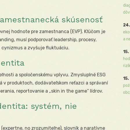
dia
dôv
 zamestnanecká skúsenosť
24.
covnej hodnote pre zamestnanca (EVP). Kľúčom je
eko
a n
anding, musí podporovať leadership, procesy,
 cynizmus a zvyšuje fluktuáciu.
15.
hod
entita
rizí
teľnosti a spoločenskému vplyvu. Zmysluplné ESG
15.
ená v produktoch, dodávateľskom reťazci a správaní
pož
nia, reportovanie a „skin in the game“ lídrov.
obc
dentita: systém, nie
 (expertne, no zrozumiteľne), slovník a naratívne