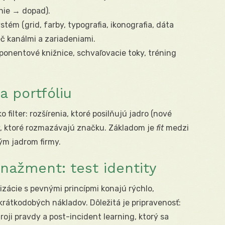
nie → dopad).
tém (grid, farby, typografia, ikonografia, dáta
eč kanálmi a zariadeniami.
onentové knižnice, schvaľovacie toky, tréning
a portfóliu
ko filter: rozšírenia, ktoré posilňujú jadro (nové
ky, ktoré rozmazávajú značku. Základom je
fit
medzi
m jadrom firmy.
nažment: test identity
nizácie s pevnými princípmi konajú rýchlo,
krátkodobých nákladov. Dôležitá je pripravenosť:
oji pravdy a post-incident learning, ktorý sa