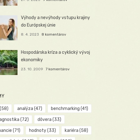
Výhody a nevýhody vstupu krajiny
do Európskej únie
8. 4. 2023
8 komentárov
Hospodárska kríza a cyklický vývoj
ekonomiky
23. 10. 2009
7 komentárov
MY
(58)
analýza
(47)
benchmarking
(41)
iagnostika
(72)
dôvera
(33)
nancie
(71)
hodnoty
(33)
kariéra
(58)