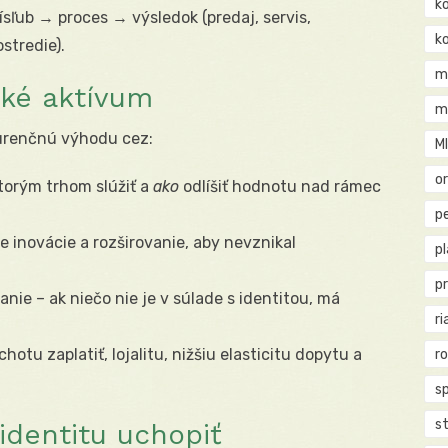
k
ísľub → proces → výsledok (predaj, servis,
k
stredie).
m
cké aktívum
m
kurenčnú výhodu cez:
M
o
torým trhom slúžiť a
ako
odlíšiť hodnotu nad rámec
pe
 inovácie a rozširovanie, aby nevznikal
p
p
nie – ak niečo nie je v súlade s identitou, má
ri
hotu zaplatiť, lojalitu, nižšiu elasticitu dopytu a
r
s
st
identitu uchopiť