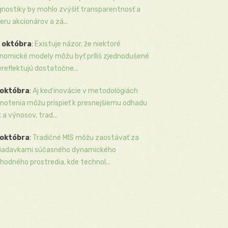
gnostiky by mohlo zvýšiť transparentnosť a
eru akcionárov a zá...
 októbra
:
Existuje názor, že niektoré
nomické modely môžu byť príliš zjednodušené
ereflektujú dostatočne...
 októbra
:
Aj keď inovácie v metodológiách
notenia môžu prispieť k presnejšiemu odhadu
k a výnosov, trad...
 októbra
:
Tradičné MIS môžu zaostávať za
iadavkami súčasného dynamického
hodného prostredia, kde technol...