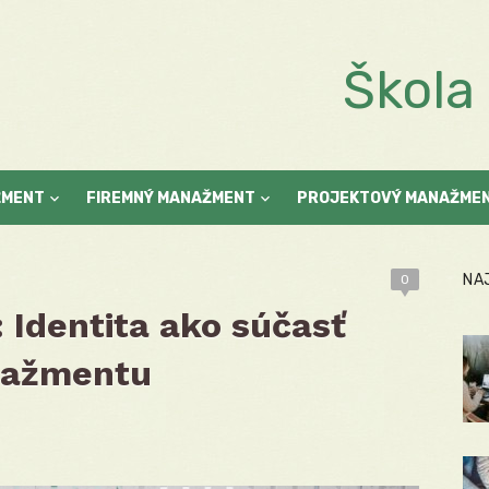
Škol
ŽMENT
FIREMNÝ MANAŽMENT
PROJEKTOVÝ MANAŽME
NA
0
: Identita ako súčasť
nažmentu