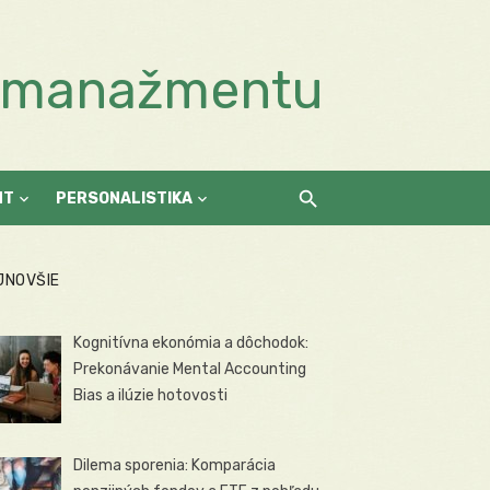
a manažmentu
NT
PERSONALISTIKA
JNOVŠIE
Kognitívna ekonómia a dôchodok:
Prekonávanie Mental Accounting
Bias a ilúzie hotovosti
Dilema sporenia: Komparácia