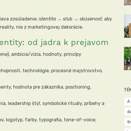
iava zosúladenie:
identita → sľub → skúsenosť
, aby
reality, nie z marketingovej dekorácie.
entity: od jadra k prejavom
eme), ambícia/vízia, hodnoty, princípy
hopnosti, technológie, procesné majstrovstvo,
enty, hodnota pre zákazníka, positioning,
TÉ
A
a, leadership štýl, symbolické rituály, príbehy a
d
v, logotyp, farby, typografia, tone-of-voice,
fi