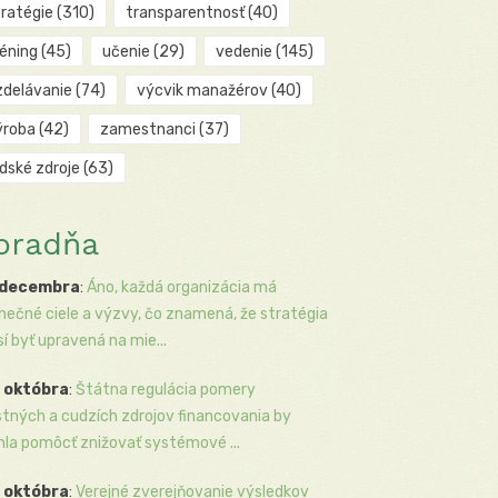
tratégie
(310)
transparentnosť
(40)
réning
(45)
učenie
(29)
vedenie
(145)
zdelávanie
(74)
výcvik manažérov
(40)
ýroba
(42)
zamestnanci
(37)
udské zdroje
(63)
oradňa
 decembra
:
Áno, každá organizácia má
inečné ciele a výzvy, čo znamená, že stratégia
í byť upravená na mie...
 októbra
:
Štátna regulácia pomery
stných a cudzích zdrojov financovania by
la pomôcť znižovať systémové ...
 októbra
:
Verejné zverejňovanie výsledkov