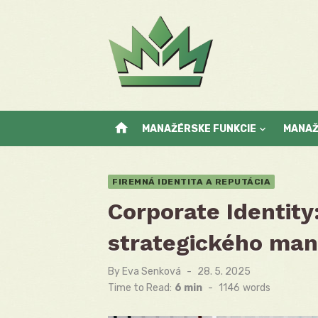
Skip
to
content
home
MANAŽÉRSKE FUNKCIE
MANA
FIREMNÁ IDENTITA A REPUTÁCIA
Corporate Identity
strategického ma
By
Eva Senková
Posted
28. 5. 2025
on
Time to Read:
6 min
-
1146
words