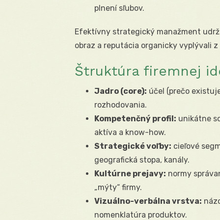
plnení sľubov.
Efektívny strategický manažment udrž
obraz a reputácia organicky vyplývali z 
Štruktúra firemnej id
Jadro (core):
účel (prečo existuj
rozhodovania.
Kompetenčný profil:
unikátne sc
aktíva a know-how.
Strategické voľby:
cieľové segm
geografická stopa, kanály.
Kultúrne prejavy:
normy správani
„mýty“ firmy.
Vizuálno-verbálna vrstva:
názo
nomenklatúra produktov.