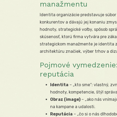
manažmentu
Identita organizácie predstavuje súbor 
konkurentov a dávajú jej konaniu zmyse
hodnoty, strategické voľby, spôsob sprá
skúsenosť, ktorú firma vytvára pre zák
strategickom manažmente je identita zá
architektúru značiek, výber trhov a d
Pojmové vymedzenie: 
reputácia
Identita
– „kto sme“: vlastný, zv
hodnoty, kompetencie, štýl správa
Obraz (image)
– „ako nás vnímajú
na kampane a udalosti.
Reputácia
– „čo si o nás dlhodob