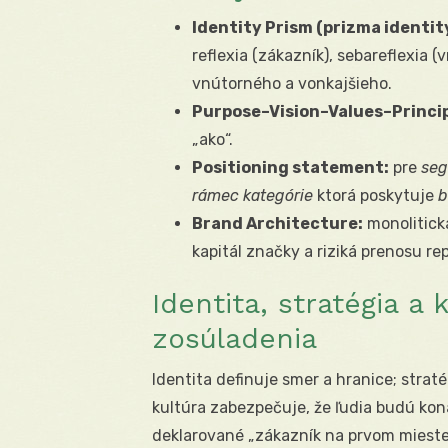
Identity Prism (prizma identity
reflexia (zákazník), sebareflexia
vnútorného a vonkajšieho.
Purpose–Vision–Values–Princip
„ako“.
Positioning statement:
pre
se
rámec kategórie
ktorá poskytuje
b
Brand Architecture:
monolitick
kapitál značky a riziká prenosu re
Identita, stratégia a 
zosúladenia
Identita definuje smer a hranice; strat
kultúra zabezpečuje, že ľudia budú kona
deklarované „zákazník na prvom mieste“