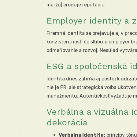
maržu) eroduje reputáciu.
Employer identity a
Firemná identita sa prejavuje aj v pra
konzistentnosť: čo sľubuje employer br
odmeňovanie a rozvoj. Nesúlad vytvára
ESG a spoločenská id
Identita dnes zahŕňa aj postoj k udrža
nie je PR, ale strategická voľba ukotv
manažmentu. Autentickosť vyžaduje mera
Verbálna a vizuálna i
dekorácia
Verbálna identita:
princípy tónu