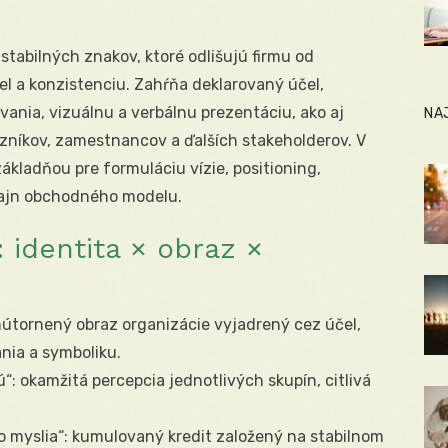
stabilných znakov, ktoré odlišujú firmu od
l a konzistenciu. Zahŕňa deklarovaný účel,
vania, vizuálnu a verbálnu prezentáciu, ako aj
NA
azníkov, zamestnancov a ďalších stakeholderov. V
kladňou pre formuláciu vízie, positioning,
izajn obchodného modelu.
identita × obraz ×
nútornený obraz organizácie vyjadrený cez účel,
nia a symboliku.
“: okamžitá percepcia jednotlivých skupín, citlivá
o myslia“: kumulovaný kredit založený na stabilnom