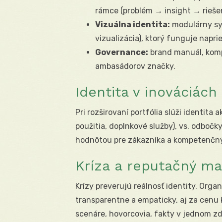
rámce (problém → insight → rieše
Vizuálna identita:
modulárny sys
vizualizácia), ktorý funguje napri
Governance:
brand manuál, komp
ambasádorov značky.
Identita v inováciách 
Pri rozširovaní portfólia slúži identita a
použitia, doplnkové služby), vs. odboč
hodnôtou pre zákazníka a kompetenčný
Kríza a reputačný ma
Krízy preverujú reálnosť identity. Orga
transparentne a empaticky, aj za cenu 
scenáre, hovorcovia, fakty v jednom zdr