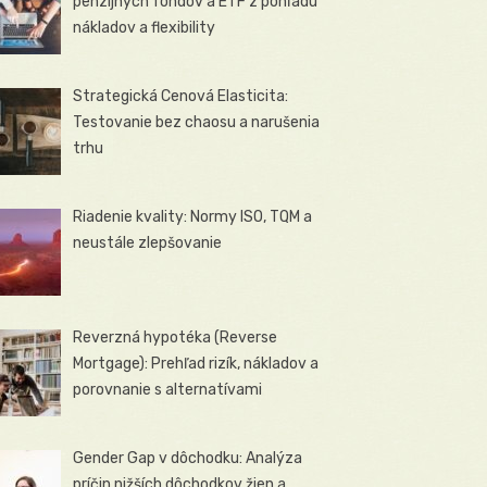
penzijných fondov a ETF z pohľadu
nákladov a flexibility
Strategická Cenová Elasticita:
Testovanie bez chaosu a narušenia
trhu
Riadenie kvality: Normy ISO, TQM a
neustále zlepšovanie
Reverzná hypotéka (Reverse
Mortgage): Prehľad rizík, nákladov a
porovnanie s alternatívami
Gender Gap v dôchodku: Analýza
príčin nižších dôchodkov žien a