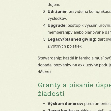
dojem.
Udržanie:
pravidelná komunikácia
výsledkov.
Upgrade:
postup k vyšším úrovni
membershipy alebo plánované dar
Legacy/planned giving:
darcovi
životných poistiek.
Stewardship: každá interakcia musí byť 
dopade, pozvánky na exkluzívne poduja
dôveru.
Granty a písanie úsp
žiadostí
Výskum donorov:
porozumenie pr
Jasná logika:
problém → cieľ → a