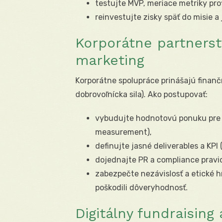
testujte MVP, meriace metriky prof
reinvestujte zisky späť do misie a
Korporátne partnerst
marketing
Korporátne spolupráce prinášajú finan
dobrovoľnícka sila). Ako postupovať:
vybudujte hodnotovú ponuku pre 
measurement),
definujte jasné deliverables a KPI
dojednajte PR a compliance pravidl
zabezpečte nezávislosť a etické h
poškodili dôveryhodnosť.
Digitálny fundraising 