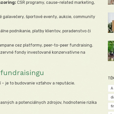
nzoring:
CSR programy, cause-related marketing,
é galavečery, športové eventy, aukcie, community
álne podnikanie, platby klientov, poradenstvo či
mpane cez platformy, peer-to-peer fundraising.
zervné fondy investované konzervatívne na
 fundraisingu
TÉ
í – je to budovanie vzťahov a reputácie.
A
d
sných a potenciálnych zdrojov, hodnotenie rizika
fi