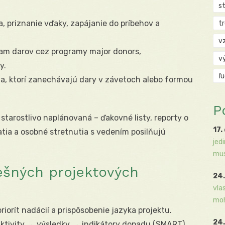
s
, priznanie vďaky, zapájanie do príbehov a
t
v
am darov cez programy major donors,
v
y.
ľ
a, ktorí zanechávajú dary v závetoch alebo formou
P
starostlivo naplánovaná – ďakovné listy, reporty o
17.
tia a osobné stretnutia s vedením posilňujú
jed
mus
ešných projektových
24.
vla
moh
iorít nadácií a prispôsobenie jazyka projektu.
24.
ktivity → výsledky → indikátory dopadu (SMART).