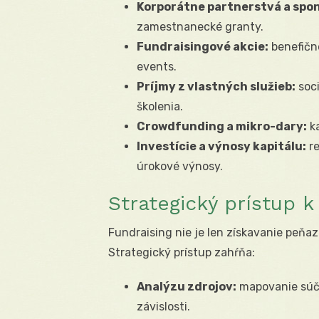
Korporátne partnerstvá a spo
zamestnanecké granty.
Fundraisingové akcie:
benefičn
events.
Príjmy z vlastných služieb:
soci
školenia.
Crowdfunding a mikro-dary:
ka
Investície a výnosy kapitálu:
re
úrokové výnosy.
Strategický prístup k
Fundraising nie je len získavanie peňaz
Strategický prístup zahŕňa:
Analýzu zdrojov:
mapovanie súča
závislosti.