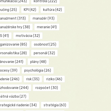
omunikácia
(243)
kontrola
(222)
oučing
(25)
KPI
(42)
kultúra
(42)
anažment
(313)
manažér
(93)
anažérske hry
(38)
meranie
(41)
IS
(41)
motivácia
(32)
rganizovanie
(85)
osobnosť
(25)
rsonalistika
(28)
personál
(32)
lánovanie
(241)
plány
(48)
rocesy
(39)
psychológia
(26)
adenie
(246)
risk
(35)
riziko
(46)
ozhodovanie
(244)
rozpočet
(30)
pätná väzba
(27)
rategické riadenie
(34)
stratégia
(60)