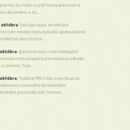
gnostiky by mohlo zvýšiť transparentnosť a
eru akcionárov a zá...
 októbra
:
Existuje názor, že niektoré
nomické modely môžu byť príliš zjednodušené
ereflektujú dostatočne...
 októbra
:
Aj keď inovácie v metodológiách
notenia môžu prispieť k presnejšiemu odhadu
k a výnosov, trad...
 októbra
:
Tradičné MIS môžu zaostávať za
iadavkami súčasného dynamického
hodného prostredia, kde technol...