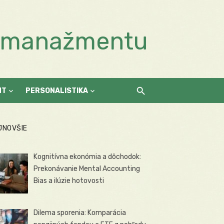
a manažmentu
NT
PERSONALISTIKA
JNOVŠIE
Kognitívna ekonómia a dôchodok:
Prekonávanie Mental Accounting
Bias a ilúzie hotovosti
Dilema sporenia: Komparácia