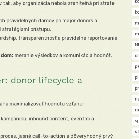
k
 tak, aby organizácia nebola zraniteľná pri strate
k
h pravidelných darcov po major donors a
m
 stratégiami prístupu.
m
rdship, transparentnosť a pravidelné reportovanie
M
adom:
meranie výsledkov a komunikácia hodnôt,
o
pe
p
: donor lifecycle a
p
ri
áha maximalizovať hodnotu vzťahu:
r
kampaníou, inbound content, eventmi a
s
st
roces, jasné call-to-action a dôveryhodný prvý