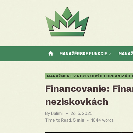
Skip
to
content
home
MANAŽÉRSKE FUNKCIE
MANA
MANAŽMENT V NEZISKOVÝCH ORGANIZÁCI
Financovanie: Fina
neziskovkách
By
Dalimil
Posted
26. 5. 2025
on
Time to Read:
5 min
-
1044
words