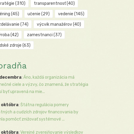
tratégie
(310)
transparentnosť
(40)
réning
(45)
učenie
(29)
vedenie
(145)
zdelávanie
(74)
výcvik manažérov
(40)
ýroba
(42)
zamestnanci
(37)
udské zdroje
(63)
oradňa
 decembra
:
Áno, každá organizácia má
inečné ciele a výzvy, čo znamená, že stratégia
í byť upravená na mie...
 októbra
:
Štátna regulácia pomery
stných a cudzích zdrojov financovania by
la pomôcť znižovať systémové ...
 októbra
:
Verejné zverejňovanie výsledkov