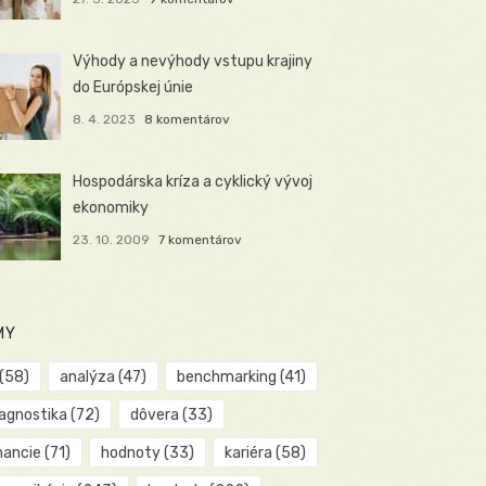
Výhody a nevýhody vstupu krajiny
do Európskej únie
8. 4. 2023
8 komentárov
Hospodárska kríza a cyklický vývoj
ekonomiky
23. 10. 2009
7 komentárov
MY
(58)
analýza
(47)
benchmarking
(41)
iagnostika
(72)
dôvera
(33)
nancie
(71)
hodnoty
(33)
kariéra
(58)