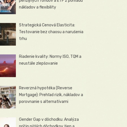
penzijných fondov a ETF z pohľadu
nákladov a flexibility
Strategická Cenová Elasticita:
Testovanie bez chaosu a narušenia
trhu
Riadenie kvality: Normy ISO, TQM a
neustále zlepšovanie
Reverzná hypotéka (Reverse
Mortgage): Prehľad rizík, nákladov a
porovnanie s alternatívami
Gender Gap v dôchodku: Analýza
príčin nižších dôchodkov žien a