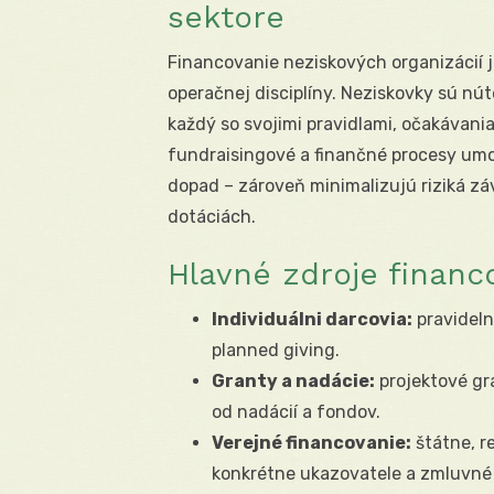
sektore
Financovanie neziskových organizácií 
operačnej disciplíny. Neziskovky sú nút
každý so svojimi pravidlami, očakávan
fundraisingové a finančné procesy umož
dopad – zároveň minimalizujú riziká zá
dotáciách.
Hlavné zdroje financ
Individuálni darcovia:
pravideln
planned giving.
Granty a nadácie:
projektové gr
od nadácií a fondov.
Verejné financovanie:
štátne, r
konkrétne ukazovatele a zmluvné