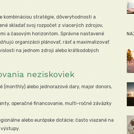
je kombináciou stratégie, dôveryhodnosti a
ené skladať svoj rozpočet z viacerých zdrojov,
iami a časovým horizontom. Správne nastavené
NA
ňujú organizácii plánovať, rásť a maximalizovať
vislosti na jednom zdroji alebo krátkodobých
ovania neziskoviek
é (monthly) alebo jednorazové dary, major donors,
anty, operačné financovanie, multi-ročné záväzky
egionálne alebo európske dotácie; často viazané na
 výstupy.