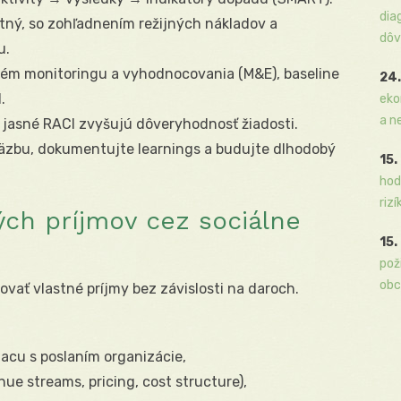
dia
ntný, so zohľadnením režijných nákladov a
dôv
u.
ém monitoringu a vyhodnocovania (M&E), baseline
24.
.
eko
a n
a jasné RACI zvyšujú dôveryhodnosť žiadosti.
äzbu, dokumentujte learnings a budujte dlhodobý
15.
hod
rizí
ých príjmov cez sociálne
15.
pož
obc
ovať vlastné príjmy bez závislosti na daroch.
iacu s poslaním organizácie,
e streams, pricing, cost structure),