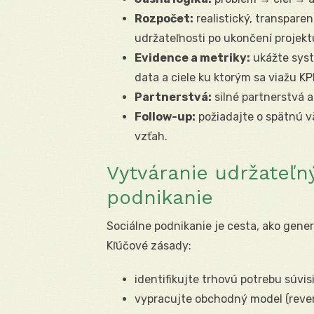
Rozpočet:
realistický, transpare
udržateľnosti po ukončení projekt
Evidence a metriky:
ukážte syst
data a ciele ku ktorým sa viažu KPI
Partnerstvá:
silné partnerstvá 
Follow-up:
požiadajte o spätnú v
vzťah.
Vytváranie udržateľn
podnikanie
Sociálne podnikanie je cesta, ako gener
Kľúčové zásady:
identifikujte trhovú potrebu súvis
vypracujte obchodný model (revenu