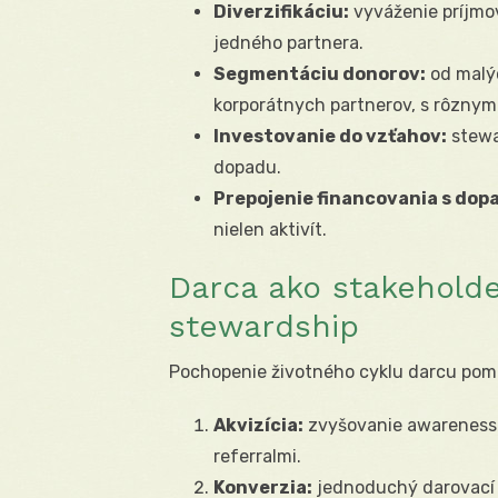
Diverzifikáciu:
vyváženie príjmov
jedného partnera.
Segmentáciu donorov:
od malýc
korporátnych partnerov, s rôznymi
Investovanie do vzťahov:
stewa
dopadu.
Prepojenie financovania s dop
nielen aktivít.
Darca ako stakeholder
stewardship
Pochopenie životného cyklu darcu pom
Akvizícia:
zvyšovanie awareness 
referralmi.
Konverzia:
jednoduchý darovací p