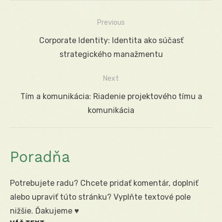
Previous
Navigácia
Previous
Corporate Identity: Identita ako súčasť
v
post:
strategického manažmentu
článku
Next
Next
Tím a komunikácia: Riadenie projektového tímu a
post:
komunikácia
Poradňa
Potrebujete radu? Chcete pridať komentár, doplniť
alebo upraviť túto stránku? Vyplňte textové pole
nižšie. Ďakujeme ♥