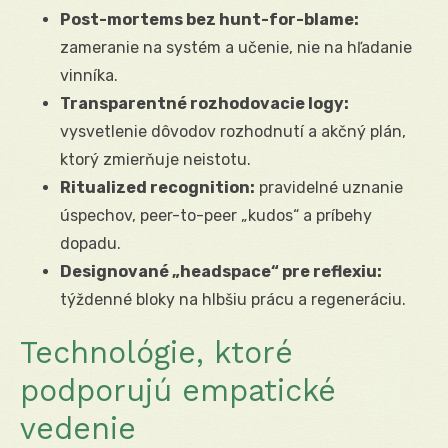
Post-mortems bez hunt-for-blame:
zameranie na systém a učenie, nie na hľadanie
vinníka.
Transparentné rozhodovacie logy:
vysvetlenie dôvodov rozhodnutí a akčný plán,
ktorý zmierňuje neistotu.
Ritualized recognition:
pravidelné uznanie
úspechov, peer-to-peer „kudos“ a príbehy
dopadu.
Designované „headspace“ pre reflexiu:
týždenné bloky na hlbšiu prácu a regeneráciu.
Technológie, ktoré
podporujú empatické
vedenie