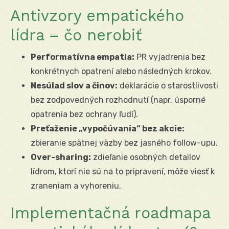
Antivzory empatického
lídra – čo nerobiť
Performatívna empatia:
PR vyjadrenia bez
konkrétnych opatrení alebo následných krokov.
Nesúlad slov a činov:
deklarácie o starostlivosti
bez zodpovedných rozhodnutí (napr. úsporné
opatrenia bez ochrany ľudí).
Preťaženie „vypočúvania“ bez akcie:
zbieranie spätnej väzby bez jasného follow-upu.
Over-sharing:
zdieľanie osobných detailov
lídrom, ktorí nie sú na to pripravení, môže viesť k
zraneniam a vyhoreniu.
Implementačná roadmapa