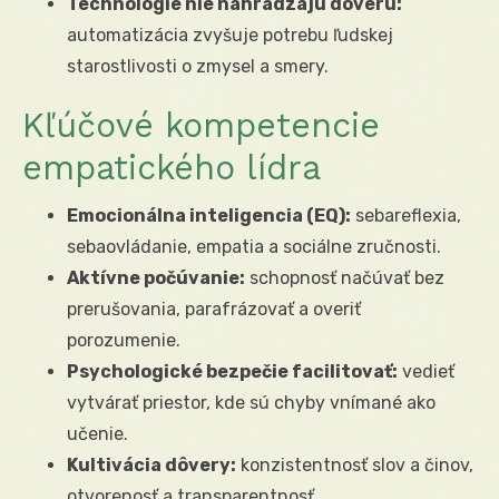
Technológie nie nahrádzajú dôveru:
automatizácia zvyšuje potrebu ľudskej
starostlivosti o zmysel a smery.
Kľúčové kompetencie
empatického lídra
Emocionálna inteligencia (EQ):
sebareflexia,
sebaovládanie, empatia a sociálne zručnosti.
Aktívne počúvanie:
schopnosť načúvať bez
prerušovania, parafrázovať a overiť
porozumenie.
Psychologické bezpečie facilitovať:
vedieť
vytvárať priestor, kde sú chyby vnímané ako
učenie.
Kultivácia dôvery:
konzistentnosť slov a činov,
otvorenosť a transparentnosť.