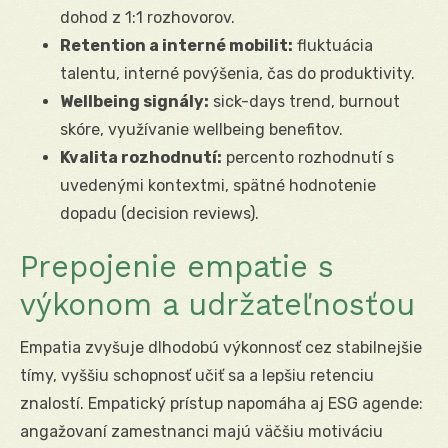
dohod z 1:1 rozhovorov.
Retention a interné mobilit:
fluktuácia
talentu, interné povýšenia, čas do produktivity.
Wellbeing signály:
sick-days trend, burnout
skóre, využívanie wellbeing benefitov.
Kvalita rozhodnutí:
percento rozhodnutí s
uvedenými kontextmi, spätné hodnotenie
dopadu (decision reviews).
Prepojenie empatie s
výkonom a udržateľnosťou
Empatia zvyšuje dlhodobú výkonnosť cez stabilnejšie
tímy, vyššiu schopnosť učiť sa a lepšiu retenciu
znalostí. Empatický prístup napomáha aj ESG agende:
angažovaní zamestnanci majú väčšiu motiváciu