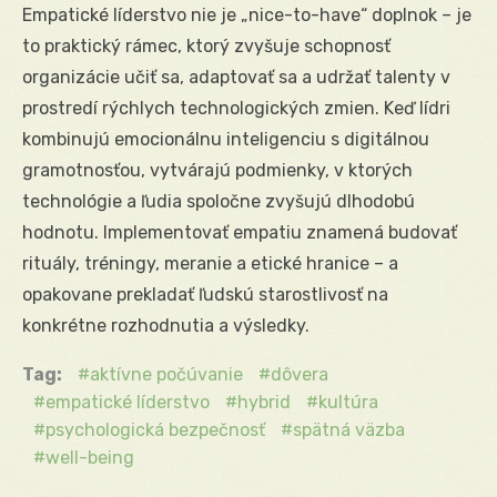
Empatické líderstvo nie je „nice-to-have“ doplnok – je
to praktický rámec, ktorý zvyšuje schopnosť
organizácie učiť sa, adaptovať sa a udržať talenty v
prostredí rýchlych technologických zmien. Keď lídri
kombinujú emocionálnu inteligenciu s digitálnou
gramotnosťou, vytvárajú podmienky, v ktorých
technológie a ľudia spoločne zvyšujú dlhodobú
hodnotu. Implementovať empatiu znamená budovať
rituály, tréningy, meranie a etické hranice – a
opakovane prekladať ľudskú starostlivosť na
konkrétne rozhodnutia a výsledky.
Tag:
aktívne počúvanie
dôvera
empatické líderstvo
hybrid
kultúra
psychologická bezpečnosť
spätná väzba
well-being