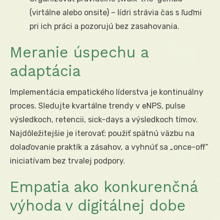
(virtálne alebo onsite) – lídri strávia čas s ľuďmi
pri ich práci a pozorujú bez zasahovania.
Meranie úspechu a
adaptácia
Implementácia empatického líderstva je kontinuálny
proces. Sledujte kvartálne trendy v eNPS, pulse
výsledkoch, retencii, sick-days a výsledkoch tímov.
Najdôležitejšie je iterovať: použiť spätnú väzbu na
dolaďovanie praktík a zásahov, a vyhnúť sa „once-off“
iniciatívam bez trvalej podpory.
Empatia ako konkurenčná
výhoda v digitálnej dobe