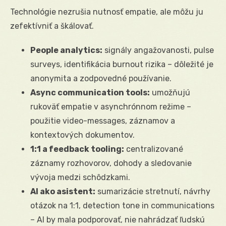
Technológie nezrušia nutnosť empatie, ale môžu ju
zefektívniť a škálovať.
People analytics:
signály angažovanosti, pulse
surveys, identifikácia burnout rizika – dôležité je
anonymita a zodpovedné používanie.
Async communication tools:
umožňujú
rukoväť empatie v asynchrónnom režime –
použitie video-messages, záznamov a
kontextových dokumentov.
1:1 a feedback tooling:
centralizované
záznamy rozhovorov, dohody a sledovanie
vývoja medzi schôdzkami.
AI ako asistent:
sumarizácie stretnutí, návrhy
otázok na 1:1, detection tone in communications
– AI by mala podporovať, nie nahrádzať ľudskú