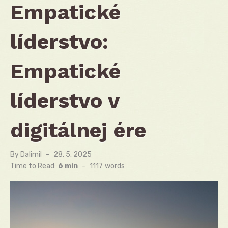
Empatické
líderstvo:
Empatické
líderstvo v
digitálnej ére
By
Dalimil
Posted
28. 5. 2025
on
Time to Read:
6 min
-
1117
words