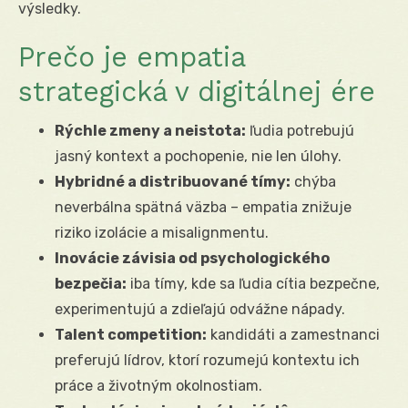
výsledky.
Prečo je empatia
strategická v digitálnej ére
Rýchle zmeny a neistota:
ľudia potrebujú
jasný kontext a pochopenie, nie len úlohy.
Hybridné a distribuované tímy:
chýba
neverbálna spätná väzba – empatia znižuje
riziko izolácie a misalignmentu.
Inovácie závisia od psychologického
bezpečia:
iba tímy, kde sa ľudia cítia bezpečne,
experimentujú a zdieľajú odvážne nápady.
Talent competition:
kandidáti a zamestnanci
preferujú lídrov, ktorí rozumejú kontextu ich
práce a životným okolnostiam.