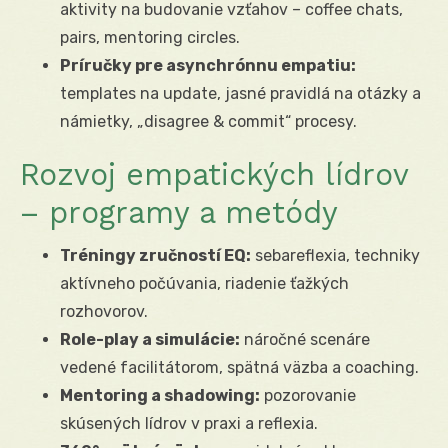
aktivity na budovanie vzťahov – coffee chats,
pairs, mentoring circles.
Príručky pre asynchrónnu empatiu:
templates na update, jasné pravidlá na otázky a
námietky, „disagree & commit“ procesy.
Rozvoj empatických lídrov
– programy a metódy
Tréningy zručností EQ:
sebareflexia, techniky
aktívneho počúvania, riadenie ťažkých
rozhovorov.
Role-play a simulácie:
náročné scenáre
vedené facilitátorom, spätná väzba a coaching.
Mentoring a shadowing:
pozorovanie
skúsených lídrov v praxi a reflexia.