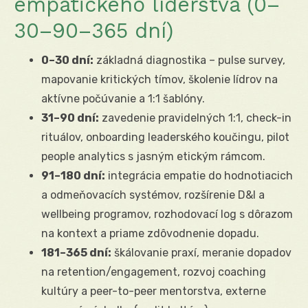
empatického líderstva (0–
30–90–365 dní)
0–30 dní:
základná diagnostika – pulse survey,
mapovanie kritických tímov, školenie lídrov na
aktívne počúvanie a 1:1 šablóny.
31–90 dní:
zavedenie pravidelných 1:1, check-in
rituálov, onboarding leaderského koučingu, pilot
people analytics s jasným etickým rámcom.
91–180 dní:
integrácia empatie do hodnotiacich
a odmeňovacích systémov, rozšírenie D&I a
wellbeing programov, rozhodovací log s dôrazom
na kontext a priame zdôvodnenie dopadu.
181–365 dní:
škálovanie praxí, meranie dopadov
na retention/engagement, rozvoj coaching
kultúry a peer-to-peer mentorstva, externe