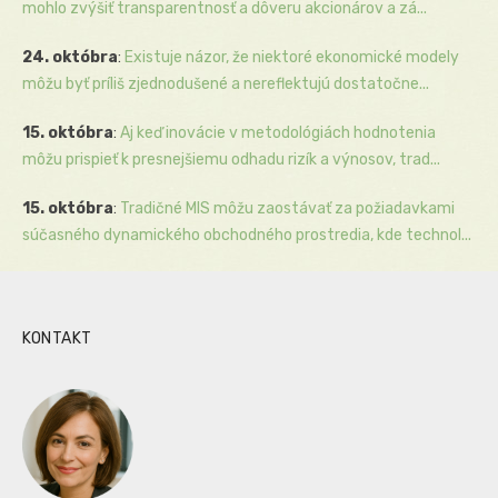
mohlo zvýšiť transparentnosť a dôveru akcionárov a zá...
24. októbra
:
Existuje názor, že niektoré ekonomické modely
môžu byť príliš zjednodušené a nereflektujú dostatočne...
15. októbra
:
Aj keď inovácie v metodológiách hodnotenia
môžu prispieť k presnejšiemu odhadu rizík a výnosov, trad...
15. októbra
:
Tradičné MIS môžu zaostávať za požiadavkami
súčasného dynamického obchodného prostredia, kde technol...
KONTAKT