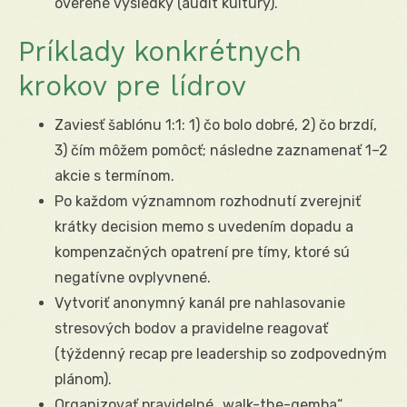
overené výsledky (audit kultúry).
Príklady konkrétnych
krokov pre lídrov
Zaviesť šablónu 1:1: 1) čo bolo dobré, 2) čo brzdí,
3) čím môžem pomôcť; následne zaznamenať 1–2
akcie s termínom.
Po každom významnom rozhodnutí zverejniť
krátky decision memo s uvedením dopadu a
kompenzačných opatrení pre tímy, ktoré sú
negatívne ovplyvnené.
Vytvoriť anonymný kanál pre nahlasovanie
stresových bodov a pravidelne reagovať
(týždenný recap pre leadership so zodpovedným
plánom).
Organizovať pravidelné „walk-the-gemba“