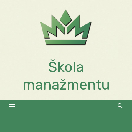
Skip
to
content
Škola
manažmentu