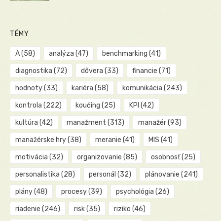
TÉMY
A
(58)
analýza
(47)
benchmarking
(41)
diagnostika
(72)
dôvera
(33)
financie
(71)
hodnoty
(33)
kariéra
(58)
komunikácia
(243)
kontrola
(222)
koučing
(25)
KPI
(42)
kultúra
(42)
manažment
(313)
manažér
(93)
manažérske hry
(38)
meranie
(41)
MIS
(41)
motivácia
(32)
organizovanie
(85)
osobnosť
(25)
personalistika
(28)
personál
(32)
plánovanie
(241)
plány
(48)
procesy
(39)
psychológia
(26)
riadenie
(246)
risk
(35)
riziko
(46)