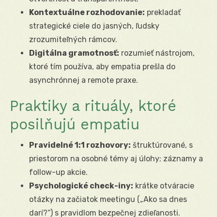
Kontextuálne rozhodovanie:
prekladať
strategické ciele do jasných, ľudsky
zrozumiteľných rámcov.
Digitálna gramotnosť:
rozumieť nástrojom,
ktoré tím používa, aby empatia prešla do
asynchrónnej a remote praxe.
Praktiky a rituály, ktoré
posilňujú empatiu
Pravidelné 1:1 rozhovory:
štruktúrované, s
priestorom na osobné témy aj úlohy; záznamy a
follow-up akcie.
Psychologické check-iny:
krátke otváracie
otázky na začiatok meetingu („Ako sa dnes
darí?“) s pravidlom bezpečnej zdieľanosti.