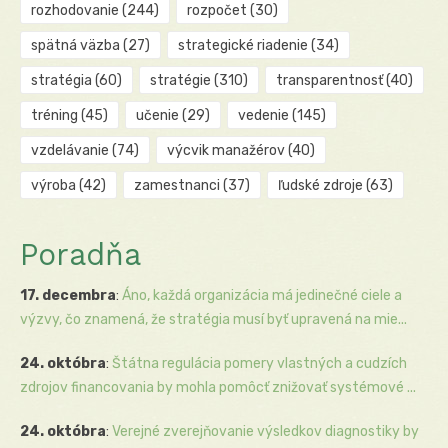
rozhodovanie
(244)
rozpočet
(30)
spätná väzba
(27)
strategické riadenie
(34)
stratégia
(60)
stratégie
(310)
transparentnosť
(40)
tréning
(45)
učenie
(29)
vedenie
(145)
vzdelávanie
(74)
výcvik manažérov
(40)
výroba
(42)
zamestnanci
(37)
ľudské zdroje
(63)
Poradňa
17. decembra
:
Áno, každá organizácia má jedinečné ciele a
výzvy, čo znamená, že stratégia musí byť upravená na mie...
24. októbra
:
Štátna regulácia pomery vlastných a cudzích
zdrojov financovania by mohla pomôcť znižovať systémové ...
24. októbra
:
Verejné zverejňovanie výsledkov diagnostiky by