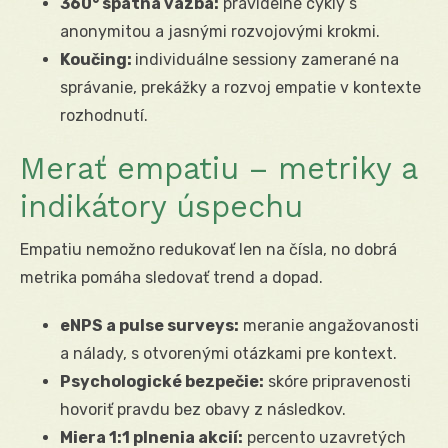
360° spätná väzba:
pravidelné cykly s
anonymitou a jasnými rozvojovými krokmi.
Koučing:
individuálne sessiony zamerané na
správanie, prekážky a rozvoj empatie v kontexte
rozhodnutí.
Merať empatiu – metriky a
indikátory úspechu
Empatiu nemožno redukovať len na čísla, no dobrá
metrika pomáha sledovať trend a dopad.
eNPS a pulse surveys:
meranie angažovanosti
a nálady, s otvorenými otázkami pre kontext.
Psychologické bezpečie:
skóre pripravenosti
hovoriť pravdu bez obavy z následkov.
Miera 1:1 plnenia akcií:
percento uzavretých