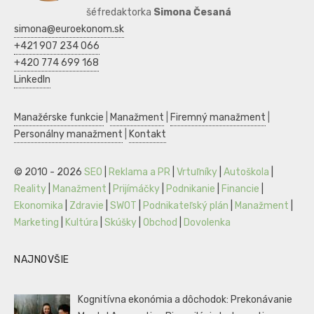
šéfredaktorka
Simona Česaná
simona@euroekonom.sk
+421 907 234 066
+420 774 699 168
LinkedIn
Manažérske funkcie
|
Manažment
|
Firemný manažment
|
Personálny manažment
|
Kontakt
© 2010 - 2026
SEO
|
Reklama a PR
|
Vrtuľníky
|
Autoškola
|
Reality
|
Manažment
|
Prijímáčky
|
Podnikanie
|
Financie
|
Ekonomika
|
Zdravie
|
SWOT
|
Podnikateľský plán
|
Manažment
|
Marketing
|
Kultúra
|
Skúšky
|
Obchod
|
Dovolenka
NAJNOVŠIE
Kognitívna ekonómia a dôchodok: Prekonávanie