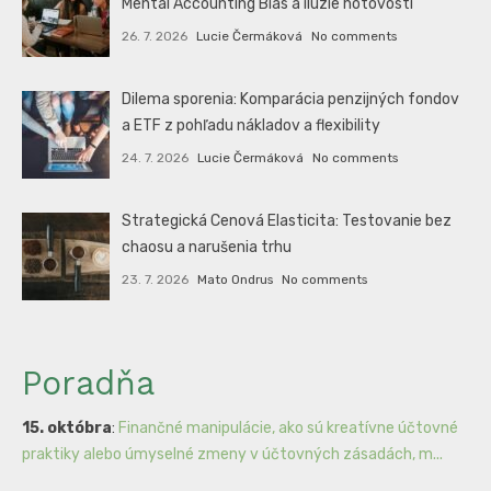
Mental Accounting Bias a ilúzie hotovosti
26. 7. 2026
Lucie Čermáková
No comments
Dilema sporenia: Komparácia penzijných fondov
a ETF z pohľadu nákladov a flexibility
24. 7. 2026
Lucie Čermáková
No comments
Strategická Cenová Elasticita: Testovanie bez
chaosu a narušenia trhu
23. 7. 2026
Mato Ondrus
No comments
Poradňa
15. októbra
:
Finančné manipulácie, ako sú kreatívne účtovné
praktiky alebo úmyselné zmeny v účtovných zásadách, m...