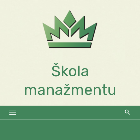
Skip
to
content
Škola
manažmentu