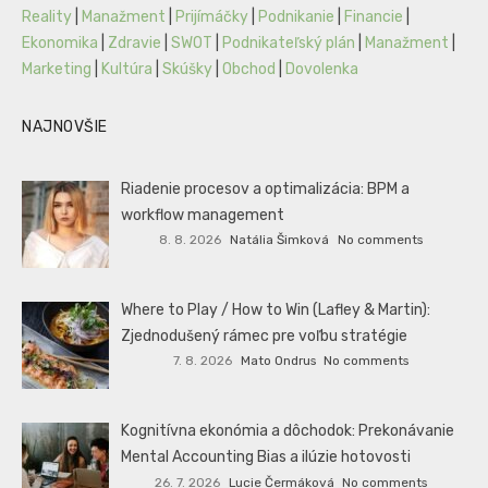
Reality
|
Manažment
|
Prijímáčky
|
Podnikanie
|
Financie
|
Ekonomika
|
Zdravie
|
SWOT
|
Podnikateľský plán
|
Manažment
|
Marketing
|
Kultúra
|
Skúšky
|
Obchod
|
Dovolenka
NAJNOVŠIE
Riadenie procesov a optimalizácia: BPM a
workflow management
8. 8. 2026
Natália Šimková
No comments
Where to Play / How to Win (Lafley & Martin):
Zjednodušený rámec pre voľbu stratégie
7. 8. 2026
Mato Ondrus
No comments
Kognitívna ekonómia a dôchodok: Prekonávanie
Mental Accounting Bias a ilúzie hotovosti
26. 7. 2026
Lucie Čermáková
No comments