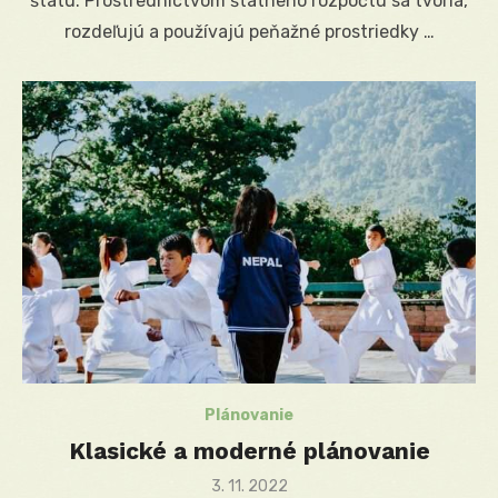
štátu. Prostredníctvom štátneho rozpočtu sa tvoria,
rozdeľujú a používajú peňažné prostriedky …
Plánovanie
Klasické a moderné plánovanie
Posted
3. 11. 2022