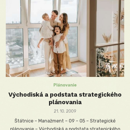
Plánovanie
Východiská a podstata strategického
plánovania
Posted
21. 10. 2009
on
Štátnice – Manažment – 09 – 05 – Strategické
plánovanie – Východiská a podstata strategického