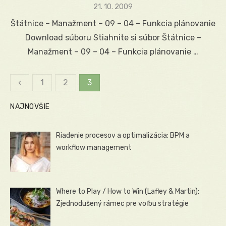
Posted
21. 10. 2009
on
Štátnice – Manažment – 09 – 04 – Funkcia plánovanie
Download súboru Stiahnite si súbor Štátnice –
Manažment – 09 – 04 – Funkcia plánovanie …
‹
1
2
3
Stránkovanie
NAJNOVŠIE
príspevkov
Riadenie procesov a optimalizácia: BPM a
workflow management
Where to Play / How to Win (Lafley & Martin):
Zjednodušený rámec pre voľbu stratégie