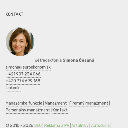
KONTAKT
šéfredaktorka
Simona Česaná
simona@euroekonom.sk
+421 907 234 066
+420 774 699 168
LinkedIn
Manažérske funkcie
|
Manažment
|
Firemný manažment
|
Personálny manažment
|
Kontakt
© 2010 - 2026
SEO
|
Reklama a PR
|
Vrtuľníky
|
Autoškola
|