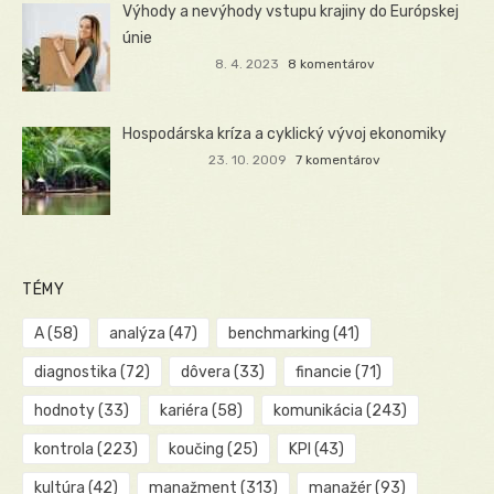
Výhody a nevýhody vstupu krajiny do Európskej
únie
8. 4. 2023
8 komentárov
Hospodárska kríza a cyklický vývoj ekonomiky
23. 10. 2009
7 komentárov
TÉMY
A
(58)
analýza
(47)
benchmarking
(41)
diagnostika
(72)
dôvera
(33)
financie
(71)
hodnoty
(33)
kariéra
(58)
komunikácia
(243)
kontrola
(223)
koučing
(25)
KPI
(43)
kultúra
(42)
manažment
(313)
manažér
(93)