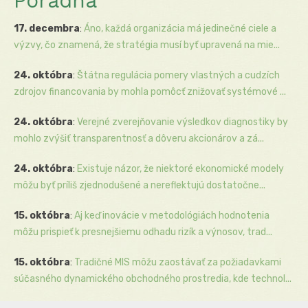
Poradňa
17. decembra
:
Áno, každá organizácia má jedinečné ciele a
výzvy, čo znamená, že stratégia musí byť upravená na mie...
24. októbra
:
Štátna regulácia pomery vlastných a cudzích
zdrojov financovania by mohla pomôcť znižovať systémové ...
24. októbra
:
Verejné zverejňovanie výsledkov diagnostiky by
mohlo zvýšiť transparentnosť a dôveru akcionárov a zá...
24. októbra
:
Existuje názor, že niektoré ekonomické modely
môžu byť príliš zjednodušené a nereflektujú dostatočne...
15. októbra
:
Aj keď inovácie v metodológiách hodnotenia
môžu prispieť k presnejšiemu odhadu rizík a výnosov, trad...
15. októbra
:
Tradičné MIS môžu zaostávať za požiadavkami
súčasného dynamického obchodného prostredia, kde technol...