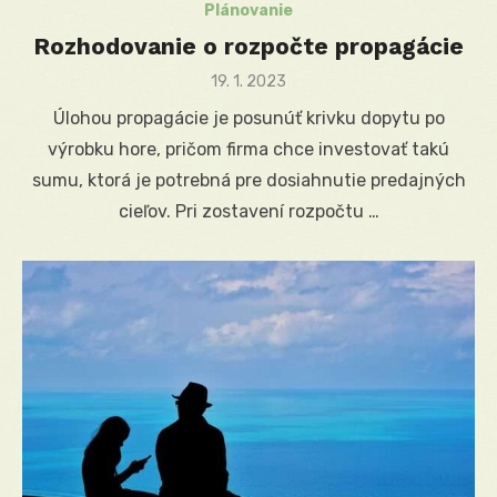
Plánovanie
Rozhodovanie o rozpočte propagácie
Posted
19. 1. 2023
on
Úlohou propagácie je posunúť krivku dopytu po
výrobku hore, pričom firma chce investovať takú
sumu, ktorá je potrebná pre dosiahnutie predajných
cieľov. Pri zostavení rozpočtu …