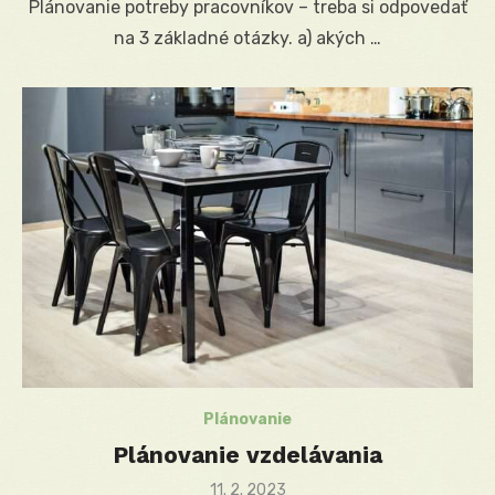
Plánovanie potreby pracovníkov – treba si odpovedať
na 3 základné otázky. a) akých …
Plánovanie
Plánovanie vzdelávania
Posted
11. 2. 2023