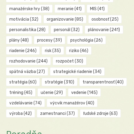
manažérske hry
(38)
meranie
(41)
MIS
(41)
motivácia
(32)
organizovanie
(85)
osobnosť
(25)
personalistika
(28)
personál
(32)
plánovanie
(241)
plány
(48)
procesy
(39)
psychológia
(26)
riadenie
(246)
risk
(35)
riziko
(46)
rozhodovanie
(244)
rozpočet
(30)
spätná väzba
(27)
strategické riadenie
(34)
stratégia
(60)
stratégie
(310)
transparentnosť
(40)
tréning
(45)
učenie
(29)
vedenie
(145)
vzdelávanie
(74)
výcvik manažérov
(40)
výroba
(42)
zamestnanci
(37)
ľudské zdroje
(63)