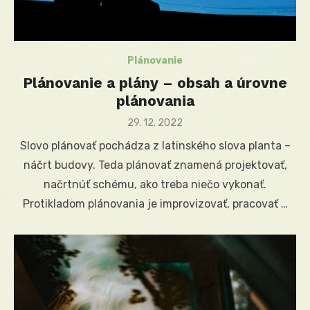
Plánovanie
Plánovanie a plány – obsah a úrovne
plánovania
Posted
29. 12. 2022
on
Slovo plánovať pochádza z latinského slova planta –
náčrt budovy. Teda plánovať znamená projektovať,
načrtnúť schému, ako treba niečo vykonať.
Protikladom plánovania je improvizovať, pracovať …