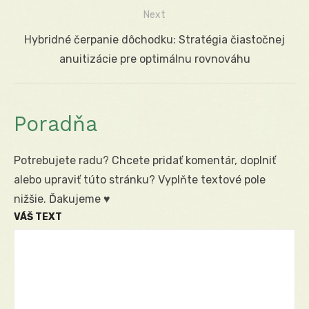
post:
Next
článku
Next
Hybridné čerpanie dôchodku: Stratégia čiastočnej
post:
anuitizácie pre optimálnu rovnováhu
Poradňa
Potrebujete radu? Chcete pridať komentár, doplniť
alebo upraviť túto stránku? Vyplňte textové pole
nižšie. Ďakujeme ♥
VÁŠ TEXT