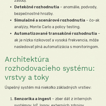
zásob).
Detekčné rozhodnutia
– anomálie, podvody,
bezpečnostné hrozby.
Simulačné a scenárové rozhodnutia
– čo-ak
analýzy, Monte Carlo a policy testing.
Automatizované transakčné rozhodnutia
–
ak je nízka rizikovosť a vysoká frekvencia, môže
nasledovať plná automatizácia s monitoringom.
Architektúra
rozhodovacieho systému:
vrstvy a toky
Úspešný systém má niekoľko základných vrstiev:
Senzorika a ingest
– zber dát z interných
systémov, IoT, logov, externých zdrojov.