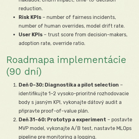
reduction.
Risk KPIs
– number of fairness incidents,
number of human overrides, model drift rate.
User KPIs
– trust score from decision-makers,
adoption rate, override ratio.
Roadmapa implementácie
(90 dní)
Deň 0–30: Diagnostika a pilot selection
–
identifikujte 1–2 vysoko-prioritné rozhodovacie
body s jasným KPI, vykonajte dátový audit a
připravte proof-of-value plán.
Deň 31–60: Prototyp a experiment
– postavte
MVP model, vykonajte A/B test, nastavte MLOps
pipeline pre monitoring a logging.