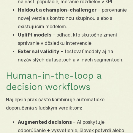
na časti populácie, meranie rozdielov v KPI.
Holdout a champion–challenger
– porovnanie
novej verzie s kontrolnou skupinou alebo s
existujúcim modelom.
Uplift models
– odhad, kto skutočne zmení
správanie v dôsledku intervencie.
External validity
– testovať modely aj na
nezávislých datasetoch a v iných segmentoch.
Human-in-the-loop a
decision workflows
Najlepšia prax často kombinuje automatické
doporučenia s ľudským verdiktom:
Augmented decisions
– AI poskytuje
odporúčanie + vysvetlenie, človek potvrdí alebo