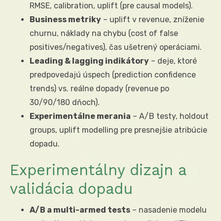
RMSE, calibration, uplift (pre causal models).
Business metriky
– uplift v revenue, zníženie
churnu, náklady na chybu (cost of false
positives/negatives), čas ušetrený operáciami.
Leading & lagging indikátory
– deje, ktoré
predpovedajú úspech (prediction confidence
trends) vs. reálne dopady (revenue po
30/90/180 dňoch).
Experimentálne merania
– A/B testy, holdout
groups, uplift modelling pre presnejšie atribúcie
dopadu.
Experimentálny dizajn a
validácia dopadu
A/B a multi-armed tests
– nasadenie modelu