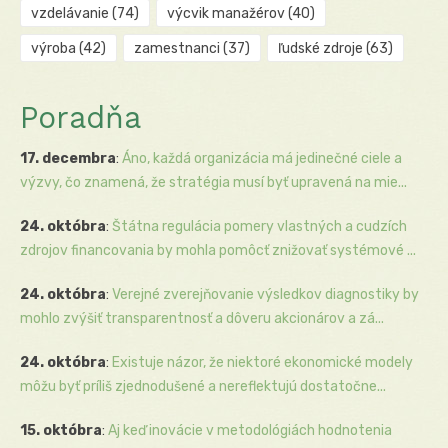
vzdelávanie
(74)
výcvik manažérov
(40)
výroba
(42)
zamestnanci
(37)
ľudské zdroje
(63)
Poradňa
17. decembra
:
Áno, každá organizácia má jedinečné ciele a
výzvy, čo znamená, že stratégia musí byť upravená na mie...
24. októbra
:
Štátna regulácia pomery vlastných a cudzích
zdrojov financovania by mohla pomôcť znižovať systémové ...
24. októbra
:
Verejné zverejňovanie výsledkov diagnostiky by
mohlo zvýšiť transparentnosť a dôveru akcionárov a zá...
24. októbra
:
Existuje názor, že niektoré ekonomické modely
môžu byť príliš zjednodušené a nereflektujú dostatočne...
15. októbra
:
Aj keď inovácie v metodológiách hodnotenia