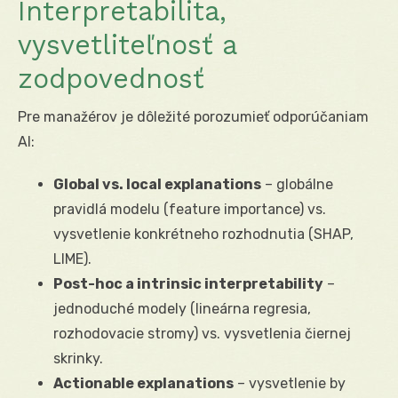
Interpretabilita,
vysvetliteľnosť a
zodpovednosť
Pre manažérov je dôležité porozumieť odporúčaniam
AI:
Global vs. local explanations
– globálne
pravidlá modelu (feature importance) vs.
vysvetlenie konkrétneho rozhodnutia (SHAP,
LIME).
Post-hoc a intrinsic interpretability
–
jednoduché modely (lineárna regresia,
rozhodovacie stromy) vs. vysvetlenia čiernej
skrinky.
Actionable explanations
– vysvetlenie by