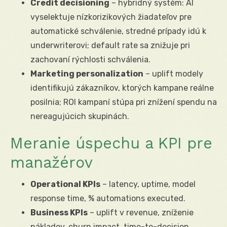
Credit decisioning
– hybridný systém: AI
vyselektuje nízkorizikových žiadateľov pre
automatické schválenie, stredné prípady idú k
underwriterovi; default rate sa znižuje pri
zachovaní rýchlosti schválenia.
Marketing personalization
– uplift modely
identifikujú zákazníkov, ktorých kampane reálne
posilnia; ROI kampaní stúpa pri znížení spendu na
nereagujúcich skupinách.
Meranie úspechu a KPI pre
manažérov
Operational KPIs
– latency, uptime, model
response time, % automations executed.
Business KPIs
– uplift v revenue, zníženie
nákladov, churn impact, time-to-decision