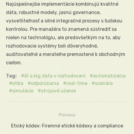
Najúspešnejšie implementácie kombinujú kvalitné
dáta, robustné modely, jasnú governance,
vysvetliteľnosť a silné integračné procesy s ľudskou
kontrolou. Pre manažéra to znamená sústrediť sa
nielen na technológiu, ale predovšetkým na to, aby
rozhodovacie systémy boli dôveryhodné,
auditovateľné a merateľne premostené k obchodným
cieľom.
Tag:
AI a big data v rozhodovaní
automatizácia
etika
odporúčania
real-time
scenáre
simulácie
strojové učenie
Previous
Navigácia
Previous
Etický kódex: Firemné etické kódexy a compliance
v