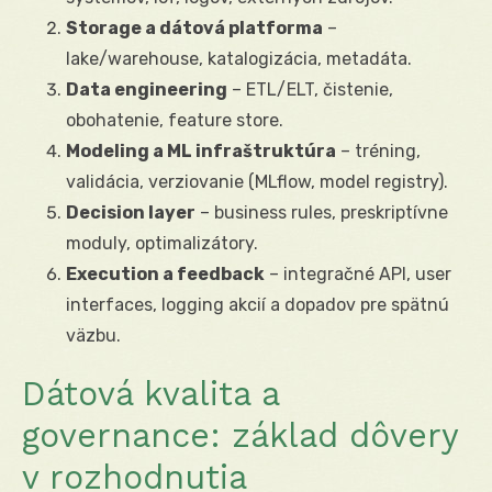
Storage a dátová platforma
–
lake/warehouse, katalogizácia, metadáta.
Data engineering
– ETL/ELT, čistenie,
obohatenie, feature store.
Modeling a ML infraštruktúra
– tréning,
validácia, verziovanie (MLflow, model registry).
Decision layer
– business rules, preskriptívne
moduly, optimalizátory.
Execution a feedback
– integračné API, user
interfaces, logging akcií a dopadov pre spätnú
väzbu.
Dátová kvalita a
governance: základ dôvery
v rozhodnutia