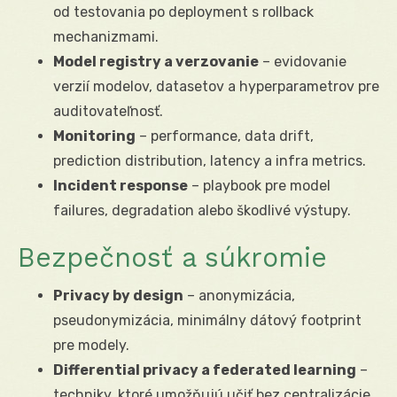
od testovania po deployment s rollback
mechanizmami.
Model registry a verzovanie
– evidovanie
verzií modelov, datasetov a hyperparametrov pre
auditovateľnosť.
Monitoring
– performance, data drift,
prediction distribution, latency a infra metrics.
Incident response
– playbook pre model
failures, degradation alebo škodlivé výstupy.
Bezpečnosť a súkromie
Privacy by design
– anonymizácia,
pseudonymizácia, minimálny dátový footprint
pre modely.
Differential privacy a federated learning
–
techniky, ktoré umožňujú učiť bez centralizácie