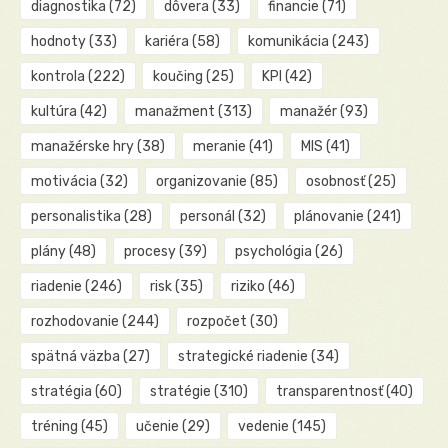
diagnostika
(72)
dôvera
(33)
financie
(71)
hodnoty
(33)
kariéra
(58)
komunikácia
(243)
kontrola
(222)
koučing
(25)
KPI
(42)
kultúra
(42)
manažment
(313)
manažér
(93)
manažérske hry
(38)
meranie
(41)
MIS
(41)
motivácia
(32)
organizovanie
(85)
osobnosť
(25)
personalistika
(28)
personál
(32)
plánovanie
(241)
plány
(48)
procesy
(39)
psychológia
(26)
riadenie
(246)
risk
(35)
riziko
(46)
rozhodovanie
(244)
rozpočet
(30)
spätná väzba
(27)
strategické riadenie
(34)
stratégia
(60)
stratégie
(310)
transparentnosť
(40)
tréning
(45)
učenie
(29)
vedenie
(145)