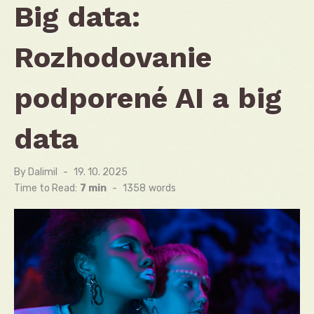
Big data:
Rozhodovanie
podporené AI a big
data
By
Dalimil
Posted
19. 10. 2025
on
Time to Read:
7 min
-
1358
words