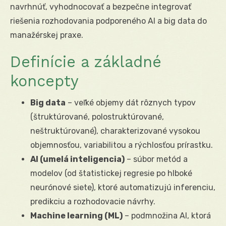
navrhnúť, vyhodnocovať a bezpečne integrovať
riešenia rozhodovania podporeného AI a big data do
manažérskej praxe.
Definície a základné
koncepty
Big data
– veľké objemy dát rôznych typov
(štruktúrované, polostruktúrované,
neštruktúrované), charakterizované vysokou
objemnosťou, variabilitou a rýchlosťou prírastku.
AI (umelá inteligencia)
– súbor metód a
modelov (od štatistickej regresie po hlboké
neurónové siete), ktoré automatizujú inferenciu,
predikciu a rozhodovacie návrhy.
Machine learning (ML)
– podmnožina AI, ktorá