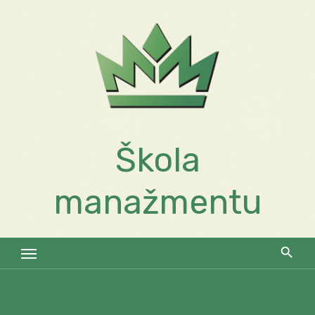
Skip
to
content
Škola
manažmentu