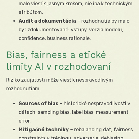
malo viesť k jasným krokom, nie iba k technickým
atribútom.
Audit a dokumentácia
– rozhodnutie by malo
byť zdokumentované: vstupy, verzia modelu,
confidence, business rationale.
Bias, fairness a etické
limity AI v rozhodovaní
Riziko zaujatosti môže viesť k nespravodlivým
rozhodnutiam:
Sources of bias
– historické nespravodlivosti v
dátach, sampling bias, label bias, measurement
error.
Mitigačné techniky
– rebalancing dát, fairness
constraints v tréningu, adversarial debiasing,