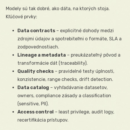
Modely sú tak dobré, ako dáta, na ktorých stoja.
Kľúčové prvky:
Data contracts
– explicitné dohody medzi
zdrojmi údajov a spotrebiteľmi o formáte, SLA a
zodpovednostiach.
Lineage a metadata
– preukázateľný pôvod a
transformácie dát (traceability).
Quality checks
– pravidelné testy úplnosti,
konzistencie, range checks, drift detection.
Data catalog
– vyhľadávanie datasetov,
owners, compliance zásady a classification
(sensitive, PII).
Access control
– least privilege, audit logy,
recertifikácia prístupov.