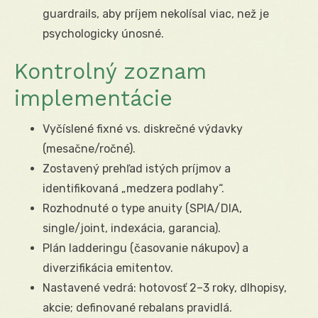
guardrails, aby príjem nekolísal viac, než je
psychologicky únosné.
Kontrolný zoznam
implementácie
Vyčíslené fixné vs. diskrečné výdavky
(mesačne/ročné).
Zostavený prehľad istých príjmov a
identifikovaná „medzera podlahy“.
Rozhodnuté o type anuity (SPIA/DIA,
single/joint, indexácia, garancia).
Plán ladderingu (časovanie nákupov) a
diverzifikácia emitentov.
Nastavené vedrá: hotovosť 2–3 roky, dlhopisy,
akcie; definované rebalans pravidlá.