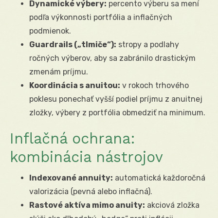
Dynamické výbery:
percento výberu sa mení
podľa výkonnosti portfólia a inflačných
podmienok.
Guardrails („tlmiče“):
stropy a podlahy
ročných výberov, aby sa zabránilo drastickým
zmenám príjmu.
Koordinácia s anuitou:
v rokoch trhového
poklesu ponechať vyšší podiel príjmu z anuitnej
zložky, výbery z portfólia obmedziť na minimum.
Inflačná ochrana:
kombinácia nástrojov
Indexované annuity:
automatická každoročná
valorizácia (pevná alebo inflačná).
Rastové aktíva mimo anuity:
akciová zložka