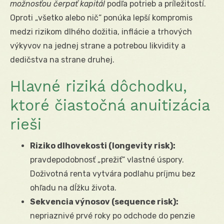
možnosťou čerpať kapitál
podľa potrieb a príležitostí.
Oproti „všetko alebo nič“ ponúka lepší kompromis
medzi rizikom dlhého dožitia, inflácie a trhových
výkyvov na jednej strane a potrebou likvidity a
dedičstva na strane druhej.
Hlavné riziká dôchodku,
ktoré čiastočná anuitizácia
rieši
Riziko dlhovekosti (longevity risk):
pravdepodobnosť „prežiť“ vlastné úspory.
Doživotná renta vytvára podlahu príjmu bez
ohľadu na dĺžku života.
Sekvencia výnosov (sequence risk):
nepriaznivé prvé roky po odchode do penzie