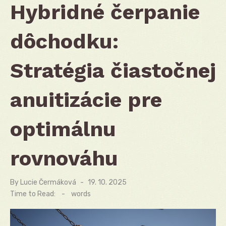
Hybridné čerpanie
dôchodku:
Stratégia čiastočnej
anuitizácie pre
optimálnu
rovnováhu
By
Lucie Čermáková
Posted
19. 10. 2025
on
Time to Read:
-
words