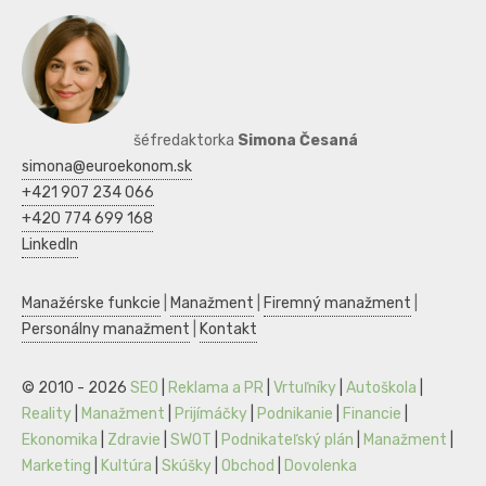
šéfredaktorka
Simona Česaná
simona@euroekonom.sk
+421 907 234 066
+420 774 699 168
LinkedIn
Manažérske funkcie
|
Manažment
|
Firemný manažment
|
Personálny manažment
|
Kontakt
© 2010 - 2026
SEO
|
Reklama a PR
|
Vrtuľníky
|
Autoškola
|
Reality
|
Manažment
|
Prijímáčky
|
Podnikanie
|
Financie
|
Ekonomika
|
Zdravie
|
SWOT
|
Podnikateľský plán
|
Manažment
|
Marketing
|
Kultúra
|
Skúšky
|
Obchod
|
Dovolenka