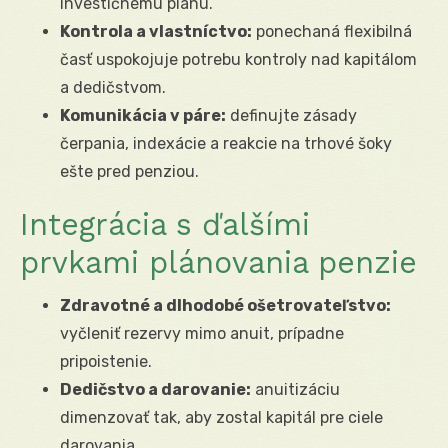
investičnému plánu.
Kontrola a vlastníctvo:
ponechaná flexibilná
časť uspokojuje potrebu kontroly nad kapitálom
a dedičstvom.
Komunikácia v páre:
definujte zásady
čerpania, indexácie a reakcie na trhové šoky
ešte pred penziou.
Integrácia s ďalšími
prvkami plánovania penzie
Zdravotné a dlhodobé ošetrovateľstvo:
vyčleniť rezervy mimo anuit, prípadne
pripoistenie.
Dedičstvo a darovanie:
anuitizáciu
dimenzovať tak, aby zostal kapitál pre ciele
darovania.