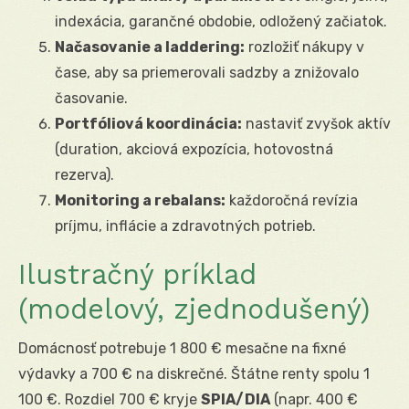
indexácia, garančné obdobie, odložený začiatok.
Načasovanie a laddering:
rozložiť nákupy v
čase, aby sa priemerovali sadzby a znižovalo
časovanie.
Portfóliová koordinácia:
nastaviť zvyšok aktív
(duration, akciová expozícia, hotovostná
rezerva).
Monitoring a rebalans:
každoročná revízia
príjmu, inflácie a zdravotných potrieb.
Ilustračný príklad
(modelový, zjednodušený)
Domácnosť potrebuje 1 800 € mesačne na fixné
výdavky a 700 € na diskrečné. Štátne renty spolu 1
100 €. Rozdiel 700 € kryje
SPIA/DIA
(napr. 400 €