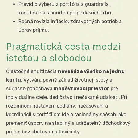
Pravidlo výberu z portfólia a guardrails,
koordinácia s anuitou pri poklesoch trhu.
Ročná revízia inflácie, zdravotných potrieb a
úprav príjmu.
Pragmatická cesta medzi
istotou a slobodou
Čiastočná anuitizácia
nevsádza všetko na jednu
kartu
. Vytvára pevný základ životnej istoty a
súčasne ponecháva
manévrovací priestor
pre
individuálne ciele, dedičstvo i nečakané udalosti. Pri
rozumnom nastavení podlahy, načasovaní a
koordinácii s portfóliom ide o racionálny spôsob, ako
premeniť úspory na stabilný a udržateľný dôchodkový
príjem bez obetovania flexibility.