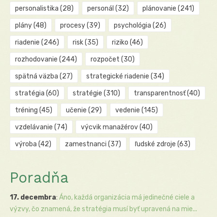
personalistika
(28)
personál
(32)
plánovanie
(241)
plány
(48)
procesy
(39)
psychológia
(26)
riadenie
(246)
risk
(35)
riziko
(46)
rozhodovanie
(244)
rozpočet
(30)
spätná väzba
(27)
strategické riadenie
(34)
stratégia
(60)
stratégie
(310)
transparentnosť
(40)
tréning
(45)
učenie
(29)
vedenie
(145)
vzdelávanie
(74)
výcvik manažérov
(40)
výroba
(42)
zamestnanci
(37)
ľudské zdroje
(63)
Poradňa
17. decembra
:
Áno, každá organizácia má jedinečné ciele a
výzvy, čo znamená, že stratégia musí byť upravená na mie...