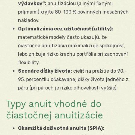
výdavkov“:
anuitizáciou (a inými fixnými
príjmami) kryjte 80–100 % povinných mesačných
nákladov.
Optimalizácia cez užitočnosť (utility):
matematické modely často ukazujú, že
čiastočná anuitizácia maximalizuje spokojnosť,
lebo znižuje riziko krachu portfólia pri zachovaní
flexibility.
Scenáre dĺžky života:
cieliť na prežitie do 90.–
95. percentilu očakávanej dĺžky života jedného z
páru (pri pároch je riziko dlhovekosti vyššie).
Typy anuit vhodné do
čiastočnej anuitizácie
Okamžitá doživotná anuita (SPIA):