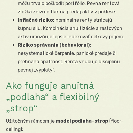
môžu trvalo poškodiť portfólio. Pevná rentová
zložka znižuje tlak na predaj aktív v poklese.
Inflačné riziko:
nominálne renty strácajú
kúpnu silu. Kombinácia anuitizácie a rastových
aktív umožňuje lepšie indexovať celkový príjem.
Riziko správania (behavioral):
nesystematické čerpanie, panické predaje či
prehnaná opatrnosť. Renta vnucuje disciplínu
pevnej „výplaty“.
Ako funguje anuitná
„podlaha“ a flexibilný
„strop“
Užitočným rámcom je
model podlaha–strop
(floor–
ceiling):