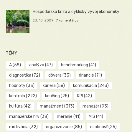
Hospodárska kríza a cyklický vývoj ekonomiky
23. 10. 2009
7 komentárov
TÉMY
A
(58)
analýza
(47)
benchmarking
(41)
diagnostika
(72)
dôvera
(33)
financie
(71)
hodnoty
(33)
kariéra
(58)
komunikácia
(243)
kontrola
(222)
koučing
(25)
KPI
(42)
kultúra
(42)
manažment
(313)
manažér
(93)
manažérske hry
(38)
meranie
(41)
MIS
(41)
motivácia
(32)
organizovanie
(85)
osobnosť
(25)