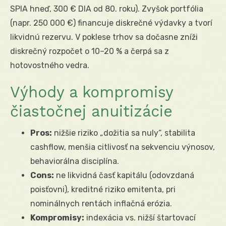
SPIA hneď, 300 € DIA od 80. roku). Zvyšok portfólia
(napr. 250 000 €) financuje diskrečné výdavky a tvorí
likvidnú rezervu. V poklese trhov sa dočasne zníži
diskrečný rozpočet o 10–20 % a čerpá sa z
hotovostného vedra.
Výhody a kompromisy
čiastočnej anuitizácie
Pros:
nižšie riziko „dožitia sa nuly“, stabilita
cashflow, menšia citlivosť na sekvenciu výnosov,
behaviorálna disciplína.
Cons:
ne likvidná časť kapitálu (odovzdaná
poisťovni), kreditné riziko emitenta, pri
nominálnych rentách inflačná erózia.
Kompromisy:
indexácia vs. nižší štartovací