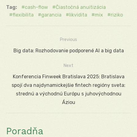
Tag:
cash-flow
Čiastočná anuitizácia
flexibilita
garancia
likvidita
mix
riziko
Previous
Navigácia
Previous
Big data: Rozhodovanie podporené AI a big data
v
post:
Next
článku
Next
Konferencia Finweek Bratislava 2025: Bratislava
post:
spojí dva najdynamickejšie fintech regióny sveta:
strednú a východnú Európu s juhovýchodnou
Áziou
Poradňa