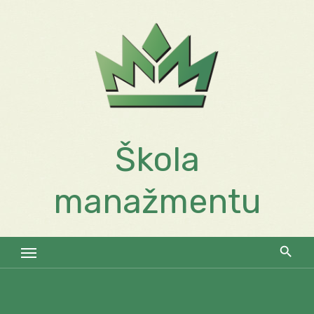
Skip
to
content
Škola
manažmentu