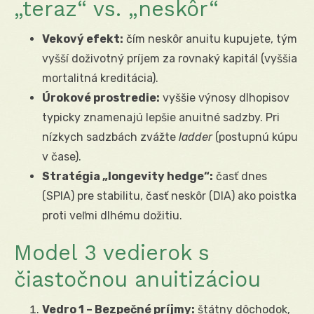
„teraz“ vs. „neskôr“
Vekový efekt:
čím neskôr anuitu kupujete, tým
vyšší doživotný príjem za rovnaký kapitál (vyššia
mortalitná kreditácia).
Úrokové prostredie:
vyššie výnosy dlhopisov
typicky znamenajú lepšie anuitné sadzby. Pri
nízkych sadzbách zvážte
ladder
(postupnú kúpu
v čase).
Stratégia „longevity hedge“:
časť dnes
(SPIA) pre stabilitu, časť neskôr (DIA) ako poistka
proti veľmi dlhému dožitiu.
Model 3 vedierok s
čiastočnou anuitizáciou
Vedro 1 – Bezpečné príjmy:
štátny dôchodok,