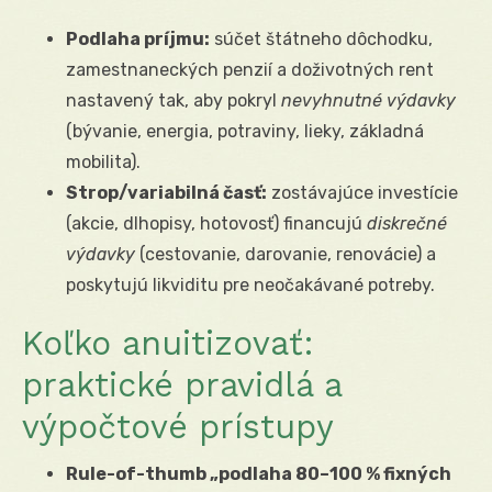
Podlaha príjmu:
súčet štátneho dôchodku,
zamestnaneckých penzií a doživotných rent
nastavený tak, aby pokryl
nevyhnutné výdavky
(bývanie, energia, potraviny, lieky, základná
mobilita).
Strop/variabilná časť:
zostávajúce investície
(akcie, dlhopisy, hotovosť) financujú
diskrečné
výdavky
(cestovanie, darovanie, renovácie) a
poskytujú likviditu pre neočakávané potreby.
Koľko anuitizovať:
praktické pravidlá a
výpočtové prístupy
Rule-of-thumb „podlaha 80–100 % fixných