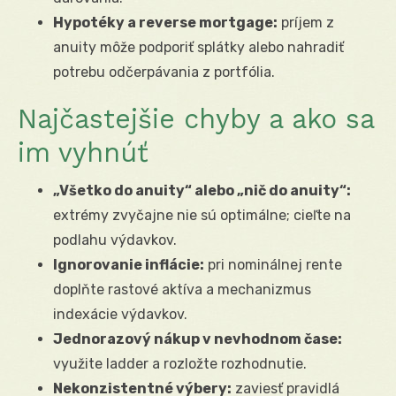
Hypotéky a reverse mortgage:
príjem z
anuity môže podporiť splátky alebo nahradiť
potrebu odčerpávania z portfólia.
Najčastejšie chyby a ako sa
im vyhnúť
„Všetko do anuity“ alebo „nič do anuity“:
extrémy zvyčajne nie sú optimálne; cieľte na
podlahu výdavkov.
Ignorovanie inflácie:
pri nominálnej rente
doplňte rastové aktíva a mechanizmus
indexácie výdavkov.
Jednorazový nákup v nevhodnom čase:
využite ladder a rozložte rozhodnutie.
Nekonzistentné výbery:
zaviesť pravidlá