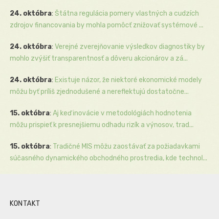
24. októbra
:
Štátna regulácia pomery vlastných a cudzích
zdrojov financovania by mohla pomôcť znižovať systémové ...
24. októbra
:
Verejné zverejňovanie výsledkov diagnostiky by
mohlo zvýšiť transparentnosť a dôveru akcionárov a zá...
24. októbra
:
Existuje názor, že niektoré ekonomické modely
môžu byť príliš zjednodušené a nereflektujú dostatočne...
15. októbra
:
Aj keď inovácie v metodológiách hodnotenia
môžu prispieť k presnejšiemu odhadu rizík a výnosov, trad...
15. októbra
:
Tradičné MIS môžu zaostávať za požiadavkami
súčasného dynamického obchodného prostredia, kde technol...
KONTAKT