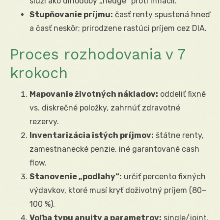
slúži ako dlhodobý „hedge“ proti inflácii.
Stupňovanie príjmu:
časť renty spustená hneď
a časť neskōr; prirodzene rastúci príjem cez DIA.
Proces rozhodovania v 7
krokoch
Mapovanie životných nákladov:
oddeliť fixné
vs. diskrečné položky, zahrnúť zdravotné
rezervy.
Inventarizácia istých príjmov:
štátne renty,
zamestnanecké penzie, iné garantované cash
flow.
Stanovenie „podlahy“:
určiť percento fixných
výdavkov, ktoré musí kryť doživotný príjem (80–
100 %).
Voľba typu anuity a parametrov:
single/joint,