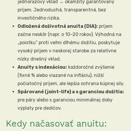
jednorazový vklad → okamžitý garantovaný
príjem. Jednoduchá, transparentná, bez
investičného rizika.
Odložená doživotná anuita (DIA):
príjem
začne neskôr (napr. o 10–20 rokov). Výhodná na
„poistku“ proti veľmi dlhému dožitiu, poskytuje
vysoký príjem v neskorej starobe za relatívne
nízky dnešný vklad.
Anuity s indexáciou:
každoročné zvýšenie
(fixné % alebo viazané na infláciu), nižší
počiatočný príjem, ale lepšia ochrana kúpnej sily.
Spárované (joint-life) a s garanciou dožitia:
pre páry alebo s garanciou minimálnej doby
výplaty pre dedičov.
Kedy načasovať anuitu: