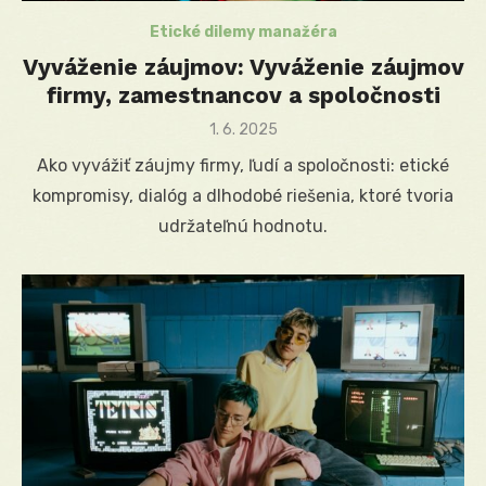
Etické dilemy manažéra
Vyváženie záujmov: Vyváženie záujmov
firmy, zamestnancov a spoločnosti
Posted
1. 6. 2025
on
Ako vyvážiť záujmy firmy, ľudí a spoločnosti: etické
kompromisy, dialóg a dlhodobé riešenia, ktoré tvoria
udržateľnú hodnotu.