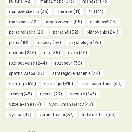
kultúra
(42)
manažment
(313)
manažér
(93)
manažérske hry
(38)
meranie
(41)
MIS
(41)
motivácia
(32)
organizovanie
(85)
osobnosť
(25)
personalistika
(28)
personál
(32)
plánovanie
(241)
plány
(48)
procesy
(39)
psychológia
(26)
riadenie
(246)
risk
(35)
riziko
(46)
rozhodovanie
(244)
rozpočet
(30)
spätná väzba
(27)
strategické riadenie
(34)
stratégia
(60)
stratégie
(310)
transparentnosť
(40)
tréning
(45)
učenie
(29)
vedenie
(145)
vzdelávanie
(74)
výcvik manažérov
(40)
výroba
(42)
zamestnanci
(37)
ľudské zdroje
(63)