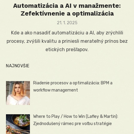
Automatizácia a AI v manažmente:
Zefektívnenie a optimalizácia
Posted
21. 1. 2025
on
Kde a ako nasadiť automatizáciu a AI, aby zrýchlili
procesy, zvýšili kvalitu a priniesli merateľný prínos bez
etických prešľapov.
NAJNOVŠIE
Riadenie procesov a optimalizácia: BPM a
workflow management
Where to Play / How to Win (Lafley & Martin):
Zjednodušený rámec pre voľbu stratégie