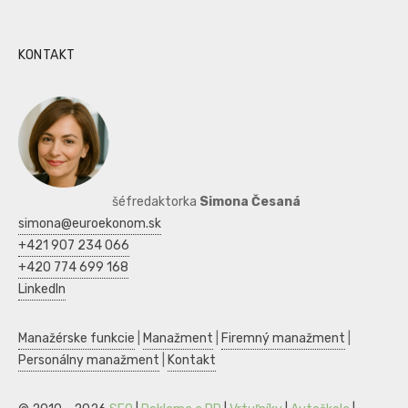
KONTAKT
šéfredaktorka
Simona Česaná
simona@euroekonom.sk
+421 907 234 066
+420 774 699 168
LinkedIn
Manažérske funkcie
|
Manažment
|
Firemný manažment
|
Personálny manažment
|
Kontakt