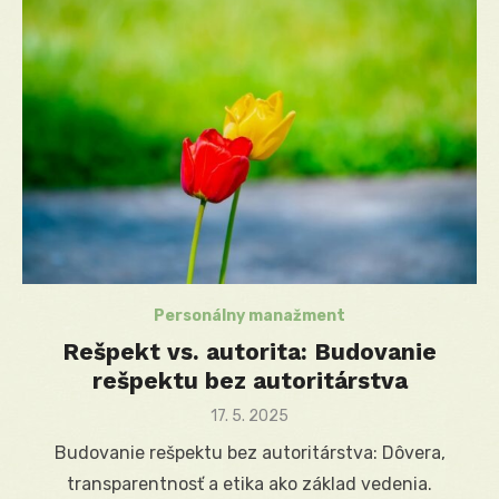
Personálny manažment
Rešpekt vs. autorita: Budovanie
rešpektu bez autoritárstva
Posted
17. 5. 2025
on
Budovanie rešpektu bez autoritárstva: Dôvera,
transparentnosť a etika ako základ vedenia.