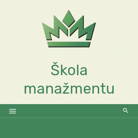
Skip
to
content
Škola
manažmentu