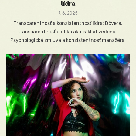
lídra
Posted
7. 6. 2025
on
Transparentnosť a konzistentnosť lídra: Dôvera,
transparentnosť a etika ako základ vedenia.
Psychologická zmluva a konzistentnosť manažéra.