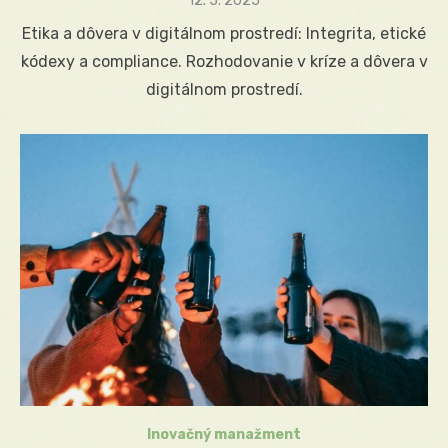
Posted
12. 5. 2025
on
Etika a dôvera v digitálnom prostredí: Integrita, etické
kódexy a compliance. Rozhodovanie v kríze a dôvera v
digitálnom prostredí.
Inovačný manažment