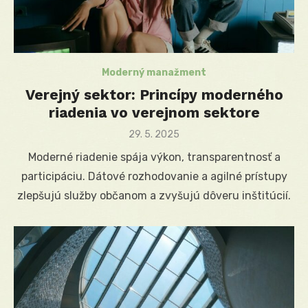
Moderný manažment
Verejný sektor: Princípy moderného
riadenia vo verejnom sektore
Posted
29. 5. 2025
on
Moderné riadenie spája výkon, transparentnosť a
participáciu. Dátové rozhodovanie a agilné prístupy
zlepšujú služby občanom a zvyšujú dôveru inštitúcií.