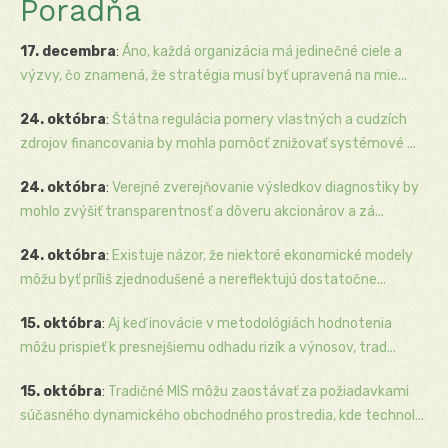
Poradňa
17. decembra
:
Áno, každá organizácia má jedinečné ciele a
výzvy, čo znamená, že stratégia musí byť upravená na mie...
24. októbra
:
Štátna regulácia pomery vlastných a cudzích
zdrojov financovania by mohla pomôcť znižovať systémové ...
24. októbra
:
Verejné zverejňovanie výsledkov diagnostiky by
mohlo zvýšiť transparentnosť a dôveru akcionárov a zá...
24. októbra
:
Existuje názor, že niektoré ekonomické modely
môžu byť príliš zjednodušené a nereflektujú dostatočne...
15. októbra
:
Aj keď inovácie v metodológiách hodnotenia
môžu prispieť k presnejšiemu odhadu rizík a výnosov, trad...
15. októbra
:
Tradičné MIS môžu zaostávať za požiadavkami
súčasného dynamického obchodného prostredia, kde technol...