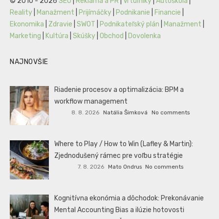
© 2010 - 2026
SEO
|
Reklama a PR
|
Vrtuľníky
|
Autoškola
|
Reality
|
Manažment
|
Prijímáčky
|
Podnikanie
|
Financie
|
Ekonomika
|
Zdravie
|
SWOT
|
Podnikateľský plán
|
Manažment
|
Marketing
|
Kultúra
|
Skúšky
|
Obchod
|
Dovolenka
NAJNOVŠIE
Riadenie procesov a optimalizácia: BPM a
workflow management
8. 8. 2026
Natália Šimková
No comments
Where to Play / How to Win (Lafley & Martin):
Zjednodušený rámec pre voľbu stratégie
7. 8. 2026
Mato Ondrus
No comments
Kognitívna ekonómia a dôchodok: Prekonávanie
Mental Accounting Bias a ilúzie hotovosti