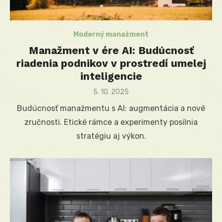
Moderný manažment
Manažment v ére AI: Budúcnosť
riadenia podnikov v prostredí umelej
inteligencie
Posted
5. 10. 2025
on
Budúcnosť manažmentu s AI: augmentácia a nové
zručnosti. Etické rámce a experimenty posilnia
stratégiu aj výkon.