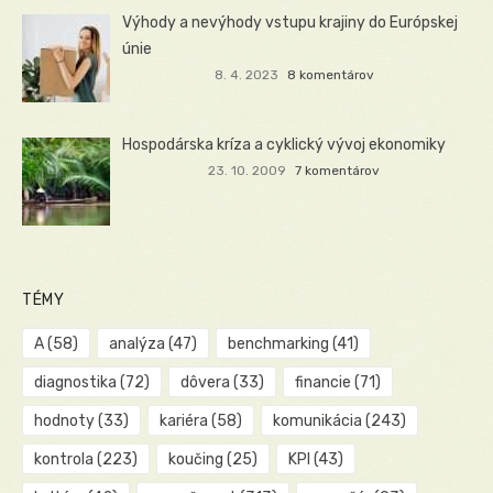
Výhody a nevýhody vstupu krajiny do Európskej
únie
8. 4. 2023
8 komentárov
Hospodárska kríza a cyklický vývoj ekonomiky
23. 10. 2009
7 komentárov
TÉMY
A
(58)
analýza
(47)
benchmarking
(41)
diagnostika
(72)
dôvera
(33)
financie
(71)
hodnoty
(33)
kariéra
(58)
komunikácia
(243)
kontrola
(223)
koučing
(25)
KPI
(43)