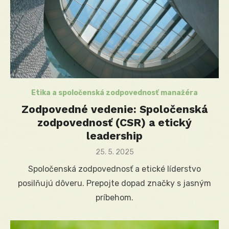
Etika a spoločenská zodpovednosť manažéra
Zodpovedné vedenie: Spoločenská
zodpovednosť (CSR) a etický
leadership
Posted
25. 5. 2025
on
Spoločenská zodpovednosť a etické líderstvo
posilňujú dôveru. Prepojte dopad značky s jasným
príbehom.