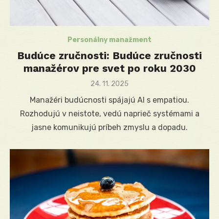
Personálny manažment
Budúce zručnosti: Budúce zručnosti
manažérov pre svet po roku 2030
Posted
24. 11. 2025
on
Manažéri budúcnosti spájajú AI s empatiou.
Rozhodujú v neistote, vedú naprieč systémami a
jasne komunikujú príbeh zmyslu a dopadu.