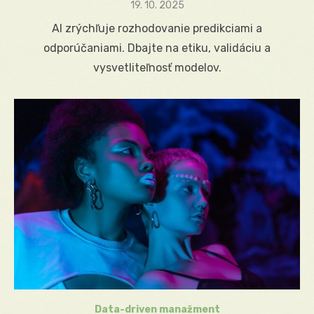
Posted
19. 10. 2025
on
AI zrýchľuje rozhodovanie predikciami a
odporúčaniami. Dbajte na etiku, validáciu a
vysvetliteľnosť modelov.
Data-driven manažment